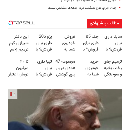
دومین جلسه کمیته مشترک دولت و مجلس
زمان اجرای طرح هدفمند کردن یارانه‌ها مشخص نیست
مطالب پیشنهادی
ساینا داری
جک s5
فروش
پژو 206
این دکتر
برای
داری برای
خودروی
داری برای
شیرازی کرم
فروش؟ با
فروش؟ با
شما به
فروش؟ با
ترمیم زخم
کارنامه به
کارنامه به
بهترین
کارنامه به
ایرانی را
ترمیم جای
خرید
مجموعه 47
تیبا داری
تا ۴۰
بهترین
بهترین
قیمت بازار
بهترین
ساخت!!!
زخم، بخیه
خودروی
عددی دریل
برای
میلیون
قیمت
قیمت
✅
قیمت
و سوختگی
شما به
پیچ گوشتی
فروش؟ با
تومان اعتبار
بفروش!
بفروش!
بفروش!
فقط در 3
بهترین
شارژی
کارنامه به
خرید
هفته!!😍
قیمت بازار
(تخفیف به
بهترین
قسطی
✅
مدت
قیمت
دریافت کن
محدود)
بفروش!