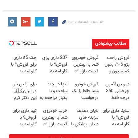
مطالب پیشنهادی
فروش راحت
فروش خودروی
207 داری برای
جک s5 داری
پژو ۲۰6، بدون
شما به بهترین
فروش؟ با
برای فروش؟ با
کمیسیون و
قیمت بازار ✅
کارنامه به
کارنامه به
دردسر
بهترین قیمت
بهترین قیمت
دوربین لامپی
فروش خودرو
تنها در چند
برای اولین بار
بفروش!
بفروش!
چرخشی 360
شما فقط با یک
ساعت و با
در ایران🇮🇷
درجه فقط
درخواست
یکبار مراجعه به
این دکتر کرم
امروز حراج شد
آنلاین ✔
خودرو45
ترمیم کننده 23
ساینا داری برای
پایان دغدغه
خرید خودروی
تیبا داری برای
🔥 پرداخت
روزه ساخت!
فروش؟ با
هزینه های
شما به بهترین
فروش؟ با
درب منزل
کارنامه به
دندان پزشکی با
قیمت بازار ✅
کارنامه به
بهترین قیمت
پک سفید
بهترین قیمت
بفروش!
کننده خانگی
بفروش!