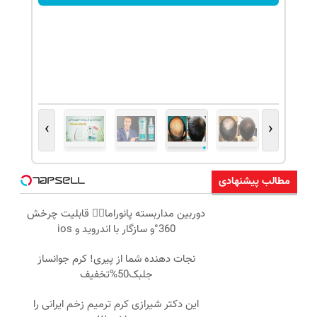
›
‹
مطالب پیشنهادی
دوربین مداربسته پانوراما👈🏻 قابلیت چرخش
360°و سازگار با اندروید و ios
نجات دهنده شما از پیری! کرم جوانساز
جلبک50%تخفیف
این دکتر شیرازی کرم ترمیم زخم ایرانی را