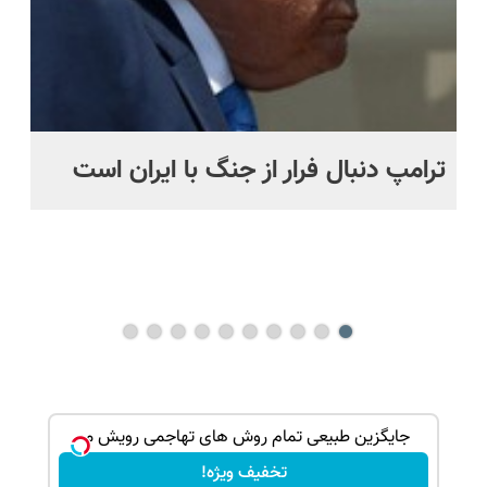
ترامپ دنبال فرار از جنگ با ایران است
مو
س
راه
هم
ند
ک جهت
جایگزین طبیعی تمام روش های تهاجمی رویش مو
تخفیف ویژه!