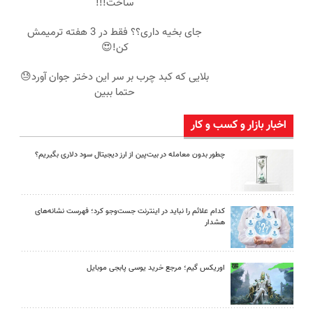
ساخت!!!
جای بخیه داری؟؟ فقط در 3 هفته ترمیمش
کن!😍
بلایی که کبد چرب بر سر این دختر جوان آورد😓
حتما ببین
اخبار بازار و کسب و کار
چطور بدون معامله در بیت‌پین از ارز دیجیتال سود دلاری بگیریم؟
کدام علائم را نباید در اینترنت جست‌وجو کرد؛ فهرست نشانه‌های
هشدار
اوریکس گیم؛ مرجع خرید یوسی پابجی موبایل