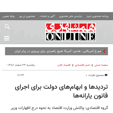
روزنامه همشهری امروز
نیازمندی های همشهری
آگهی و تبلیغات
همشهری تی وی
روابط عمومی ه
مورخ آمریکایی- هندی: آمریکا هیچ راهبردی برای پیروزی در برابر ایران
ندارد،‌ همان‌طور که در عراق و افغانستان نداشت
صفحه اصلی
اخبار اقتصادی
اقتصاد كلان
یکشنبه ۲۳ اسفند ۱۳۸۸ -
مجموع نظرات: ۰
۱۸:۲۴
تردیدها و ابهام‌های دولت برای اجرای
قانون یارانه‌ها
گروه اقتصادی: واکنش وزارت اقتصاد به نحوه درج اظهارات وزیر