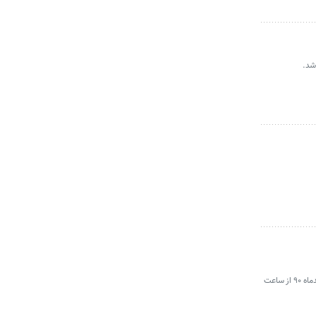
همشهری‌آنلاین: سومین دوره انتخابات مجمع عمومی انجمن ایرانی مطالعات جامعه اطلاعاتی برای تعیین اعضای جدید هیأت مدیره سه شنبه دوم اسفندماه ۹۰ از ساعت