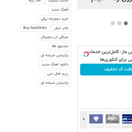
استند تسلیت
اخذ رتبه
عاشقانه با یک زن
آهنگ جدید
خرید دوچرخه برقی
چاپ لیبل
Buy backlinks
صرافی ارز دیجیتال
صندوق طلا
 ماز: کامل‌ترین خدمات
پارتیشن شیشه ای
ی برای کنکوری‌ها
دانلود اهنگ جدید
افت کد تخفیف
رزرو هتل دبی
پارتیشن شیشه ای
›