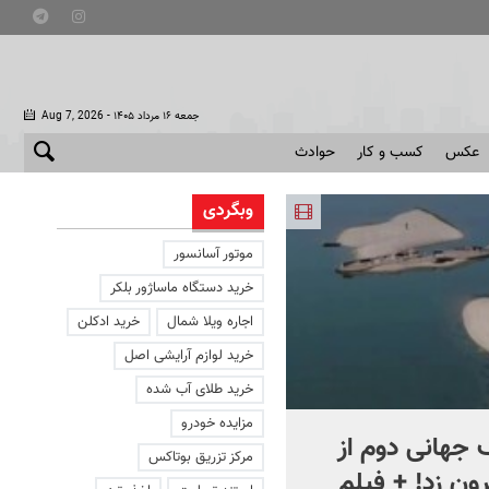
- جمعه ۱۶ مرداد ۱۴۰۵
Aug 7, 2026
عکس
کسب و کار
حوادث
وبگردی
موتور آسانسور
خرید دستگاه ماساژور بلکر
اجاره ویلا شمال
خرید ادکلن
خرید لوازم آرایشی اصل
خرید طلای آب شده
مزایده خودرو
جهانی دوم از
افشای اطلاعات برای ترور
مرکز تزریق بوتاکس
ون زد! + فیلم
بارون ترامپ | ماجرای قرار