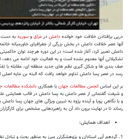
درپی برافتادن خلافت خود خوانده
داعش
در
عراق
و
سوریه
به دست 
آنها عصر خلافت داعش در بخش بزرگی از جغرافیای خاورمیانه خاتمه
داعش تعبیر کرد، آغاز شده است؛ در این دوره هرچند توان حاکمیتی
تشکیلاتی آنها معدوم نشده است و به فعالیت خود ادامه می دهد، ا
صف بندی ها و شکل گیری نظم های جدید منطقه ای، مقابله با تف
رسد در عصر پسا داعش تداوم خواهد یافت که البته بن مایه اصلی ا
بر این اساس
انجمن مطالعات جهان
با همکاری
دانشکده مطالعات جه
و شیفت گفتمانی از عصر داعش به پسا داعش در قالب همایشی علمی 
و با نگاهی پویا و آینده پژوه به تبیین ویژگی های جهان پسا داعش ب
رساند تا در نهایت برون داد آن به راهبردهایی مشخص برای کارگزار
اهداف همایش:
1. گردهم آیی استادان و پژوهشگران مبرز به منظور بحث و تبادل 