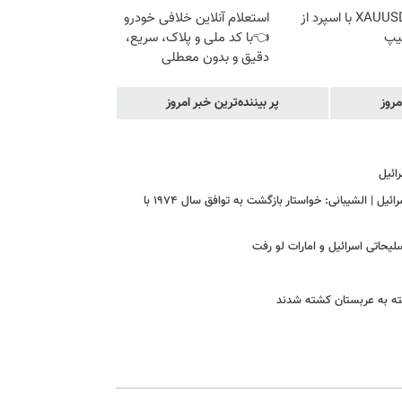
ترید XAUUSD با اسپرد از
استعلام آنلاین خلافی خودرو
یپ
👈با کد ملی و پلاک، سریع،
دقیق و بدون معطلی
مروز
پر بیننده‌ترین خبر امروز
اعلام موضع ترکیه درباره مذاکرات ایران و آمریکا | باید و نباید فیدان برای اسرائیل | الشیبانی: خواستار بازگشت به توافق سال ۱۹۷۴ با
حاتی اسرائیل و امارات لو رفت