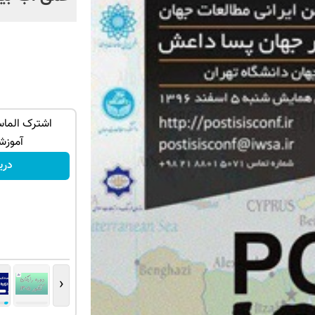
نتیجه بگیر
جک s5 داری برای فروش؟ با کارنامه به
اشترک الماس
بهترین قیمت بفروش!
آموزش
ثبت درخواست
دری
‹