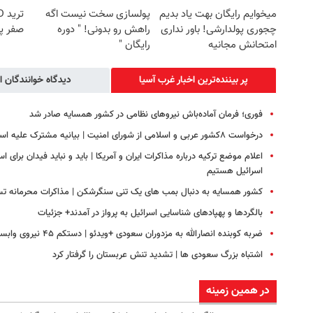
میخوایم رایگان بهت یاد بدیم
پولسازی سخت نیست اگه
چجوری پولدارشی! باور نداری
راهش رو بدونی! " دوره
صفر پ
امتحانش مجانیه
رایگان "
پر بیننده‌ترین اخبار غرب آسیا
دیدگاه خوانندگان ا
فوری؛ فرمان آماده‌باش نیروهای نظامی در کشور همسایه صادر شد
درخواست ۸کشور عربی و اسلامی از شورای امنیت | بیانیه مشترک علیه اسرائیل
اسرائیل هستیم
کشور همسایه به دنبال بمب های یک تنی سنگرشکن | مذاکرات محرمانه تسلی
بالگردها و پهپادهای شناسایی اسرائیل به پرواز در آمدند+ جزئیات
ضربه کوبنده انصارالله به مزدوران سعودی +ویدئو | دستکم ۴۵ نیروی وابسته به عربستان کشته شدند
اشتباه بزرگ سعودی ها | تشدید تنش عربستان را گرفتار کرد
در همین زمینه