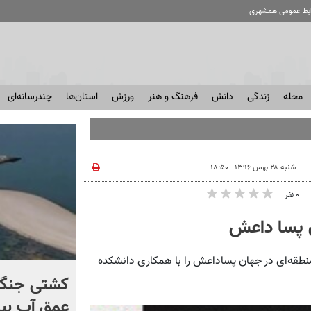
ابط عمومی همشهری
محله
زندگی
دانش
فرهنگ و هنر
ورزش
استان‌ها
چندرسانه‌ای
شنبه ۲۸ بهمن ۱۳۹۶ - ۱۸:۵۰
۰ نفر
 پسا داعش
قه‌ای در جهان پساداعش را با همکاری دانشکده
کنترل اوضاع از دست ترامپ
کشتی‌ جنگ 
خارج شد...
عمق آب بیر