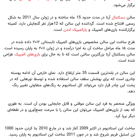
برگزار می‌شود.
سالن
بسکتبال
آرنا در مدت حدود 15 ماه ساخته و در ژوئن سال 2011 به شکل
رسمی افتتاح شده است. گرداننده این سالن که 12هزار نفر گنجایش دارد، کمیته
برگزارکننده بازی‌های المپیک و
پارالمپیک لندن
است.
طرح ساخت این سالن مخصوص بازی‌های المپیک تابستانی ۲۰۱۲ داده شده در
مدت ۱۵ ماه مراحل ساخت آن به اجرا درآمده و در ژوئن ۲۰۱۱ به پایان رسیده است.
سالن بسکتبال آرنا بزرگترین سالنی است که تا به حال برای
بازی‌های المپیک
طراحی
شده است.
این سالن در بلندترین قسمت 35 متر ارتفاع دارد. نمای خارجی آن ادامه پوسته
چادری است که برای پوشش سقف سالن استفاده شده و توسط نورهایی که در
پشت این چادر قرار دارد می‌تواند کل استادیوم به رنگ‌های متفاوتی تغییر رنگ
دهد.
ویژگی منحصر به فرد این سالن موقتی و قابل جابجایی بودن آن است. به طوری
که بعد از بازی‌های المپیک می‌توان این سالن را با سرعت جمع‌آوری و در نقطه‌ای
دیگر برپا کرد.
ساخت این استادیوم در اکتبر 2009 آغاز شد و در مارچ 2010 بنا کردن حدود 1000
تن استیل فریم شروع شد و در جون 2011 ساخت این استادیوم به پایان رسید.