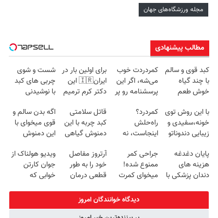
مجله ورزشگاه‌های جهان
مطالب پیشنهادی
کبد قوی و سالم
کمردردت خوب
برای اولین بار در
شست و شوی
با چند گیاه
می‌شه، اگر این
ایران🇮🇷 این
چربی های کبد
خوش طعم
پرسشنامه رو پر
دکتر کرم ترمیم
با نوشیدنی
کنی!!
کننده 23 روزه
گیاهی(55%تخفیف)
با این روش توی
کمردرد؟
قاتل سلامتی
اگه بدن سالم و
ساخت!
خونه،سفیدی و
راه‌حلش
کبد چربه با این
قوی میخوای با
زیبایی دندوناتو
اینجاست، نه
دمنوش گیاهی
این دمنوش
برگردون
توی داروخونه
کبدتو بیمه کن
گیاهی کبدت رو
پایان دغدغه
جراحی کمر
آرتروز مفاصل
ویدیو هولناک از
(40%off)
پاکسازی کن
هزینه های
ممنوع شده!
خود را به طور
جوان کارتن
دندان پزشکی با
میخوای کمرت
قطعی درمان
خوابی که
پک سفید کننده
رو در منزل
کنید!
میلیاردر شد.
خانگی
درمان کنی؟
◗پرسش‌نامه◖
آموزش رایگان
دیدگاه خوانندگان امروز
((پرسش‌نامه))
پر بیننده‌ترین خبر امروز