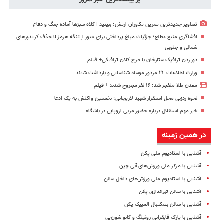
تصاویر جدیدترین تمرین تکاوران ارتش؛ ببینید | کلاه سبزها آماده جنگ و دفاع
افشاگری منبع مطلع؛ جزئیات مبلغ پرداختی برای عبور از تنگه هرمز تا حذف کریدورهای
شمالی و جنوبی
دور زدن ترافیک ستارخان با طرح کلان ترافیکی+ فیلم
وزارت اطلاعات: ۲۱ مزدور موساد شناسایی و بازداشت شدند
معدن طلا منفجر شد؛ ۱۶ نفر مجروح شدند + فیلم
نحوه ردزنی محل استقرار شهید لاریجانی؛ نخستین واکنش به یک ادعا
خبر مهم استقلال درباره حضور مربی اروپایی در باشگاه
در همین زمینه
آشنایی با استادیوم ملی پکن
آشنایی با مرکز ملی ورزش‌های آبی چین
آشنایی با استادیوم ملی ورزش‌های داخل سالن
آشنایی با سالن تیراندازی پکن
آشنایی با سالن بسکتبال المپیک پکن
آشنایی با پارک قایقرانی روئینگ و کانو شون‌یی