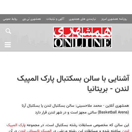
روزنامه همشهری امروز
نیازمندی های همشهری
آگهی و تبلیغات
همشهری تی وی
روابط عمومی ه
آشنایی با سالن بسکتبال پارک المپیک
لندن - بریتانیا
همشهری آنلاین - محمد ملاحسینی: سالن بسکتبال لندن یا بسکتبال آرنا
(Basketball Arena) سالنی مجهز است و در شهر لندن قرار دارد
این سالن که مخصوص مسابقات رشته بسکتبال است، در مجموعه پ
ارک المپیک
لندن
ساخته شده و مسابقات این رشته ورزشی در
المپیک تابستانی لندن
در آن