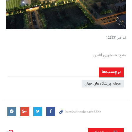
کد خبر
122331
منبع: همشهری آنلاین
برچسب‌ها
مجله ورزشگاه‌های جهان