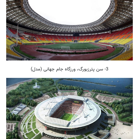
3- سن پترزبورگ، ورزگاه جام جهانی (مدل)