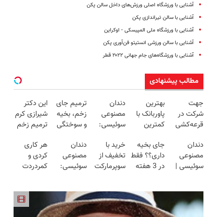
آشنایی با ورزشگاه اصلی ورزش‌های داخل سالن پکن
آشنایی با سالن تیراندازی پکن
آشنایی با ورزشگاه ملی المپیسکی - اوکراین
آشنایی با سالن ورزشی انستیتو فن‌آوری پکن
آشنایی با ورزشگاه‌های جام جهانی ۲۰۲۲ قطر
مطالب پیشنهادی
جهت
بهترین
دندان
ترمیم جای
این دکتر
شرکت در
پاوربانک با
مصنوعی
زخم، بخیه
شیرازی کرم
قرعه‌کشی
کمترین
سوئیسی:
و سوختگی
ترمیم زخم
۷ میلیون
قیمت❗
جدیدترین
فقط در 3
ایرانی را
دندان
جای بخیه
خرید با
دندان
هر کاری
تومانی وارد
فناوری
هفته!!😍
ساخت!!!
مصنوعی
داری؟؟ فقط
تخفیف از
مصنوعی
کردی و
شوید
اروپا، سبک
سوئیسی |
در 3 هفته
سوپرمارکت
سوئیسی:
کمردردت
و مقاوم |
سبک،
ترمیمش
دیجی‌کالا تا
سبک،
درمان نشد؟
پرداخت
مقاوم،
کن!😍
۹۰٪
طبیعی و
پر کردن
قسطی
طبیعی!
بدون لقی |
پرسشنامه و
ویزیت
📍تهران
دریافت راه