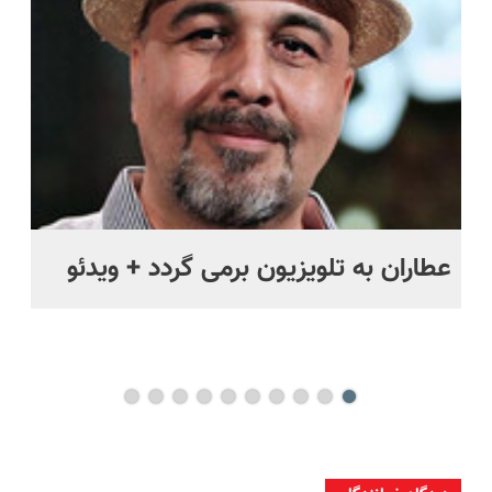
رایگان+پرداخت
حل
اقساطی😍
عطاران به تلویزیون برمی گردد + ویدئو
کب