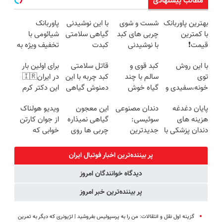
مطالب پیشنهادی
بهترین پاوربانک
شست و شوی
با این نوشیدنی
پاوربانک
با کمترین
چربی های کبد
گیاهی سلامتی
شیائومی با
قیمت❗
با نوشیدنی
کبدت
تخفیف ویژه به
گیاهی(55%تخفیف)
تضمینه!50%تخفیف
مدت محدود🔥
با این روش
کبد قوی و
قاتل سلامتی
برای اولین بار
توی
سالم با چند
کبد چربه با این
در ایران🇮🇷
خونه،سفیدی و
گیاه خوش
دمنوش گیاهی
این دکتر کرم
زیبایی دندوناتو
طعم
کبدتو بیمه کن
ترمیم کننده 23
پایان دغدغه
دندان مصنوعی
این معجون
ویدیو هولناک
برگردون
روزه ساخت!
هزینه های
سوئیسی:
گیاهی نمیذاره
از جوان کارتن
(40%off)
دندان پزشکی با
جدیدترین
چربی ها روی
خوابی که
پک سفید
فناوری اروپا،
کبدت موندگار
میلیاردر شد.
کننده خانگی
سبک و مقاوم |
بشن55%تخفیف
آموزش رایگان
پر بیننده‌ترین اخبار فوتبال ايران
پرداخت قسطی
دیدگاه خوانندگان امروز
پر بیننده‌ترین خبر امروز
گزینه اول نقل و انتقالات: من را به پرسپولیس بفروشید | لژیونری که دیگر به تمرین