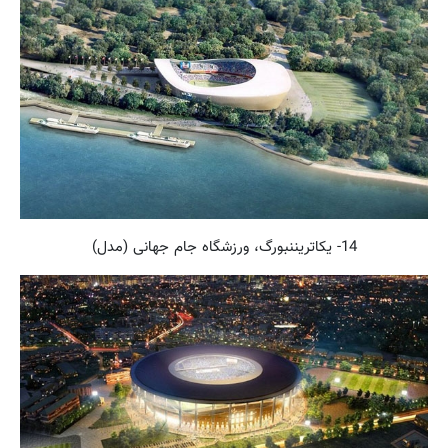
14- یکاتریننبورگ،‌ ورزشگاه جام جهانی (مدل)