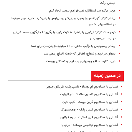
تیمش نرفت
من را برگردانید استقلال؛ نمی‌خواهم دردسر ایجاد کنم
پیغام تارتار: گزینه من را بخرید و بازیکن پرسپولیس را بفروشید | خرید مهم سرخ‌ها
در آستانه نهایی شدن
درخواست تارتار؛ ابرقویی را بدهید، هافبک رقیب را بگیرید | جایگزین محمد قربانی
در لیست پرسپولیس
پیغام پرسپولیس به رقیب مدعی؛ با ۶۰ میلیارد بازیکن‌مان برای شما
دعوای بیرانوند و شجاع؛ اتفاقی که باعث اخراج ربیعی شد
غیرمنتظره؛‌ مدافع پرسپولیس به تیم ازبکستانی پیوست
در همین زمینه
آشنایی با استادیوم ام بومبلا - نلسپروئیت آفریقای جنوبی
آشنایی با استادیوم نلسون ماندلا - ندر الیزابت
آشنایی با استادیوم گرین پوینت - کیپ تاون
آشنایی با استادیوم الیس پارک - ژوهانسبورگ
آشنایی با استادیوم فری استیت - بلوم فونتین
آشنایی با استادیوم لوفتوس ورسفلد - پرتوریا