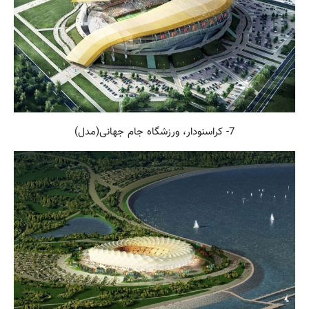
7- کراسنودار، ورزشگاه جام جهانی(مدل)