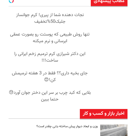
مطالب پیشنهادی
نجات دهنده شما از پیری! کرم جوانساز
جلبک50%تخفیف
تنها روش طبیعی که پوستت رو بصورت عمقی
ابرسانی و نرم میکنه
این دکتر شیرازی کرم ترمیم زخم ایرانی را
ساخت!!!
جای بخیه داری؟؟ فقط در 3 هفته ترمیمش
کن!😍
بلایی که کبد چرب بر سر این دختر جوان آورد😓
حتما ببین
اخبار بازار و کسب و کار
وزن و ابعاد دیوار پیش ساخته بتنی چقدر است؟