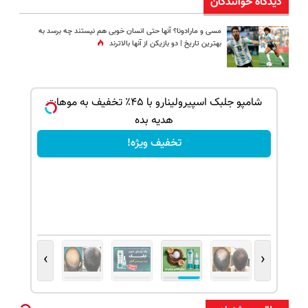
دیدگاه خوانندگان
مسی و مارادونا؟ آنها حتی انسان خوبی هم نیستند چه برسد به
بهترین تاریخ | دو بازیکن از آنها بالاترند
بک!
شامپو جلبک اسپیرولینارو با ۴۵٪ تخفیف به موهات
هدیه بده
تخفیف ویژه!
›
‹