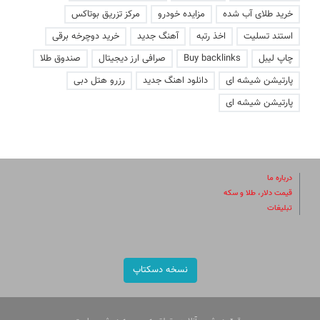
خرید طلای آب شده
مزایده خودرو
مرکز تزریق بوتاکس
استند تسلیت
اخذ رتبه
آهنگ جدید
خرید دوچرخه برقی
چاپ لیبل
Buy backlinks
صرافی ارز دیجیتال
صندوق طلا
پارتیشن شیشه ای
دانلود اهنگ جدید
رزرو هتل دبی
پارتیشن شیشه ای
درباره ما
قیمت دلار، طلا و سکه
تبلیغات
نسخه دسکتاپ