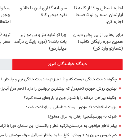
اجاره‌ قسطی ویلا! از کلبه تا
سرمایه گذاری امن با طلا و
میخوای
آپارتمان مبله رو تو 4 قسط
نقره دیجی کالا
چجوری 
اجاره کن.
امتحا
برای رهایی از بی پولی دیدن
چرا تو نباید بنز و بی‌ام‌و زیر
همین دوره رایگان کافیه!
پات باشه؟ (دوره رایگان درآمد
صفر پ
(شمارتو وارد کن)
میلیاردی)
دیدگاه خوانندگان امروز
چگونه دونات خانگی درست کنیم ؟ ؛ طرز تهیه دونات خانگی نرم و پف‌دار ب
بهترین روش خوردن تخم‌مرغ که بیشترین پروتئین را دارد | تخم مرغ آب‌پز ب
چگونه پیراهن مردانه را با شلوار جین یا پارچه‌ای ست کنیم؟
وزارت اطلاعات: ۲۱ مزدور موساد شناسایی و بازداشت شدند
شوک به پورعلیگنجی؛ رفتن به عراق ممنوع!
پیام قاطع عراقچی به عربستان،‌ترکیه،‌قطر و پاکستان؛ بن سلمان فورا با ت
دم خروس بیرون زد + ویدئو | کاخ سفید بخاطر اسرائیل حرف مردمش را نمی