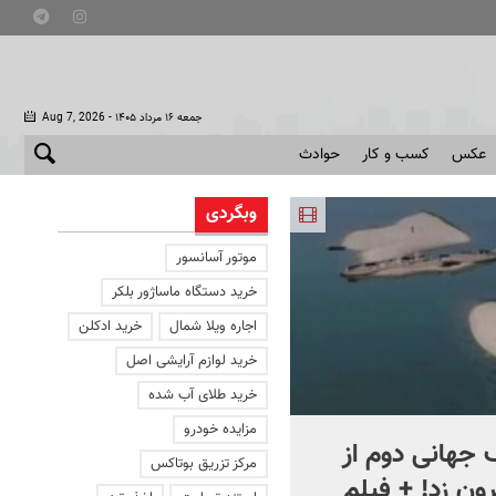
- جمعه ۱۶ مرداد ۱۴۰۵
Aug 7, 2026
عکس
کسب و کار
حوادث
وبگردی
موتور آسانسور
خرید دستگاه ماساژور بلکر
اجاره ویلا شمال
خرید ادکلن
خرید لوازم آرایشی اصل
خرید طلای آب شده
مزایده خودرو
جهانی دوم از
افشای اطلاعات برای ترور
مرکز تزریق بوتاکس
ون زد! + فیلم
بارون ترامپ | ماجرای قرار