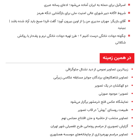
اسرائیل برای حمله به ایران آماده می‌شود؛ ادعای رسانه عبری
شروط ۶گانه دبیر شورای عالی امنیت ملی برای بازگشایی تنگه هرمز
آقای بازیگر: مهران مدیری من را از اوین بیرون آورد؛ گفت فردا صبح باید آزاد شده باشد |
ببینید
چگونه دونات خانگی درست کنیم ؟ ؛ طرز تهیه دونات خانگی نرم و پف‌دار با روکش
شکلاتی
در همین زمینه
زیباترین تصاویر نجومی از دید نشنال جئوگرافی
تصاویر شاهکارهای برندگان جوایز مسابقه عکاسی زیرآبی
دو کهکشان در یک تصویر
تصویر؛ موجود صورتی
نمایشگاه عکس فتح خرمشهر برگزار می‌شود
طبیعت روستای "یوش" در قاب تصویر
تصاویر منتخب از حاشیه و متن افتتاح مجلس نهم
گزارش تصویری از مراسم رونمایی طرح تفصیلی شهر تهران
تصاویر مراسم بهره‌برداری از چاپخانه‌های موسسه همشهری