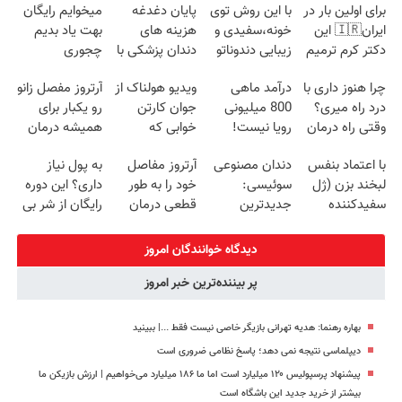
برای اولین بار در
با این روش توی
پایان دغدغه
میخوایم رایگان
ایران🇮🇷 این
خونه،سفیدی و
هزینه های
بهت یاد بدیم
دکتر کرم ترمیم
زیبایی دندوناتو
دندان پزشکی با
چجوری
کننده 23 روزه
برگردون
پک سفید کننده
پولدارشی! باور
چرا هنوز داری با
درآمد ماهی
ویدیو هولناک از
آرتروز مفصل زانو
ساخت!
(40%off)
خانگی
نداری امتحانش
درد راه میری؟
800 میلیونی
جوان کارتن
رو یکبار برای
مجانیه
وقتی راه درمان
رویا نیست!
خوابی که
همیشه درمان
جلو پاته!
امتحانش
میلیاردر شد.
کن!
با اعتماد بنفس
دندان مصنوعی
آرتروز مفاصل
به پول نیاز
مجانیه😉
آموزش رایگان
◗پرسش‌نامه◖
لبخند بزن (ژل
سوئیسی:
خود را به طور
داری؟ این دوره
سفیدکننده
جدیدترین
قطعی درمان
رایگان از شر بی
دندان40%تخفیف)
فناوری اروپا،
کنید!
پولی خلاصت
سبک و مقاوم |
◗پرسش‌نامه◖
میکنه
دیدگاه خوانندگان امروز
پرداخت قسطی
پر بیننده‌ترین خبر امروز
بهاره رهنما: هدیه تهرانی بازیگر خاصی نیست فقط ...|‌ ببینید
دیپلماسی نتیجه‌ نمی دهد؛ پاسخ نظامی ضروری است
پیشنهاد پرسپولیس ۱۲۰ میلیارد است اما ما ۱۸۶ میلیارد می‌خواهیم | ارزش بازیکن ما
بیشتر از خرید جدید این باشگاه است