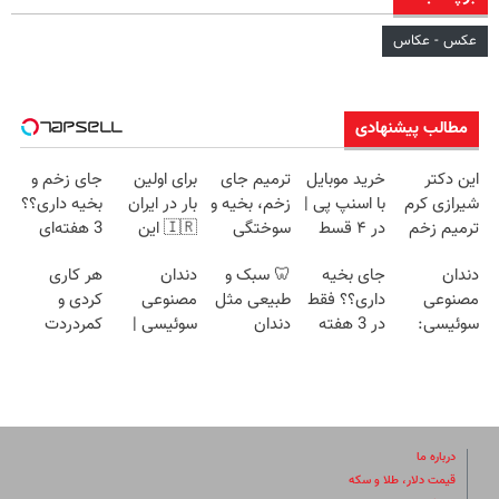
عکس - عکاس
مطالب پیشنهادی
این دکتر
خرید موبایل
ترمیم جای
برای اولین
جای زخم و
شیرازی کرم
با اسنپ پی |
زخم، بخیه و
بار در ایران
بخیه داری؟؟
ترمیم زخم
در ۴ قسط
سوختگی
🇮🇷 این
3 هفته‌ای
ایرانی را
بدون سود و
فقط در 3
دکتر کرم
محوش کن!
دندان
جای بخیه
🦷 سبک و
دندان
هر کاری
ساخت!!!
کارمزد!
هفته!!😍
ترمیم کننده
مصنوعی
داری؟؟ فقط
طبیعی مثل
مصنوعی
کردی و
23 روزه
سوئیسی:
در 3 هفته
دندان
سوئیسی |
کمردردت
ساخت!
جدیدترین
ترمیمش
خودت!
سبک،
درمان نشد؟
فناوری اروپا،
کن!😍
نصب آسان و
مقاوم،
پر کردن
سبک و
پرداخت
طبیعی!
پرسشنامه و
مقاوم |
اقساطی 💳
ویزیت
دریافت راه
پرداخت
📍 تهران
رایگان+پرداخت
حل
درباره ما
قسطی
اقساطی😍
قیمت دلار، طلا و سکه