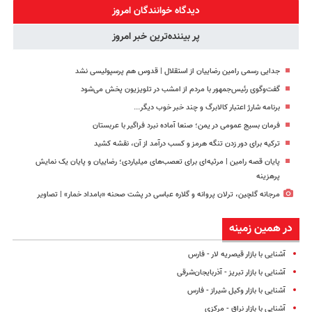
رایگان+پرداخت
(پرسش‌نامه)
خانگی
دیدگاه خوانندگان امروز
اقساطی😍
پر بیننده‌ترین خبر امروز
جدایی رسمی رامین رضاییان از استقلال | قدوس هم پرسپولیسی نشد
گفت‌وگوی رئیس‌جمهور با مردم از امشب در تلویزیون پخش می‌شود
برنامه شارژ اعتبار کالابرگ و چند خبر خوب دیگر...
فرمان بسیج عمومی در یمن؛ صنعا آماده نبرد فراگیر با عربستان
ترکیه برای دور زدن تنگه هرمز و کسب درآمد از آن، نقشه کشید
پایان قصه رامین | مرثیه‌ای برای تعصب‌های میلیاردی؛ رضاییان و پایان یک نمایش
پرهزینه
مرجانه گلچین، ترلان پروانه و گلاره عباسی در پشت صحنه «بامداد خمار» | تصاویر
در همین زمینه
آشنایی با بازار قیصریه لار - فارس
آشنایی با بازار تبریز - آذربایجان‌شرقی
آشنایی با بازار وکیل شیراز - فارس
آشنایی با بازار نراق - مرکزی