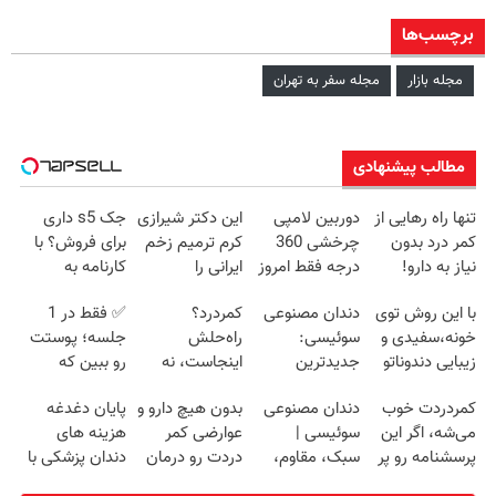
برچسب‌ها
مجله بازار
مجله سفر به تهران
مطالب پیشنهادی
تنها راه رهایی از
دوربین لامپی
این دکتر شیرازی
جک s5 داری
کمر درد بدون
چرخشی 360
کرم ترمیم زخم
برای فروش؟ با
نیاز به دارو!
درجه فقط امروز
ایرانی را
کارنامه به
(◂پرسش‌نامه)
حراج شد🔥
ساخت!!!
بهترین قیمت
با این روش توی
دندان مصنوعی
کمردرد؟
✅ فقط در 1
پرداخت درب
بفروش!
خونه،سفیدی و
سوئیسی:
راه‌حلش
جلسه؛ پوستت
منزل
زیبایی دندوناتو
جدیدترین
اینجاست، نه
رو ببین که
برگردون
فناوری اروپا،
توی داروخونه
چطور جوون‌تر
کمردردت خوب
دندان مصنوعی
بدون هیچ دارو و
پایان دغدغه
(40%off)
سبک و مقاوم |
می‌شه
می‌شه، اگر این
سوئیسی |
عوارضی کمر
هزینه های
پرداخت قسطی
پرسشنامه رو پر
سبک، مقاوم،
دردت رو درمان
دندان پزشکی با
کنی!!
طبیعی! ویزیت
کن!
پک سفید کننده