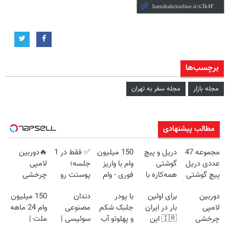
برچسب‌ها
مجله بازار
مجله سفر به تهران
مطالب پیشنهادی
مجموعه 47
دریل و پیچ
150 میلیون
✅ فقط در 1
🔥دوربین
عددی دریل
گوشتی
وام با واریز
جلسه؛
لامپی
پیچ گوشتی
همه‌کاره با
فوری - وام
پوستت رو
چرخشی
شارژی
گیربکس
جدید
ببین که
360 درجه🔥
دوربین
برای اولین
با پودر
دندان
150 میلیون
(تخفیف به
هوشمند ⚙️
تکنولایف
چطور
پرداخت درب
لامپی
بار در ایران
جلبک شکم
مصنوعی
وام 24 ماهه
مدت
(نصف قیمت
جوون‌تر
منزل +
چرخشی
🇮🇷 این
و پهلوتو آب
سوئیسی |
ملت |
محدود)
بازار🔥)
می‌شه
گارانتی