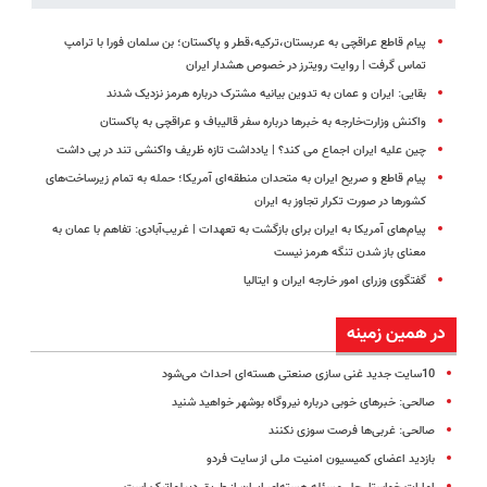
پیام قاطع عراقچی به عربستان،‌ترکیه،‌قطر و پاکستان؛ بن سلمان فورا با ترامپ
تماس گرفت | روایت رویترز در خصوص هشدار ایران
بقایی:‌ ایران و عمان به تدوین بیانیه مشترک درباره هرمز نزدیک شدند
واکنش وزارت‌خارجه به خبرها درباره سفر قالیباف و عراقچی به پاکستان
چین علیه ایران اجماع می کند؟ | یادداشت تازه ظریف واکنشی تند در پی داشت
پیام قاطع و صریح ایران به متحدان منطقه‌ای آمریکا؛ حمله به تمام زیرساخت‌های
کشورها در صورت تکرار تجاوز به ایران
پیام‌های آمریکا به ایران برای بازگشت به تعهدات | غریب‌آبادی: تفاهم با عمان به
معنای باز شدن تنگه هرمز نیست
گفتگوی وزرای امور خارجه ایران و ایتالیا
در همین زمینه
10سایت جدید غنی سازی صنعتی هسته‌ای احداث می‌شود
صالحی: خبرهای خوبی درباره نیروگاه بوشهر خواهید شنید
صالحی: غربی‌ها فرصت سوزی نکنند
بازدید اعضای کمیسیون امنیت ملی از سایت فردو