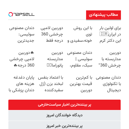
مطالب پیشنهادی
برای اولین بار
با این روش
دوربین لامپی
دندان مصنوعی
در ایران🇮🇷
توی
چرخشی 360
سوئیسی:
این دکتر کرم
خونه،سفیدی و
درجه فقط
جدیدترین
ترمیم کننده 23
زیبایی دندوناتو
امروز حراج شد
فناوری اروپا،
دوربین
دندان مصنوعی
دوربین
🔥دوربین
روزه ساخت!
برگردون
🔥 پرداخت
سبک و مقاوم |
مداربسته با
سوئیسی |
مداربسته
لامپی چرخشی
(40%off)
درب منزل
پرداخت قسطی
چرخش 360°
سبک، مقاوم،
پانوراما👈🏻
360 درجه🔥
+ تخفیف
طبیعی! ویزیت
قابلیت چرخش
پرداخت درب
دندان مصنوعی
با کم‌ترین
با اعتماد بنفس
پایان دغدغه
(ضمانت
رایگان+پرداخت
360°و سازگار با
منزل + گارانتی
با تکنولوژی
قیمت بهترین
لبخند بزن (ژل
هزینه های
تعویض +
اقساطی😍
اندروید و ios
تعویض
دیجیتال
دوربین
سفیدکننده
دندان پزشکی با
پرداخت درب
سوئیسی🇨🇭
مداربسته رو
دندان40%تخفیف)
پک سفید
منزل)
بخر❗❗❗
کننده خانگی
پر بیننده‌ترین اخبار سیاست‌خارجی
دیدگاه خوانندگان امروز
پر بیننده‌ترین خبر امروز