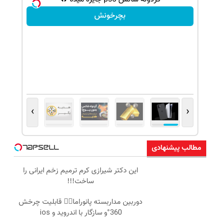
بچرخونش
›
‹
مطالب پیشنهادی
این دکتر شیرازی کرم ترمیم زخم ایرانی را
ساخت!!!
دوربین مداربسته پانوراما👈🏻 قابلیت چرخش
360°و سازگار با اندروید و ios