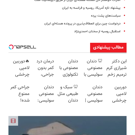
امارات خواستار حل مسئله هسته‌ای ایران از طریق دیپلماتیک است
پیشنهاد تازه آمریکا، روسیه و فرانسه به ایران
سیاست‌های پشت پرده
درخواست چین برای انعطاف‌پذیری در پرونده هسته‌ای ایران
استقبال روسیه از سخنان احمدی‌نژاد
مطالب پیشنهادی
این دکتر
🦷 دندان
دندان
درمان درد
🔥دوربین
شیرازی کرم
مصنوعی
مصنوعی با
کمر بدون
لامپی
ترمیم زخم
سوئیسی با
تکنولوژی
جراحی،
چرخشی
ایرانی را
تکنولوژی
دیجیتال
تزریق ◀
360 درجه
دوربین
دندان
🦷 سبک و
دندان
جراحی کمر
ساخت!!!
دیجیتال |
سوئیسی
پرسش‌نامه
🔥 پرداخت
لامپی
مصنوعی
طبیعی مثل
مصنوعی
ممنوع
پرداخت در
🇨🇭
رو پر کن ▶
درب منزل
چرخشی
سوئیسی |
دندان
سوئیسی:
شده!
4 قسط |📍
+ گارانتی
360 درجه
سبک،
خودت!
جدیدترین
میخوای
تهران
تعویض
فقط امروز
مقاوم،
نصب آسان
فناوری
کمرت رو در
حراج شد🔥
طبیعی!
و پرداخت
اروپا، سبک
منزل درمان
پرداخت
ویزیت
اقساطی 💳
و مقاوم |
کنی؟
درب منزل
رایگان+پرداخت
📍 تهران
پرداخت
((پرسش‌نامه))