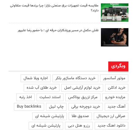
مقایسه قیمت تجهیزات برق صنعتی بازار؛ چرا برندها قیمت متفاوتی
دارند؟
نقش مکمل در مسیر ورزشکاران حرفه ای ؛ با حضور رضا علیپور
وبگردی
موتور آسانسور
خرید دستگاه ماساژور بلکر
اجاره ویلا شمال
خرید ادکلن
خرید لوازم آرایشی اصل
خرید طلای آب شده
مزایده خودرو
مرکز تزریق بوتاکس
استند تسلیت
اخذ رتبه
آهنگ جدید
خرید دوچرخه برقی
چاپ لیبل
Buy backlinks
صرافی ارز دیجیتال
صندوق طلا
پارتیشن شیشه ای
دانلود اهنگ جدید
رزرو هتل دبی
پارتیشن شیشه ای