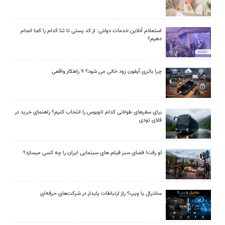
استعلام آنلاین خدمات دولتی: از کد پستی تا ثنا کدام را کجا انجام
دهیم؟
چرا باتری آیفون زود خالی می شود؟ ۹ راهکار واقعی
برای سفرهای طولانی کدام اتوبوس را انتخاب کنیم؟ راهنمای خرید در
فلای تودی
لو رفت! فضای سبز فیلم های سینمایی ایران را چه کسی میسازد؟
سانترال یا ویپ؟ راز ارتباطات پایدار در شرکت‌های حرفه‌ای