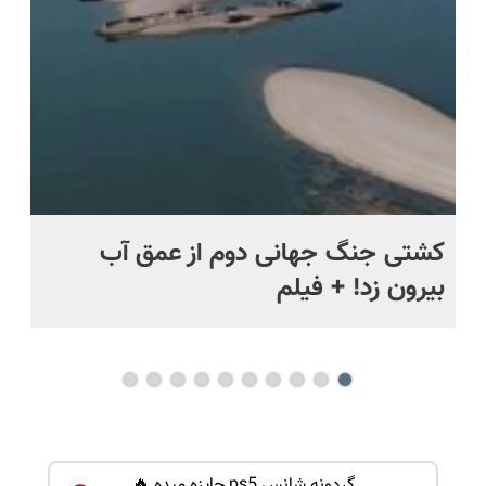
اقساطی😍
قسطی
ماه +
کشتی‌ جنگ جهانی دوم از عمق آب
اف
بیرون زد! + فیلم
ما
گردونه شانس ps5 جایزه میده 🔥