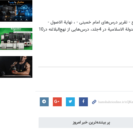
- تقریر درس‌های‏ ‏امام خمینی - ، نهایة الاصول -
تقریر درس اصول آیت‌الله‏ ‏بروجردی - دراسات فی ولایة‌الفقیه و فقه الدولة الاسلامیة در 4جلد،‏ درس‌هایی از نهج‌البلاغه در10
پر بیننده‌ترین خبر امروز