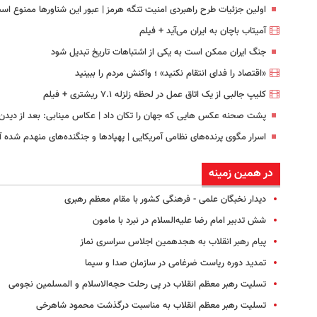
اولین جزئیات طرح راهبردی امنیت تنگه هرمز | عبور این شناورها ممنوع اس
آمیتاب باچان به ایران می‌آید + فیلم
جنگ ایران ممکن است به یکی از اشتباهات تاریخ تبدیل شود
«اقتصاد را فدای انتقام نکنید» ؛ واکنش مردم را ببینید
کلیپ جالبی از یک اتاق عمل در لحظه زلزله ۷.۱ ریشتری + فیلم
پشت صحنه عکس هایی که جهان را تکان داد | عکاس مینابی: بعد از دیدن پی
اسرار مگوی پرنده‌های نظامی آمریکایی | پهپادها و جنگنده‌های منهدم شده
در همین زمینه
دیدار نخبگان علمی - فرهنگی کشور با مقام معظم رهبری
شش تدبیر امام رضا علیه‌السلام در نبرد با مامون
پیام رهبر انقلاب به هجدهمین اجلاس سراسری نماز
تمدید دوره ریاست ضرغامی در سازمان صدا و سیما
تسلیت رهبر معظم انقلاب در پی رحلت حجه‌الاسلام و المسلمین نجومی
تسلیت رهبر معظم انقلاب به مناسبت درگذشت محمود شاهرخی