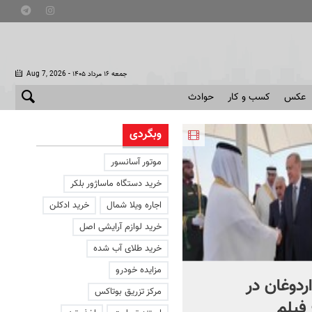
- جمعه ۱۶ مرداد ۱۴۰۵
Aug 7, 2026
عکس
کسب و کار
حوادث
وبگردی
موتور آسانسور
خرید دستگاه ماساژور بلکر
اجاره ویلا شمال
خرید ادکلن
خرید لوازم آرایشی اصل
خرید طلای آب شده
مزایده خودرو
اردوغان در
شادمهر عقیلی قطعه «گل
مرکز تزریق بوتاکس
فیلم
یاس» را بازخوانی کرد | ببینی