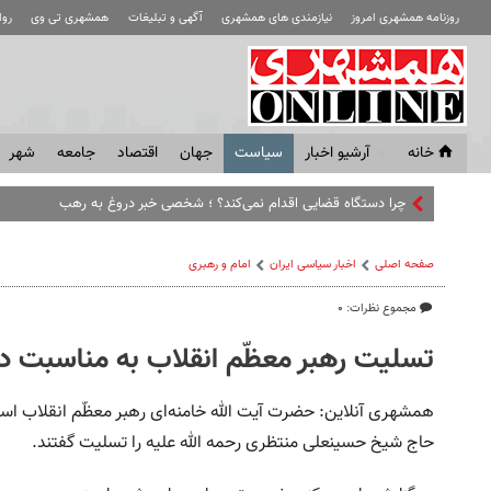
روزنامه همشهری امروز
نیازمندی های همشهری
آگهی و تبلیغات
همشهری تی وی
رو
خانه
آرشیو اخبار
سياست
جهان
اقتصاد
جامعه
شهر
چرا دستگاه قضایی اقدام نمی‌کند؟ ؛ شخصی خبر دروغ به رهبری بسته و 
صفحه اصلی
اخبار سیاسی ایران
امام و رهبری
مجموع نظرات: ۰
تسلیت رهبر معظّم انقلاب به مناسبت د
همشهری آنلاین: حضرت آیت الله خامنه‌ای رهبر معظّم انقلاب اسلا
حاج شیخ حسینعلی منتظری رحمه الله علیه را تسلیت گفتند.