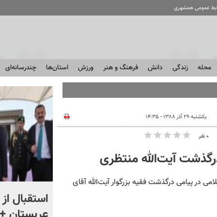
ابط عمومی همشهری
محله
زندگی
دانش
فرهنگ و هنر
ورزش
استان‌ها
چندرسانه‌ای
دفت
یکشنبه ۲۹ آذر ۱۳۸۸ - ۱۴:۳۵
۰ نفر
رگذشت آیت‌الله منتظری
می در پیامی درگذشت فقیه بزرگوار آیت‌الله آقای
«اقتصاد را فدای انتقام نکنید»
استقبال از 
؛ واکنش مردم را ببینید
عربستان + 