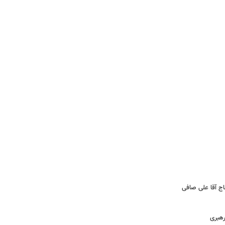
اج آقا علی صافی
رهبری