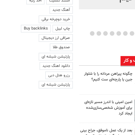
استند تسلیت
اخذ رتبه
آهنگ جدید
خرید دوچرخه برقی
چاپ لیبل
Buy backlinks
صرافی ارز دیجیتال
صندوق طلا
پارتیشن شیشه ای
 و کار
دانلود اهنگ جدید
چگونه پیراهن مردانه را با شلوار
رزرو هتل دبی
جین یا پارچه‌ای ست کنیم؟
پارتیشن شیشه ای
امین امینی با اندرز مسیر تازه‌ای
برای آموزش شخصی‌سازی‌شده
ایجاد کرد
بعد از یک عمل ناموفق، جراح بینی