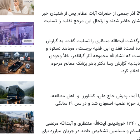
آرام خواهد گرفت29 آذر جمعی از حضرات آیات عظام پس از شنیدن خبر
شان حاضر شدند و ارتحال این مرجع تقلید را تسلیت
گذشت آیت‌الله منتظری را تسلیت گفت. به گزارش
ه است: فقدان این فقیه برجسته، مجاهد نستوه و
است که انشاء‌الله مجموعه آثار گرانقدر، خلأ وجودی
ماید.به گزارش رسا دکتر باهر پزشک معالج مرحوم
علام کرد.
ر نجف آباد اصفهان به دنیا آمد، ‏پدرش حاج علی، کشاورز و اهل مطالعه،
معلم اخلاق و مدرس قرآن بود. آیت‌الله منتظری در سن ۱۲سالگی وارد ‏حوزه علمیه اصفهان شد و در سن ۱۹ سالگی
‏پس از رحلت آیت‌الله العظمی سید حسین طباطبایی بروجردی در سال ۱۳۴۰ خورشیدی‏ ‏آیت‌الله منتظری و آیت‌الله مرتضی
اسلام و‏ ‏مسلمین تشخیص دادند.در جریان مبارزه برای
.