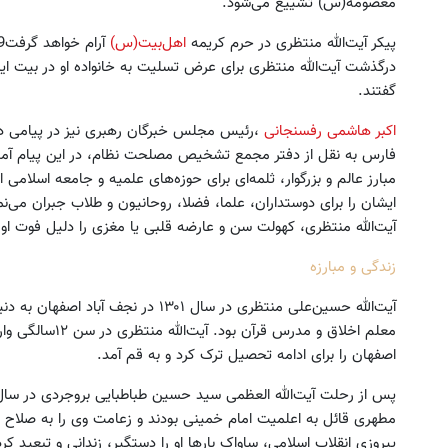
معصومه(س) تشییع می‌شود.
پیکر آیت‌الله منتظری در حرم کریمه
اهل‌بیت(س)
درگذشت آیت‌الله منتظری برای عرض تسلیت به خانواده او در بیت ای
گفتند.
اکبر هاشمی رفسنجانی
،رئیس مجلس خبرگان رهبری نیز در پیامی در
فارس به نقل از دفتر مجمع تشخیص مصلحت نظام، در این پیام آمد
مبارز عالم و بزرگوار، ‌ثلمه‌ای برای حوزه‌های علمیه و جامعه اسلامی 
ایشان را برای دوستداران، علما، فضلا، روحانیون و طلاب جبران می‌ن
آیت‌الله منتظری، کهولت سن و عارضه قلبی یا مغزی را دلیل فوت او ا
زندگی و مبارزه
آیت‌الله حسین‌علی منتظری در سال ۱۳۰۱ د
اصفهان را برای ادامه تحصیل ترک کرد و به قم آمد.
مطهری قائل به‏ ‏اعلمیت امام خمینی بودند و زعامت وی را به صلاح 
پیروزی انقلاب اسلامی، ساواک بارها او را دستگیر، زندانی و تبعید کرد