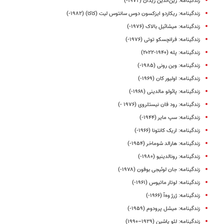
زندگینامه: زین‌الدین زیدان (۱۹۷۲-)
زندگینامه: ریکاردو ایزکسون دوس سانتوس لیت (کاکا) (۱۹۸۲-)
زندگینامه: میشائیل بالاک (۱۹۷۶-)
زندگینامه: فرانچسکو توتی (۱۹۷۶-)
زندگینامه: پله (۱۹۴۰-۲۰۲۲)
زندگینامه: وین رونی (۱۹۸۵-)
زندگینامه: اولیور کان (۱۹۶۹-)
زندگینامه: پائولو مالدینی (۱۹۶۸-)
زندگینامه: رود فان نیستلروی (۱۹۷۶ -)
زندگینامه: سپ مایر (۱۹۴۴-)
زندگینامه: اریک کانتونا (۱۹۶۶-)
زندگینامه: هارالد شوماخر (۱۹۵۴-)
زندگینامه: رونالدینیو (۱۹۸۰-)
زندگینامه: جان لوئیجی بوفون (۱۹۷۸-)
زندگینامه: لوتار ماتیوس (۱۹۶۱-)
زندگینامه: ژرژ وه‌آ (۱۹۶۶-)
زندگینامه: میشل پرودوم (۱۹۵۹-)
زندگینامه: لئو یاشین (۱۹۲۹–۱۹۹۰)