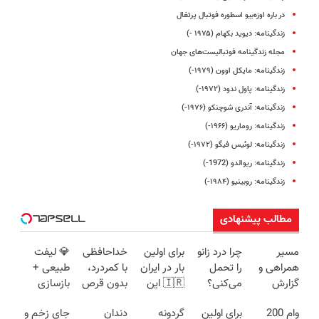
در باره اوزه‌بیو اسطوره فوتبال پرتغال
زندگینامه: دیوید بکهام (۱۹۷۵ -)
مجله زندگینامه فوتبالیست‌های جهان
زندگینامه: مایکل اوون (۱۹۷۹-)
زندگینامه: پاول ندود (۱۹۷۲-)
زندگینامه: آندری شوچنکو (۱۹۷۶-)
زندگینامه: روماریو (۱۹۶۶-)
زندگینامه: لوئیس فیگو (۱۹۷۲-)
زندگینامه: ریوالدو (1972-)
زندگینامه: روبینیو (۱۹۸۴-)
مطالب پیشنهادی
مسیر
چرا درد زانو
برای اولین
خداحافظی
💎 لیفت
همراهی و
را تحمل
بار در ایران
با کمردرد،
طبیعی +
گزارش
می‌کنی؟
🇮🇷 این
بدون قرص
بازسازی
عملکرد
خیلی ساده
دکتر کرم
و آمپول
پوست +
وام 200
برای اولین
گردونه
دندان
جای زخم و
گروه اسنپ
درمنزل
ترمیم کننده
کاهش