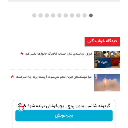
دیدگاه خوانندگان
فوری؛ زمانبندی‌ شارژ حساب کالابرگ خانوارها تغییر کرد
چرا موشک‌های ایران تمام نمی‌شود؟ | پشت پرده چه خبر است
گردونه شانس بدون پوچ | بچرخونش برنده شو! 🔥😍
بچرخونش