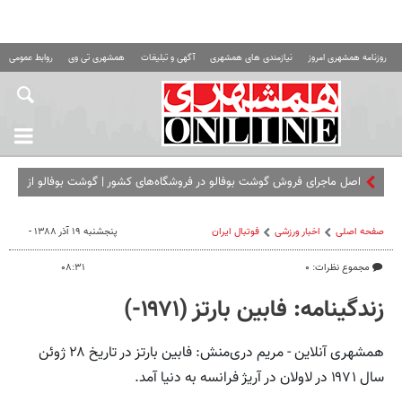
روزنامه همشهری امروز
نیازمندی های همشهری
آگهی و تبلیغات
همشهری تی وی
روابط عمومی ه
اصل ماجرای فروش گوشت بوفالو در فروشگاه‌های کشور | گوشت بوفالو از
کجا وارد می‌شود؟
صفحه اصلی
اخبار ورزشی
فوتبال ايران
پنجشنبه ۱۹ آذر ۱۳۸۸ -
مجموع نظرات: ۰
۰۸:۳۱
زندگینامه: فابین بارتز (۱۹۷۱-)
همشهری آنلاین - مریم دری‌منش: فابین بارتز در تاریخ ۲۸ ژوئن
سال ۱۹۷۱ در لاولان در آریژ فرانسه به دنیا آمد.