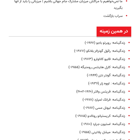
ما نمی‌خواهیم با مراکش میزبان مشترک جام جهانی باشیم |‌ میزبانی را باید از آنها
بگیرید
سراب بازگشت
در همین زمینه
زندگینامه: روبرتو باجو (۱۹۶۷-)
زندگینامه: رائول گونزالز بلانکو (۱۹۷۷-)
زندگینامه: فابیو کاناوارو (۱۹۷۳-)
زندگینامه: کارل هاینتس رومنیگه (۱۹۵۵-)
زندگینامه: گونتر نتزر (۱۹۴۴-)
زندگینامه : اووه زلر (۱۹۳۶-)
زندگینامه: فریتس والتر (۱۹۲۰-۲۰۰۲)
زندگینامه: فرانک لمپارد (۱۹۷۸-)
زندگینامه: لیونل مسی (۱۹۸۷-)
زندگینامه: کریستیانو رونالدو (۱۹۸۵-)
زندگینامه: استیون جرارد (۱۹۸۰-)
زندگینامه: میشل پلاتینی (۱۹۵۵-)