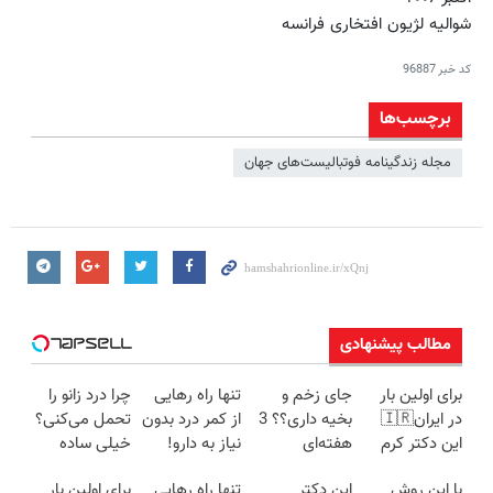
شوالیه لژیون افتخاری فرانسه
کد خبر
96887
برچسب‌ها
مجله زندگینامه فوتبالیست‌های جهان
مطالب پیشنهادی
برای اولین بار
جای زخم و
تنها راه رهایی
چرا درد زانو را
در ایران🇮🇷
بخیه داری؟؟ 3
از کمر درد بدون
تحمل می‌کنی؟
این دکتر کرم
هفته‌ای
نیاز به دارو!
خیلی ساده
ترمیم کننده 23
محوش کن!
(◂پرسش‌نامه)
درمنزل
با این روش
این دکتر
تنها راه رهایی
برای اولین بار
روزه ساخت!
درمانش کن