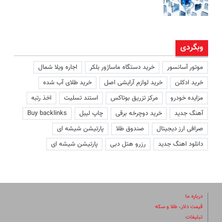
وبگردی
موتور آسانسور
خرید دستگاه ماساژور بلکر
اجاره ویلا شمال
خرید ادکلن
خرید لوازم آرایشی اصل
خرید طلای آب شده
مزایده خودرو
مرکز تزریق بوتاکس
استند تسلیت
اخذ رتبه
آهنگ جدید
خرید دوچرخه برقی
چاپ لیبل
Buy backlinks
صرافی ارز دیجیتال
صندوق طلا
پارتیشن شیشه ای
دانلود اهنگ جدید
رزرو هتل دبی
پارتیشن شیشه ای
درباره ما
قیمت دلار، طلا و سکه
تبلیغات