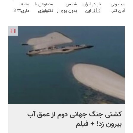
میلیونی
بار در ایران
شانس
مصنوعی با
بخیه
در ۱۴۰۴
درمانش کن
23 روزه
چین‌وچروک؛
آبان تتر.
🇮🇷 این
بدون پوچ از
تکنولوژی
داری؟؟ 3
ساخت!
مشاوره
همین الان
دکتر کرم
PS5 تا
دیجیتال
هفته‌ای
رایگان
احراز هویت
ترمیم کننده
آیفون17 و
سوئیسی
محوش کن!
کن!
23 روزه
بیت کوین
🇨🇭
ساخت!
🔥
ماه +
کشتی‌ جنگ جهانی دوم از عمق آب
اف
بیرون زد! + فیلم
ما