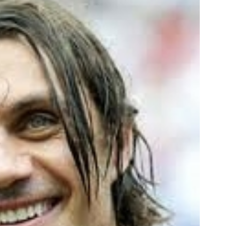
فروشگاهت از اینجا شروع می‌شه، برای
به بزرگترین جشنواره ایمپلنت 
درآمد بیشتر، آماده‌ای؟
اومدید! | فقط ۲۵ میلیون !
فروشنده شو
رزرورایگان نوبت