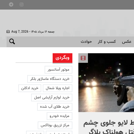
- جمعه ۱۶ مرداد ۱۴۰۵
Aug 7, 2026
عکس
کسب و کار
حوادث
وبگردی
موتور آسانسور
خرید دستگاه ماساژور بلکر
اجاره ویلا شمال
خرید ادکلن
خرید لوازم آرایشی اصل
خرید طلای آب شده
مزایده خودرو
 لایو جلوی چشم
صحنه ای نادر از حیات وح
مرکز تزریق بوتاکس
قتل هولناک بلاگر
ایران در سبلان + فیلم