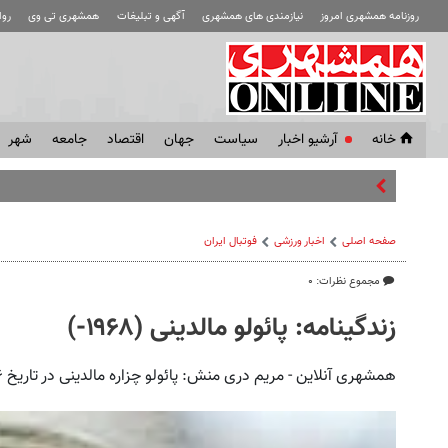
روزنامه همشهری امروز
نیازمندی های همشهری
آگهی و تبلیغات
همشهری تی وی
رو
خانه
آرشیو اخبار
سياست
جهان
اقتصاد
جامعه
شهر
جنایت وسط لایو جلوی چشم فال
صفحه اصلی
اخبار ورزشی
فوتبال ايران
مجموع نظرات: ۰
زندگینامه: پائولو مالدینی (۱۹۶۸-)
همشهری آنلاین - مریم دری منش: پائولو چزاره مالدینی در تاریخ ۲۶ جون سال ۱۹۶۸ در میلان به دنیا آمد