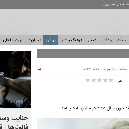
ابط عمومی همشهری
محله
زندگی
دانش
فرهنگ و هنر
ورزش
استان‌ها
چندرسانه‌ای
سه‌شنبه ۸ اردیبهشت ۱۳۸۸ - ۱۷:۵۴
۰ نفر
اگر یک‌بار دیگر ایران به ما
جنایت وسط
حمله کند فلج می شویم
فالوئرها | 