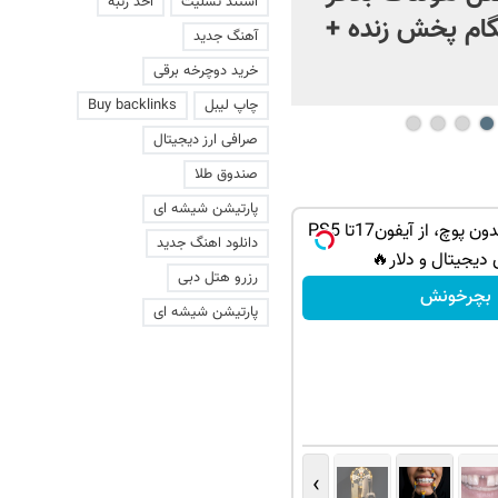
استند تسلیت
اخذ رتبه
ام پخش زنده +
آهنگ جدید
خرید دوچرخه برقی
چاپ لیبل
Buy backlinks
صرافی ارز دیجیتال
صندوق طلا
پارتیشن شیشه ای
گردونه شانس بدون پوچ، از آیفون17تا PS5
دانلود اهنگ جدید
 دیجیتال و دلار🔥
رزرو هتل دبی
بچرخونش
پارتیشن شیشه ای
›