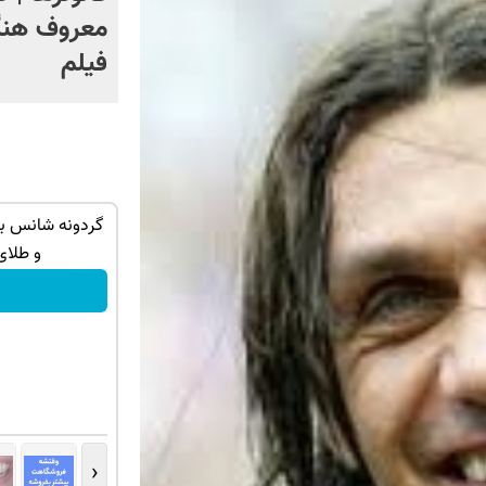
معروف هنگ
فیلم
تهران خوش
با این روش توی خونه،سفیدی و زیبایی
دندوناتو برگردون(40%off)
و طلای
تخفیف ویژه!
‹