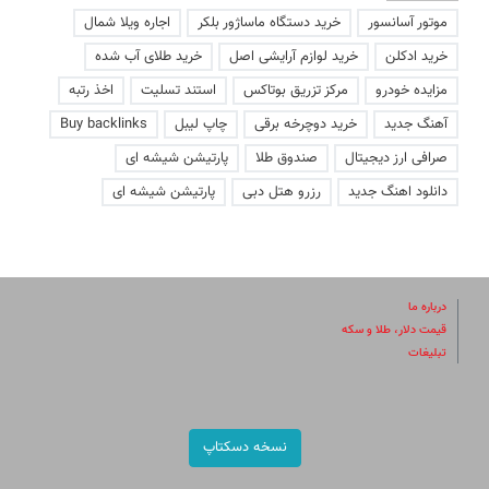
موتور آسانسور
خرید دستگاه ماساژور بلکر
اجاره ویلا شمال
خرید ادکلن
خرید لوازم آرایشی اصل
خرید طلای آب شده
مزایده خودرو
مرکز تزریق بوتاکس
استند تسلیت
اخذ رتبه
آهنگ جدید
خرید دوچرخه برقی
چاپ لیبل
Buy backlinks
صرافی ارز دیجیتال
صندوق طلا
پارتیشن شیشه ای
دانلود اهنگ جدید
رزرو هتل دبی
پارتیشن شیشه ای
درباره ما
قیمت دلار، طلا و سکه
تبلیغات
نسخه دسکتاپ