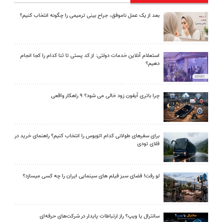
بعد از یک عمل ناموفق، جراح بینی ترمیمی را چگونه انتخاب کنیم؟
استعلام آنلاین خدمات دولتی: از کد پستی تا ثنا کدام را کجا انجام
دهیم؟
چرا باتری آیفون زود خالی می شود؟ ۹ راهکار واقعی
برای سفرهای طولانی کدام اتوبوس را انتخاب کنیم؟ راهنمای خرید در
فلای تودی
لو رفت! فضای سبز فیلم های سینمایی ایران را چه کسی میسازد؟
سانترال یا ویپ؟ راز ارتباطات پایدار در شرکت‌های حرفه‌ای