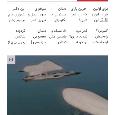
برای اولین
آخرین باری
دندان
میخوای
این دکتر
بار در ایران
که درد کمر
مصنوعی با
بدون عمل و
شیرازی کرم
🇮🇷 این
داری!
تکنولوژی
تزریق کمر
ترمیم زخم
دکتر کرم
◗پرسش‌نامه
دیجیتال
دردت خوب
ایرانی را
کمردرد؟
کمر درد
🦷 سبک و
دندان
گردونه
ترمیم کننده
رو پر کن◖
سوئیسی
شه؟
ساخت!!!
راه‌حلش
شدید داری؟
طبیعی مثل
مصنوعی
شانس
23 روزه
🇨🇭
◂پرسش‌نامه
اینجاست،
تو خونه
دندان
سوئیسی |
بدون پوچ از
ساخت!
رو پرکن
نه توی
درمانش کن
خودت!
سبک،
PS5 تا
داروخونه
(◂پرسش‌نامه
نصب آسان
مقاوم،
آیفون17 و
رو پرکن)
و پرداخت
طبیعی!
بیت کوین
اقساطی 💳
ویزیت
🔥
📍 تهران
رایگان+پرداخت
اقساطی😍