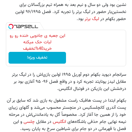
نشین بود ولی دو سال و نیم بعد به همراه تیم بزرگسالان برای
نخستین‌بار حضور در لیگ برتر را تجربه کرد. فصل ۹۶/۱۹۹۵ اولین
حضور بکهام در
لیگ برتر
بود.
این جعبه ی جادویی خنده رو رو
لبات حک میکنه
خرید40%تخفیف
تخفیف ویژه!
سرانجام دیوید بکهام دوم آوریل ۱۹۹۵ اولین بازی‌اش را در لیگ برتر
مقابل لیدز یونایتد تجربه کرد و در واقع فصل ۹۶- ۹۵ آغازی بود بر
درخشش این بازیکن در فوتبال انگلیس.
بکهام ابتدا در پست هافبک راست مشغول به بازی شد که سابق بر آن
پست آندری کانچلسکیس در منچستر محسوب می‌شد و گلهای زیبای
خود را از همین جا آغاز کرد. مخصوصاً گل به یادماندنی‌اش در مرحله
نیمه نهایی جام حذفی باشگاه‌های
انگلیس
در مقابل
چلسی
و این
فصل با قهرمانی در دو جام برای شیاطین سرخ به پایان رسید.