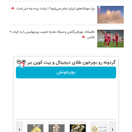
چرا موشک‌های ایران تمام نمی‌شود؟ | پشت پرده چه خبر است
عالیشاه، پورعلی‌گنجی و سرلک هدیه عجیب پرسپولیس را رد کردند +
عکس
شانس بدون پوچ، از آیفون17تا PS5 و طلای
گردونه رو بچرخون طلای دیجیتال و بیت کوین ببر 🎁😍
بچرخونش
›
‹