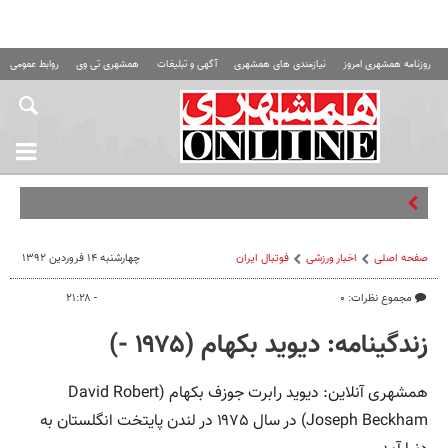
روزنامه همشهری امروز
نیازمندی های همشهری
آگهی و تبلیغات
همشهری تی وی
روابط عمومی ه
فوت یک ورزشکار و اشتباهات
صفحه اصلی
اخبار ورزشی
فوتبال ايران
چهارشنبه ۱۴ فروردین ۱۳۹۲
مجموع نظرات: ۰
- ۲۱:۲۸
زندگینامه: دیوید بکهام (۱۹۷۵ -)
همشهری آنلاین: دیوید رابرت جوزف بکهام (David Robert
Joseph Beckham) در سال ۱۹۷۵ در لندن پایتخت انگلستان به