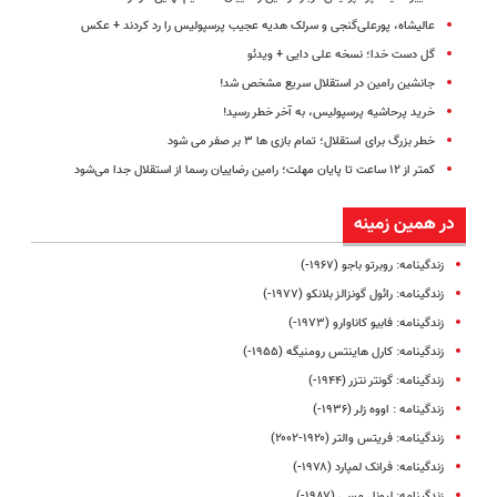
عالیشاه، پورعلی‌گنجی و سرلک هدیه عجیب پرسپولیس را رد کردند + عکس
گل دست خدا؛ نسخه علی دایی + ویدئو
جانشین رامین در استقلال سریع مشخص شد!
خرید پرحاشیه‌ پرسپولیس، به آخر خطر رسید!
خطر بزرگ برای استقلال؛ تمام بازی ها ۳ بر صفر می شود
کمتر از ۱۲ ساعت تا پایان مهلت؛‌ رامین رضاییان رسما از استقلال جدا می‌شود
در همین زمینه
زندگینامه: روبرتو باجو (۱۹۶۷-)
زندگینامه: رائول گونزالز بلانکو (۱۹۷۷-)
زندگینامه: فابیو کاناوارو (۱۹۷۳-)
زندگینامه: کارل هاینتس رومنیگه (۱۹۵۵-)
زندگینامه: گونتر نتزر (۱۹۴۴-)
زندگینامه : اووه زلر (۱۹۳۶-)
زندگینامه: فریتس والتر (۱۹۲۰-۲۰۰۲)
زندگینامه: فرانک لمپارد (۱۹۷۸-)
زندگینامه: لیونل مسی (۱۹۸۷-)