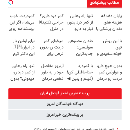
مطالب پیشنهادی
پایان دغدغه
تنها راه رهایی
کمر درد داری؟
کمردردت خوب
هزینه های
از کمر درد بدون
جراحی نکنید❌
می‌شه، اگر این
دندان پزشکی با
نیاز به دارو!
در منزل
پرسشنامه رو پر
پک سفید
(◂پرسش‌نامه)
درمانش کن
کنی!!
با این روش
دندان مصنوعی
میخوای کمر
برای اولین بار
کننده خانگی
(◂پرسش‌نامه)
توی
سوئیسی:
دردت رو بدون
در ایران🇮🇷
خونه،سفیدی و
جدیدترین
قرص برای
این دکتر کرم
زیبایی دندوناتو
فناوری اروپا،
همیشه خوب
ترمیم کننده 23
بدون هیچ دارو
با کمردرد
آرتروز مفاصل
تنها راه رهایی
برگردون
سبک و مقاوم |
کنی؟
روزه ساخت!
و عوارضی کمر
خداحافظی کن!
خود را به طور
از کمر درد رو
(40%off)
پرداخت قسطی
(◂پرسش‌نامه
دردت رو درمان
(فیلم و ببین ◀
قطعی درمان
میدونی؟ بدون
رو پر کن)
کن!
پرسش‌نامه رو
کنید!
نیاز به دارو!
(پرسش‌نامه)
پرکن)
◗پرسش‌نامه◖
(◂پرسش‌نامه)
پر بیننده‌ترین اخبار فوتبال ايران
دیدگاه خوانندگان امروز
پر بیننده‌ترین خبر امروز
تغییر عقیده پرسپولیس درباره رامین رضاییان؛ تصمیم نهایی تارتار