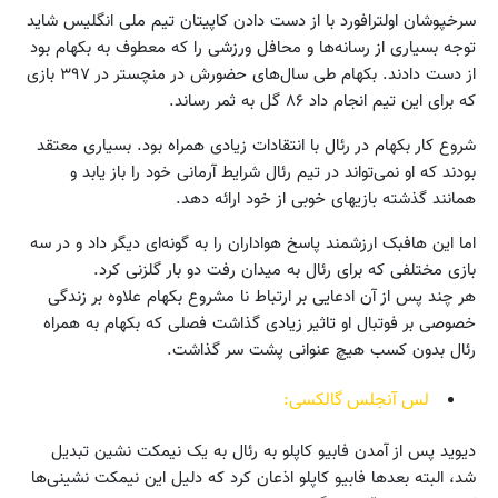
سرخپوشان اولترافورد با از دست دادن کاپیتان تیم ملی انگلیس شاید
توجه بسیاری از رسانه‌ها و محافل ورزشی را که معطوف به بکهام بود
از دست دادند. بکهام طی سال‌های حضورش در منچستر در ۳۹۷ بازی
که برای این تیم انجام داد ۸۶ گل به ثمر رساند.
شروع کار بکهام در رئال با انتقادات زیادی همراه بود. بسیاری معتقد
بودند که او نمی‌تواند در تیم رئال شرایط آرمانی خود را باز یابد و
همانند گذشته بازیهای خوبی از خود ارائه دهد.
اما این هافبک ارزشمند پاسخ هواداران را به گونه‌ای دیگر داد و در سه
بازی مختلفی که برای رئال به میدان رفت دو بار گلزنی کرد.
هر چند پس از آن ادعایی بر ارتباط نا مشروع بکهام علاوه بر زندگی
خصوصی بر فوتبال او تاثیر زیادی گذاشت فصلی که بکهام به همراه
رئال بدون کسب هیچ عنوانی پشت سر گذاشت.
لس آنجلس گالکسی:
دیوید پس از آمدن فابیو کاپلو به رئال به یک نیمکت نشین تبدیل
شد، البته بعدها فابیو کاپلو اذعان کرد که دلیل این نیمکت نشینی‌ها