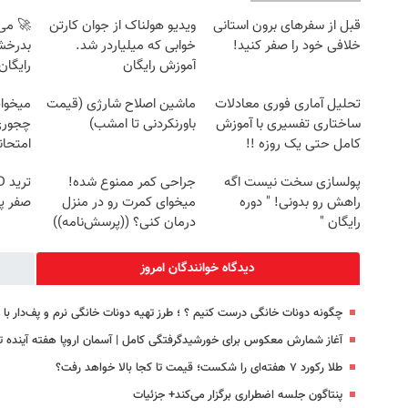
قبل از سفرهای برون استانی
ویدیو هولناک از جوان کارتن
🚀 می‌
خلافی خود را صفر کنید!
خوابی که میلیاردر شد.
بدرخش
آموزش رایگان
رایگان
تحلیل آماری فوری معادلات
ماشین اصلاح شارژی (قیمت
میخوای
ساختاری تفسیری با آموزش
باورنکردنی تا امشب)
چجوری 
کامل حتی یک روزه !!
امتحا
پولسازی سخت نیست اگه
جراحی کمر ممنوع شده!
راهش رو بدونی! " دوره
میخوای کمرت رو در منزل
صفر پ
رایگان "
درمان کنی؟ ((پرسش‌نامه))
دیدگاه خوانندگان امروز
چگونه دونات خانگی درست کنیم ؟ ؛ طرز تهیه دونات خانگی نرم و پف‌دار ب
آغاز شمارش معکوس برای خورشیدگرفتگی کامل | آسمان اروپا هفته آینده ت
طلا رکورد ۷ هفته‌ای را شکست؛ قیمت تا کجا بالا خواهد رفت؟
پنتاگون جلسه اضطراری برگزار می‌کند+ جزئیات