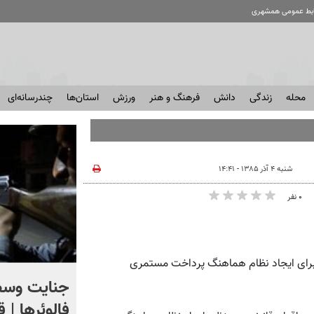
ابط عمومی همشهری
محله
زندگی
دانش
فرهنگ و هنر
ورزش
استان‌ها
چندرسانه‌ای
شنبه ۴ آذر ۱۳۸۵ - ۱۴:۴۱
۰ نفر
 برای ایجاد نظام هماهنگ پرداخت مستمری
اگر یک‌بار دیگر ایران به ما
جنایت وسط
حمله کند فلج می شویم
فالوئرها | 