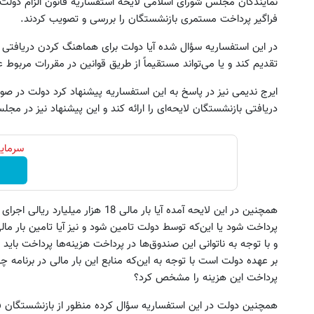
نمایندگان مجلس شورای اسلامی لایحه استفساریه قانون الزام دولت ب
فراگیر پرداخت مستمری بازنشستگان را بررسی و تصویب کردند.
در این استفساریه سؤال شده آیا دولت برای هماهنگ کردن دریافتی با
تقدیم کند و یا می‌تواند مستقیماً از طریق قوانین در مقررات مربوط 
ایرج ندیمی نیز در پاسخ به این استفساریه پیشنهاد کرد دولت در صو
دریافتی بازنشستگان لایحه‌ای را ارائه کند و این پیشنهاد نیز در م
و درد رو تحمل می‌کنی که چی؟ راه‌حلش
پلاتینر تراپی: راه حل نوین برای
سرمایه
همین‌جاست!
منزل شما
◀ پرسش‌نامه
پرسش‌نامه ✔
همچنین در این لایحه آمده آیا بار مالی 
پرداخت شود یا این‌که توسط دولت تامین شود و نیز آیا تامین بار م
و با توجه به ناتوانی این صندوق‌ها در پرداخت هزینه‌ها پرداخت باید 
بر عهده دولت است با توجه به این‌که منابع این بار مالی در برنام
پرداخت این هزینه را مشخص کرد؟
همچنین دولت در این استفساریه سؤال کرده منظور از بازنشستگان ف