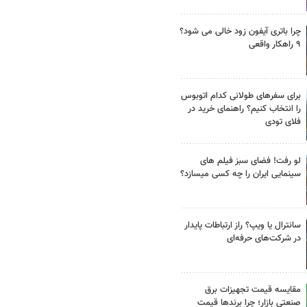
چرا باتری آیفون زود خالی می شود؟
۹ راهکار واقعی
برای سفرهای طولانی کدام اتوبوس
را انتخاب کنیم؟ راهنمای خرید در
فلای تودی
لو رفت! فضای سبز فیلم های
سینمایی ایران را چه کسی میسازد؟
سانترال یا ویپ؟ راز ارتباطات پایدار
در شرکت‌های حرفه‌ای
مقایسه قیمت تجهیزات برق
صنعتی بازار؛ چرا برندها قیمت