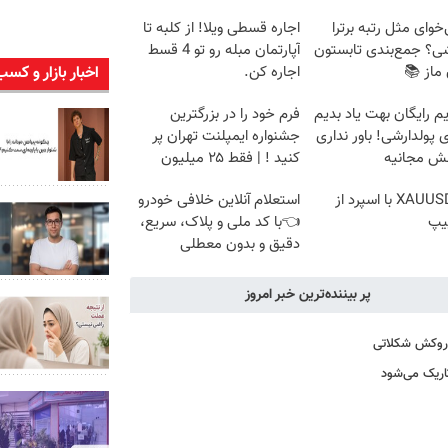
خوای مثل رتبه برترا
اجاره‌ قسطی ویلا! از کلبه تا
ی؟ جمع‌بندی تابستون
آپارتمان مبله رو تو 4 قسط
اخبار بازار و کسب
 ماز 📚
اجاره کن.
م رایگان بهت یاد بدیم
فرم خود را در بزرگترین
پولدارشی! باور نداری
جشنواره ایمپلنت تهران پر
نش مجانیه
کنید ! | فقط ۲۵ میلیون
ترید XAUUSD با اسپرد از
استعلام آنلاین خلافی خودرو
یپ
👈با کد ملی و پلاک، سریع،
دقیق و بدون معطلی
پر بیننده‌ترین خبر امروز
ا روکش شکلاتی
اریک می‌شود