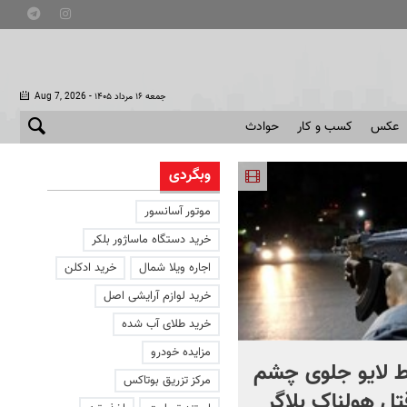
- جمعه ۱۶ مرداد ۱۴۰۵
Aug 7, 2026
عکس
کسب و کار
حوادث
وبگردی
موتور آسانسور
خرید دستگاه ماساژور بلکر
اجاره ویلا شمال
خرید ادکلن
خرید لوازم آرایشی اصل
خرید طلای آب شده
مزایده خودرو
 لایو جلوی چشم
صحنه ای نادر از حیات وح
مرکز تزریق بوتاکس
قتل هولناک بلاگر
ایران در سبلان + فیلم