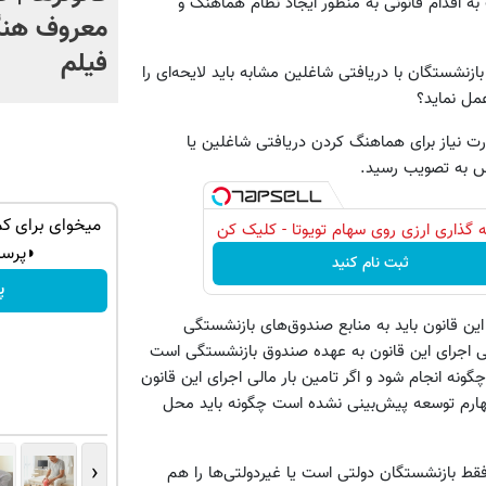
ه اقدام قانونی به منظور ایجاد نظام هماهنگ و
معروف هنگ
فیلم
زنشستگان با دریافتی شاغلین مشابه باید لایحه‌ای را
عمل نماید؟
رت نیاز برای هماهنگ کردن دریافتی شاغلین یا
جلس به تصویب رسید.
 کمردرد در
زانو درد درمان داره… چرا هنوز داری بهش
میخوای برای کم
 گذاری ارزی روی سهام تویوتا - کلیک کن
ظلم می‌کنی؟
◗پرسش
ثبت نام کنید
◀ پرسش‌نامه
پ
18 هزار میلیارد ریالی اجرای این قانون باید به منابع صندوق‌های بازنشستگی
الی اجرای این قانون به عهده صندوق بازنشستگی است
چگونه انجام شود و اگر تامین بار مالی اجرای این قانون
ه چهارم توسعه پیش‌بینی نشده است چگونه باید محل
‹
قط بازنشستگان دولتی است یا غیردولتی‌ها را هم