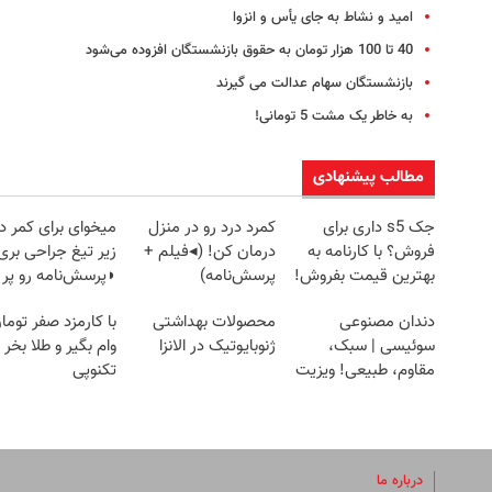
امید و نشاط به جای یأس و انزوا
40 تا 100 هزار تومان به حقوق بازنشستگان افزوده می‌شود
بازنشستگان سهام عدالت می گیرند
به خاطر یک مشت 5 تومانی!
مطالب پیشنهادی
جک s5 داری برای
کمرد درد رو در منزل
میخوای برای کمر د
فروش؟ با کارنامه به
درمان کن! (◂فیلم +
زیر تیغ جراحی بری
بهترین قیمت بفروش!
پرسش‌نامه)
◗پرسش‌نامه رو پر
دندان مصنوعی
محصولات بهداشتی
با کارمزد صفر توما
سوئیسی | سبک،
ژنوبایوتیک در الانزا
وام بگیر و طلا بخر |
مقاوم، طبیعی! ویزیت
تکنوپی
رایگان+پرداخت
اقساطی😍
درباره ما