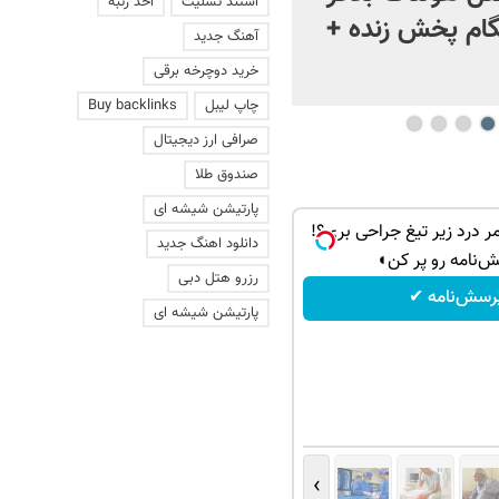
استند تسلیت
اخذ رتبه
ام پخش زنده +
آهنگ جدید
خرید دوچرخه برقی
چاپ لیبل
Buy backlinks
صرافی ارز دیجیتال
صندوق طلا
پارتیشن شیشه ای
ر درد زیر تیغ جراحی بری؟!
دانلود اهنگ جدید
‌نامه رو پر کن◖
رزرو هتل دبی
رسش‌نامه ✔
پارتیشن شیشه ای
›