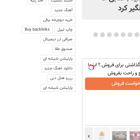
استند تسلیت
اخذ رتبه
گیر کرد
آهنگ جدید
خرید دوچرخه برقی
چاپ لیبل
Buy backlinks
صرافی ارز دیجیتال
صندوق طلا
پارتیشن شیشه ای
ذاشتی برای فروش ؟ اینجا
دانلود اهنگ جدید
 و راحت بفروش
رزرو هتل دبی
خواست فروش
پارتیشن شیشه ای
›