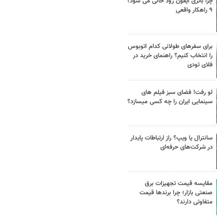
چرا باتری آیفون زود خالی می شود؟
۹ راهکار واقعی
برای سفرهای طولانی کدام اتوبوس
را انتخاب کنیم؟ راهنمای خرید در
فلای تودی
لو رفت! فضای سبز فیلم های
سینمایی ایران را چه کسی میسازد؟
سانترال یا ویپ؟ راز ارتباطات پایدار
در شرکت‌های حرفه‌ای
مقایسه قیمت تجهیزات برق
صنعتی بازار؛ چرا برندها قیمت
متفاوتی دارند؟