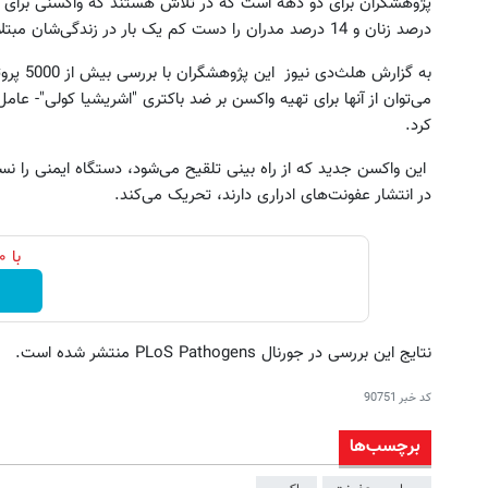
درصد زنان و 14 درصد مدران را دست کم یک بار در زندگی‌شان مبتلا می‌کند.
به گزارش
می‌توان از آنها برای تهیه واکسن بر ضد باکتری "اشریشیا کولی"- عام
کرد.
این واکسن جدید که از راه بینی تلقیح می‌‌شود،‌ دستگاه ایمنی را 
در انتشار عفونت‌های ادراری دارند، تحریک می‌کند.
این پک تقویت موی جلبک توی حمومت
به بزرگترین جشنواره ایمپلنت تهر
خالیه!45%تخفیف
! | فقط ۲۵ میلیون !
با ۱۰۰ هزارتومن طلا بخرید، اون هم قسطی
خرید محصول
رزرورایگان نوبت
نتایج این بررسی در جورنال PLoS Pathogens منتشر شده است.
کد خبر
90751
برچسب‌ها