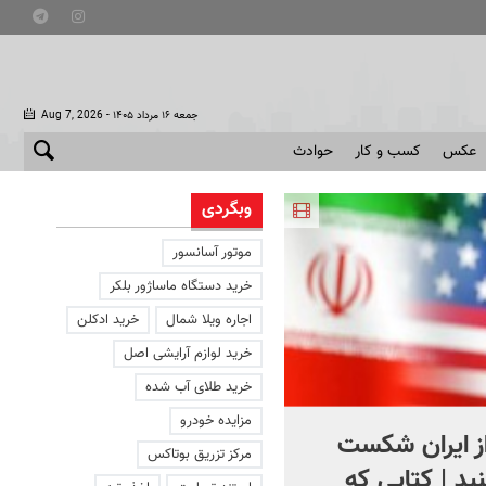
- جمعه ۱۶ مرداد ۱۴۰۵
Aug 7, 2026
عکس
کسب و کار
حوادث
وبگردی
موتور آسانسور
خرید دستگاه ماساژور بلکر
اجاره ویلا شمال
خرید ادکلن
خرید لوازم آرایشی اصل
خرید طلای آب شده
مزایده خودرو
از ایران شکست
استقبال از اردوغان در
مرکز تزریق بوتاکس
ید | کتابی که
عربستان + فیلم