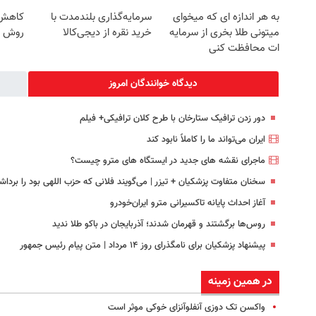
به هر اندازه ای که میخوای
سرمایه‌گذاری بلندمدت با
کاهش و
میتونی طلا بخری از سرمایه
خرید نقره از دیجی‌کالا
روش خ
ات محافظت کنی
دیدگاه خوانندگان امروز
دور زدن ترافیک ستارخان با طرح کلان ترافیکی+ فیلم
ایران می‌تواند ما را کاملاً نابود کند
ماجرای نقشه های جدید در ایستگاه های مترو چیست؟
سخنان متفاوت پزشکیان + تیزر | می‌گویند فلانی که حزب اللهی بود را برداشت
آغاز احداث پایانه تاکسیرانی مترو ایران‌خودرو
روس‌ها برگشتند و قهرمان شدند؛ آذربایجان در باکو طلا ندید
پیشنهاد پزشکیان برای نامگذرای روز ۱۴ مرداد | متن پیام رئیس جمهور
در همین زمینه
واکسن تک دوزی آنفلوآنزای خوکی موثر است