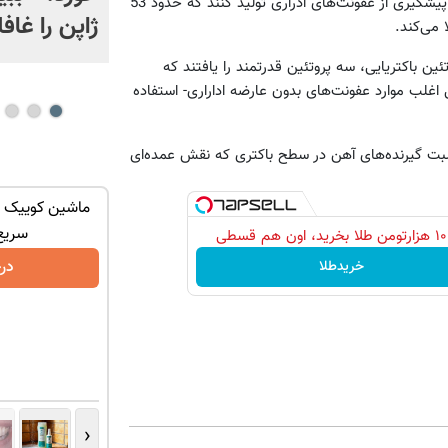
پژوهشگران برای دو دهه است که در تلاش هستند که واکسنی برای پیشگیری از عفونت‌های ادراری تولید کنند که حدود 53
ژاپن را غافل
 هلث‌دی نیوز این پژوهشگران با بررسی بیش از 5000 پروتئین باکتریایی، سه پروتئین قدرتمند را یافتند که
ل اغلب موارد عفونت‌های بدون عارضه اداراری- استفاده
نسبت گیرنده‌های آهن در سطح باکتری که نقش عمده‌‌ای
ان سر بزنید
تنها در چند ساعت و با یکبار مراجعه فروخته
ماشین کوییک گ
شد ✅
سریع
درخواست فروش
در
خریدطلا
‹