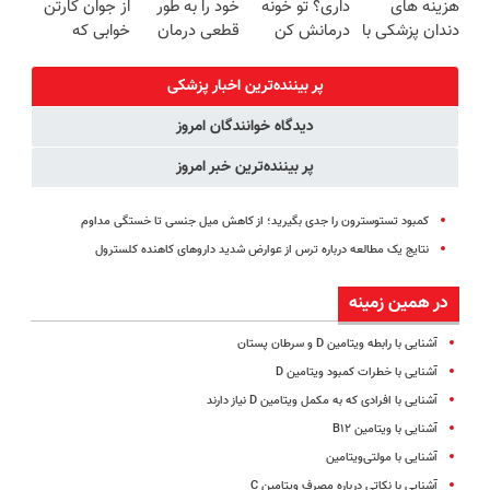
هزینه های
داری؟ تو خونه
خود را به طور
از جوان کارتن
پرداخت قسطی
((پرسش‌نامه))
دندان پزشکی با
درمانش کن
قطعی درمان
خوابی که
پک سفید
(◂پرسش‌نامه
کنید!
میلیاردر شد.
کننده خانگی
رو پرکن)
◗پرسش‌نامه◖
آموزش رایگان
پر بیننده‌ترین اخبار پزشکی
دیدگاه خوانندگان امروز
پر بیننده‌ترین خبر امروز
کمبود تستوسترون را جدی بگیرید؛ از کاهش میل جنسی تا خستگی مداوم
نتایج یک مطالعه درباره ترس از عوارض شدید داروهای کاهنده کلسترول
در همین زمینه
آشنایی با رابطه ویتامین D و سرطان پستان
آشنایی با خطرات کمبود ویتامین D
آشنایی با افرادی که به مکمل ویتامین D نیاز دارند
آشنایی با ویتامین B۱۲
آشنایی با مولتی‌ویتامین
آشنایی با نکاتی درباره مصرف ویتامین C