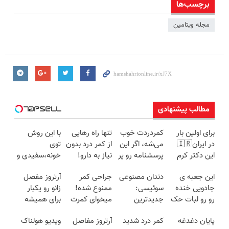
برچسب‌ها
مجله ویتامین
مطالب پیشنهادی
برای اولین بار
کمردردت خوب
تنها راه رهایی
با این روش
در ایران🇮🇷
می‌شه، اگر این
از کمر درد بدون
توی
این دکتر کرم
پرسشنامه رو پر
نیاز به دارو!
خونه،سفیدی و
ترمیم کننده 23
کنی!!
(◂پرسش‌نامه)
زیبایی دندوناتو
این جعبه ی
دندان مصنوعی
جراحی کمر
آرتروز مفصل
روزه ساخت!
برگردون
جادویی خنده
سوئیسی:
ممنوع شده!
زانو رو یکبار
(40%off)
رو رو لبات حک
جدیدترین
میخوای کمرت
برای همیشه
میکنه
فناوری اروپا،
رو در منزل
درمان کن!
پایان دغدغه
کمر درد شدید
آرتروز مفاصل
ویدیو هولناک
خرید40%تخفیف
سبک و مقاوم |
درمان کنی؟
◗پرسش‌نامه◖