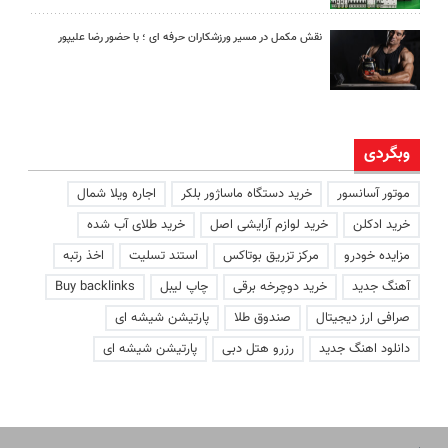
نقش مکمل در مسیر ورزشکاران حرفه ای ؛ با حضور رضا علیپور
وبگردی
موتور آسانسور
خرید دستگاه ماساژور بلکر
اجاره ویلا شمال
خرید ادکلن
خرید لوازم آرایشی اصل
خرید طلای آب شده
مزایده خودرو
مرکز تزریق بوتاکس
استند تسلیت
اخذ رتبه
آهنگ جدید
خرید دوچرخه برقی
چاپ لیبل
Buy backlinks
صرافی ارز دیجیتال
صندوق طلا
پارتیشن شیشه ای
دانلود اهنگ جدید
رزرو هتل دبی
پارتیشن شیشه ای