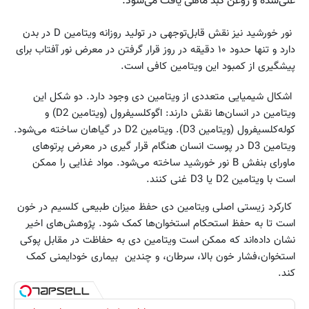
غنی‌شده و روغن کبد ماهی یافت می‌شود.
نور خورشید نیز نقش قابل‌توجهی در تولید روزانه ویتامین D در بدن
دارد و تنها حدود ۱۰ دقیقه در روز قرار گرفتن در معرض نور آفتاب برای
پیشگیری از کمبود این ویتامین کافی است.
اشکال شیمیایی متعددی از ویتامین دی وجود دارد. دو شکل این
ویتامین در انسان‌ها نقش دارند: اگوکلسیفرول (ویتامین D2) و
کوله‌کلسیفرول (ویتامین D3). ویتامین D2 در گیاهان ساخته می‌شود.
ویتامین D3 در پوست انسان هنگام قرار گیری در معرض پرتوهای
ماورای بنفش B نور خورشید ساخته می‌شود. مواد غذایی را ممکن
است با ویتامین D2 یا D3 غنی کنند.
کارکرد زیستی اصلی ویتامین دی حفظ میزان طبیعی کلسیم در خون
است تا به حفظ استحکام استخوان‌ها کمک شود. پژوهش‌های اخیر
نشان‌ داده‌اند که ممکن است ویتامین دی به حفاظت در مقابل پوکی
استخوان،‌فشار خون بالا،‌ سرطان،‌ و چندین بیماری خودایمنی کمک
کند.