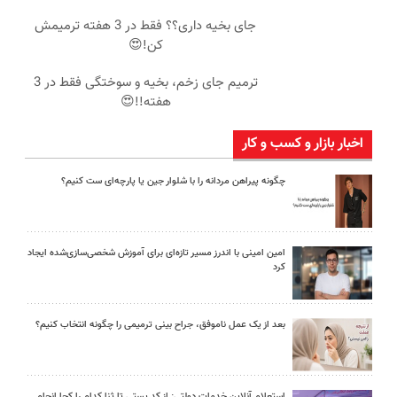
جای بخیه داری؟؟ فقط در 3 هفته ترمیمش
کن!😍
ترمیم جای زخم، بخیه و سوختگی فقط در 3
هفته!!😍
اخبار بازار و کسب و کار
چگونه پیراهن مردانه را با شلوار جین یا پارچه‌ای ست کنیم؟
امین امینی با اندرز مسیر تازه‌ای برای آموزش شخصی‌سازی‌شده ایجاد
کرد
بعد از یک عمل ناموفق، جراح بینی ترمیمی را چگونه انتخاب کنیم؟
استعلام آنلاین خدمات دولتی: از کد پستی تا ثنا کدام را کجا انجام