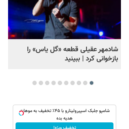
شادمهر عقیلی قطعه «گل یاس» را
آم
بازخوانی کرد | ببینید
ک جهت
شامپو جلبک اسپیرولینارو با ۴۵٪ تخفیف به موهات
هدیه بده
تخفیف ویژه!