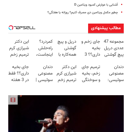
آشنایی با عوارض کمبود ویتامین D
چطور مکمل ویتامین دی مصرف کنیم؟ روزانه یا هفتگی؟
مطالب پیشنهادی
مجموعه 47
جای زخم و
دریل و پیچ
کمردرد؟
این دکتر
عددی دریل
بخیه
گوشتی
راه‌حلش
شیرازی کرم
پیچ گوشتی
داری؟؟ 3
همه‌کاره با
اینجاست،
ترمیم زخم
شارژی
هفته‌ای
گیربکس
نه توی
ایرانی را
دندان
ترمیم جای
این دکتر
دندان
جای بخیه
(تخفیف به
محوش کن!
هوشمند ⚙️
داروخونه
ساخت!!!
مصنوعی
زخم، بخیه
شیرازی کرم
مصنوعی
داری؟؟ فقط
مدت
(نصف
سوئیسی:
و سوختگی
ترمیم زخم
سوئیسی |
در 3 هفته
محدود)
قیمت بازار
جدیدترین
فقط در 3
ایرانی را
سبک،
ترمیمش
🔥)
فناوری
هفته!!😍
ساخت!!!
مقاوم،
کن!😍
اروپا، سبک
طبیعی!
و مقاوم |
ویزیت
پرداخت
رایگان+پرداخت
قسطی
اقساطی😍