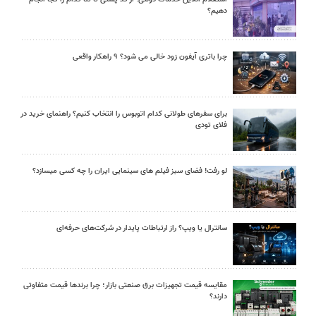
دهیم؟
چرا باتری آیفون زود خالی می شود؟ ۹ راهکار واقعی
برای سفرهای طولانی کدام اتوبوس را انتخاب کنیم؟ راهنمای خرید در
فلای تودی
لو رفت! فضای سبز فیلم های سینمایی ایران را چه کسی میسازد؟
سانترال یا ویپ؟ راز ارتباطات پایدار در شرکت‌های حرفه‌ای
مقایسه قیمت تجهیزات برق صنعتی بازار؛ چرا برندها قیمت متفاوتی
دارند؟