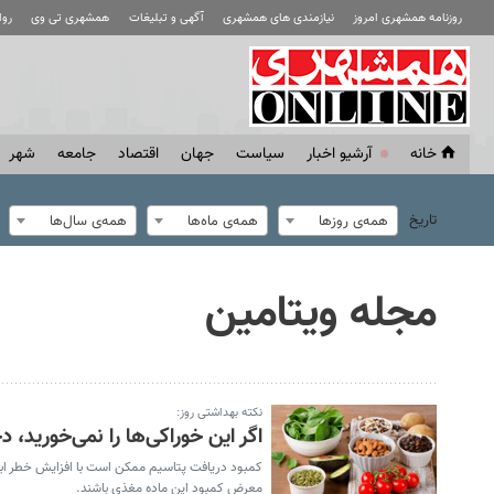
روزنامه همشهری امروز
نیازمندی های همشهری
آگهی و تبلیغات
همشهری تی وی
رو
خانه
آرشیو اخبار
سياست
جهان
اقتصاد
جامعه
شهر
تاریخ
همه‌ی روزها
همه‌ی ماه‌ها
همه‌ی سال‌ها
مجله ویتامین
نکته بهداشتی روز:
اگر این خوراکی‌ها را نمی‌خورید، 
کمبود دریافت پتاسیم ممکن است با افزایش خطر ابتلا
معرض کمبود این ماده مغذی باشند.