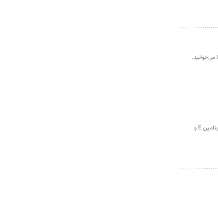
می‌خوانید.
مسمومیت با ویتامین ای می‌تواند در اثر مصرف بیش از اندازه ویتامین E و طولانی‌مدت مکمل‌ها ایجاد شود. در این مقاله با عوارض مصرف بدون نسخه ویتامین E و