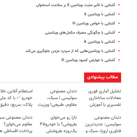
آشنایی با تاثیر مثبت ویتامین E بر سلامت استخوان
آشنایی با ویتامین k
آشنایی با خواص ویتامین H
آشنایی با چگونگی مصرف مکمل‌های ویتامینی
آشنایی با ویتامین A
آشنایی با ویتامین‌هایی که از سردرد مزمن جلوگیری می‌کند
آشنایی با عوارض کمبود ویتامین D
مطالب پیشنهادی
تحلیل آماری فوری
دندان مصنوعی
استعلام آنلاین خلا
معادلات ساختاری
سوئیسی | سبک،
خودرو ✅ با کد ملی
تفسیری با آموزش
مقاوم، طبیعی! ویزیت
پلاک، سریع، دقیق 
کامل حتی یک روزه !!
رایگان+پرداخت
بدون معطلی
دندان مصنوعی
تارا رو می‌خوای
دندان مصنوعی سب
اقساطی😍
سوئیسی: جدیدترین
بفروشی؟ با خودرو۴۵
مقاوم می‌خوای؟
فناوری اروپا، سبک و
یک‌روزه بفروشش
پرداخت اقساطی ه