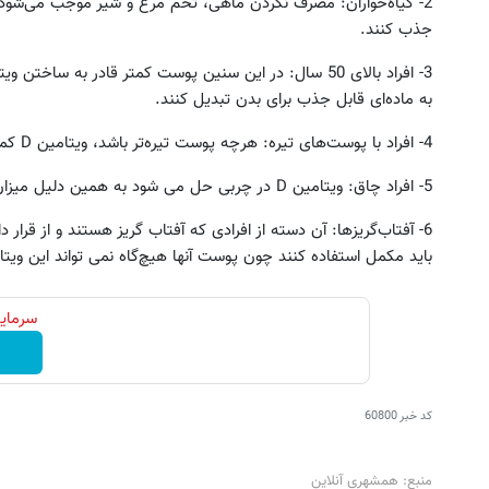
جذب کنند.
به ماده‌ای قابل جذب برای بدن تبدیل کنند.
4- افراد با پوست‌های تیره: هرچه پوست تیره‌تر باشد، ویتامین D کمتری می‌سازد.
5- افراد چاق: ویتامین D در چربی حل می شود به همین دلیل میزان آن در بدن افراد چاق کم است.
جای بخیه داری؟؟ فقط در 3 هفته ترمیمش
برای اولین 
کن!😍
ترمیم کننده 23 روزه ساخت!
6- آفتاب‌گریزها: آن دسته از افرادی که آفتاب گریز هستند و از قر
کلیک کن!
کلیک کن!
باید مکمل استفاده کنند چون پوست آنها هیچ‌گاه نمی تواند این ویتا
سرمایه
کد خبر
60800
منبع: همشهری آنلاین