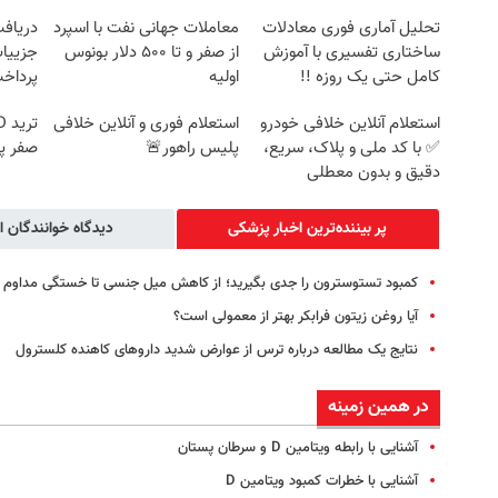
تحلیل آماری فوری معادلات
معاملات جهانی نفت با اسپرد
ساختاری تفسیری با آموزش
از صفر و تا ۵۰۰ دلار بونوس
جزییات
کامل حتی یک روزه !!
اولیه
پرداخ
استعلام آنلاین خلافی خودرو
استعلام فوری و آنلاین خلافی
✅ با کد ملی و پلاک، سریع،
پلیس راهور🚨
صفر پ
دقیق و بدون معطلی
پر بیننده‌ترین اخبار پزشکی
دیدگاه خوانندگان ا
کمبود تستوسترون را جدی بگیرید؛ از کاهش میل جنسی تا خستگی مداوم
آیا روغن زیتون فرابکر بهتر از معمولی است؟
نتایج یک مطالعه درباره ترس از عوارض شدید داروهای کاهنده کلسترول
در همین زمینه
آشنایی با رابطه ویتامین D و سرطان پستان
آشنایی با خطرات کمبود ویتامین D