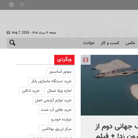
- جمعه ۱۶ مرداد ۱۴۰۵
Aug 7, 2026
عکس
کسب و کار
حوادث
وبگردی
موتور آسانسور
خرید دستگاه ماساژور بلکر
اجاره ویلا شمال
خرید ادکلن
خرید لوازم آرایشی اصل
خرید طلای آب شده
مزایده خودرو
جهانی دوم از
افشای اطلاعات برای ترور
مرکز تزریق بوتاکس
ون زد! + فیلم
بارون ترامپ | ماجرای قرار