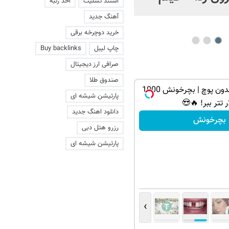
اخذ رتبه
استند تسلیت
عاشقانه با یک زن
آهنگ جدید
خرید دوچرخه برقی
Buy backlinks
چاپ لیبل
صرافی ارز دیجیتال
صندوق طلا
گردونه شانس بدون پوچ | بچرخونش 1000
پارتیشن شیشه ای
دلار تتر ببر! 
دانلود اهنگ جدید
بچرخونش
رزرو هتل دبی
پارتیشن شیشه ای
›