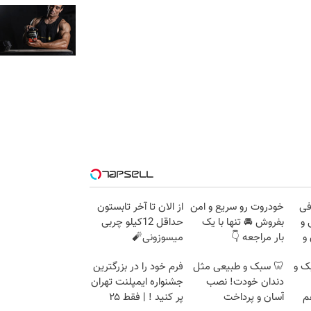
فی
خودروت رو سریع و امن
از الان تا آخر تابستون
 و
بفروش 🚘 تنها با یک
حداقل 12کیلو چربی
و
بار مراجعه 👇
میسوزونی🧨
ک و
🦷 سبک و طبیعی مثل
فرم خود را در بزرگترین
دندان خودت! نصب
جشنواره ایمپلنت تهران
م
آسان و پرداخت
پر کنید ! | فقط ۲۵