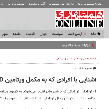
روزنامه همشهری امروز
نیازمندی های همشهری
آگهی و تبلیغات
همشهری تی وی
رو
خانه
آرشیو اخبار
سياست
جهان
اقتصاد
جامعه
شهر
جزئیات اولیه از انفجارهای قشم
صفحه اصلی
اخبار دانش
پزشکی
مجموع نظرات: ۰
آشنایی با افرادی که به مکمل ویتامین D نیاز دارند
ویتامین ندارد و در عین حال نوزادان به اندازه کافی در معرض تابش 