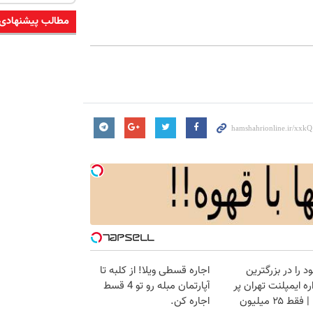
مطالب پیشنهادی
د را در بزرگترین
اجاره‌ قسطی ویلا! از کلبه تا
ه ایمپلنت تهران پر
آپارتمان مبله رو تو 4 قسط
قط ۲۵ میلیون
اجاره کن.