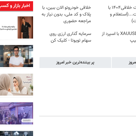
اخبار بازار و کسب
دریافت خلافی۱۴۰۴ با
خلافی خودروتو الان ببین، با
...(استعلام و
پلاک و کد ملی، بدون نیاز به
ت)
مراجعه حضوری
ترید XAUUSD با اسپرد از
سرمایه گذاری ارزی روی
یپ
سهام تویوتا - کلیک کن
مروز
پر بیننده‌ترین خبر امروز