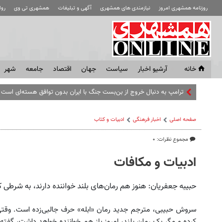
روزنامه همشهری امروز
نیازمندی های همشهری
آگهی و تبلیغات
همشهری تی وی
رو
خانه
آرشیو اخبار
سياست
جهان
اقتصاد
جامعه
شهر
صفحه اصلی
اخبار فرهنگی
ادبیات و کتاب
مجموع نظرات: ۰
ادبیات و مکافات
حبیبه جعفریان: هنوز هم رمان‌های بلند خواننده دارند، به شرطی 
سروش حبیبى، مترجم جدید رمان «ابله» حرف جالبی‌زده است. وقتی از 
کرده و مگر یک رمان بلند، امروز باز هم خواننده خواهد داشت، گفته 