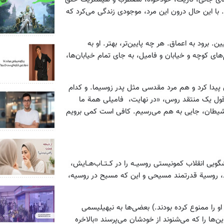
با این حال درون این مرد، موجودی زندگی می‌کرد که
. برود به اعماق. هر چه پایین‌تر، بهتر. او به
ی کوچه و خیابان و فامیل، به جای تمام خیابان‌ها،
پیدا کرد و هم مرد مقدسی مثل پدر زوسیما. و کدام
 قول یک منتقد روس، «در نهایت، فامیلی همة ما
و شیطان، جایی به هم می‌رسیم. کافی است کمی برویم
یی انقلاب کمونیستی روسیــه را در کــتــاب‌هــایش،
ر بود، روسیة قدرتمند مسیحی و این‌ که مسیح در روسیه،
 را ممنوع کرده بودند.) بعضی‌ها به نیهیلیسمی
ها را که می‌شنوند از خودشان می‌پرسند «بالاخره