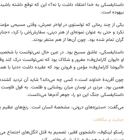
داستایفسکی به خدا اعتقاد داشت یا نه؟» این که توقع داشته باشید 
بیهوده است.
یکی از چند رمانی که تولستوی در اواخر عمرش، وقتی مسیحی مؤمنی
نکرد و حتی به عنوان نمونه‌ای از هنر دینی، سفارش‌اش را کرد، «جنای
گران تمام شده بود. چون آن‌ها از هم متنفر بودند.
داستایفسکی، عاشق مسیح بود. در عین حال نمی‌توانست با شخصیت‌ه
او «ایوان کارامازوف» مغرور و شکاک بود که نمی‌توانست درک کند و
«آلیوشا کارامازوف» مؤمن و فروتن بود که عقیده داشت «دنیا با هم
چون آفریدة خداوند است.» کسی چه می‌داند؟ شاید آن تردید کشند
همین بود. مردی در نوسان میان روشنایی و ظلمت. به قول فاوست 
داستایفسکی جنگ این دو را، جوهر آدم‌ها می‌دانست.
می‌گفت: «ستیزه‌های درونی، مشخصة انسان است. رنج‌های عظیم به ب
جنایت و مکافات
راسکو لینکوف، دانشجوی فقیر، تصمیم به قتل انگل‌های اجتماع می‌گی
دست بیاورد و هم بقیه را از شر او خلاص کند.