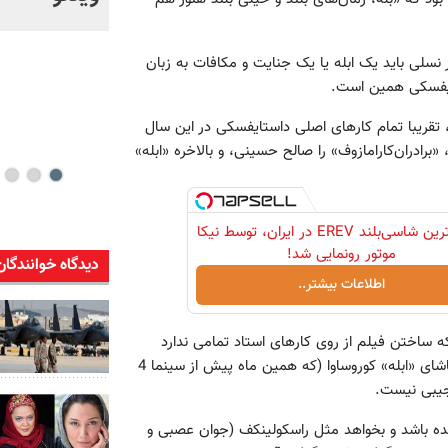
خود + ویدئو
ر نسلی باید یک ابله یا یک جنایت و مکافات به زبان
ایفسکی همین است.
 تقریبا تمام کارهای اصلی داستایفسکی در این سال
برادران‌کارامازوف» را صالح حسینی، و بالاخره «ابله»
لوکس‌ترین شاسی‌بلند EREV در ایران، توسط نیکا
موتور رونمایی شد!
دیدگاه خوانندگان
اطلاعات بیشتر..
ه ساختن فیلم از روی کارهای استاد تمامی ندارد
(126 فیلم تا به حال، به شمارش سایت IMDb) و تعریف از لذت تماشای «ابله» کوروساوا (که همین ماه پیش از سینما 4
جیبی نیست.
ده باشد و بخواهد مثل راسکولینکف (جوان عصبی و