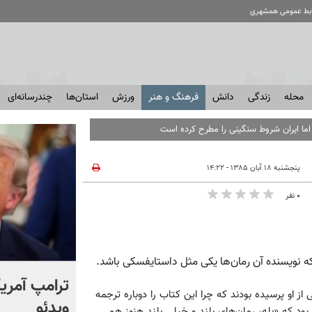
ابط عمومی همشهری
محله
زندگی
دانش
فرهنگ و هنر
ورزش
استان‌ها
چندرسانه‌ای
پنجشنبه ۱۸ آبان ۱۳۸۵ - ۱۴:۲۲
۰ نفر
که نویسنده آن رمان‌ها یکی مثل داستایفسکی باشد.
انتشار برای اولین بار؛ واکنش
ترامپ آمریکا
او پرسیده بودند که چرا این کتاب را دوباره ترجمه
شهید لاریجانی به رد صلاحیت
ویدئو
بود که «بله، رمان‌های بلند و خیلی بلند هنوز هم