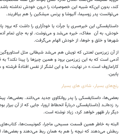
کند، بدون این‌که شبیه این خصوصیات را درون خودش نداشته باشد. 
می‌توانست پدر زوسیما، آلیوشا و پرنس میشکین را هم بیافریند.
داستایفسکی این خیره‌سری یا جرأت یا خودآزاری را داشت که برود پایین
خودش، به آن مغاک، خیره می‌شد و می‌نوشت. او به جای تمام آدم‌ها
شهرها و خلق و خوها، از خودش الهام می‌گرفت.
از آن زیرزمین لعنتی که تویش هم می‌شد شیطانی مثل استاوروگین 
آدمی است که به این زیرزمین برود و همین چیزها را پیدا نکند؟ به
کارامازوف است.» در نهایت، ما و این لشگر از نفس افتادۀ فرشته 
پایین.
رنج‌های بسیار، شادی های بسیار
بعضی‌ها، داستایفسکی را پدر روانکاوی جدید می‌دانند. بعضی‌ها، پیشگو
رد زده‌انـــد (داستایفسکی دربارۀ انحطاط اروپا، جایی که از آن بیزا
دیگر بار ظهور خواهد کرد، زیاد نوشته است.
البته به خاطر همین قسمت مسیحی ماجرا، کمونیست‌ها، کتاب‌های او
ربطش می‌دهند که نیچه را هم به همان ربط می‌دهند و بعضی‌ها، این‌