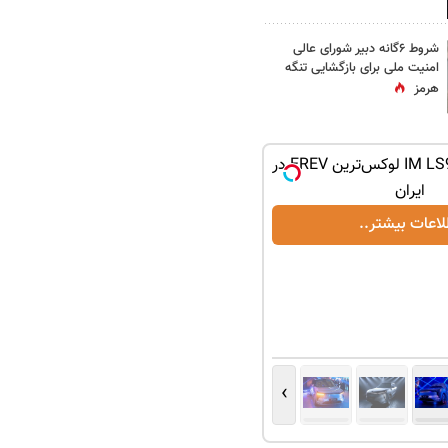
شروط ۶گانه دبیر شورای عالی
امنیت ملی برای بازگشایی تنگه
هرمز
رونمایی رسمی IM LS9 لوکس‌ترین EREV در
ایران
لاعات بیشتر..
›