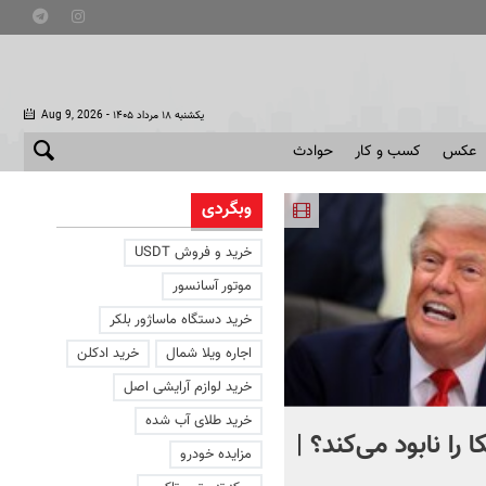
- یکشنبه ۱۸ مرداد ۱۴۰۵
Aug 9, 2026
عکس
کسب و کار
حوادث
وبگردی
خرید و فروش USDT
موتور آسانسور
خرید دستگاه ماساژور بلکر
اجاره ویلا شمال
خرید ادکلن
خرید لوازم آرایشی اصل
خرید طلای آب شده
 را نابود می‌کند؟ |
تصویری دردناک از دلفینی ک
مزایده خودرو
یک هفته کنار جسد بچه‌اش