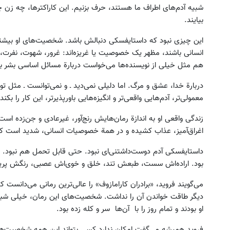
شبیه آدم‌های اطراف ما هستند، حرف بزنیم. این کاراکترها، چه زن چ
بیایند.
این چیزی نبود که داستایفسکی دنبالش باشد. شخصیت‌های او بیشتر
انسانی باشند، مظهر یک خصوصیت یا غریزه‌اند: غرور، شهوت، نفر
هم مثل خیلی از نویسنده‌ها می‌خواست دربارة مسائل اساسی بشر ب
دربارة خدا، عشق و مرگ. اما دلیلی نمی‌دید ـ و نمی‌توانست ـ مثل تو
معمولی‌تر، آدم‌هایی واقعی‌تر و انگیزه‌هایی باورپذیرتر، این کار را بک
زندگی واقعی او به اندازة رمان‌هایش رنج‌آور، غیرعادی و جن‌زده ا
اغراق‌آمیز، عذاب کشیده و در همة خصوصیات انسانی، شدید است که
داستایفسکی آدم دوست‌داشتنی‌ای نبود. حتی قابل تحمل هم نبود. م
بود. اراده‌اش سست، طبعش تند، خلق و خوی‌اش عصبی، رنگش پری
می‌گویند فروید، «برادران کارامازوف» را عالی‌ترین رمانی می‌دانست 
دیگر طاقت خواندن آن را نداشت. شخصیت‌های این رمان، خیلی شبیه
او بودند و تمام روز را با آن‌ها سر و کله زده بود.
فروید همیشه می‌گفت امکان ندارد کسی بتواند این همه شخصیت‌ه