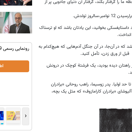
 ما را گرفتار بکند، گرفتار آن دنیای جادویی پر از
روز تولدش.
استایفسکی بخوانید، این یادتان باشد که او ترسناک
انداخت.
اشد که در آ‌ن‌جا، در آن جنگل آدم‌هایی که هیچ‌کدام به
 شاسی بلند
لوکس‌ترین شاسی‌بلند EREV در ایران، توسط
قبل از ورق زدن، تأمل کنید.
نیکا موتور رونمایی شد!
اهتان دیده بودید، یک فرشتة کوچک در درونش
اطلاعات بیشتر..
اط
.
تا حد اولیا. پدر زوسیما، راهب روحانی «برادران
یوشای «برادران کارامازوف» که مثل یک بچه،
‹