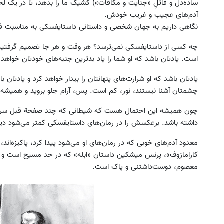
ساده‌دل و قاتلِ «جنایت و مکافات») کشیک ما را بدهد، تا در یک لحظه
آدم‌های عجیب و غریب خودش.
نگاهی داریم به جهان شخصی و داستانی داستایفسکی به مناسبت فرارسیدن 12 نوامبر،سال
چه کسی از داستایفسکی نمی‌ترسد؟ هر وقت و هر جا تصمیم گرفتید د
است. یادتان باشد که او شما را یاد بدترین جنبه‌های خودتان خواهد 
یادتان باشد که او شرارت‌های پنهانتان را بیدار خواهد کرد و یادتان ب
 داری دستاوردهای ادبی یا علمی خود
بزرگترین، لوکس‌ترین و قوی‌ترین
چشمتان آشنا نیستند، نور، کم است. پس، آرام جلو بروید و همیشه 
را فوری به کتاب تبدیل کنی؟
EREV در در ایران رونمایی شد
چون همیشه این احتمال هست که شیطانی که چند صفحة قبل سر ر
کلیک کنید
اطلاعات بیشتر..
داشته باشد. برعکسش را در رمان‌های داستایفسکی کمتر می‌شود دید
معدود آدم‌های خوبی که در رمان‌های او می‌شود پیدا کرد، پاکیزه‌اند، 
کارامازوف»، پرنس میشکین داستان «ابله» که در حد مسیح است و آل
معصوم، دوست‌داشتنی و پاک است.