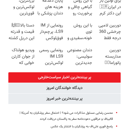
برای اولین بار
با این روش
پایان دغدغه
بزرگترین،
در ایران🇮🇷
گیاهی چاقی و
هزینه های
لوکس‌ترین و
این دکتر کرم
پرخوریت رو
دندان پزشکی با
قوی‌ترین
ترمیم کننده 23
شکست بده
پک سفید
شاسی بلند
دوربین لامپی
با این روش
رونمایی از IM
دستا بالا🙌🏻
روزه ساخت!
کننده خانگی
EREV در در
چرخشی 360
توی
LS9، پرچم‌دار
قیمت و قدرته
ایران رونمایی
درجه فقط
خونه،سفیدی و
فوق‌لوکس
این دریل کشته
شد
امروز حراج شد
زیبایی دندوناتو
EREV وارد بازار
میده🔥
دوربین
دندان مصنوعی
رونمایی رسمی
ویدیو هولناک
🔥 پرداخت
برگردون
ایران شد
مداربسته
سوئیسی:
IM LS9
از جوان کارتن
درب منزل
(40%off)
پانوراما👈🏻
جدیدترین
لوکس‌ترین
خوابی که
قابلیت چرخش
فناوری اروپا،
EREV در ایران
میلیاردر شد.
360°و سازگار با
سبک و مقاوم |
آموزش رایگان
پر بیننده‌ترین اخبار سیاست‌خارجی
اندروید و ios
پرداخت قسطی
دیدگاه خوانندگان امروز
پر بیننده‌ترین خبر امروز
محسن رضایی مسئول مذاکرات می شود؟ | احتمال سفر پزشکیان به آمریکا |
قالیباف و عراقچی دعوت‌نامه‌ سفر به پاکستان دریافت کردند
پاسخ فوری علی‌اف به پزشکیان با انتشار یک عکس