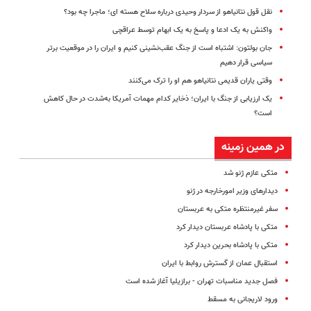
نقل قول نتانیاهو از سردار وحیدی درباره سلاح هسته ای؛ ماجرا چه بود؟
واکنش به یک ادعا و پاسخ به یک ابهام توسط عراقچی
جان بولتون: اشتباه است از جنگ عقب‌نشینی کنیم و ایران را در موقعیت برتر
سیاسی قرار دهیم
وقتی یاران قدیمی نتانیاهو هم او را ترک می‌کنند
یک ارزیابی از جنگ با ایران؛ ذخایر کدام مهمات آمریکا به‌شدت در حال کاهش
است؟
در همین زمینه
متکی عازم ژنو شد
دیدارهای وزیر امورخارجه در ژنو
سفر غیرمنتظره متکی به عربستان
متکی با پادشاه عربستان دیدار کرد
متکی با پادشاه بحرین دیدار کرد
استقبال عمان از گسترش روابط با ایران
فصل جدید مناسبات تهران - برازیلیا آغاز شده است
ورود لاریجانی به مسقط