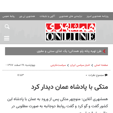
روزنامه همشهری امروز
نیازمندی های همشهری
آگهی و تبلیغات
همشهری تی وی
روابط عمومی ه
طرز تهیه پتله پلو همدانی؛ یک غذای سنتی و مقوی با برنج و
صفحه اصلی
اخبار سیاسی ایران
سیاست‌خارجی
چهارشنبه ۲۸ اسفند ۱۳۸۷ -
مجموع نظرات: ۰
۱۶:۵۳
متکی با پادشاه عمان دیدار کرد
همشهری آنلاین: منوچهر متکی پس از ورود به عمان با پادشاه این
کشور گفت و گو کرد و گفت روابط دوجانبه به صورت مطلوبی در