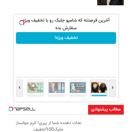
ک جهت
آخرین فرصتته که شامپو جلبک رو با تخفیف ویژه
سفارش بده
تخفیف ویژه!
›
‹
مطالب پیشنهادی
نجات دهنده شما از پیری! کرم جوانساز
جلبک50%تخفیف