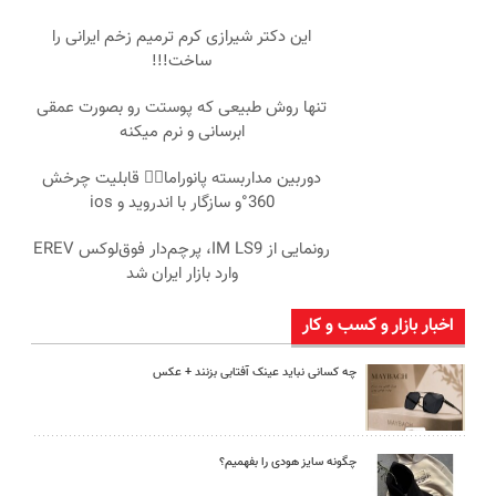
این دکتر شیرازی کرم ترمیم زخم ایرانی را
ساخت!!!
تنها روش طبیعی که پوستت رو بصورت عمقی
ابرسانی و نرم میکنه
دوربین مداربسته پانوراما👈🏻 قابلیت چرخش
360°و سازگار با اندروید و ios
رونمایی از IM LS9، پرچم‌دار فوق‌لوکس EREV
وارد بازار ایران شد
اخبار بازار و کسب و کار
چه کسانی نباید عینک آفتابی بزنند + عکس
چگونه سایز هودی را بفهمیم؟