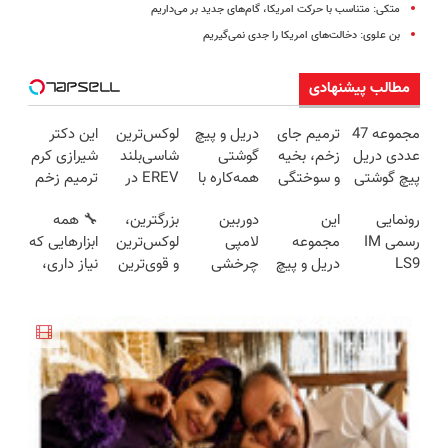
متکی: متناسب با حرکت امریکا، گام‌های جدید بر می‌داریم
بن علوی: دخالت‌های امریکا را جدی نمی‌گیریم
مطالب پیشنهادی
مجموعه 47
ترمیم جای
دریل و پیچ
لوکس‌ترین
این دکتر
عددی دریل
زخم، بخیه
گوشتی
شاسی‌بلند
شیرازی کرم
پیچ گوشتی
و سوختگی
همه‌کاره با
EREV در
ترمیم زخم
شارژی
فقط در 3
گیربکس
ایران، توسط
ایرانی را
رونمایی
این
دوربین
بزرگترین،
🔧 همه
(تخفیف به
هفته!!😍
هوشمند ⚙️
نیکا موتور
ساخت!!!
رسمی IM
مجموعه
لامپی
لوکس‌ترین
ابزارهایی که
مدت
(نصف
رونمایی
LS9
دریل و پیچ
چرخشی
و قوی‌ترین
نیاز داری،
محدود)
قیمت بازار
شد!
لوکس‌ترین
گوشتی رو با
360 درجه
شاسی بلند
توی یه کیف
🔥)
EREV در
گارانتی و
فقط امروز
EREV در
جمع شده!
ایران
نصف قیمت
حراج شد🔥
در ایران
تخفیف به
بخر!😉
پرداخت
رونمایی شد
مدت
درب منزل
محدود