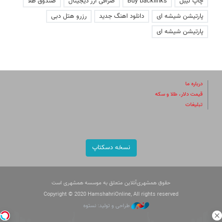
چاپ لیبل
Buy backlinks
صرافی ارز دیجیتال
صندوق طلا
پارتیشن شیشه ای
دانلود اهنگ جدید
رزرو هتل دبی
پارتیشن شیشه ای
درباره ما
قیمت دلار، طلا و سکه
تبلیغات
نسخه دسکتاپ
حقوق همشهری‌آنلاین متعلق به موسسه همشهری است
Copyright © 2020 HamshahriOnline, All rights reserved
طراحی و تولید: نستوه