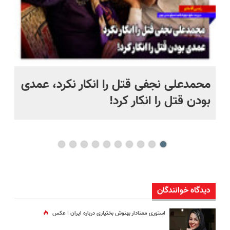
 به خاک
محمدعلی نجفی قتل را انکار نکرد، عمدی
عل
بودن قتل را انکار کرد!
آز
دیدگاه خوانندگان
استوری معنادار بهنوش بختیاری درباره ایران | عکس