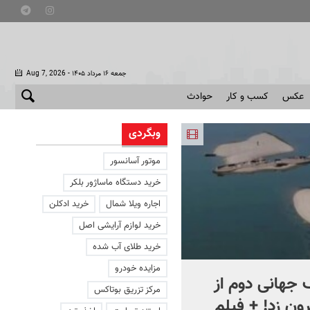
- جمعه ۱۶ مرداد ۱۴۰۵
Aug 7, 2026
عکس
کسب و کار
حوادث
وبگردی
موتور آسانسور
خرید دستگاه ماساژور بلکر
اجاره ویلا شمال
خرید ادکلن
خرید لوازم آرایشی اصل
خرید طلای آب شده
مزایده خودرو
جهانی دوم از
افشای اطلاعات برای ترور
مرکز تزریق بوتاکس
ون زد! + فیلم
بارون ترامپ | ماجرای قرار