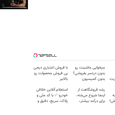
میخوایی ماشینت رو
با فروش اعتباری دیجی
بدون دردسر بفروشی؟
پی فروش محصولت رو
زیت
بدون کمیسیون
بالاببر
رشد فروشگاهت از
استعلام آنلاین خلافی
ه
اینجا شروع می‌شه،
خودرو ✅ با کد ملی و
وش!
برای درآمد بیشتر،
پلاک، سریع، دقیق و
آماده‌ای؟
بدون معطلی