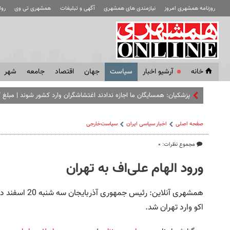
روزنامه همشهری امروز
نیازمندی های همشهری
آگهی و تبلیغات
همشهری تی وی
رو
خانه
آرشیو اخبار
سياست
جهان
اقتصاد
جامعه
شهر
پزشکیان: همسایگان ما اجازه ندادند اغتشاشگران وارد کشور شوند | مبلغ ک
صفحه اصلی
اخبار سیاسی ایران
سیاست‌خارجی
مجموع نظرات: ۰
ورود الهام علی‌اف به تهران
همشهری آنلاین: 
اکو وارد تهران شد.