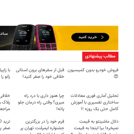
مطالب پیشنهادی
فروش خودرو بدون کمیسیون
قبل از سفرهای برون استانی
با زاپ
😍
خلافی خود را صفر کنید!
زانو را
تحلیل آماری فوری معادلات
چرا هنوز داری با درد راه
خلافی 
ساختاری تفسیری با آموزش
میری؟ وقتی راه درمان جلو
پلاک و
کامل حتی یک روزه !!
پاته!
مراجع
دلال ماشینتو به قیمت
فرم خود را در بزرگترین
نمیخره! بیا اینجا به قیمت
جشنواره ایمپلنت تهران پر
صفر پ