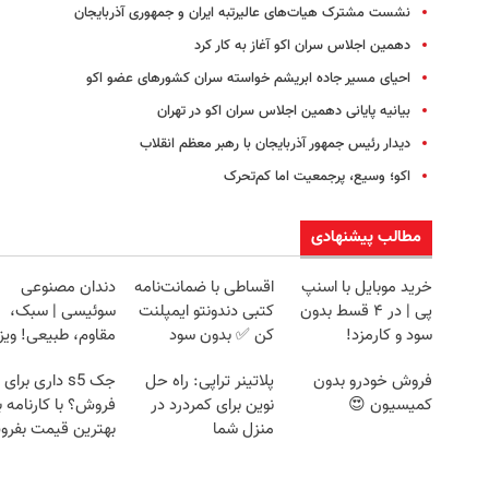
نشست مشترک هیات‌های عالیرتبه ایران و جمهوری آذربایجان
دهمین اجلاس سران اکو آغاز به کار کرد
احیای مسیر جاده ابریشم خواسته سران کشورهای عضو اکو
بیانیه پایانی دهمین اجلاس سران اکو در تهران
دیدار رئیس جمهور آذربایجان با رهبر معظم انقلاب
اکو؛ وسیع، پرجمعیت اما کم‌تحرک
مطالب پیشنهادی
خرید موبایل با اسنپ
اقساطی با ضمانت‌نامه
دندان مصنوعی
پی | در ۴ قسط بدون
کتبی دندونتو ایمپلنت
سوئیسی | سبک،
سود و کارمزد!
کن ✅ بدون سود
مقاوم، طبیعی! وی
رایگان+پرداخت
فروش خودرو بدون
پلاتینر تراپی: راه حل
جک s5 داری برای
اقساطی😍
کمیسیون 😍
نوین برای کمردرد در
فروش؟ با کارنامه ب
منزل شما
بهترین قیمت بفر