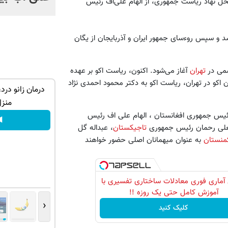
ل نهاد ریاست جمهوری، از الهام علی‌اف رئیس
شد و سپس روءسای جمهور ایران و آذربایجان از یگان
تهران
آغاز می‌شود. اکنون، ریاست اکو بر عهده
اکو در تهران، ریاست اکو به دکتر محمود احمدی نژاد
همیشه خوب
ارزان شد !!! خرید اکانت کلاد با تخفیف ویژه
درمان زانو در
ه)
منزل
دریافت تخفیف
ئیس جمهوری افغانستان ، الهام علی اف رئیس
◀
علی رحمان رئیس جمهوری
تاجیکستان
، عبداله گل
منستان
به عنوان میهمانان اصلی حضور خواهند
آماری فوری معادلات ساختاری تفسیری با
آموزش کامل حتی یک روزه !!
‹
کلیک کنید