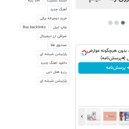
استند تسلیت
اخذ رتبه
عاشقانه با یک زن
آهنگ جدید
خرید دوچرخه برقی
چاپ لیبل
Buy backlinks
صرافی ارز دیجیتال
صندوق طلا
د، بدون هیچگونه عوارض در
پارتیشن شیشه ای
 (◂پرسش‌نامه)
دانلود اهنگ جدید
 پرسش‌نامه
رزرو هتل دبی
پارتیشن شیشه ای
›