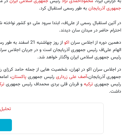
به گزارش ایرنا،
محموداحمدی نژاد
رئیس
جمهوری اسلامی ایران
در مح
جمهوری آذربایجان
به طور رسمی استقبال کرد.
در آئین استقبال رسمی از علی‌اف، ابتدا سرود ملی دو کشور نواخته 
احترام حاضر در میدان سان دیدند.
دهمین دوره از اجلاس سران
اکو
از روز چهاشنبه 21 اسفند به طور رسمی در
الهام علی‌اف رئیس جمهوری آذربایجان است و در جریان اجلاس سران 
اکانت AI رو ارزان تر بگیر !! دریافت
زانو دردت رو بدون قرص برای 
رئیس جمهوری اسلامی ایران واگذار خواهد شد.
کدتخفیف
کن! (قدم اول، پرسش‌نام
در اجلاس سران اکو در تهران، شخصیت هایی از جمله حامد کرزای ر
دریافت تخفیف
◀ پرسش‌نامه
جمهوری آذربایجان،
آصف علی زرداری
رئیس جمهوری
پاکستان
، امام
رئیس جمهوری
ترکیه
و قربان قلی بردی محمداف رئیس جمهوری
ترک
داشت.
تحلیل 