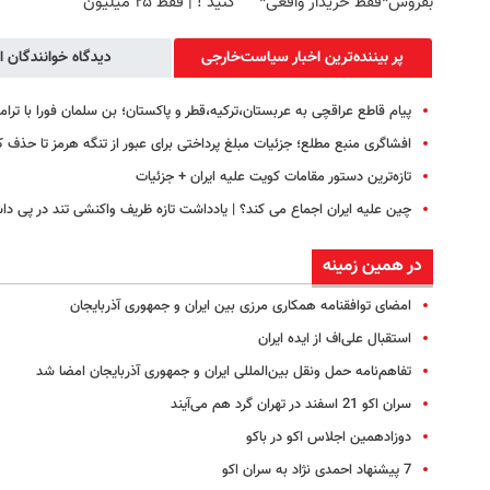
بفروش*فقط خریدار واقعی*
کنید ! | فقط ۲۵ میلیون
پر بیننده‌ترین اخبار سیاست‌خارجی
دیدگاه خوانندگان ا
پیام قاطع عراقچی به عربستان،‌ترکیه،‌قطر و پاکستان؛ بن سلمان فورا با ت
افشاگری منبع مطلع؛ جزئیات مبلغ پرداختی برای عبور از تنگه هرمز تا حذف
تازه‌ترین دستور مقامات کویت علیه ایران + جزئیات
چین علیه ایران اجماع می کند؟ | یادداشت تازه ظریف واکنشی تند در پی د
در همین زمینه
امضای توافقنامه همکاری مرزی بین ایران و جمهوری آذربایجان
استقبال علی‌اف از ایده ایران
تفاهم‌نامه حمل ونقل بین‌المللی ایران و جمهوری آذربایجان امضا شد
سران اکو 21 اسفند در تهران گرد هم می‌آیند
دوزادهمین اجلاس اکو در باکو
7 پیشنهاد احمدی نژاد به سران اکو