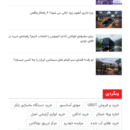
چرا باتری آیفون زود خالی می شود؟ ۹ راهکار واقعی
برای سفرهای طولانی کدام اتوبوس را انتخاب کنیم؟ راهنمای خرید در
فلای تودی
لو رفت! فضای سبز فیلم های سینمایی ایران را چه کسی میسازد؟
وبگردی
خرید و فروش USDT
موتور آسانسور
خرید دستگاه ماساژور بلکر
اجاره ویلا شمال
خرید ادکلن
خرید لوازم آرایشی اصل
خرید طلای آب شده
مزایده خودرو
مرکز تزریق بوتاکس