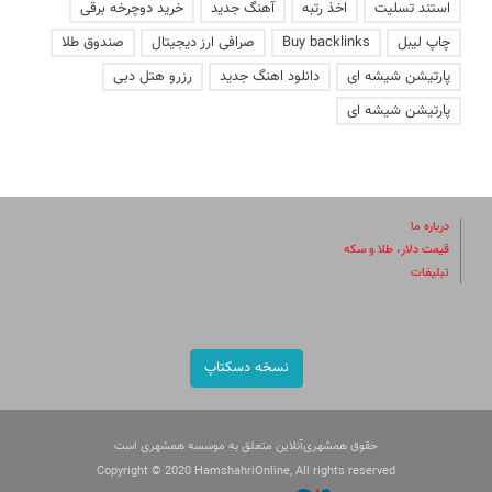
استند تسلیت
اخذ رتبه
آهنگ جدید
خرید دوچرخه برقی
چاپ لیبل
Buy backlinks
صرافی ارز دیجیتال
صندوق طلا
پارتیشن شیشه ای
دانلود اهنگ جدید
رزرو هتل دبی
پارتیشن شیشه ای
درباره ما
قیمت دلار، طلا و سکه
تبلیغات
نسخه دسکتاپ
حقوق همشهری‌آنلاین متعلق به موسسه همشهری است
Copyright © 2020 HamshahriOnline, All rights reserved