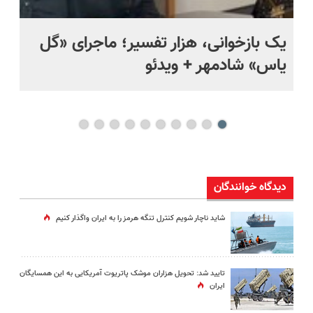
یک بازخوانی، هزار تفسیر؛ ماجرای «گل
ما
یاس» شادمهر + ویدئو
چی
دیدگاه خوانندگان
شاید ناچار شویم کنترل تنگه هرمز را به ایران واگذار کنیم
تایید شد: تحویل هزاران موشک پاتریوت آمریکایی به این همسایگان
ایران