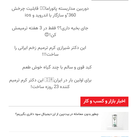
دوربین مداربسته پانوراما👈🏻 قابلیت چرخش
360°و سازگار با اندروید و ios
جای بخیه داری؟؟ فقط در 3 هفته ترمیمش
کن!😍
این دکتر شیرازی کرم ترمیم زخم ایرانی را
ساخت!!!
کبد قوی و سالم با چند گیاه خوش طعم
برای اولین بار در ایران🇮🇷 این دکتر کرم ترمیم
کننده 23 روزه ساخت!
اخبار بازار و کسب و کار
چطور بدون معامله در بیت‌پین از ارز دیجیتال سود دلاری بگیریم؟