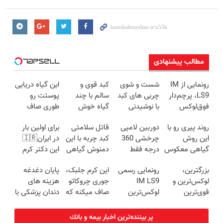
مطالب پیشنهادی
رونمایی از IM
شست و شوی
کبد قوی و
این گیاه دریایی
LS9، پرچم‌دار
چربی های کبد
سالم با چند
پوستت رو
فوق‌لوکس
با نوشیدنی
گیاه خوش
طوری صاف
EREV وارد بازار
گیاهی(55%تخفیف)
طعم
میکنه انگار
روند پیری رو با
دوربین لامپی
قاتل سلامتی
برای اولین بار
ایران شد
20سال جوون
این روش
چرخشی 360
کبد چربه با این
در ایران🇮🇷
شدی🔥
گیاهی معکوس
درجه فقط
دمنوش گیاهی
این دکتر کرم
کن
امروز حراج شد
کبدتو بیمه کن
ترمیم کننده 23
بزرگترین،
رونمایی رسمی
این کرم جلبک،
پایان دغدغه
🔥 پرداخت
روزه ساخت!
لوکس‌ترین و
IM LS9
جوری چروکاتو
هزینه های
درب منزل
قوی‌ترین
لوکس‌ترین
صاف میکنه که
دندان پزشکی با
شاسی بلند
EREV در ایران
انگار بوتاکس
پک سفید
EREV در در
کردی!(تخفیف
کننده خانگی
پر بیننده‌ترین اخبار بيمه و بانك