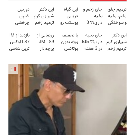
ترمیم جای
جای زخم و
این گیاه
این دکتر
دوربین
زخم، بخیه
بخیه
دریایی
شیرازی کرم
لامپی
و سوختگی
داری؟؟ 3
پوستت رو
ترمیم زخم
چرخشی
فقط در 3
هفته‌ای
طوری صاف
ایرانی را
360 درجه
این دکتر
جای بخیه
با تخفیف
رونمایی از
بازدید از IM
هفته!!😍
محوش کن!
میکنه
ساخت!!!
فقط امروز
شیرازی کرم
داری؟؟ فقط
ویژه بدون
IM LS9،
LS7 لوکس
انگار20سال
حراج شد🔥
ترمیم زخم
در 3 هفته
بوتاکس
پرچم‌دار
ترین شاسی
جوون شدی
پرداخت
ایرانی را
ترمیمش
۱۰،۱۲ سال
فوق‌لوکس
بلند برقی
🔥لینک
درب منزل
ساخت!!!
کن!😍
جوون شو
EREV وارد
ایران در
خرید
بازار ایران
باشگاه
شد
انقلاب