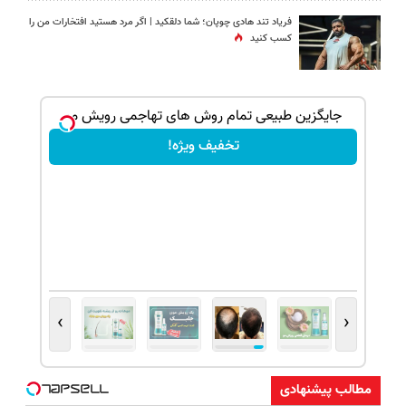
فریاد تند هادی چوپان؛‌ شما دلقکید | اگر مرد هستید افتخارات من را
کسب کنید
بک!
جایگزین طبیعی تمام روش های تهاجمی رویش مو
تخفیف ویژه!
›
‹
مطالب پیشنهادی