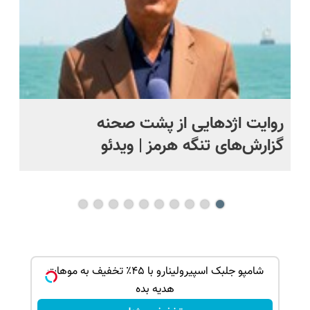
روایت اژدهایی از پشت صحنه
ما
گزارش‌های تنگه هرمز | ویدئو
چه
بک!
شامپو جلبک اسپیرولینارو با ۴۵٪ تخفیف به موهات
هدیه بده