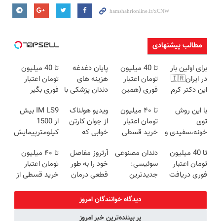
مطالب پیشنهادی
برای اولین بار
تا 40 میلیون
پایان دغدغه
تا 40 میلیون
در ایران🇮🇷
تومان اعتبار
هزینه های
تومان اعتبار
این دکتر کرم
فوری (همین
دندان پزشکی با
فوری بگیر
ترمیم کننده 23
الان دریافت
پک سفید
با این روش
تا ۴۰ میلیون
ویدیو هولناک
IM LS9 بیش
روزه ساخت!
کن)
کننده خانگی
توی
تومان اعتبار
از جوان کارتن
از 1500
خونه،سفیدی و
خرید قسطی
خوابی که
کیلومترپیمایش
زیبایی دندوناتو
دریافت کن
میلیاردر شد.
با یکبار شارژ
تا 40 میلیون
دندان مصنوعی
آرتروز مفاصل
تا ۴۰ میلیون
برگردون
آموزش رایگان
تومان اعتبار
سوئیسی:
خود را به طور
تومان اعتبار
(40%off)
فوری دریافت
جدیدترین
قطعی درمان
خرید قسطی از
کن
فناوری اروپا،
کنید!
دیجی پی
سبک و مقاوم |
◗پرسش‌نامه◖
دیدگاه خوانندگان امروز
پرداخت قسطی
پر بیننده‌ترین خبر امروز