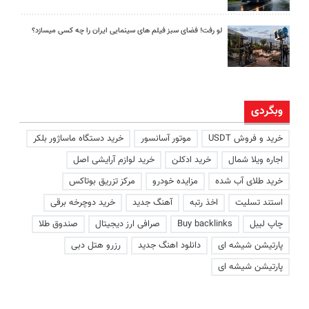
لو رفت! فضای سبز فیلم های سینمایی ایران را چه کسی میسازد؟
وبگردی
خرید و فروش USDT
موتور آسانسور
خرید دستگاه ماساژور بلکر
اجاره ویلا شمال
خرید ادکلن
خرید لوازم آرایشی اصل
خرید طلای آب شده
مزایده خودرو
مرکز تزریق بوتاکس
استند تسلیت
اخذ رتبه
آهنگ جدید
خرید دوچرخه برقی
چاپ لیبل
Buy backlinks
صرافی ارز دیجیتال
صندوق طلا
پارتیشن شیشه ای
دانلود اهنگ جدید
رزرو هتل دبی
پارتیشن شیشه ای