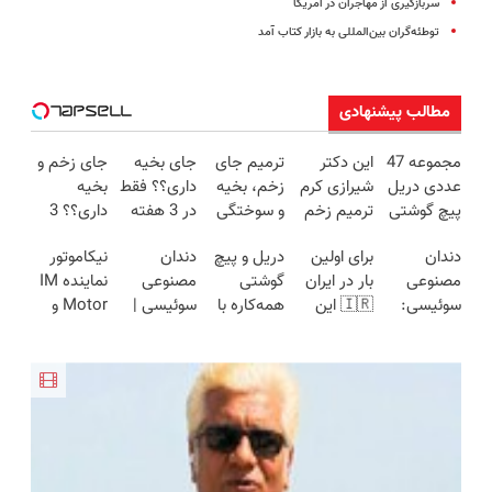
سربازگیری از مهاجران در آمریکا
توطئه‌گران بین‌المللی به بازار کتاب آمد
مطالب پیشنهادی
مجموعه 47
این دکتر
ترمیم جای
جای بخیه
جای زخم و
عددی دریل
شیرازی کرم
زخم، بخیه
داری؟؟ فقط
بخیه
پیچ گوشتی
ترمیم زخم
و سوختگی
در 3 هفته
داری؟؟ 3
شارژی
ایرانی را
فقط در 3
ترمیمش
هفته‌ای
دندان
برای اولین
دریل و پیچ
دندان
نیکاموتور
(تخفیف به
ساخت!!!
هفته!!😍
کن!😍
محوش کن!
مصنوعی
بار در ایران
گوشتی
مصنوعی
نماینده IM
مدت
سوئیسی:
🇮🇷 این
همه‌کاره با
سوئیسی |
Motor و
محدود)
جدیدترین
دکتر کرم
گیربکس
سبک،
Lynk&Co
فناوری
ترمیم کننده
هوشمند ⚙️
مقاوم،
در ایران
اروپا، سبک
23 روزه
(نصف
طبیعی!
و مقاوم |
ساخت!
قیمت بازار
ویزیت
پرداخت
🔥)
رایگان+پرداخت
قسطی
اقساطی😍