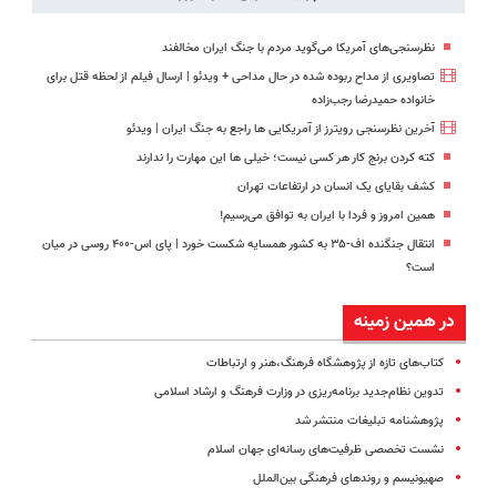
نظرسنجی‌های آمریکا می‌گوید مردم با جنگ ایران مخالفند
تصاویری از مداح ربوده شده در حال مداحی + ویدئو | ارسال فیلم از لحظه قتل برای
خانواده‌ حمیدرضا رجب‌زاده
آخرین نظرسنجی‌ رویترز از آمریکایی ها راجع‌ به جنگ ایران | ویدئو
کته کردن برنج کار هر کسی نیست؛ خیلی ها این مهارت را ندارند
کشف بقایای یک انسان در ارتفاعات تهران
همین امروز و فردا با ایران به توافق می‌رسیم!
انتقال جنگنده اف-۳۵ به کشور همسایه شکست خورد | پای اس‑۴۰۰ روسی در میان
است؟
در همین زمینه
کتاب‌های تازه از پژوهشگاه فرهنگ،هنر و ارتباطات
تدوین نظام‌جدید برنامه‌ریزی در وزارت فرهنگ و ارشاد اسلامی
پژوهشنامه تبلیغات منتشر شد
نشست تخصصی ظرفیت‌های رسانه‌ای جهان اسلام
صهیونیسم و روندهای فرهنگی بین‌الملل