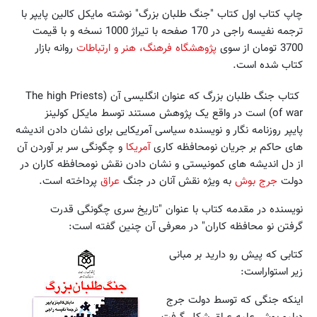
چاپ کتاب اول کتاب "جنگ طلبان بزرگ" نوشته مایکل کالین پایپر با
ترجمه نفیسه راجی در 170 صفحه با تیراژ 1000 نسخه و با قیمت
3700 تومان از سوی
پژوهشگاه فرهنگ، هنر و ارتباطات
روانه بازار
کتاب شده است.
کتاب جنگ طلبان بزرگ که عنوان انگلیسی آن (The high Priests
of war) است در واقع یک پژوهش مستند توسط مایکل کولینز
پایپر روزنامه نگار و نویسنده سیاسی آمریکایی برای نشان دادن اندیشه
های حاکم بر جریان نومحافظه کاری
آمریکا
و چگونگی سر بر آوردن آن
از دل اندیشه های کمونیستی و نشان دادن نقش نومحافظه کاران در
دولت
جرج بوش
به ویژه نقش آنان در جنگ
عراق
پرداخته است.
نویسنده در مقدمه کتاب با عنوان "تاریخ سری چگونگی قدرت
گرفتن نو محافظه کاران" در معرفی آن چنین گفته است:
کتابی که پیش رو دارید بر مبانی
زیر استواراست:
اینکه جنگی که توسط دولت جرج