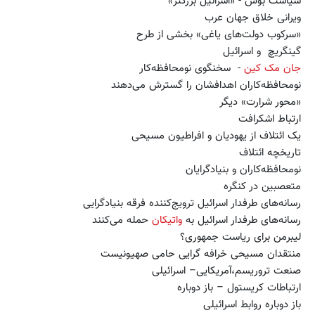
سیاست بوش - «اسرائیل بزرگتر»
ویرانی خلاق جهان عرب
«سرکوب دولت‌های یاغی» بخشی از طرح
گینگریچ و اسرائیل
جان مک کین
- سخنگوی نومحافظه‌کار
نومحافظه‌کاران اهدافشان را گسترش می‌دهند
«محور شرارت» دیگر
ارتباط اشکرافت
یک ائتلاف از یهودیان و افراطیون مسیحی
تاریخچه ائتلاف
نومحافظه‌کاران و بنیادگرایان
متعصبین در کنگره
رسانه‌های طرفدار اسرائیل ترویج‌کننده فرقه بنیادگرایی
رسانه‌های طرفدار اسرائیل به
واتیکان
حمله می‌کنند
لیبرمن برای ریاست جمهوری؟
منتقدان مسیحی خرافه گرایی حامی صهیونیست
صنعت تروریسم،آمریکایی– اسرائیلی
ارتباطات کریستول – باز دوباره
باز دوباره روابط اسرائیلی