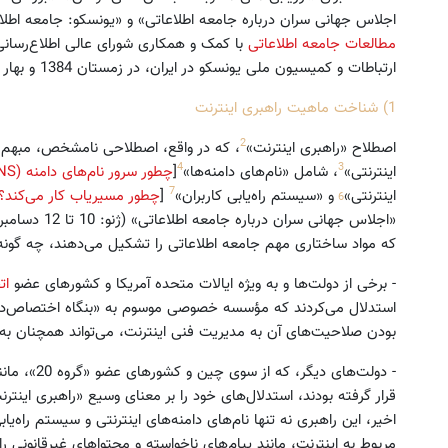
اجلاس جهانی سران درباره جامعه اطلاعاتی» و «یونسکو: جامعه اطل
مطالعات جامعه اطلاعاتی
با کمک و همکاری شورای عالی اطلاع‌رسان
ارتباطات و کمیسیون ملی یونسکو در ایران، در زمستان 1384 و بهار 1385 در تهران، ترتیب داده‌ شده‌اند.
1) شناخت ماهیت راهبری اینترنت
2
اصطلاح «راهبری اینترنت»
، که در واقع، اصطلاحی نامشخص، مبهم و
4
3
اینترنتی»
، شامل «نام‌های دامنه‌ها»
[
چطور سرور نام‌های دامنه (DNS) کار می‌کند؟
7
6
اینترنتی»
و «سیستم راه‌یابی کاربران»
[
چطور مسیر‌یاب کار می‌کند؟
که مواد ساختاری مهم جامعه اطلاعاتی را تشکیل می‌دهند، چه گونه ب
- برخی از دولت‌ها و به ویژه ایالات متحده آمریکا و کشورهای عضو
ات
استدلال می‌کردند که مؤسسه خصوصی موسوم به «بنگاه اختصاص‌دهی 
بودن صلاحیت‌های آن به مدیریت فنی اینترنت، می‌تواند همچنان به ع
- دولت‌های دیگر، که از سوی چین و کشورهای عضو «گروه 20»، مانند
قرار گرفته بودند، استدلال‌های خود را بر معنای وسیع «راهبری اینتر
اخیر، این راهبری نه تنها نام‌های دامنه‌های اینترنتی و سیستم راه‌یاب
مربوط به اینترنت، مانند پیام‌های ناخواسته و محتواهای غیرقانونی ر