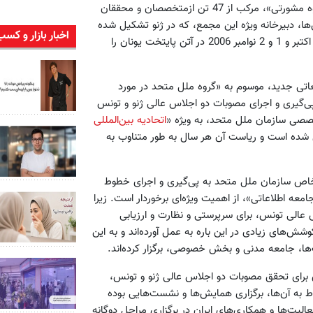
نشست و همکاری در تحقق هدف‌های اصلی مجمع مذکور، یک «گروه مشورتی»، مرکب از 47 تن ازمتخصصان و محققان
‌ها، دبیرخانه ویژه این مجمع، که در ژنو تشکیل شده
اخبار بازار و کسب
است، مقدمات برگزاری اولین نشست این مجمع در روزهای 30 و 31 اکتبر و 1 و 2 نوامبر 2006 در آتن پایتخت یونان را
اتی جدید، موسوم به «گروه ملل متحد در مورد
ی‌گیری و اجرای مصوبات دو اجلاس عالی ژنو و تونس
تخصصی سازمان ملل متحد، به ویژه «
اتحادیه بین‌المللی
 شده است و ریاست آن هر سال به طور متناوب به
 خاص سازمان ملل متحد به پی‌گیری و اجرای خطوط
ه اطلاعاتی»، از اهمیت ویژه‌ای برخوردار است. زیرا
الی تونس، برای سرپرستی و نظارت و ارزیابی
ش‌های زیادی در این باره به عمل آورده‌اند و به این
ا، جامعه مدنی و بخش خصوصی، برگزار کرده‌اند.
ی برای تحقق مصوبات دو اجلاس عالی ژنو و تونس،
به آن‌ها، برگزاری همایش‌ها و نشست‌هایی بوده
یت‌ها و همکاری‌های ایران در برگزاری مراحل دوگانه