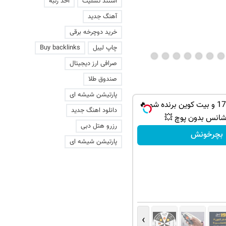
استند تسلیت
اخذ رتبه
ژاپن را غافلگیر کرد
آهنگ جدید
خرید دوچرخه برقی
چاپ لیبل
Buy backlinks
صرافی ارز دیجیتال
صندوق طلا
پارتیشن شیشه ای
از PS5 تا آیفون17 و بیت کوین برنده شو 🔥
دانلود اهنگ جدید
شانس بدون پوچ 💥
رزرو هتل دبی
بچرخونش
پارتیشن شیشه ای
›