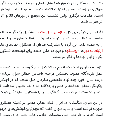
جهانی، در زمینه راهبری اینترنت انتخاب نمود. به موازات این کوشش
فراهم ساخت.
اقدام مهم دیگر دبیر کل
سازمان ملل متحد
، تشکیل یک گروه مطالع
جامعه اطلاعاتی» بود که مسئولیت نظارت بر فعالیت‌های مربوط به پ
را به عهده دارد. این گروه با مشارکت عده‌ای از همکاران نهادهای 
ارتباطات دور
»، «
یونسکو
» و «برنامه ملل متحد برای توسعه»، تشکیل
یکی از این نهادها واگذار می‌شود.
لازم به یادآوری است که اقدام به تشکیل این گروه، به سبب توجه
عمل یازده‌گانه مصوب نخستین مرحله «اجلاس جهانی سران درباره جامع
درسه سال اخیر، چند نهاد تخصصی سازمان ملل متحد که در اجلاس ع
چگونگی تحقق هدف‌های عملی یازده‌گانه مورد نظر تعیین شده‌اند، کوش
منظور نشست‌های تخصصی گوناگونی نیز با همکاری نمایندگان دولت‌ه
در این میان، متأسفانه در ایران اقدام عملی مهمی در زمینه همکار
صورت نیافته است و شاید بتوان گفت که مهم‌ترین‌کوشش‌های مربوط 
است که برای «ارزیابی ملی مصوبات اجلاس عالی تونس»، «بررسی فعال