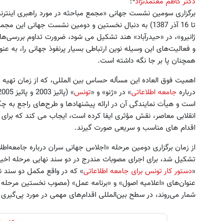
دکتر کاظم معتمد‌نژاد
*:
ژانیرو»، در «حیدرآباد» هند تشکیل می شود، ضرورت تداوم بررسی‌ها و
و فعالیت‌های این وسیله نوین ارتباطی بسیار پرنفوذ جهانی را، به ع
همچنان پا بر جا نگه داشته است.
اهمیت فوق العاده این مسأله حساس بین المللی، که از زمان تهیه 
درباره
جامعه اطلاعاتی
» در «ژنو» و «
تونس
» (پائیز 2003 و پائیز 2005)، طرف توجه خاص دولت جمهوری اسلامی
IM LS9 بیش از 1500 کیلومترپیمایش با
بازی کن ، گردونه بچرخون ، جایز
است و هیأت نمایندگی آن در ارائه پیشنهادها و طرح‌های راجع به چگ
یکبار شارژ
😍
انقلابی معاصر، نقش مؤثری ایفا کرده است، ایجاب می کند که برا
اقدام های مناسب و سریعی صورت گیرند.
ثبت درخواست
بچرخونش
تشکیل شد، برای اجرای مصوبات مندرج در دو سند نهایی مرحله اخیر
«
دستور کار تونس برای جامعه اطلاعاتی
» که در واقع مکمل دو سند ن
شمار می‌روند، در سطح بین‌المللی اقدام‌های مهمی در مورد پی‌گیری 