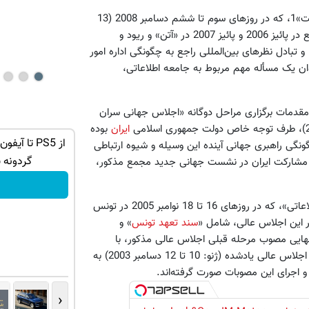
برگزاری سومین نشست جهانی «مجمع مباحثه در مورد راهبری اینترنت»1، که در روزهای سوم تا ششم دسامبر 2008 (13
تا 16 آذر 1387) به دنبال نخستین و دومین نشست جهانی این مجمع در پائیز 2006 و پائیز 2007 در «آتن» و ریود و
 تبادل نظرهای بین‌المللی راجع به چگونگی اداره امور
نوان یک مسأله مهم مربوط به جامعه اطلاعاتی،
مقدمات برگزاری مراحل دوگانه «اجلاس جهانی سران
ایران
بوده
ه ببر 🎮🔥
گوشی نوکیا 105 با 1,500,000 تخفیف
ونگی راهبری جهانی آینده این وسیله و شیوه ارتباطی
استثنائی به مدت محدود🔥
گردونه 
ی مشارکت ایران در نشست جهانی جدید مجمع مذکور،
سفارش بده!
از زمان برگزاری دومین مرحله «اجلاس جهانی سران درباره جامعه‌اطلاعاتی»، که در روزهای 16 تا 18 نوامبر 2005 در تونس
 این اجلاس عالی، شامل «
سند تعهد تونس
» و
هایی مصوب مرحله قبلی اجلاس عالی مذکور، با
عنوان‌های «اعلامیه اصول» و «برنامه عمل» (مصوب نخستین مرحله اجلاس عالی یادشده (ژنو: 10 تا 12 دسامبر 2003) به
و اجرای این مصوبات صورت گرفته‌اند.
‹