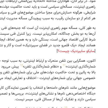
شود. در برابر آنان، هواداران مداخله «اتحادیه بین‌المللی ارتباطات د
راهبری اینترنت، مسأله‌ای سیاسی است و باید تحت حاکمیت‌ دولت‌ه
شرایطی، هرگونه «سازش»‌برای مجزا ساختن موضوع‌های فنی و سیاسی 
هر کدام از دو سازمان رقیب، به سبب پیچیدگی مسأله مدیریت اینتر
به طور کلی، مسأله مهم راهبری اینترنت آن است که جنبه‌های فنی 
آن‌ها به دو بخش جداگانه، امکان‌پذیر نیست. زیرا کنترل فنی سیستم 
شرط کارآیی اقتصاد جهانی است، بستگی دارد و به همین لحاظ، ایجاد د
همانند ایجاد «یک قلمرو جدید در فضای سیبرنتیک» است و آثار و نتا
[
سایکو سایبرنتیک چیست؟
]
اکنون، همگرایی بین تلفن متحرک و ارتباط اینترنتی، به سبب توجه 
12
11
شماره‌گذاری اینترنت»
و «نظام شماره‌گذاری تلفن»
پیش می‌رود و 
بالا به پائین و تحت حاکمیت دولت‌های ملی برای شماره‌های تلفن و در 
خصوصی جهانی برای شماره‌های اینترنت - اختلاف و تعارض ایجاد می
موضوع‌هایی مانند نام‌های دامنه‌ها و انتخاب یا تعیین نمایندگان کا
«بنگاه اختصاص‌دهی نام‌ها و نشانی‌های اینترنت»، بررسی‌ها و تصمیم
سیاسی دارند و تفکیک آن‌ها از مسائل فنی، میسر نیست.
13