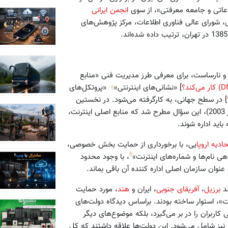
اعاتی و جامعه معرفتی»، از سوی
انجمن ایرانی
ی، شورای عالی فناوری اطلاعات، مرکز پژوهش‌های
 نارساست، برای معرفی طرز مدیریت فنی «منابع
5،
] «نشانی‌های اینترنتی»
«پروتکل‌های
] در سطح جهانی، به کارگرفته می‌شود. در نخستین
«اجلاس جهانی سران درباره جامعه اطلاعاتی» (ژنو: 10 تا 12 دسامبر 2003)، این سؤال مطرح شد که منابع اصلی اینترنت،
اید اداره شوند.
حادیه اروپا
یی، با برخورداری از حمایت بخش خصوصی،
8
نام‌ها و شماره‌های اینترنت»
، با وجود محدود
نوان سازمان اصلی اداره کننده آن باقی بماند.
برزیل
،
آفریقای جنوبی
، ایران و
هند
، مورد حمایت
نت»، استوار ساخته بودند. براساس دیدگاه دولت‌های
ی کاربران را در بر می‌گیرد، بلکه موضوع‌های دیگر
ا نیز شامل می‌شود. این دولت‌ها علاقه داشتند که کل