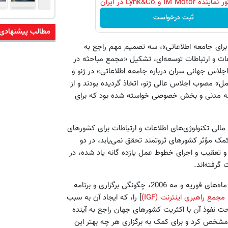
IM Motor و Lynk&Co در ایران
ثبت درخواست
مطالب پیشنهادی
رای جامعه اطلاعاتی»، سه تصمیم مهم راجع به
ات و ارتباطات توسعه‌ای، تشکیل «مجمع مباحثه در
جلاس جهانی سران درباره جامعه ‌اطلاعاتی» در ژنو و
ل» مصوب اجلاس عالی ژنو، اتخاذ گردیده بودند و از
امعه مدنی و بخش خصوصی خواسته شده بود که برای
الی تکنولوژی‌های اطلاعات و ارتباطات برای کشورهای
مک مؤثر کشورهای ثروتمند تحقق نمی‌یابد، در دو
 تعقیب و اجرای خطوط عمل یازده‌ گانه یاد شده، در
رفته‌اند.
«کوفی‌انان»، دبیر کل این سازمان، با تشکیل دو نشست مشورتی در ماه‌های فوریه و مه 2006، چگونگی برگزاری و برنامه
مجمع راهبری اینترنت (IGF)
] را، که ایجاد آن به سبب
حت نفوذ آن با اکثریت کشورهای جهان راجع به آینده
مشخص کرد و برای کمک به برگزاری هر چه بهتر این