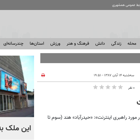
ابط عمومی همشهری
محله
زندگی
دانش
فرهنگ و هنر
ورزش
استان‌ها
چندرسانه‌ای
سه‌شنبه ۱۴ آبان ۱۳۸۷ - ۱۹:۵۱
۰ نفر
ت
رد راهبری اینترنت»: «حیدرآباد» هند (سوم تا
ماجرای بوتاکس‌های تقلبی
این ملک ب
زعفرانیه + فیلم