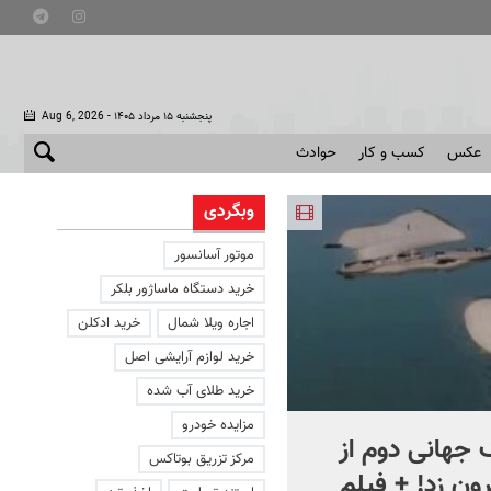
- پنجشنبه ۱۵ مرداد ۱۴۰۵
Aug 6, 2026
عکس
کسب و کار
حوادث
وبگردی
موتور آسانسور
خرید دستگاه ماساژور بلکر
اجاره ویلا شمال
خرید ادکلن
خرید لوازم آرایشی اصل
خرید طلای آب شده
مزایده خودرو
جهانی دوم از
افشای اطلاعات برای ترور
مرکز تزریق بوتاکس
ون زد! + فیلم
بارون ترامپ | ماجرای قرار