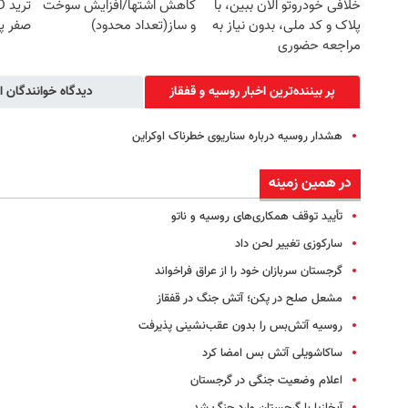
خلافی خودروتو الان ببین، با
کاهش اشتها/افزایش سوخت
پلاک و کد ملی، بدون نیاز به
و ساز(تعداد محدود)
صفر پ
مراجعه حضوری
پر بیننده‌ترین اخبار روسیه‌ و قفقاز
دیدگاه خوانندگان ا
هشدار روسیه درباره سناریوی خطرناک اوکراین
در همین زمینه
تأیید توقف همکاری‌های روسیه و ناتو
سارکوزی تغییر لحن داد
گرجستان سربازان خود را از عراق فراخواند
مشعل صلح در پکن؛ آتش جنگ در قفقاز
روسیه آتش‌بس را بدون عقب‌نشینی پذیرفت
ساکاشویلی آتش بس امضا کرد
اعلام وضعیت جنگی در گرجستان