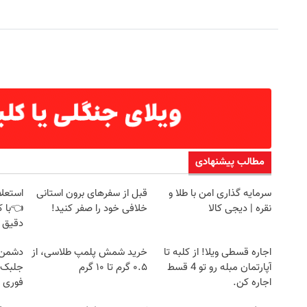
مطالب پیشنهادی
سرمایه گذاری امن با طلا و
قبل از سفرهای برون استانی
استعلا
نقره | دیجی کالا
خلافی خود را صفر کنید!
👈با ک
دقیق 
اجاره‌ قسطی ویلا! از کلبه تا
خرید شمش پلمپ طلاسی، از
دشمن 
آپارتمان مبله رو تو 4 قسط
۰.۵ گرم تا ۱۰ گرم
جلبک 
اجاره کن.
فوری