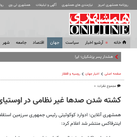
روزنامه همشهری امروز
نیازمندی های همشهری
آگهی و تبلیغات
همشهری تی وی
رو
خانه
آرشیو اخبار
سياست
جهان
اقتصاد
جامعه
شهر
هشدار پسر پزشکیان؛ ایران شکست می‌خور
صفحه اصلی
اخبار جهان
روسیه‌ و قفقاز
مجموع نظرات: ۰
کشته شدن صدها غیر نظامی در اوستیای
همشهری آنلاین: ادوارد کوکوئیتی رئیس جمهوری سرزمین استقلال
اینترفاکس منتشر شد اعلام کرد: