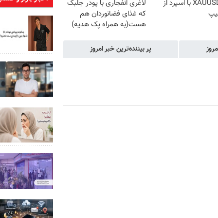
ترید XAUUSD با اسپرد از
لاغری انفجاری با پودر جلبک
یپ
که غذای فضانوردان هم
هست(به همراه پک هدیه)
مروز
پر بیننده‌ترین خبر امروز