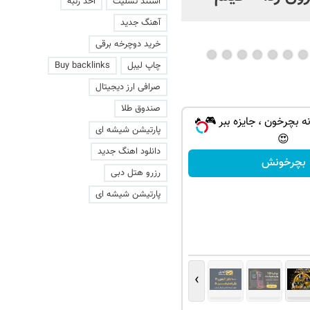
استند تسلیت
اخذ رتبه
عاشقانه با یک زن
آهنگ جدید
خرید دوچرخه برقی
چاپ لیبل
Buy backlinks
صرافی ارز دیجیتال
صندوق طلا
ه بچرخون ، جایزه ببر 🎮🔥
پارتیشن شیشه ای
😍
دانلود اهنگ جدید
بچرخونش
رزرو هتل دبی
پارتیشن شیشه ای
›