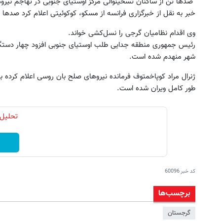
صدها تن از ساکنان تسخینوالی مرکز اوستیای جنوبی در تهاجم نیر
خبر به نقل از خبرگزاری فرانسه از مسکو، کوکوئیتی اعلام کرد صدها
وی اقدام نظامیان گرجی را نسل‌کشی خواند.
رئیس جمهوری منطقه جدایی طلب اوستیای جنوبی افزود چهار دستگاه
شهر منهدم شده است.
ژنرال مراد کوپاخمتوف فرمانده نیروهای صلح بان روسی اعلام کرده بود
از PS5 تا آیفون17 و بیت کوین برنده شو 🔥
طور کامل ویران شده است.
گردونه شانس بدون پوچ 💥
و طلای دیجیتال و دلار
بچرخونش
بچرخونش
تحلیل 
کد خبر
60096
برچسب‌ها
گرجستان