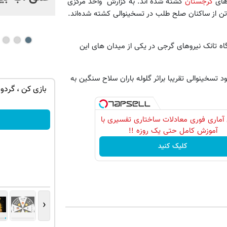
وهای
گرجستان
کشته شده اند. به گزارش واحد مرکزی
 تن از ساکنان صلح طلب در تسخینوالی کشته شده‌اند.
 تانک نیروهای گرجی در یکی از میدان های این
 تسخینوالی تقریبا براثر گلوله باران سلاح سنگین به
گردونه شانس بدون پوچ، از آیفون17تا PS5
نوکیا 105؛ خوش‌دست، مقاوم و
بازی کن ، گردون
رجیسترشده!
سفارش بده!
آماری فوری معادلات ساختاری تفسیری با
آموزش کامل حتی یک روزه !!
کلیک کنید
‹