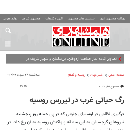
روزنامه همشهری امروز
نیازمندی های همشهری
آگهی و تبلیغات
همشهری تی وی
روابط عمومی ه
تصاویر اقامه نماز جماعت اردوغان، بن‌سلمان و شهباز شریف در
مسجدالحرام
صفحه اصلی
اخبار جهان
روسیه‌ و قفقاز
سه‌شنبه ۲۲ مرداد ۱۳۸۷ -
مجموع نظرات: ۰
۱۷:۴۱
رگ حیاتی غرب در تیررس روسیه
درگیری نظامی در اوستیای جنوبی که در پی حمله روز پنجشنبه
نیروهای گرجستان به این منطقه و واکنش روسیه به آن رخ داد، در