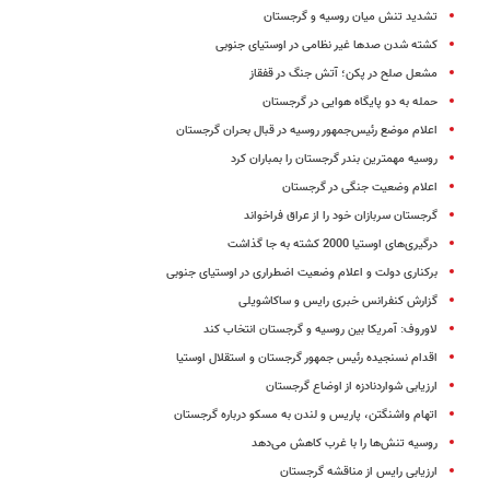
تشدید تنش میان روسیه و گرجستان
کشته شدن صدها غیر نظامی در اوستیای جنوبی
مشعل صلح در پکن؛ آتش جنگ در قفقاز
حمله به دو پایگاه هوایی در گرجستان
اعلام موضع رئیس‌جمهور روسیه در قبال بحران گرجستان
روسیه مهمترین بندر گرجستان را بمباران کرد
اعلام وضعیت جنگی در گرجستان
گرجستان سربازان خود را از عراق فراخواند
درگیری‌های اوستیا 2000 کشته به جا گذاشت
برکناری دولت و اعلام وضعیت اضطراری در اوستیای جنوبی
گزارش کنفرانس خبری رایس و ساکاشویلی
لاوروف: آمریکا بین روسیه و گرجستان انتخاب کند
اقدام نسنجیده رئیس جمهور گرجستان و استقلال اوستیا
ارزیابی شواردنادزه از اوضاع گرجستان
اتهام واشنگتن، پاریس و لندن به مسکو درباره گرجستان
روسیه تنش‌ها را با غرب کاهش می‌دهد
ارزیابی رایس از مناقشه گرجستان