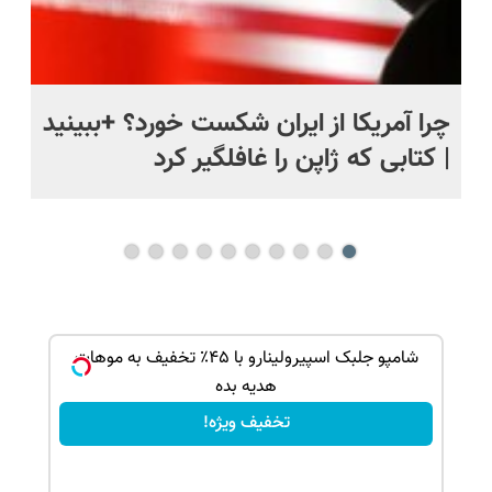
ی
چرا آمریکا از ایران شکست خورد؟ +ببینید
اس
| کتابی که ژاپن را غافلگیر کرد
ک جهت
شامپو جلبک اسپیرولینارو با ۴۵٪ تخفیف به موهات
هدیه بده
تخفیف ویژه!