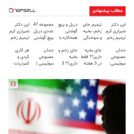
مطالب پیشنهادی
این دکتر
ترمیم جای
دریل و پیچ
مجموعه 47
این دکتر
شیرازی کرم
زخم، بخیه
گوشتی
عددی دریل
شیرازی کرم
ترمیم زخم
و سوختگی
همه‌کاره با
پیچ گوشتی
ترمیم زخم
ایرانی را
فقط در 3
گیربکس
شارژی
ایرانی را
دندان
جای بخیه
جای زخم و
دندان
هر کاری
ساخت!!!
هفته!!😍
هوشمند ⚙️
(تخفیف به
ساخت!!!
مصنوعی
داری؟؟ فقط
بخیه
مصنوعی
کردی و
(نصف
مدت
سوئیسی:
در 3 هفته
داری؟؟ 3
سوئیسی |
کمردردت
قیمت بازار
محدود)
جدیدترین
ترمیمش
هفته‌ای
سبک،
درمان نشد؟
🔥)
فناوری
کن!😍
محوش کن!
مقاوم،
پر کردن
اروپا، سبک
طبیعی!
پرسشنامه و
و مقاوم |
ویزیت
دریافت راه
پرداخت
رایگان+پرداخت
حل
قسطی
اقساطی😍