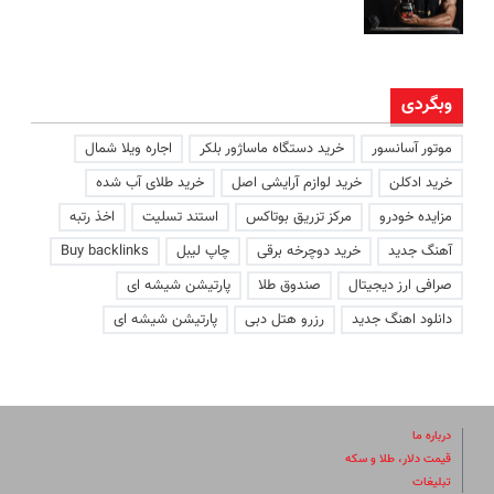
وبگردی
موتور آسانسور
خرید دستگاه ماساژور بلکر
اجاره ویلا شمال
خرید ادکلن
خرید لوازم آرایشی اصل
خرید طلای آب شده
مزایده خودرو
مرکز تزریق بوتاکس
استند تسلیت
اخذ رتبه
آهنگ جدید
خرید دوچرخه برقی
چاپ لیبل
Buy backlinks
صرافی ارز دیجیتال
صندوق طلا
پارتیشن شیشه ای
دانلود اهنگ جدید
رزرو هتل دبی
پارتیشن شیشه ای
درباره ما
قیمت دلار، طلا و سکه
تبلیغات