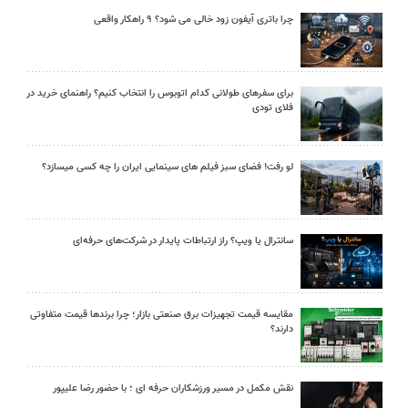
چرا باتری آیفون زود خالی می شود؟ ۹ راهکار واقعی
برای سفرهای طولانی کدام اتوبوس را انتخاب کنیم؟ راهنمای خرید در
فلای تودی
لو رفت! فضای سبز فیلم های سینمایی ایران را چه کسی میسازد؟
سانترال یا ویپ؟ راز ارتباطات پایدار در شرکت‌های حرفه‌ای
مقایسه قیمت تجهیزات برق صنعتی بازار؛ چرا برندها قیمت متفاوتی
دارند؟
نقش مکمل در مسیر ورزشکاران حرفه ای ؛ با حضور رضا علیپور