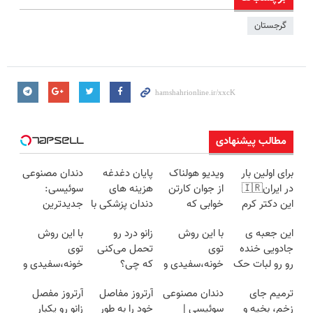
گرجستان
مطالب پیشنهادی
برای اولین بار
ویدیو هولناک
پایان دغدغه
دندان مصنوعی
در ایران🇮🇷
از جوان کارتن
هزینه های
سوئیسی:
این دکتر کرم
خوابی که
دندان پزشکی با
جدیدترین
ترمیم کننده 23
میلیاردر شد.
پک سفید
فناوری اروپا،
این جعبه ی
با این روش
زانو درد رو
با این روش
روزه ساخت!
آموزش رایگان
کننده خانگی
سبک و مقاوم |
جادویی خنده
توی
تحمل می‌کنی
توی
پرداخت قسطی
رو رو لبات حک
خونه،سفیدی و
که چی؟
خونه،سفیدی و
میکنه
زیبایی دندوناتو
راه‌حلش
زیبایی دندوناتو
ترمیم جای
دندان مصنوعی
آرتروز مفاصل
آرتروز مفصل
خرید40%تخفیف
برگردون
همین‌جاست!
برگردون(40%off)
زخم، بخیه و
سوئیسی |
خود را به طور
زانو رو یکبار
(40%off)