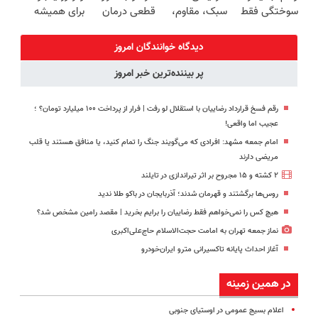
سوختگی فقط
سبک، مقاوم،
قطعی درمان
برای همیشه
در 3 هفته!!😍
طبیعی! ویزیت
کنید!
درمان کن!
رایگان+پرداخت
◗پرسش‌نامه◖
◗پرسش‌نامه◖
دیدگاه خوانندگان امروز
اقساطی😍
پر بیننده‌ترین خبر امروز
رقم فسخ قرارداد رضاییان با استقلال لو رفت | فرار از پرداخت ۱۰۰ میلیارد تومان؟ ؛
عجیب اما واقعی!
امام جمعه مشهد: افرادی که می‌گویند جنگ را تمام کنید، یا منافق هستند یا قلب
مریضی دارند
۲ کشته و ۱۵ مجروح بر اثر تیراندازی در تایلند
روس‌ها برگشتند و قهرمان شدند؛ آذربایجان در باکو طلا ندید
هیچ کس را نمی‌خواهم فقط رضاییان را برایم بخرید | مقصد رامین مشخص شد؟
نماز جمعه تهران به امامت حجت‌الاسلام حاج‌علی‌اکبری
آغاز احداث پایانه تاکسیرانی مترو ایران‌خودرو
در همین زمینه
اعلام بسیج عمومی در اوستیای جنوبی