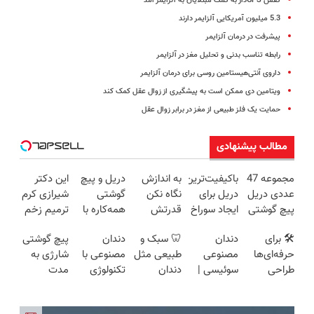
کفش GPSدار به کمک مبتلایان به آلزایمر آمد
5.3 میلیون آمریکایی آلزایمر دارند
پیشرفت در درمان آلزایمر
رابطه تناسب بدنی و تحلیل مغز در آلزایمر
داروی آنتی‌‌هیستامین روسی برای درمان آلزایمر
ویتامین دی ممکن است به پیشگیری از زوال عقل کمک کند
حمایت یک فلز طبیعی از مغز در برابر زوال عقل
مطالب پیشنهادی
مجموعه 47
باکیفیت‌ترین
به اندازش
دریل و پیچ
این دکتر
عددی دریل
دریل برای
نگاه نکن
گوشتی
شیرازی کرم
پیچ گوشتی
ایجاد سوراخ
قدرتش
همه‌کاره با
ترمیم زخم
شارژی
😱
درحد هالکه
گیربکس
ایرانی را
🛠️ برای
دندان
🦷 سبک و
دندان
پیچ گوشتی
(تخفیف به
😉 (پرداخت
هوشمند ⚙️
ساخت!!!
حرفه‌ای‌ها
مصنوعی
طبیعی مثل
مصنوعی با
شارژی به
مدت
درب
(نصف
طراحی
سوئیسی |
دندان
تکنولوژی
مدت
محدود)
منزل+گارانتی
قیمت بازار
شده، برای
سبک،
خودت!
دیجیتال
محدود
تعویض)
🔥)
همه قابل
مقاوم،
نصب آسان
سوئیسی
تخفیف