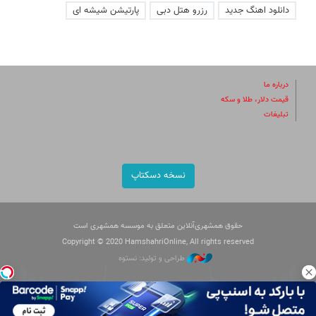
دانلود اهنگ جدید
رزرو هتل دبی
پارتیشن شیشه ای
درباره ما
قیمت دلار، طلا و سکه
تبلیغات
نسخه دسکتاپ
حقوق همشهری‌آنلاین متعلق به موسسه همشهری است
Copyright © 2020 HamshahriOnline, All rights reserved
طراحی و تولید: نستوه