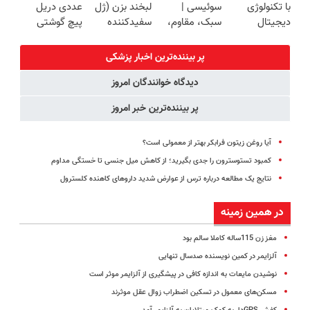
با تکنولوژی
سوئیسی |
لبخند بزن (ژل
عددی دریل
(40%off)
داریم!😍 | 📍
اقساط
دیجیتال
سبک، مقاوم،
سفیدکننده
پیچ گوشتی
تهران
سوئیسی🇨🇭
طبیعی! ویزیت
دندان40%تخفیف)
شارژی (تخفیف
رایگان+پرداخت
به مدت
پر بیننده‌ترین اخبار پزشکی
اقساطی😍
محدود)
دیدگاه خوانندگان امروز
پر بیننده‌ترین خبر امروز
آیا روغن زیتون فرابکر بهتر از معمولی است؟
کمبود تستوسترون را جدی بگیرید؛ از کاهش میل جنسی تا خستگی مداوم
نتایج یک مطالعه درباره ترس از عوارض شدید داروهای کاهنده کلسترول
در همین زمینه
مغز زن 115ساله کاملا سالم بود
آلزایمر در کمین نویسنده صدسال تنهایی
نوشیدن مایعات به اندازه کافی در پیشگیری از آلزایمر موثر است
مسکن‌های معمول در تسکین اضطراب زوال عقل موثرند