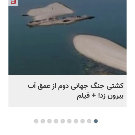
استفاده‌ست!
طبیعی!
و پرداخت
🇨🇭
خورد !
ویزیت
اقساطی 💳
همین الان
رایگان+پرداخت
📍 تهران
سفارش بده
اقساطی😍
ماه +
کشتی‌ جنگ جهانی دوم از عمق آب
اف
بیرون زد! + فیلم
ما