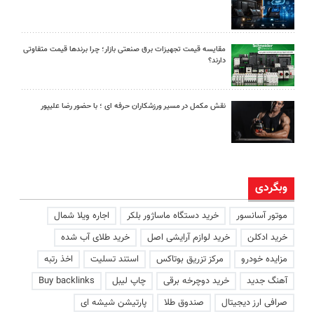
مقایسه قیمت تجهیزات برق صنعتی بازار؛ چرا برندها قیمت متفاوتی
دارند؟
نقش مکمل در مسیر ورزشکاران حرفه ای ؛ با حضور رضا علیپور
وبگردی
موتور آسانسور
خرید دستگاه ماساژور بلکر
اجاره ویلا شمال
خرید ادکلن
خرید لوازم آرایشی اصل
خرید طلای آب شده
مزایده خودرو
مرکز تزریق بوتاکس
استند تسلیت
اخذ رتبه
آهنگ جدید
خرید دوچرخه برقی
چاپ لیبل
Buy backlinks
صرافی ارز دیجیتال
صندوق طلا
پارتیشن شیشه ای