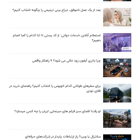
بعد از یک عمل ناموفق، جراح بینی ترمیمی را چگونه انتخاب کنیم؟
استعلام آنلاین خدمات دولتی: از کد پستی تا ثنا کدام را کجا انجام
دهیم؟
چرا باتری آیفون زود خالی می شود؟ ۹ راهکار واقعی
برای سفرهای طولانی کدام اتوبوس را انتخاب کنیم؟ راهنمای خرید در
فلای تودی
لو رفت! فضای سبز فیلم های سینمایی ایران را چه کسی میسازد؟
سانترال یا ویپ؟ راز ارتباطات پایدار در شرکت‌های حرفه‌ای