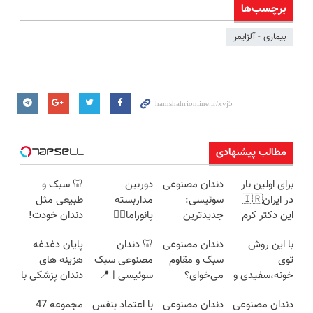
برچسب‌ها
بیماری - آلزایمر
مطالب پیشنهادی
برای اولین بار
دندان مصنوعی
دوربین
🦷 سبک و
در ایران🇮🇷
سوئیسی:
مداربسته
طبیعی مثل
این دکتر کرم
جدیدترین
پانوراما👈🏻
دندان خودت!
ترمیم کننده 23
فناوری اروپا،
قابلیت چرخش
نصب آسان و
با این روش
دندان مصنوعی
🦷 دندان
پایان دغدغه
روزه ساخت!
سبک و مقاوم |
360°و سازگار با
پرداخت
توی
سبک و مقاوم
مصنوعی سبک
هزینه های
پرداخت قسطی
اندروید و ios
اقساطی 💳 📍
خونه،سفیدی و
می‌خوای؟
سوئیسی | 📍
دندان پزشکی با
تهران
زیبایی دندوناتو
پرداخت
تهران | ✅
پک سفید
دندان مصنوعی
دندان مصنوعی
با اعتماد بنفس
مجموعه 47
برگردون
اقساطی هم
ویزیت رایگان +
کننده خانگی