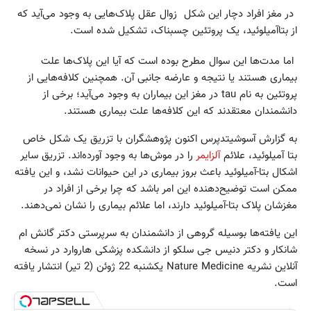
در مغز افراد دچار این شکل زوال عقل پلاک‌هایی به وجود می‌آید که
از بتا‌آمیلوئید، یک پروتئین چسبناک، تشکیل شده است.
اما مدت‌ها این سوال مطرح بوده است که آیا این پلاک‌ها علت
بیماری هستند یا نتیجه و عارضه جانبی آن. همچنین کلافه‌هایی از
پروتئین به نام tau در مغز این بیماران به وجود می‌‌آید؛ برخی از
دانشمندان معتقدند که این کلافه‌ها علت بیماری هستند.
به گزارش آسوشیتدپرس اکنون پژوهشگران با تزریق یک شکل خاص
بتا آمیلوئید، علائم
آلزایمر
را در موش‌ها به وجود آورده‌اند. تزریق‌ سایر
اشکال بتا‌-آمیلوئید باعث بروز بیماری در این حیوانات نشد، و این یافته
ممکن است توضیح‌دهنده این امر باشد که چرا برخی از افراد در
مغزشان پلاک بتا-آمیلوئید دارند، اما علائم بیماری را نشان نمی‌دهند.
این یافته‌ها بوسیله گروهی از دانشمندان به سرپرستی دکتر گانش ام
شانکار و دکتر دنیس جی سلکو از دانشکده پزشکی هاروارد در نسخه
آنلاین نشریه Nature Medicine یکشنبه 22 ژوئن (2 تیر) انتشار یافته
است.