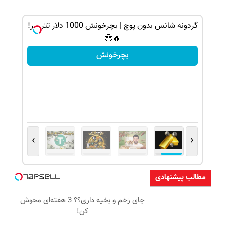
شانس بدون پوچ، از آیفون17تا PS5 و طلای
گردونه شانس بدون پوچ | بچرخونش 1000 دلار تتر ببر!
🔥😍
بچرخونش
›
‹
مطالب پیشنهادی
جای زخم و بخیه داری؟؟ 3 هفته‌ای محوش
کن!