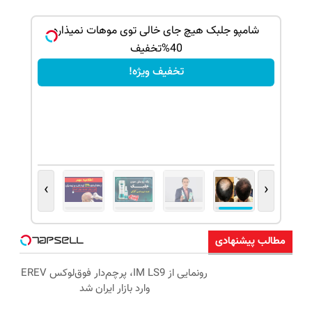
بک!
شامپو جلبک هیچ جای خالی توی موهات نمیذاره
40%تخفیف
تخفیف ویژه!
›
‹
مطالب پیشنهادی
رونمایی از IM LS9، پرچم‌دار فوق‌لوکس EREV
وارد بازار ایران شد