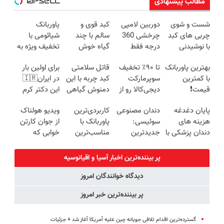
مطالب پیشنهادی
شست و شوی
دوربین لامپی
کبد قوی و
پاوربانک
چربی های کبد
چرخشی 360
سالم با چند
شیائومی با
با نوشیدنی
درجه فقط
گیاه خوش
تخفیف ویژه به
گیاهی(55%تخفیف)
امروز حراج شد
طعم
مدت محدود🔥
بهترین پاوربانک
تا ۹۰٪ تخفیف‌
قاتل سلامتی
برای اولین بار
🔥 پرداخت
با کمترین
سوپرمارکت
کبد چربه با این
در ایران🇮🇷
درب منزل
قیمت❗
دیجی‌کالا رو از
دمنوش گیاهی
این دکتر کرم
دست نده
کبدتو بیمه کن
ترمیم کننده 23
پایان دغدغه
دندان مصنوعی
کاربردی‌ترین
ویدیو هولناک
روزه ساخت!
هزینه های
سوئیسی:
پاوربانک با
از جوان کارتن
دندان پزشکی با
جدیدترین
مناسب‌ترین
خوابی که
پک سفید
فناوری اروپا،
قیمت❗
میلیاردر شد.
کننده خانگی
سبک و مقاوم |
آموزش رایگان
پر بیننده‌ترین اخبار آسیا و اقیانوسیه
پرداخت قسطی
دیدگاه خوانندگان امروز
پر بیننده‌ترین خبر امروز
گسترده‌ترین اقدام تلافی جویانه چین علیه آمریکا آغاز شد + جزئیات