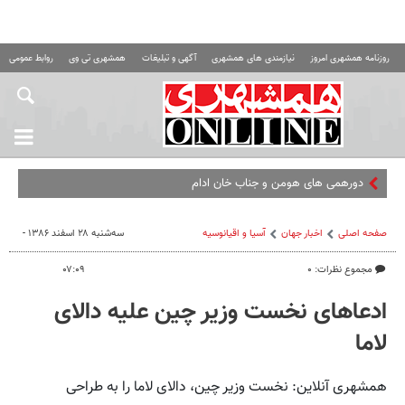
روزنامه همشهری امروز
نیازمندی های همشهری
آگهی و تبلیغات
همشهری تی وی
روابط عمومی ه
دورهمی های هومن و جناب خان ادامه دارد
صفحه اصلی
اخبار جهان
آسیا و اقیانوسیه
سه‌شنبه ۲۸ اسفند ۱۳۸۶ -
مجموع نظرات: ۰
۰۷:۰۹
ادعاهای نخست وزیر چین علیه دالای
لاما
همشهری آنلاین: نخست وزیر چین، دالای لاما را به طراحی