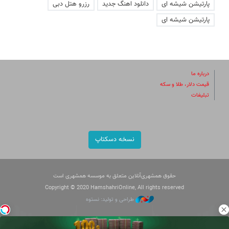
پارتیشن شیشه ای
دانلود اهنگ جدید
رزرو هتل دبی
پارتیشن شیشه ای
درباره ما
قیمت دلار، طلا و سکه
تبلیغات
نسخه دسکتاپ
حقوق همشهری‌آنلاین متعلق به موسسه همشهری است
Copyright © 2020 HamshahriOnline, All rights reserved
طراحی و تولید: نستوه