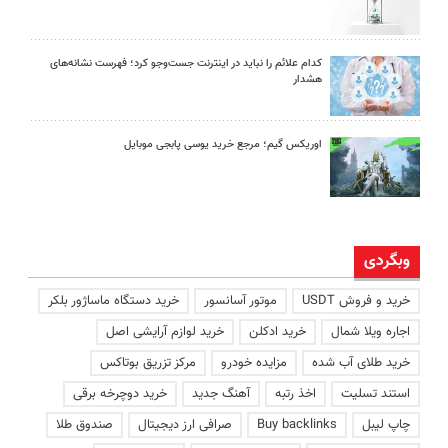
کدام علائم را نباید در اینترنت جست‌وجو کرد؛ فهرست نشانه‌های
هشدار
اوریکس گیم؛ مرجع خرید یوسی پابجی موبایل
وبگردی
خرید و فروش USDT
موتور آسانسور
خرید دستگاه ماساژور بلکر
اجاره ویلا شمال
خرید ادکلن
خرید لوازم آرایشی اصل
خرید طلای آب شده
مزایده خودرو
مرکز تزریق بوتاکس
استند تسلیت
اخذ رتبه
آهنگ جدید
خرید دوچرخه برقی
چاپ لیبل
Buy backlinks
صرافی ارز دیجیتال
صندوق طلا