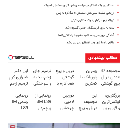
دستگیری یک اخلاگر در مراسم روشن کردن مشعل المپیک
ارزیابی مثبت تبتی‌های تبعیدی از مذاکره با چین
تیراندازی مرگبار به یک مظنون تبتی
تبت به روی گردشگران چینی گشوده شد
آمادگی چین برای مذاکره مشروط با دالایی‌لاما
دالایی لاما شهروند افتخاری پاریس شد
مطالب پیشنهادی
مجموعه 47
بهترین
دریل و پیچ
ترمیم جای
این دکتر
عددی دریل
پاوربانک با
گوشتی
زخم، بخیه
شیرازی کرم
پیچ گوشتی
کمترین
همه‌کاره با
و سوختگی
ترمیم زخم
شارژی
قیمت❗
گیربکس
فقط در 3
ایرانی را
بزرگترین،
این
دوربین
رونمایی از
رونمایی
(تخفیف به
هوشمند ⚙️
هفته!!😍
ساخت!!!
لوکس‌ترین
مجموعه
لامپی
IM LS9،
رسمی IM
مدت
(نصف
و قوی‌ترین
دریل و پیچ
چرخشی
پرچم‌دار
LS9
محدود)
قیمت بازار
شاسی بلند
گوشتی رو با
360 درجه
فوق‌لوکس
لوکس‌ترین
🔥)
EREV در
گارانتی و
فقط امروز
EREV وارد
EREV در
در ایران
نصف قیمت
حراج شد🔥
بازار ایران
ایران