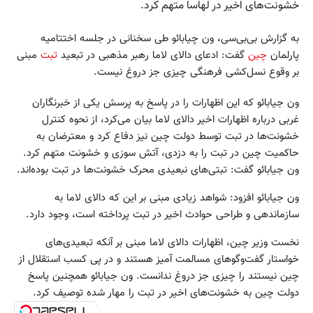
خشونت‌های اخیر در لهاسا متهم کرد.
به گزارش بی‌بی‌سی، ون چیابائو طی سخنانی در جلسه اختتامیه
پارلمان
چین
گفت: ادعای دالای لاما رهبر مذهبی در تبعید
تبت
مبنی
بر وقوع نسل‌کشی فرهنگی چیزی جز دروغ نیست.
ون جیابائو که این اظهارات را در پاسخ به پرسش یکی از خبرنگاران
غربی درباره اظهارات اخیر دالای لاما بیان می‌کرد، از نحوه کنترل
خشونت‌ها در تبت توسط دولت چین نیز دفاع کرد و معترضان به
حاکمیت چین در تبت را به دزدی، آتش سوزی و خشونت متهم کرد.
ون جیابائو گفت: تبتی‌های نبعیدی محرک خشونت‌ها در تبت بوده‌اند.
ون جیابائو افزود: شواهد زیادی مبنی بر این که دالای لاما به
سازماندهی و طراحی حوادث اخیر در تبت پرداخته است، وجود دارد.
نخست وزیر چین، اظهارات دالای لاما مبنی بر آنکه تبعیدی‌های
خواستار گفت‌وگو‌های مسالمت آمیز هستند و در پی کسب استقلال از
چین نیستند را چیزی جز دروغ ندانست. ون جیابائو همچنین پاسخ
دولت چین به خشونت‌های اخیر در تبت را مهار شده توصیف کرد.