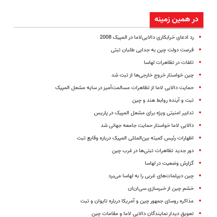
در همین زمینه
رد ادعای خرابکاری دالایی‌لاما در المپیک 2008
فرصت دولت چین به جدایی طلبان تبتی
تلفات در تظاهرات لهاسا
چین خواستار خروج خارجی‌ها از تبت شد
حمایت دالایی لاما از تظاهرات مسالمت‌آمیز در سایه مشعل المپیک
تبت و آینده روابط هند و چین
تدابیر امنیتی ویژه برای مشعل المپیک در پاریس
دالایی لاما خواستار حمایت جامعه جهانی شد
اظهارات رئیس کمیته بین‌المللی المپیک درباره وقایع تبت
دور جدید تظاهرات تبتی‌ها در غرب چین
گزارش وضعیت در لهاسا
چین دیپلمات‌های غربی را به لهاسا می‌برد
خشم چین از خبرسازی سی‌‌ان‌ان
مذاکره روسای جمهور چین و آمریکا درباره تایوان و تبت
تعویق دیدار نمایندگان دالایی لاما و مقامات چین