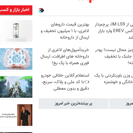
اخبار بازار و کسب
رونمایی از IM LS9، پرچم‌دار
بهترین قیمت داروهای
فوق‌لوکس EREV وارد بازار
لاغری، با ۱ میلیون تخفیف و
شد
ارسال از داروخانه‌
یز محال نیست! پودر
خریدآمپول‌های لاغری از
 جلبک با تخفیف
داروخانه های اطرافت، ارسال
ه!
فوری همراه با پک یخ!
زن باورنکردنی با یک
استعلام آنلاین خلافی خودرو
انگی و خوشمزه
👈با کد ملی و پلاک، سریع،
دقیق و بدون معطلی
مروز
پر بیننده‌ترین خبر امروز