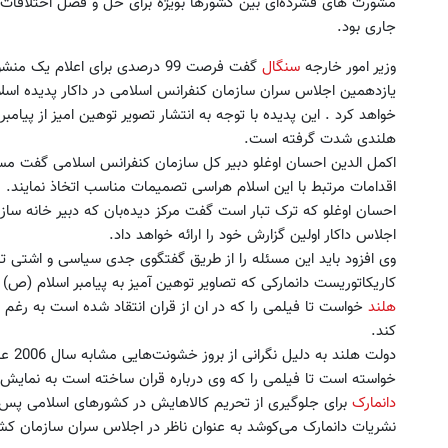
مشورت های فشرده‌ای بین کشورها بویژه برای حل و فصل اختلافات م
جاری بود.
وزیر امور خارجه
سنگال
گفت فرصت 99 درصدی برای اعلام یک منشور جدید وجود دارد.
یازدهمین اجلاس سران سازمان کنفرانس اسلامی در داکار پدیده اسلام
خواهد کرد . این پدیده با توجه به انتشار تصویر توهین امیز از پیام
هلندی شدت گرفته است.
اکمل الدین احسان اوغلو دبیر کل سازمان کنفرانس اسلامی گفت مسلما
ترین، لوکس‌ترین و قوی‌ترین شاسی بلند
اقدامات مرتبط با این اسلام هراسی تصمیمات مناسب اتخاذ نمایند.
EREV در در ایران رونمایی شد
LS9 رسماً رونمایی شد
احسان اوغلو که ترک تبار است گفت مرکز دیده‌بان که دبیر خانه س
اطلاعات بیشتر..
اطلاعات بیشتر..
اجلاس داکار اولین گزارش خود را ارائه خواهد داد.
وی افزود باید این مسئله را از طریق گفتگوی جدی سیاسی و اشتی ت
کاریکاتوریست دانمارکی که تصاویر توهین آمیز به پیامبر اسلام (ص) ر
هلند
خواست تا فیلمی را که در ان از قران انتقاد شده است به رغم 
کند.
دولت 
خواسته است تا فیلمی را که وی درباره قران ساخته است به نمایش ن
دانمارک
برای جلوگیری از تحریم کالاهایش در کشورهای اسلامی پس از
نشریات دانمارک می‌کوشد به عنوان ناظر در اجلاس سران سازمان ک