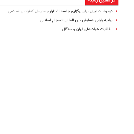
در همین زمینه
درخواست ایران برای برگزاری جلسه اضطراری سازمان کنفرانس اسلامی
بیانیه پایانی همایش بین المللی انسجام اسلامی
مذاکرات هیات‌های ایران و سنگال
رییس جمهور سنگال با مقام معظم رهبری دیدار کرد
دیدار رییس‌ مجلس ایران و رییس جمهور سنگال
بیانیه پایانی وزیران خارجه سازمان کنفرانس اسلامی
استقبال سازمان کنفرانس اسلامی از توافق فتح و حماس
محکومیت جنایات اسرائیل توسط سران کشورهای اسلامی
تاکید پوتین بر حل مسالمت‌آمیز مسئله هسته‌ای ایران
برکناری وزیران کشور و امور خارجه سنگال
ماکی سال رئیس جمهور سنگال شد
مطالب پیشنهادی
این کرم چرا اینقدر سر
درمان طبیعی چین و
بزرگترین، لوکس‌تر