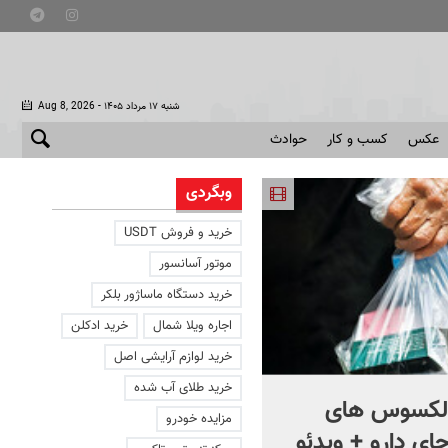
- شنبه ۱۷ مرداد ۱۴۰۵
Aug 8, 2026
عکس
کسب و کار
حوادث
وبگردی
خرید و فروش USDT
موتور آسانسور
خرید دستگاه ماساژور بلکر
اجاره ویلا شمال
خرید ادکلن
خرید لوازم آرایشی اصل
خرید طلای آب شده
ز لکسوس های
ماجرای باشگاه‌های مختلط 
مزایده خودرو
جای دارو + ویدئو
بود؟ + فیلم