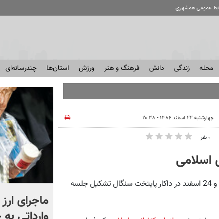
ابط عمومی همشهری
محله
زندگی
دانش
فرهنگ و هنر
ورزش
استان‌ها
چندرسانه‌ای
چهارشنبه ۲۲ اسفند ۱۳۸۶ - ۲۰:۳۸
۰ نفر
 اسلامی
همشهری‌آنلاین: پنجاه و هفت عضو سازمان کنفرانس اسلامی 23 و 24 اسفند در داکار پایتخت سنگال تشکیل جلسه
یک بازخوانی، هزار تفسیر؛
ماجرای ار
ماجرای «گل یاس» شادمهر +
وارداتی به 