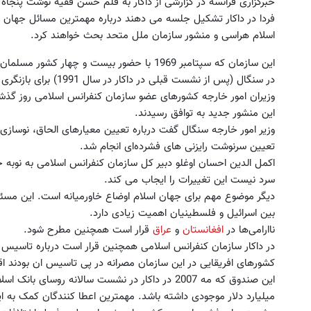
خبرگزاری فرانسه در گزارشی از داکار به قلم حسن فقیه نوشت پنج
فردا در داکار تشکیل جلسه می دهند درباره مهمترین مسائل جهان اس
اسلام هراسی و منشور سازمان ملل متحد بحث خواهند کرد.
این سازمان که سپتامبر 1969 با حضور بیست و چ
در سنگال (پس از نشست قبلی در داکار در سال 1991)‌ برای بازنگری در منشور 1972؛ سال تاسیس سازمان استفاده کند.
وزیران امور خارجه کشورهای عضو سازمان کنفرانس اسلامی روز گذش
این منشور جدید به توافق رسیدند.
وزیر امور خارجه سنگال گفت درباره تعیین معیارهای الحاق،‌ نوسازی
تعیین سرنوشت رایزنی های فشرده‌ای انجام شد.
اکمل الدین احسان اوغلو دبیر کل سازمان کنفرانس اسلامی به نوبه 
سرد نیست این تغییرات را ایجاب می کند.
دیگر موضوع مهم برای جهان اسلام اوضاع خاورمیانه است. این مسئله
بین اسرائیل و فلسطینیان اهمیت زیادی دارد.
ناارامی‌ها در
افغانستان
و
عراق
قرار است همچنین مطرح شود.
در داکار سازمان کنفرانس اسلامی همچنین قرار است درباره تاسیس
کشورهای افریقایی در این سازمان مصرانه در پی تاسیس ان بودند اقد
این صندوق که مه 2007 در داکار در نشست سالانه روسای
میلیارد دلار موجودی داشته باشد. مهمترین اعطا کنندگان کمک به