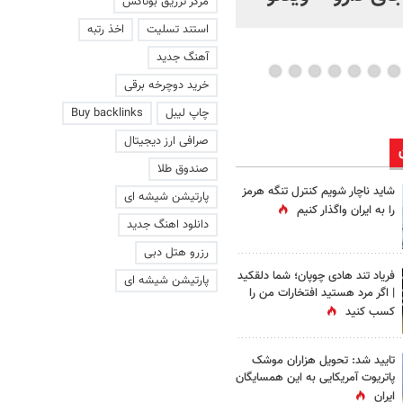
مرکز تزریق بوتاکس
استند تسلیت
اخذ رتبه
آهنگ جدید
خرید دوچرخه برقی
چاپ لیبل
Buy backlinks
صرافی ارز دیجیتال
صندوق طلا
شاید ناچار شویم کنترل تنگه هرمز
پارتیشن شیشه ای
را به ایران واگذار کنیم
دانلود اهنگ جدید
رزرو هتل دبی
فریاد تند هادی چوپان؛‌ شما دلقکید
پارتیشن شیشه ای
| اگر مرد هستید افتخارات من را
کسب کنید
تایید شد: تحویل هزاران موشک
پاتریوت آمریکایی به این همسایگان
ایران