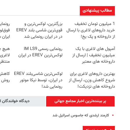
مطالب پیشنهادی
1 میلیون تومان تخفیف
بزرگترین، لوکس‌ترین و
خرید داروهای لاغری با ارسال
قوی‌ترین شاسی بلند EREV
از داروخانه و پک یخ!
در در ایران رونمایی شد
ایران 
آمپول های لاغری با یک
رونمایی رسمی IM LS9
هیچ چ
میلیون تخفیف | ارسال از
لوکس‌ترین EREV در ایران
لاغری
داروخانه های معتبر
منتظرت
بهترین داروهای لاغری برای
لوکس‌ترین شاسی‌بلند EREV
کاهش و
شروع کاهش وزن، ارسال از
در ایران، توسط نیکا موتور
روش خ
داروخانه های نزدیکت!
رونمایی شد!
پر بیننده‌ترین اخبار مجامع‌ جهانی
دیدگاه خوانندگان ا
کارمند ارشدی که جاسوس اسرائیل شد