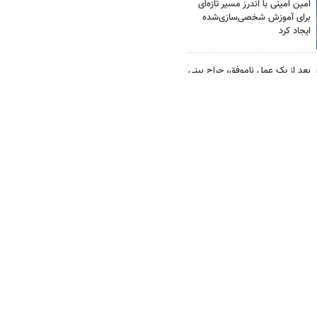
امین امینی با اندرز مسیر تازه‌ای
برای آموزش شخصی‌سازی‌شده
ایجاد کرد
بعد از یک عمل ناموفق، جراح بینی
ترمیمی را چگونه انتخاب کنیم؟
استعلام آنلاین خدمات دولتی: از
کد پستی تا ثنا کدام را کجا انجام
دهیم؟
چرا باتری آیفون زود خالی می شود؟
۹ راهکار واقعی
برای سفرهای طولانی کدام اتوبوس
را انتخاب کنیم؟ راهنمای خرید در
فلای تودی