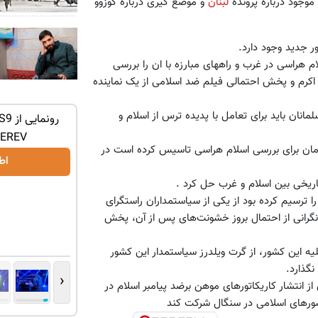
وجود درباره پرونده
لبنان
و موضع گیری درباره کوزوو
 هراسی در غرب و راههای مبارزه با ان را بررسی
بر اکرم و پخش احتمالی فیلم ضد اسلامی از یک نماینده
نان باید برای تعامل با پدیده ترس از اسلام و
ورود یک غول لوکس و هوشمند به ایران، IM
لوکس‌ترین شاسی‌بلند EREV در ایران، توسط
نیکا موتور رونمایی شد!
EREV وارد بازار ایران شد
ازمان برای بررسی اسلام هراسی تاسیس کرده است در
اطلاعات بیشتر..
اط
اریخی بین اسلام و غرب حل کرد .
ا ترسیم کرده بود از یکی از سیاستمداران راستگرای
نگرانی از احتمال بروز خشونت‌های پس از آن، پخش
هلند به دلیل نگرانی از بروز خشونت‌هایی مشابه سال 2006 علیه این کشور، از گرت ویلدرز سیاستمدار این کشور
گذارد.
‹
 انتشار کاریکاتورهای موهن برضد پیامبر اسلام در
شورهای اسلامی در سنگال شرکت کند