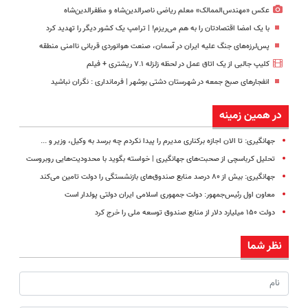
عکس «مهندس‌الممالک» معلم ریاضی ناصرالدین‌شاه و مظفرالدین‌شاه
با یک امضا اقتصادتان را به هم می‌ریزم! | ترامپ یک کشور دیگر را تهدید کرد
پس‌لرزه‌های جنگ علیه ایران در آسمان، صنعت هوانوردی قربانی ناامنی منطقه
کلیپ جالبی از یک اتاق عمل در لحظه زلزله ۷.۱ ریشتری + فیلم
انفجارهای صبح جمعه در شهرستان دشتی بوشهر | فرمانداری : نگران نباشید
در همین زمینه
جهانگیری: تا الان اجازه برکناری مدیرم را پیدا نکردم چه برسد به وکیل، وزیر و ...
تحلیل کرباسچی از صحبت‌های جهانگیری | خواسته بگوید با محدودیت‌هایی روبروست
جهانگیری: بیش از ۸۰ درصد منابع صندوق‌های بازنشستگی را دولت تامین می‌کند
معاون اول رئیس‌جمهور: دولت جمهوری اسلامی ایران دولتی پولدار است
دولت ۱۵۰ میلیارد دلار از منابع صندوق توسعه ملی را خرج کرد
نظر شما