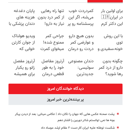
برای اولین بار
کمردردت خوب
تنها راه رهایی
پایان دغدغه
در ایران🇮🇷
می‌شه، اگر این
از کمر درد بدون
هزینه های
این دکتر کرم
پرسشنامه رو پر
نیاز به دارو!
دندان پزشکی با
ترمیم کننده 23
کنی!!
(◂پرسش‌نامه)
پک سفید
با این روش
بدون هیچ دارو
جراحی کمر
ویدیو هولناک
روزه ساخت!
کننده خانگی
توی
و عوارضی کمر
ممنوع شده!
از جوان کارتن
خونه،سفیدی و
دردت رو درمان
میخوای کمرت
خوابی که
زیبایی دندوناتو
کن!
رو در منزل
میلیاردر شد.
چگونه بدون
دندان مصنوعی
آرتروز مفاصل
آرتروز مفصل
برگردون
(پرسش‌نامه)
درمان کنی؟
آموزش رایگان
دارو از درد کمر
سوئیسی:
خود را به طور
زانو رو یکبار
(40%off)
((پرسش‌نامه))
رها شوید؟
جدیدترین
قطعی درمان
برای همیشه
(◂پرسش‌نامه
فناوری اروپا،
کنید!
درمان کن!
رو پرکن)
سبک و مقاوم |
◗پرسش‌نامه◖
◗پرسش‌نامه◖
دیدگاه خوانندگان امروز
پرداخت قسطی
پر بیننده‌ترین خبر امروز
پشت صحنه عکس هایی که جهان را تکان داد | عکاس مینابی: بعد از دیدن پیکر
بچه‌ ها نمی‌ توانستم شاتر دوربین را فشار دهم
شکست توطئه علیه ایران کار دست ۲ مقام ارشد موساد داد