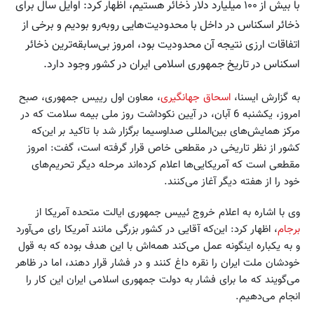
با بیش از ۱۰۰ میلیارد دلار ذخائر هستیم، اظهار کرد: اوایل سال برای
ذخائر اسکناس در داخل با محدودیت‌هایی روبه‌رو بودیم و برخی از
اتفاقات ارزی نتیجه آن محدودیت بود، امروز بی‌سابقه‌ترین ذخائر
اسکناس در تاریخ جمهوری اسلامی ایران در کشور وجود دارد.
به گزارش ایسنا،
اسحاق جهانگیری
، معاون اول رییس جمهوری، صبح
امروز، یکشنبه 6 آبان، در آیین نکوداشت روز ملی بیمه سلامت که در
مرکز همایش‌های بین‌المللی صداوسیما برگزار شد با تاکید بر این‌که
کشور از نظر تاریخی در مقطعی خاص قرار گرفته است، گفت: امروز
مقطعی است که آمریکایی‌ها اعلام کرده‌اند مرحله دیگر تحریم‌های
خود را از هفته دیگر آغاز می‌کنند.
وی با اشاره به اعلام خروج ئییس جمهوری ایالت متحده آمریکا از
برجام
، اظهار کرد: این‌که آقایی در کشور بزرگی مانند آمریکا رای می‌آورد
و به یکباره اینگونه عمل می‌کند همه‌اش با این هدف بوده که به قول
خودشان ملت ایران را نقره داغ کنند و در فشار قرار دهند، اما در ظاهر
می‌گویند که ما برای فشار به دولت جمهوری اسلامی ایران این کار را
انجام می‌دهیم.