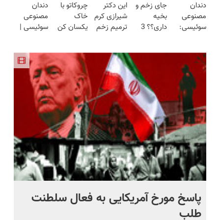
دندان
جای زخم و
این دکتر
چروکاتو با
دندان
(تخفیف به
هفته!!😍
هوشمند ⚙️
کن!😍
ساخت!!!
مصنوعی
بخیه
شیرازی کرم
خاک
مصنوعی
مدت
(نصف
سوئیسی:
داری؟؟ 3
ترمیم زخم
یکسان کن
سوئیسی |
محدود)
قیمت بازار
جدیدترین
هفته‌ای
ایرانی را
(روش
سبک،
🔥)
فناوری
محوش کن!
ساخت!!!
خانگی+آسان+به
مقاوم،
اروپا، سبک
صرفه)
طبیعی!
و مقاوم |
ویزیت
پرداخت
رایگان+پرداخت
قسطی
اقساطی😍
پاسخ مورخ آمریکایی به فعال سلطنت
با
طلب