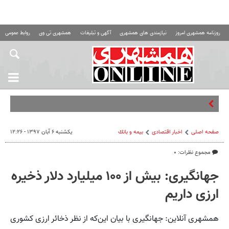
روزنامه همشهری امروز
نیازمندی های همشهری
آگهی و تبلیغات
همشهری تی وی
روابط عمومی ه
قصه مبه
صفحه اصلی
اخبار اقتصادی
بيمه و بانك
یکشنبه ۶ آبان ۱۳۹۷ - ۱۲:۲۶
مجموع نظرات: ۰
جهانگیری: بیش از ۱۰۰ میلیارد دلار ذخیره
ارزی داریم
همشهری آنلاین: جهانگیری با بیان این‌که از نظر ذخائر ارزی کشوری