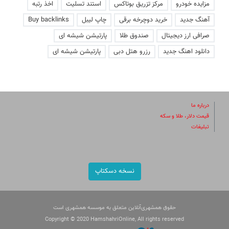
مزایده خودرو
مرکز تزریق بوتاکس
استند تسلیت
اخذ رتبه
آهنگ جدید
خرید دوچرخه برقی
چاپ لیبل
Buy backlinks
صرافی ارز دیجیتال
صندوق طلا
پارتیشن شیشه ای
دانلود اهنگ جدید
رزرو هتل دبی
پارتیشن شیشه ای
درباره ما
قیمت دلار، طلا و سکه
تبلیغات
نسخه دسکتاپ
حقوق همشهری‌آنلاین متعلق به موسسه همشهری است
Copyright © 2020 HamshahriOnline, All rights reserved