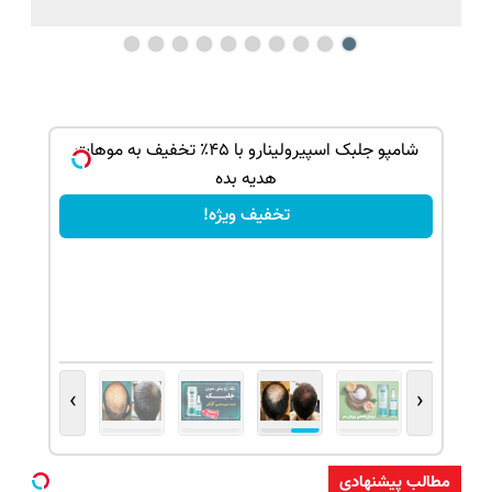
بک!
شامپو جلبک اسپیرولینارو با ۴۵٪ تخفیف به موهات
هدیه بده
تخفیف ویژه!
›
‹
مطالب پیشنهادی