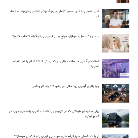
امین امینی با اندرز مسیر تازه‌ای برای آموزش شخصی‌سازی‌شده ایجاد
کرد
بعد از یک عمل ناموفق، جراح بینی ترمیمی را چگونه انتخاب کنیم؟
استعلام آنلاین خدمات دولتی: از کد پستی تا ثنا کدام را کجا انجام
دهیم؟
چرا باتری آیفون زود خالی می شود؟ ۹ راهکار واقعی
برای سفرهای طولانی کدام اتوبوس را انتخاب کنیم؟ راهنمای خرید در
فلای تودی
لو رفت! فضای سبز فیلم های سینمایی ایران را چه کسی میسازد؟