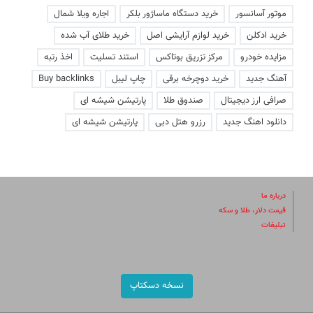
موتور آسانسور
خرید دستگاه ماساژور بلکر
اجاره ویلا شمال
خرید ادکلن
خرید لوازم آرایشی اصل
خرید طلای آب شده
مزایده خودرو
مرکز تزریق بوتاکس
استند تسلیت
اخذ رتبه
آهنگ جدید
خرید دوچرخه برقی
چاپ لیبل
Buy backlinks
صرافی ارز دیجیتال
صندوق طلا
پارتیشن شیشه ای
دانلود اهنگ جدید
رزرو هتل دبی
پارتیشن شیشه ای
درباره ما
قیمت دلار، طلا و سکه
تبلیغات
نسخه دسکتاپ