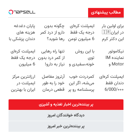
مطالب پیشنهادی
برای اولین بار
ایمپلنت کره‌ای
چگونه بدون
پایان دغدغه
در ایران🇮🇷
درجه یک فقط
دارو از درد کمر
هزینه های
این دکتر کرم
6 میلیون تومن
رها شوید؟
دندان پزشکی با
ترمیم کننده 23
✅
(◂پرسش‌نامه
پک سفید
نیکاموتور
با این روش
تنها راه رهایی
ایمپلنت کره‌ای
روزه ساخت!
رو پرکن)
کننده خانگی
نماینده IM
توی
از کمر درد بدون
درجه یک فقط
Motor و
خونه،سفیدی و
نیاز به دارو!
6 میلیون
Lynk&Co در
زیبایی دندوناتو
(◂پرسش‌نامه)
تومن❗
ایمپلنت کره‌ای
کمردردت خوب
آرتروز مفاصل
ارزانترین مرکز
ایران
برگردون
دندان فقط
می‌شه، اگر این
خود را به طور
ایمپلنت در
(40%off)
6/000/۰۰۰
پرسشنامه رو پر
قطعی درمان
ایران با بهترین
تومان به مدت
کنی!!
کنید!
کیفیت و قیمت
محدود✅
◗پرسش‌نامه◖
پر بیننده‌ترین اخبار تغذیه و آشپزی
دیدگاه خوانندگان امروز
پر بیننده‌ترین خبر امروز