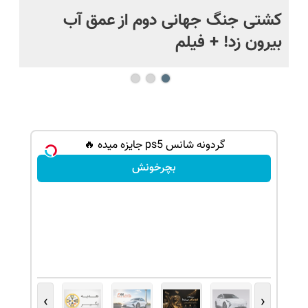
.
کشتی‌ جنگ جهانی دوم از عمق آب
اف
بیرون زد! + فیلم
ما
گردونه شانس ps5 جایزه میده 🔥
بچرخونش
›
‹