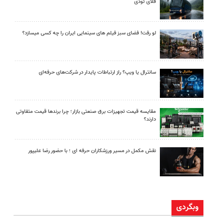
فلای تودی
لو رفت! فضای سبز فیلم های سینمایی ایران را چه کسی میسازد؟
سانترال یا ویپ؟ راز ارتباطات پایدار در شرکت‌های حرفه‌ای
مقایسه قیمت تجهیزات برق صنعتی بازار؛ چرا برندها قیمت متفاوتی
دارند؟
نقش مکمل در مسیر ورزشکاران حرفه ای ؛ با حضور رضا علیپور
وبگردی