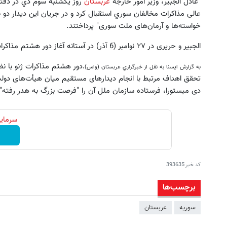
از نصر الحریری، رئیس هیأت
عربستان
عادل الجبیر، وزیر امور خارجه
 این دیدار دو طرف به بررسی آخرین تحولات سوریه و راه‌های "تحقق
خواسته‌ها و آرمان‌های ملت سوری" پرداختند.
الجبیر و حریری در ۲۷ نوامبر (6 آذر) در آستانه آغاز دور هشتم مذاکرات ژنو دیدار کرده بودند.
به گزارش ایسنا به نقل از خبرگزاري عربستان (واس)،
مرتبط با انجام دیدارهای مستقیم میان هیأت‌های دولت و مخالفان
ک تقویت موی جلبک توی حمومت
سریع‌ترین راه فروش خودروی شما 
تورا، فرستاده سازمان ملل آن را "فرصت بزرگ به هدر رفته" خواند.
خالیه!45%تخفیف
ثبت خودرو ✅
خرید محصول
لیک کن
393635
کد خبر
برچسب‌ها
عربستان
سوریه