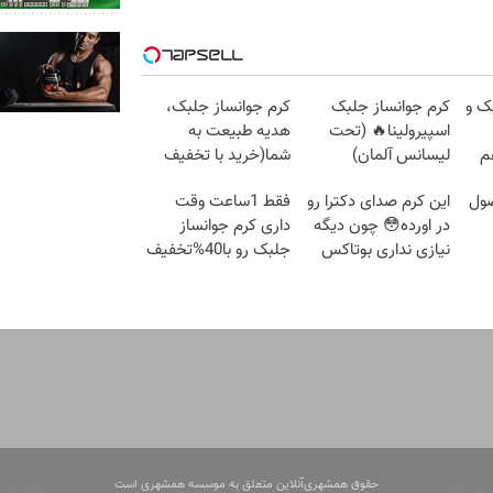
ک و
کرم جوانساز جلبک
کرم جوانساز جلبک،
اسپیرولینا🔥 (تحت
هدیه طبیعت به
م
لیسانس آلمان)
شما(خرید با تخفیف
ویژه)
ول
این کرم صدای دکترا رو
فقط 1ساعت وقت
در اورده😳 چون دیگه
داری کرم جوانساز
نیازی نداری بوتاکس
جلبک رو با40%تخفیف
کنی!!!
بخری!
حقوق همشهری‌آنلاین متعلق به موسسه همشهری است