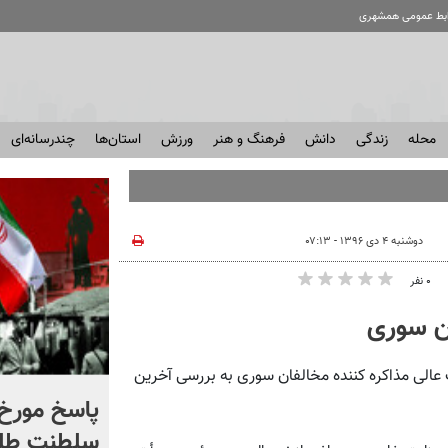
ابط عمومی همشهری
محله
زندگی
دانش
فرهنگ و هنر
ورزش
استان‌ها
چندرسانه‌ای
دوشنبه ۴ دی ۱۳۹۶ - ۰۷:۱۳
۰ نفر
ان سوری
 عالی مذاکره کننده مخالفان سوری به بررسی آخرین
شادمهر عقیلی قطعه «گل
پاسخ مورخ 
یاس» را بازخوانی کرد | ببینید
سلطنت طل