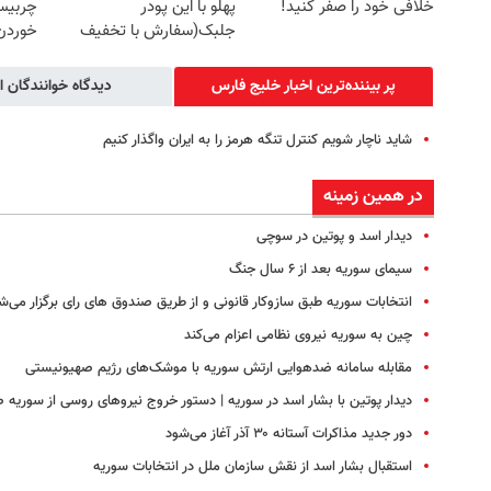
خلافی خود را صفر کنید!
پهلو با این پودر
چربیس
جلبک(سفارش با تخفیف
خوردن 
ویژه)
خرید60%تخفیف
پر بیننده‌ترین اخبار خلیج‌ فارس
دیدگاه خوانندگان ا
شاید ناچار شویم کنترل تنگه هرمز را به ایران واگذار کنیم
در همین زمینه
دیدار اسد و پوتین در سوچی
سیمای سوریه بعد از ۶ سال جنگ
انتخابات سوریه طبق سازوکار قانونی و از طریق صندوق های رای برگزار می‌ش
چین به سوریه نیروی نظامی اعزام می‌کند
مقابله سامانه ضدهوایی ارتش سوریه با موشک‌های رژیم صهیونیستی
دیدار پوتین با بشار اسد در سوریه | دستور خروج نیروهای روسی از سوریه 
دور جدید مذاکرات آستانه ۳۰ آذر آغاز می‌شود
استقبال بشار اسد از نقش سازمان ملل در انتخابات سوریه