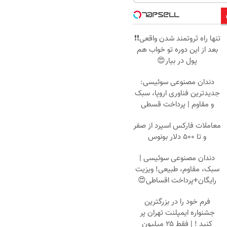
تنها راه ثروتمند شدن واقعی❗❗
بعد از این دوره تو خواب هم
پول در بیار😍
دندان مصنوعی سوئیسی:
جدیدترین فناوری اروپا، سبک
و مقاوم | پرداخت قسطی
معاملات فارکس اسپرد از صفر
و تا ۵۰۰ دلار بونوس
دندان مصنوعی سوئیسی |
سبک، مقاوم، طبیعی! ویزیت
رایگان+پرداخت اقساطی😍
فرم خود را در بزرگترین
جشنواره ایمپلنت تهران پر
کنید ! | فقط ۲۵ میلیون