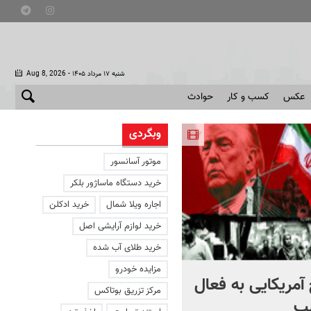
- شنبه ۱۷ مرداد ۱۴۰۵
Aug 8, 2026
عکس
کسب و کار
حوادث
وبگردی
موتور آسانسور
خرید دستگاه ماساژور بلکر
اجاره ویلا شمال
خرید ادکلن
خرید لوازم آرایشی اصل
خرید طلای آب شده
مزایده خودرو
آمریکایی به فعال
با دوچرخه به مترو بروید
مرکز تزریق بوتاکس
ب