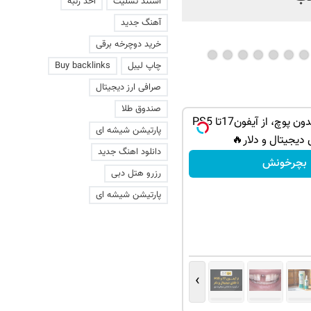
استند تسلیت
اخذ رتبه
آهنگ جدید
خرید دوچرخه برقی
چاپ لیبل
Buy backlinks
صرافی ارز دیجیتال
صندوق طلا
گردونه شانس بدون پوچ، از آیفون17تا PS5
پارتیشن شیشه ای
 دیجیتال و دلار🔥
دانلود اهنگ جدید
بچرخونش
رزرو هتل دبی
پارتیشن شیشه ای
›