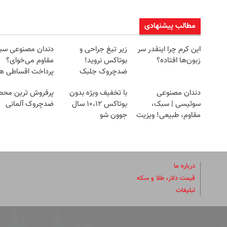
مطالب پیشنهادی
این کرم چرا اینقدر سر
زیر تیغ جراحی و
دندان مصنوعی سب
زبون‌ها افتاده؟
بوتاکس نروید!
مقاوم می‌خوای؟
ضدچروک جلبک
پرداخت اقساطی ه
با40%تخفیف
داریم!😍 | 📍تهران
دندان مصنوعی
با تخفیف ویژه بدون
پرفروش ترین محص
سوئیسی | سبک،
بوتاکس ۱۰،۱۲ سال
ضدچروک آلمانی
مقاوم، طبیعی! ویزیت
جوون شو
رایگان+پرداخت
اقساطی😍
درباره ما
قیمت دلار، طلا و سکه
تبلیغات