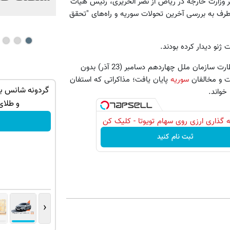
 وزارت خارجه در ریاض از نصر الحریری، رئیس هیأت
 طرف به بررسی آخرین تحولات سوریه و راه‌های "تحقق
دور هشتم مذاکرات ژنو با نظارت سازمان ملل چهاردهم دسامبر (23 آذر) بدون
ت و مخالفان
سوریه
پایان یافت؛ مذاکراتی که استفان
توی حمومت
به بزرگترین جشنواره ایمپلنت تهران خوش
خواند.
اومدید! | فقط ۲۵ میلیون !
و طلای
رزرورایگان نوبت
 گذاری ارزی روی سهام تویوتا - کلیک کن
ثبت نام کنید
‹