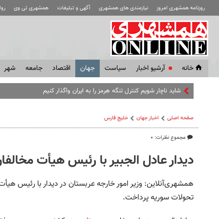
روزنامه همشهری امروز
نیازمندی های همشهری
آگهی و تبلیغات
همشهری تی وی
رو
خانه
آرشیو اخبار
سياست
جهان
اقتصاد
جامعه
شهر
شاید ناچار شویم کنترل تنگه هرمز را به ایران واگذار کنیم
صفحه اصلی
اخبار جهان
خلیج‌ فارس
مجموع نظرات: ۰
دیدار عادل الجبیر با رئیس هیأت مخالف
همشهری‌آنلاین: وزیر امور خارجه عربستان در دیدار با رئیس هیأت
تحولات سوریه پرداخت.