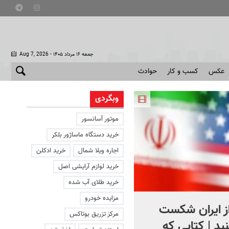
- جمعه ۱۶ مرداد ۱۴۰۵
Aug 7, 2026
عکس
کسب و کار
حوادث
وبگردی
موتور آسانسور
خرید دستگاه ماساژور بلکر
اجاره ویلا شمال
خرید ادکلن
خرید لوازم آرایشی اصل
خرید طلای آب شده
مزایده خودرو
از ایران شکست
استقبال از اردوغان در
مرکز تزریق بوتاکس
ید | کتابی که
عربستان + فیلم