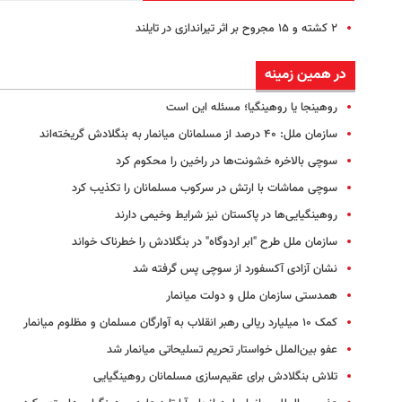
۲ کشته و ۱۵ مجروح بر اثر تیراندازی در تایلند
در همین زمینه
روهینجا یا روهینگیا؛ مسئله این است
سازمان ملل: ۴۰ درصد از مسلمانان میانمار به بنگلادش گریخته‌اند
سوچی بالاخره خشونت‌ها در راخین را محکوم کرد
سوچی مماشات با ارتش در سرکوب مسلمانان را تکذیب کرد
روهینگیایی‌ها در پاکستان نیز شرایط وخیمی دارند
سازمان ملل طرح "ابر اردوگاه" در بنگلادش را خطرناک خواند
نشان آزادی آکسفورد از سوچی پس گرفته شد
همدستی سازمان ملل و دولت میانمار
کمک ۱۰ میلیارد ریالی رهبر انقلاب به آوارگان مسلمان و مظلوم میانمار
عفو بین‌الملل خواستار تحریم تسلیحاتی میانمار شد
تلاش بنگلادش برای عقیم‌سازی مسلمانان روهینگیایی