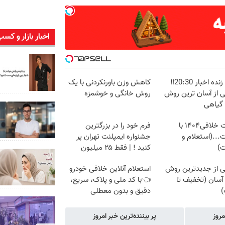
اخبار بازار و کسب
پخش زنده اخبار 20:30‼️
کاهش وزن باورنکردنی با یک
ی از آسان ترین روش
روش خانگی و خوشمزه
 گیاهی
دریافت خلافی۱۴۰۴ با
فرم خود را در بزرگترین
...(استعلام و
جشنواره ایمپلنت تهران پر
ت)
کنید ! | فقط ۲۵ میلیون
ی از جدیدترین روش
استعلام آنلاین خلافی خودرو
آسان (تخفیف تا
👈با کد ملی و پلاک، سریع،
)
دقیق و بدون معطلی
مروز
پر بیننده‌ترین خبر امروز