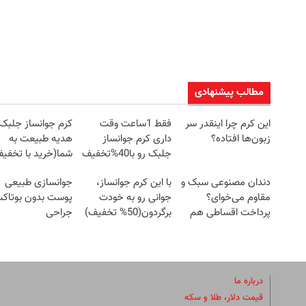
مطالب پیشنهادی
این کرم چرا اینقدر سر
فقط 1ساعت وقت
کرم جوانساز جلبک
زبون‌ها افتاده؟
داری کرم جوانساز
هدیه طبیعت به
جلبک رو با40%تخفیف
شما(خرید با تخفی
بخری!
ویژه)
دندان مصنوعی سبک و
با این کرم جوانساز،
جوانسازی طبیعی
مقاوم می‌خوای؟
جوانی رو به خودت
پوست بدون بوتاک
پرداخت اقساطی هم
برگردون(50% تخفیف)
جراحی
داریم!😍 | 📍تهران
درباره ما
قیمت دلار، طلا و سکه