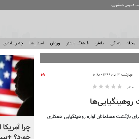
ابط عمومی همشهری
محله
زندگی
دانش
فرهنگ و هنر
ورزش
استان‌ها
چندرسانه‌ای
چهارشنبه ۳ آبان ۱۳۹۶ - ۱۰:۴۸
۰ نفر
 روهینگیایی‌ها
برای بازگشت مسلمانان آواره روهینگیایی همکاری
ماجرای نقشه های جدید در
چرا آمریکا 
ایستگاه های مترو چیست؟
خورد؟ +ببین