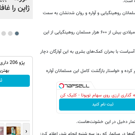
 است.
ژاپن را غافل
لمانان روهینگيایی و آواره و روان شدنشان به سمت
از آغاز عملیات ارتش میانمار در استان راخین در ۲۵ اوت سال جاری میلادی بیش از ۶۰۰ هزار مسلمان روهینگيایی از این
آسیاست با بحران کمک‌های بشری به این آوارگان دچار
ان سر بزنید
به جمع بازاریابان بیمه سامان بپیوندید و
پژو 206
درآمد بالا کسب کنید
بهتری
 کرده و خواستار بازگشت کامل این مسلمانان آواره
تکمیل فرم
ث
 گذاری ارزی روی سهام تویوتا - کلیک کن
ثبت نام کنید
انمار دخیل در این خشونت‌هاست.
‹
ها در میانمار که روز سه شنبه انجام شد، اعلام کرد: