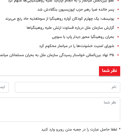
عفو بین‌الملل میانمار را به انجام آپارتاید علیه روهینگیایی‌ها متهم کرد
پسر خالده ضیا رهبر حزب اپوزیسیون بنگلادش شد
یونیسف: یک چهارم کودکان آواره روهینگیا از سوءتغذیه حاد رنج ‌می‌برند
گزارش سازمان‌ ملل درباره قساوت ارتش علیه روهینگیاها
بحران روهینگیا محور دیدار پاپ با سوچی
شورای امنیت خشونت‌ها را در میانمار محکوم کرد
۳۵ نهاد بین‌المللی خواستار رسیدگی سازمان ملل به بحران مسلمانان میانمار شدند
نظر شما
*
لطفا حاصل عبارت را در جعبه متن روبرو وارد کنید