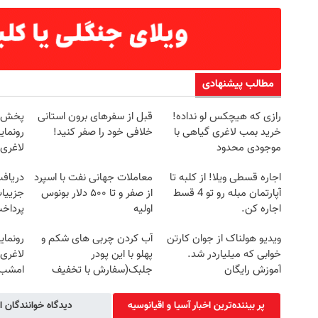
مطالب پیشنهادی
رازی که هیچکس لو نداده!
قبل از سفرهای برون استانی
خرید بمب لاغری گیاهی با
خلافی خود را صفر کنید!
رونمای
موجودی محدود
لاغری
اجاره‌ قسطی ویلا! از کلبه تا
معاملات جهانی نفت با اسپرد
آپارتمان مبله رو تو 4 قسط
از صفر و تا ۵۰۰ دلار بونوس
جزییات
اجاره کن.
اولیه
پرداخ
ویدیو هولناک از جوان کارتن
آب کردن چربی های شکم و
رونمای
خوابی که میلیاردر شد.
پهلو با این پودر
لاغری 
آموزش رایگان
جلبک(سفارش با تخفیف
امشب
ویژه)
پر بیننده‌ترین اخبار آسیا و اقیانوسیه
دیدگاه خوانندگان ا