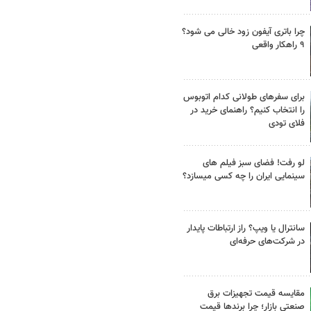
چرا باتری آیفون زود خالی می شود؟
۹ راهکار واقعی
برای سفرهای طولانی کدام اتوبوس
را انتخاب کنیم؟ راهنمای خرید در
فلای تودی
لو رفت! فضای سبز فیلم های
سینمایی ایران را چه کسی میسازد؟
سانترال یا ویپ؟ راز ارتباطات پایدار
در شرکت‌های حرفه‌ای
مقایسه قیمت تجهیزات برق
صنعتی بازار؛ چرا برندها قیمت