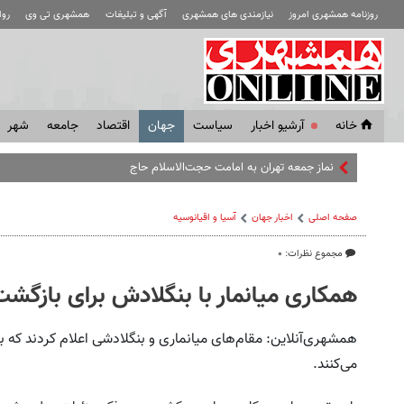
روزنامه همشهری امروز
نیازمندی های همشهری
آگهی و تبلیغات
همشهری تی وی
رو
خانه
آرشیو اخبار
سياست
جهان
اقتصاد
جامعه
شهر
نماز جمعه تهران به امامت حجت‌الاسلام حاج‌علی‌اکبری
صفحه اصلی
اخبار جهان
آسیا و اقیانوسیه
مجموع نظرات: ۰
همکاری میانمار با بنگلادش برای بازگشت
همشهری‌آنلاین: مقام‌های میانماری و بنگلادشی اعلام کردند که 
می‌کنند.