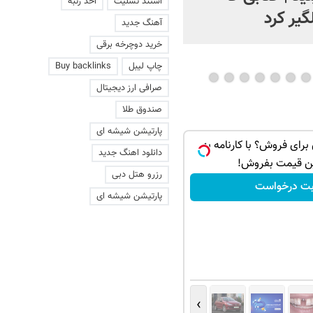
استند تسلیت
اخذ رتبه
گیر کرد
آهنگ جدید
خرید دوچرخه برقی
چاپ لیبل
Buy backlinks
صرافی ارز دیجیتال
صندوق طلا
پارتیشن شیشه ای
 داری برای فروش؟ با کارنامه به
دانلود اهنگ جدید
ن قیمت بفروش!
رزرو هتل دبی
بت درخواست
پارتیشن شیشه ای
›