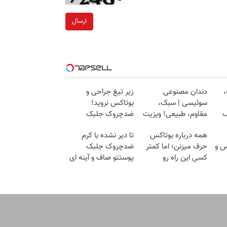
ارسال
،
دندان مصنوعی
زیر تیغ جراحی و
سوئیسی | سبک،
بوتاکس نروید!
ف
مقاوم، طبیعی! ویزیت
ضدچروک جلبک
رایگان+پرداخت
با40%تخفیف
همه درباره بوتاکس
تا دیر نشده با کرم
اقساطی😍
س و
حرف میزنن؛ اما کمتر
ضدچروک جلبک
کسی این راه رو
پوستتو صاف و آینه ای
میشناسه.
کن!