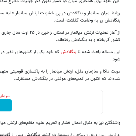
این تعهد برای همکاری میان دو کشور بدون ذکر جزئیات مطرح شده
روابط میان میانمار و بنگلادش در پی خشونت ارتش میانمار علیه مس
بنگلادش رو به وخامت گذاشته است.
کشور گریخته و به بنگلادش رفته‌اند.
این مساله باعث شده تا
بنگلادش
که خود یکی از کشورهای فقیر در 
شود.
این پک تقویت موی جلبک توی حمومت
به بزرگترین جشنواره ایمپلنت تهر
خالیه!45%تخفیف
! | فقط ۲۵ میلیون !
دولت داکا و سازمان ملل، ارتش میانمار را به پاکسازی قومیتی متهم
شده‌اند که اکنون در کمپ‌های موقتی در بنگلادش مستقرند.
خرید محصول
رزرورایگان نوبت
سرمایه
واشنگتن نیز به دنبال اعمال فشار و تحریم علیه مقام‌های ارتش می
وزارت کشور بنگلادش پس از گفت‌وگو
به گزارش ایسنا به نقل از خبرگزاری فرانسه،