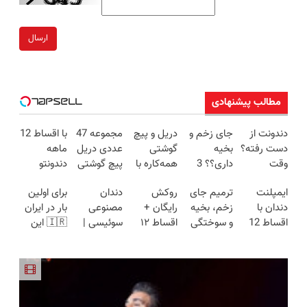
ارسال
مطالب پیشنهادی
دندونت از
جای زخم و
دریل و پیچ
مجموعه 47
با اقساط 12
دست رفته؟
بخیه
گوشتی
عددی دریل
ماهه
وقت
داری؟؟ 3
همه‌کاره با
پیچ گوشتی
دندونتو
ایمپلنت
هفته‌ای
گیربکس
شارژی
ایمپلنت کن
ایمپلنت
ترمیم جای
روکش
دندان
برای اولین
دیجیتاله
محوش کن!
هوشمند ⚙️
(تخفیف به
🧩 بدون
دندان با
زخم، بخیه
رایگان +
مصنوعی
بار در ایران
(نصف
مدت
سود
اقساط 12
و سوختگی
اقساط ۱۲
سوئیسی |
🇮🇷 این
قیمت بازار
محدود)
ماهه ✅
فقط در 3
ماهه
سبک،
دکتر کرم
🔥)
بدون سود
هفته!!😍
ایمپلنت
مقاوم،
ترمیم کننده
بدون ضامن
طبیعی!
23 روزه
ویزیت
ساخت!
رایگان+پرداخت