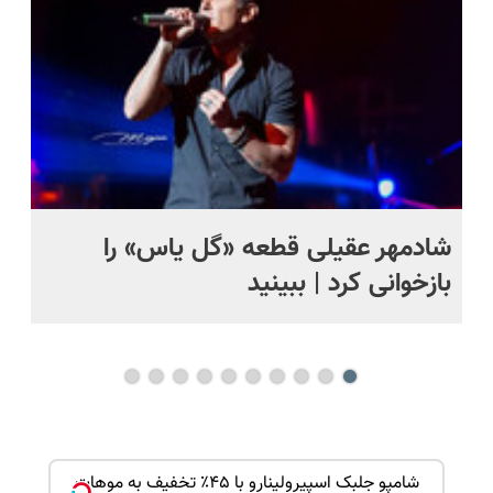
اقساطی😍
شادمهر عقیلی قطعه «گل یاس» را
آم
بازخوانی کرد | ببینید
بک!
شامپو جلبک اسپیرولینارو با ۴۵٪ تخفیف به موهات