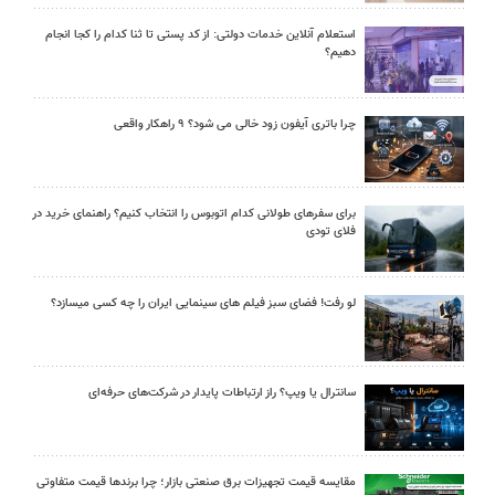
استعلام آنلاین خدمات دولتی: از کد پستی تا ثنا کدام را کجا انجام
دهیم؟
چرا باتری آیفون زود خالی می شود؟ ۹ راهکار واقعی
برای سفرهای طولانی کدام اتوبوس را انتخاب کنیم؟ راهنمای خرید در
فلای تودی
لو رفت! فضای سبز فیلم های سینمایی ایران را چه کسی میسازد؟
سانترال یا ویپ؟ راز ارتباطات پایدار در شرکت‌های حرفه‌ای
مقایسه قیمت تجهیزات برق صنعتی بازار؛ چرا برندها قیمت متفاوتی