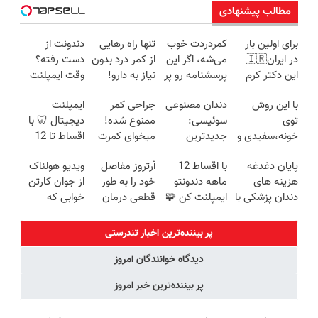
مطالب پیشنهادی
برای اولین بار
کمردردت خوب
تنها راه رهایی
دندونت از
در ایران🇮🇷
می‌شه، اگر این
از کمر درد بدون
دست رفته؟
این دکتر کرم
پرسشنامه رو پر
نیاز به دارو!
وقت ایمپلنت
ترمیم کننده 23
کنی!!
(◂پرسش‌نامه)
دیجیتاله
با این روش
دندان مصنوعی
جراحی کمر
ایمپلنت
روزه ساخت!
توی
سوئیسی:
ممنوع شده!
دیجیتال 🦷 با
خونه،سفیدی و
جدیدترین
میخوای کمرت
اقساط تا 12
زیبایی دندوناتو
فناوری اروپا،
رو در منزل
ماه بدون سود و
پایان دغدغه
با اقساط 12
آرتروز مفاصل
ویدیو هولناک
برگردون
سبک و مقاوم |
درمان کنی؟
ضامن ✅
هزینه های
ماهه دندونتو
خود را به طور
از جوان کارتن
(40%off)
پرداخت قسطی
((پرسش‌نامه))
دندان پزشکی با
ایمپلنت کن 🧩
قطعی درمان
خوابی که
پک سفید
بدون سود
کنید!
میلیاردر شد.
کننده خانگی
◗پرسش‌نامه◖
آموزش رایگان
پر بیننده‌ترین اخبار تندرستی
دیدگاه خوانندگان امروز
پر بیننده‌ترین خبر امروز