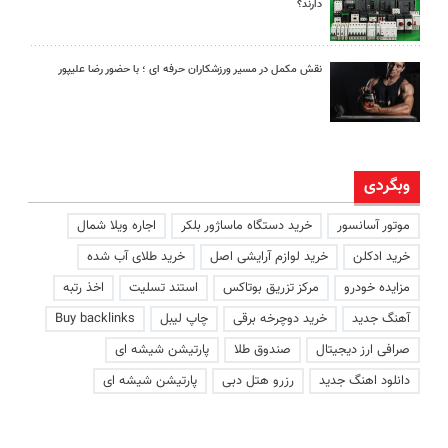
دارند؟
نقش مکمل در مسیر ورزشکاران حرفه ای ؛ با حضور رضا علیپور
وبگردی
موتور آسانسور
خرید دستگاه ماساژور بلکر
اجاره ویلا شمال
خرید ادکلن
خرید لوازم آرایشی اصل
خرید طلای آب شده
مزایده خودرو
مرکز تزریق بوتاکس
استند تسلیت
اخذ رتبه
آهنگ جدید
خرید دوچرخه برقی
چاپ لیبل
Buy backlinks
صرافی ارز دیجیتال
صندوق طلا
پارتیشن شیشه ای
دانلود اهنگ جدید
رزرو هتل دبی
پارتیشن شیشه ای