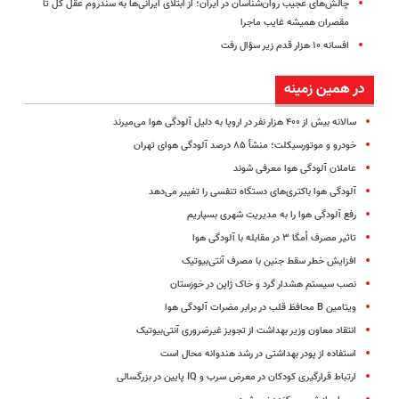
چالش‌های عجیب روان‌شناسان در ایران؛ از ابتلای ایرانی‌ها به سندروم عقل کل تا
مقصران همیشه غایب ماجرا
افسانه ۱۰ هزار قدم زیر سؤال رفت
در همین زمینه
سالانه بیش از ۴۰۰ هزار نفر در اروپا به دلیل آلودگی هوا می‌میرند
خودرو و موتورسیکلت‌؛ منشأ ۸۵ درصد آلودگی هوای تهران
عاملان آلودگی هوا معرفی شوند
آلودگی هوا باکتری‌های دستگاه تنفسی را تغییر می‌دهد
رفع آلودگی هوا را به مدیریت شهری بسپاریم
تاثیر مصرف اُمگا ۳ در مقابله با آلودگی هوا
افزایش خطر سقط جنین با مصرف آنتی‌بیوتیک‌
نصب ‌سیستم هشدار گرد و خاک ژاپن در خوزستان
ویتامین B محافظ قلب در برابر مضرات آلودگی هوا
انتقاد معاون وزیر بهداشت از تجویز غیرضروری آنتی‌بیوتیک‌
استفاده از پودر بهداشتی در رشد هندوانه محال است
ارتباط قرارگیری کودکان در معرض سرب و IQ پایین در بزرگسالی