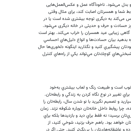
و بدل می‌شود. ناخودآگاه عمل و عکس‌العمل‌هایی
ط شما و همسرتان اصابت کند، برای مثال وقتی
حساس می‌کند به دیگری توجه بیشتری شده است یا در
بروز حسادت و حرف و حدیثی در خانه دیگری مي‌شود.
 گاهی زیبایی عید همسران را خراب می‌کند. بهتر است
جازه بدهيد بيان حسادت‌ها و انواع دليل‌هاي احساسي
ودتان پيشگيري كنيد و نگذارید اینگونه دلخوری‌ها حال
شبختي‌هاي كوچك‌تان مي‌تواند يكي از راه‌هاي كنترل
ا خوب است و طبيعت رنگ و لعاب بيشتري به‌خود
اند بهانه‌اي باشد براي تغيير در نوع نگاه كردن به زندگي و رابطه‌‌تان.
اريد و تصميم نگيريد با نو شدن سال، رابطه‌تان را
 چرا روابط داخل خانه‌تان دوباره شكوفه نزند. زمان
تان برسيد؛ نه فقط براي ديد و بازديدها بلكه براي
ان خواهد بود. باهم حرف بزنيد، شوخي كنيد، از
و عاشقانه‌هاي‌تان را پررنگ‌تر كنيد. حتي اگر در