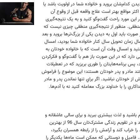
یدن کدام‌شان بروید و خانواده شما در اولویت باشد یا
کثر مواقع بهتر است علاج واقعه قبل از وقوع آن
 این مورد راحت گفت‌وگو کنید و به یک نتیجه‌گیری
ی منطقی. منظور از نتیجه‌گیری منطقی چیزی نیست که
صورت باید اول به دیدن یکی از بزرگ‌ترها بروید و بعد
ارسال زمان تحویل سال کنار خانواده شما بودید، امسال
تید و امسال وقت آن است که با خانواده خودتان به
دارد که در این صورت باز هم با گفت‌وگو و فکر‌کردن
، پس برنامه‌هایتان را طوری بریزید که در تعطیلات
مانند مادر و پدر خودتان هستند؛ اين موضوع را فراموش
از خودتان نباشيد. اگر براي تنها نماندن پدر و مادر
اري را با خداوند بزرگ معامله كنيد نه با آدم‌ها.
 باشید و لذت بیشتری ببرید و برای سالی عاشقانه و
زیبا خودتان را آماده کنید. تمام تلاش‌تان را بكنيد که این اتفاق بیفتد و در تقویم زندگی مشترک‌تان سال 96 از بهترین
ا خراب كند و آرامش را از رابطه همسران بگيرد،
 فامیل و دوستانی که ممکن است ماه‌ها یکدیگر را