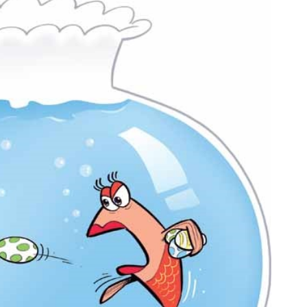
ن باری که درد کمر داری! ◗پرسش‌نامه
الان طلا بخر پولش
رو پر کن◖
سرمایه‌گذاری طلا با اقساط ب
پرسش‌نامه ✔
خریدطلا