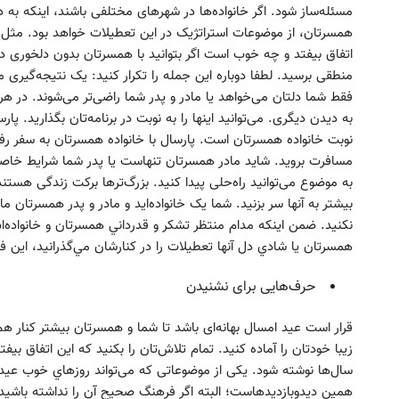
مسئله‌ساز شود. اگر خانواده‌ها در شهرهای مختلفی باشند، اینکه به د
همسرتان، از موضوعات استراتژیک در این تعطیلات خواهد بود. مثل ا
اتفاق بیفتد و چه خوب است اگر بتوانید با همسرتان بدون دلخوری در
منطقی برسید. لطفا دوباره این جمله را تکرار کنید: یک نتیجه‌گیر
فقط شما دلتان می‌خواهد یا مادر و پدر شما راضی‌تر می‌شوند. در هر 
به دیدن دیگری. می‌توانید اینها را به نوبت در برنامه‌تان بگذارید. پ
نوبت خانواده همسرتان است. پارسال با خانواده همسرتان به سفر رف
مسافرت بروید. شاید مادر همسرتان تنهاست یا پدر شما شرایط خاصی 
به موضوع می‌توانید راه‌حلی پیدا کنید. بزرگ‌ترها برکت زندگی هستند
بیشتر به آنها سر بزنید. شما یک خانواده‌اید و مادر و پدر همسرتان 
نكنيد. ضمن اينكه مدام منتظر تشكر و قدرداني همسرتان و خانواده‌اش 
همسرتان يا شادي دل آنها تعطيلات را در كنارشان مي‌گذرانيد، اين فداك
حرف‌هایی برای نشنیدن
قرار است عید امسال بهانه‌ای باشد تا شما و همسرتان بیشتر کنار هم
سال‌ها نوشته شود. یکی از موضوعاتی که می‌تواند روزهاي خوب عید ر
همین دیدوبازدیدهاست؛ البته اگر فرهنگ صحیح آن را نداشته باشید.