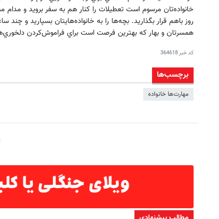
خانواده‌تان مرسوم است تعطيلات را كنار هم به سفر برويد و مدام م
روز باهم قرار بگذاريد. بچه‌ها را به خانواده‌هايتان بسپاريد و چند سا
همسرتان و بهار كه بهترين فرصت است براي فراموش‌كردن دلخوري‌ه
کد خبر
364618
برچسب‌ها
مهارت‌ها خانواده
مطالب پیشنهادی