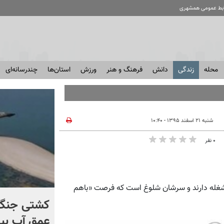
ابط عمومی همشهری
محله
زندگی
دانش
فرهنگ و هنر
ورزش
استان‌ها
چندرسانه‌ای
شنبه ۲۱ اسفند ۱۳۹۵ - ۱۰:۴۰
۰ نفر
 مشغله دارند و سرشان شلوغ است که فرصت «باهم
برخورد تاریخی موشک فالکون
کشتی‌ جنگ 
۹ با ماه + فیلم
عمق آب بیر