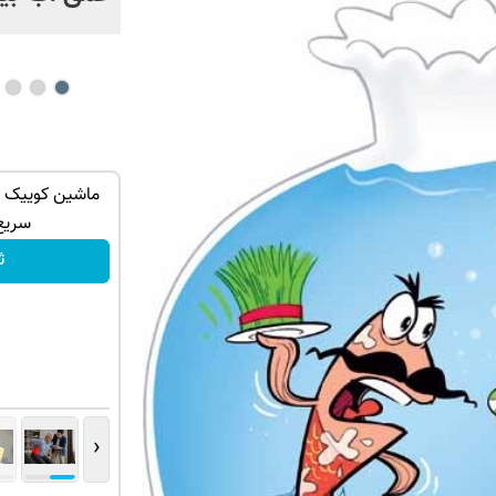
و 4 ماه دیگه بده!
گوشی موبایل نوکیا رجیستر شده🔥 (پرداخت
ماشین کوییک گ
ی‌بهره
درب منزل + تخفیف ویژه)
سریع
سفارش بده!
ث
‹