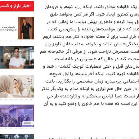
اخبار بازار و کسب
یک خانواده موفق باشد. اینکه زن، شوهر و فرزندان
هم‌های کمتری ایجاد شود. اگر هر کس بخواهد طبق
پیدا کرده و دلخوری پیش بیاید. اما زمانی که در
ند که درآن موقعیت‌های آینده را پیش‌بینی کنند،
خیلی از کارها نظم و سیاق بهتری خواهد گرفت. در تعطیلات عید که قرار است برای 2 هفته خانواده کنار هم باشند، لزوم
ریختگی‌هایش نباشد و بخواهد مدام مقابل تلویزیون
است همسرش ناراحت شود. از طرفی اگر خانم‌خانه هم
ی صحبت کند در حالی که همسرش در خانه است،
سال‌های قبل و حتی تعطیلات کوچک گذشته ، شما و
نواده تهیه کنید. اینکه آخر شب‌ها یا اول صبح‌ها
ی اجتماعی چرخیدن، زمان مشخصی را بگذارید، باعث
و در عين حال هم نيازي به اينكه مدام به يكديگر تذكر
ر نيست شما قوانين سختگيرانه و آزاردهنده طراحي
م اين است كه همه با هم قانون را وضع كنيد و به آن