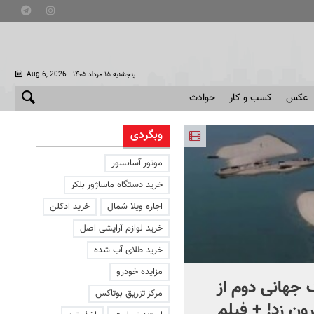
- پنجشنبه ۱۵ مرداد ۱۴۰۵
Aug 6, 2026
عکس
کسب و کار
حوادث
وبگردی
موتور آسانسور
خرید دستگاه ماساژور بلکر
اجاره ویلا شمال
خرید ادکلن
خرید لوازم آرایشی اصل
خرید طلای آب شده
مزایده خودرو
جهانی دوم از
افشای اطلاعات برای ترور
مرکز تزریق بوتاکس
ون زد! + فیلم
بارون ترامپ | ماجرای قرار