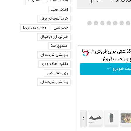
استند تسلیت
اخذ رتبه
عاشقانه با یک زن
آهنگ جدید
خرید دوچرخه برقی
چاپ لیبل
Buy backlinks
صرافی ارز دیجیتال
صندوق طلا
ذاشتی برای فروش ؟ اینجا
پارتیشن شیشه ای
 و راحت بفروش
دانلود اهنگ جدید
بت خودرو ✅
رزرو هتل دبی
پارتیشن شیشه ای
›