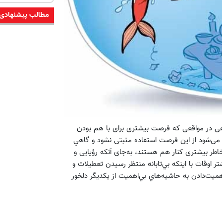
مطالب پیشنهادی
هی در مواقعی که فرصت بیشتری برای با هم بودن
 می‌شود از این فرصت استفاده مثبتی نشود و گاهي
هفته تا 13روز همسران با فراغ خاطر بیشتری کنار هم هستند، به‌جای آنکه رؤیایی و
اوقات با اينكه بي‌تابانه منتظر رسيدن تعطيلات و
اهميت‌دادن به حاشيه‌هاي بي‌اهميت از يكديگر دلخور