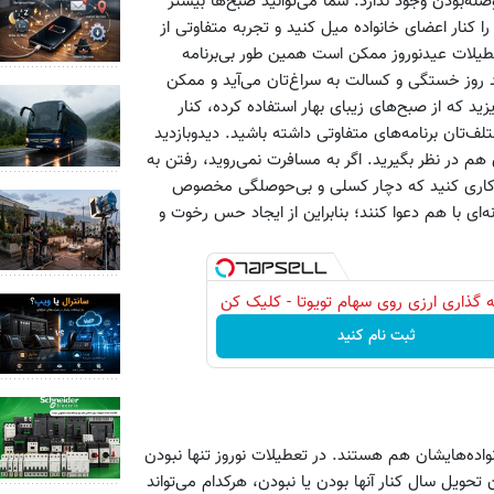
صله‌بودن وجود ندارد. شما می‌توانید صبح‌ها بیشتر
ا کنار اعضای خانواده میل کنید و تجربه متفاوتی از
 باشید اما واقعیت این است که فقط 2روز اول تعطيلات عيدنوروز ممكن است همین طور بی‌برنامه
ند روز خستگی و کسالت به سراغ‌تان می‌آید و ممکن
د که از صبح‌های زیبای بهار استفاده کرده، کنار
لف‌تان برنامه‌های متفاوتی داشته باشید. دیدوبازدید
 هم در نظر بگیرید. اگر به مسافرت نمی‌روید، رفتن به
ت کاری کنید که دچار کسلی و بی‌حوصلگی مخصوص
ه هر بهانه‌ای با هم دعوا کنند؛ بنابراين از ايجاد حس رخوت و
 گذاری ارزی روی سهام تویوتا - کلیک کن
ثبت نام کنید
اده‌هایشان هم هستند. در تعطیلات نوروز تنها نبودن
 تحویل سال کنار آنها بودن یا نبودن، هرکدام می‌تواند