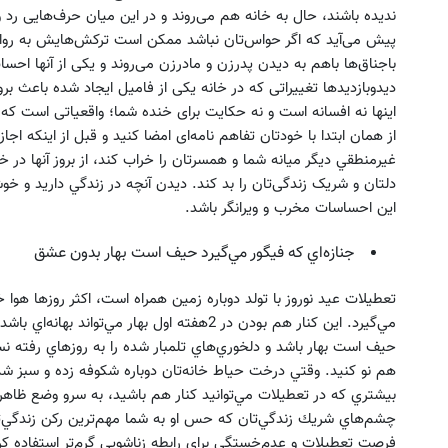
ندیده باشند، حال به خانه هم می‌روند و در اين ميان حرف‌هایی رد 
پیش می‌آید که اگر حواس‌تان نباشد ممکن است ترکش‌هایش به رواب
باجناق‌ها باهم به دیدن پدرزن و مادرزن می‌روند و یکی از آنها ا
دیدوبازدیدها تغییراتی که در خانه یکی از فاميل ایجاد شده باعث 
اینها نه افسانه است و نه حکایت برای خنده شما؛ واقعیاتی است که
از همان ابتدا با خودتان تفاهم نامه‌ای امضا کنید و قبل از اينكه ا
غيرمنطقي ديگر ميانه شما و همسرتان را خراب كند، از بروز آنها در خ
دلتان و شریک زندگی‌تان را بد کند. ديدن آنچه در زندگي داريد و خو
اين احساسات مخرب و ويرانگر باشد.
جنازه‌اي كه فيگور مي‌گيرد حيف است بهار بدون عشق
تعطيلات عيد نوروز با تولد دوباره زمين همراه است، اكثر روزها هو
مي‌گيرد. اين كنار هم بودن در 2هفته اول بهار مي‌تو
حيف است بهار باشد و دلخوري‌هاي تلمبار شده را به روزهاي رفته نسپ
هم نو كنيد. وقتي درخت حياط خانه‌تان دوباره شكوفه زده و سبز شده،
بيشتري كه در تعطيلات مي‌توانيد كنار هم باشيد، به سرو وضع ظاهري‌
چشم‌هاي شريك زندگي‌تان كه حس او به شما مهم‌‌ترين ركن زندگي‌ت
فرصت تعطيلات و عدم‌خستگي براي رابطه زناشويي گرم‌تر استفاده كرده 