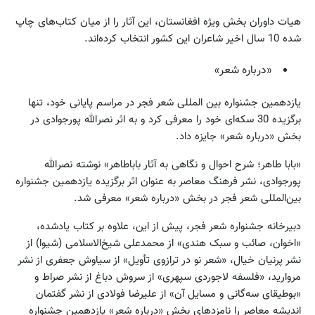
هیات داوران بخش ویژه افغانستان، این آثار را از میان کتاب‌های چاپ
شده 10 سال اخیر شاعران این کشور انتخاب کرده‌اند.
«درباره شعر»
یازدهمین جشنواره بین المللی شعر فجر در مراسم پایانی خود، تنها
برگزیده 30 سکه‌ای خود را معرفی کرد و به اثر نصرالله پورجوادی در
بخش «درباره شعر» جایزه داد.
«بابا طاهر؛ شرح احوال و نگاهی به آثار باباطاهر» نوشته نصرالله
پورجوادی، نشر فرهنگ معاصر به عنوان اثر برگزیده یازدهمین جشنواره
بین‌المللی شعر فجر در بخش «درباره شعر» معرفی شد.
دبیرخانه جشنواره شعر فجر، پیش‌ از این، علاوه بر کتاب یادشده،
«اخوان، صائب و سبک هندی» از محمدعلی شیخ‌الاسلامی (شیوا) از
نشر پرنیان خیال، «شعر نو در ترازوی تأویل» از سیاوش جعفری از نشر
مروارید، «فلسفه لاجوردی سپهری» از سروش دباغ از نشر صراط و
«بوطیقای سه‌گانی و مسایل آن» از علیرضا فولادی از نشر گفتمان
اندیشه معاصر را نامزدهای بخش «درباره شعر» یازدهمین جشنواره