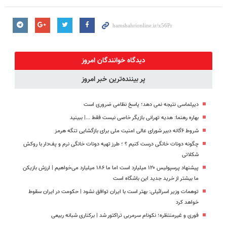
دیدگاه خوانندگان امروز
پر بیننده‌ترین خبر امروز
دیپلماسی نتیجه‌ نمی دهد؛ پاسخ نظامی ضروری است
بهاره رهنما: هدیه تهرانی بازیگر خاصی نیست فقط ...|‌ ببینید
شروط ۶گانه دبیر شورای عالی امنیت ملی برای بازگشایی تنگه هرمز
چگونه دونات خانگی درست کنیم ؟ ؛ طرز تهیه دونات خانگی نرم و پف‌دار با روکش
شکلاتی
پیشنهاد پرسپولیس ۱۲۰ میلیارد است اما ما ۱۸۶ میلیارد می‌خواهیم | ارزش بازیکن
ما بیشتر از خرید جدید این باشگاه است
توهمات وزیر اسرائیلی: بهتر است با ایران توافق نشود | حکومت در ایران سقوط
خواهد کرد
فوری و غیرمنتظره؛‌ نکونام سرمربی تراکتور شد | برکناری شبانه ربیعی