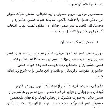
شعر فجر اعلام کرده بود.
محمدسرور مولایی، مریم حسینی و زیبا اشراقی، اعضای هیأت داوران
این بخش همراه با فاطمه راکعی، نماینده هیات علمی جشنواره و
محمدکاظم کاظمی، دبیر علمی جشنواره، اعضای کمیته نهایی انتخاب
آثار در این بخش را تشکیل می‌دادند.
بخش کودک و نوجوان
داوران بخش شعر کودک و نوجوان، شامل محمدحسن حسینی، انسیه
موسویان و سعیده موسوی‌زاده، همچنین محمدکاظم کاظمی (دبیر
علمی جشنواره) و مصطفی رحماندوست (نماینده هیات علمی
جشنواره) فهرست برگزیدگان و تقدیری این بخش را به شرح زیر اعلام
کردند:
«قِچ قِچ» سروده طیبه شامانی از انتشارات کانون پرورش فکری
کودکان و نوجوانان و «وای اگر دُم داشتم»، سروده مریم هاشم‌پور از
همین ناشر، به صورت مشترک در بخش کودک و نوجوان یازدهمین
جشنواره شعر فجر برگزیده شدند و به هریک از آنها 15 سکه بهار آزادی