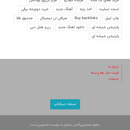
خرید طلای آب شده
مزایده خودرو
مرکز تزریق بوتاکس
استند تسلیت
اخذ رتبه
آهنگ جدید
خرید دوچرخه برقی
چاپ لیبل
Buy backlinks
صرافی ارز دیجیتال
صندوق طلا
پارتیشن شیشه ای
دانلود اهنگ جدید
رزرو هتل دبی
پارتیشن شیشه ای
درباره ما
قیمت دلار، طلا و سکه
تبلیغات
نسخه دسکتاپ
حقوق همشهری‌آنلاین متعلق به موسسه همشهری است