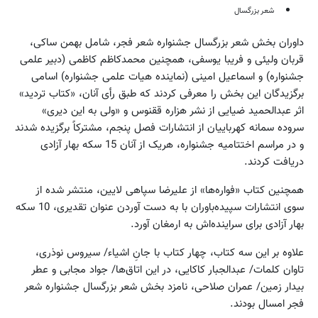
شعر بزرگسال
داوران بخش شعر بزرگسال جشنواره شعر فجر، شامل بهمن ساکی،
قربان ولیئی و فریبا یوسفی، همچنین محمدکاظم کاظمی (دبیر علمی
جشنواره) و اسماعیل امینی (نماینده هیات علمی جشنواره) اسامی
برگزیدگان این بخش را معرفی کردند که طبق رأی آنان، «کتاب تردید»
اثر عبدالحمید ضیایی از نشر هزاره ققنوس و «ولی به این دیری»
سروده سمانه کهرباییان از انتشارات فصل پنجم، مشترکاً برگزیده شدند
و در مراسم اختتامیه جشنواره، هریک از آنان 15 سکه بهار آزادی
دریافت کردند.
همچنین کتاب «فواره‌ها» از علیرضا سپاهی لایین، منتشر شده از
سوی انتشارات سپیده‌باوران با به دست آوردن عنوان تقدیری، 10 سکه
بهار آزادی برای سراینده‌اش به ارمغان آورد.
علاوه بر این سه کتاب، چهار کتاب با جانِ اشیاء/ سیروس نوذری،
تاوان کلمات/ عبدالجبار کاکایی، در این اتاق‌ها/ جواد مجابی و عطر
بیدار زمین/ عمران صلاحی، نامزد بخش شعر بزرگسال جشنواره شعر
فجر امسال بودند.