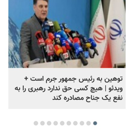
توهین به رئیس جمهور جرم است +
نم
ویدئو | هیچ کسی حق ندارد رهبری را به
را
نفع یک جناح مصادره کند
جن
بی