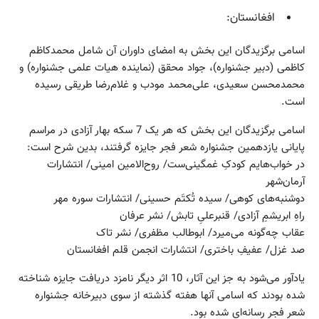
افغانستان:
اسامی برگزیدگان این بخش به امضای داوران آن شامل محمدکاظم
کاظمی (دبیر جشنواره)،‌ جواد محقق (نماینده هیات علمی جشنواره) و
محمدمحسن سعیدی، علی‌محمد مودب و غلام‌رضا طریقی رسیده
است.
اسامی برگزیدگان این بخش که هر یک 7 سکه بهار آزادی در مراسم
پایانی یازدهمین جشنواره شعر فجر جایزه گرفتند، بدین شرح است:
در خواب‌هایم کودکِ غمگینی‌ست/ روح‌الامین امینی/ انتشارات
آرمان‌شهر
دوشنبه‌های کوهی/ سیده تُکتَم حسینی/ انتشارات سوره‌ مهر
راهِ ابریشمِ آزادی/ قنبرعلیِ تابش/ نشر عرفان
عقاب‌ چه‌گونه می‌میرد/ ابوطالب مظفری/ نشر تاک
صد غزل/ عفیفِ باختری/ انتشارات انجمن قلم افغانستان
یادآور می‌شود به جز این آثار، 10 اثر دیگر نامزد دریافت جایزه شناخته
شده بودند که اسامی آنها هفته گذشته از سوی دبیرخانه جشنواره
شعر فجر رسانه‌ای شده بود.