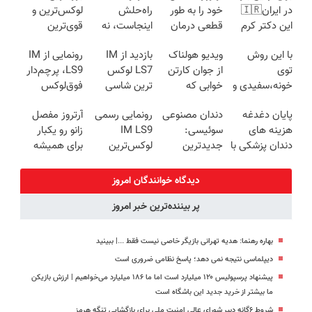
در ایران🇮🇷
خود را به طور
راه‌حلش
لوکس‌ترین و
این دکتر کرم
قطعی درمان
اینجاست، نه
قوی‌ترین
ترمیم کننده 23
کنید!
توی داروخونه
شاسی بلند
با این روش
ویدیو هولناک
بازدید از IM
رونمایی از IM
روزه ساخت!
◗پرسش‌نامه◖
EREV در در
توی
از جوان کارتن
LS7 لوکس
LS9، پرچم‌دار
ایران رونمایی
خونه،سفیدی و
خوابی که
ترین شاسی
فوق‌لوکس
شد
زیبایی دندوناتو
میلیاردر شد.
بلند برقی ایران
EREV وارد بازار
پایان دغدغه
دندان مصنوعی
رونمایی رسمی
آرتروز مفصل
برگردون
آموزش رایگان
در باشگاه
ایران شد
هزینه های
سوئیسی:
IM LS9
زانو رو یکبار
(40%off)
انقلاب
دندان پزشکی با
جدیدترین
لوکس‌ترین
برای همیشه
پک سفید
فناوری اروپا،
EREV در ایران
درمان کن!
کننده خانگی
سبک و مقاوم |
◗پرسش‌نامه◖
دیدگاه خوانندگان امروز
پرداخت قسطی
پر بیننده‌ترین خبر امروز
بهاره رهنما: هدیه تهرانی بازیگر خاصی نیست فقط ...|‌ ببینید
دیپلماسی نتیجه‌ نمی دهد؛ پاسخ نظامی ضروری است
پیشنهاد پرسپولیس ۱۲۰ میلیارد است اما ما ۱۸۶ میلیارد می‌خواهیم | ارزش بازیکن
ما بیشتر از خرید جدید این باشگاه است
شروط ۶گانه دبیر شورای عالی امنیت ملی برای بازگشایی تنگه هرمز