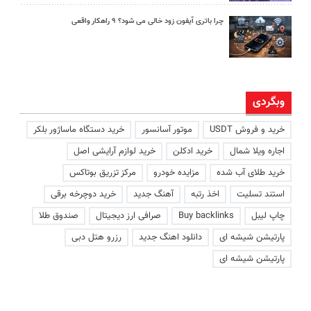
چرا باتری آیفون زود خالی می شود؟ ۹ راهکار واقعی
وبگردی
خرید و فروش USDT
موتور آسانسور
خرید دستگاه ماساژور بلکر
اجاره ویلا شمال
خرید ادکلن
خرید لوازم آرایشی اصل
خرید طلای آب شده
مزایده خودرو
مرکز تزریق بوتاکس
استند تسلیت
اخذ رتبه
آهنگ جدید
خرید دوچرخه برقی
چاپ لیبل
Buy backlinks
صرافی ارز دیجیتال
صندوق طلا
پارتیشن شیشه ای
دانلود اهنگ جدید
رزرو هتل دبی
پارتیشن شیشه ای