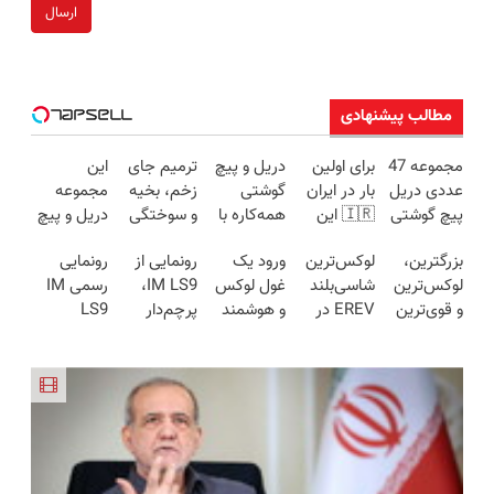
ارسال
مطالب پیشنهادی
مجموعه 47
برای اولین
دریل و پیچ
ترمیم جای
این
عددی دریل
بار در ایران
گوشتی
زخم، بخیه
مجموعه
پیچ گوشتی
🇮🇷 این
همه‌کاره با
و سوختگی
دریل و پیچ
شارژی
دکتر کرم
گیربکس
فقط در 3
گوشتی رو با
بزرگترین،
لوکس‌ترین
ورود یک
رونمایی از
رونمایی
(تخفیف به
ترمیم کننده
هوشمند ⚙️
هفته!!😍
گارانتی و
لوکس‌ترین
شاسی‌بلند
غول لوکس
IM LS9،
رسمی IM
مدت
23 روزه
(نصف
نصف قیمت
و قوی‌ترین
EREV در
و هوشمند
پرچم‌دار
LS9
محدود)
ساخت!
قیمت بازار
بخر!😉
شاسی بلند
ایران، توسط
به ایران، IM
فوق‌لوکس
لوکس‌ترین
🔥)
EREV در
نیکا موتور
LS9 رسماً
EREV وارد
EREV در
در ایران
رونمایی
رونمایی شد
بازار ایران
ایران
رونمایی شد
شد!
شد