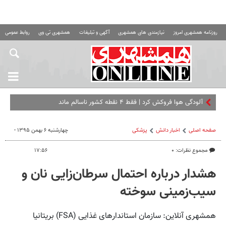
روزنامه همشهری امروز
نیازمندی های همشهری
آگهی و تبلیغات
همشهری تی وی
روابط عمومی ه
آلودگی هوا فروکش کرد | فقط ۴ نقطه کشور ناسالم ماند
صفحه اصلی
اخبار دانش
پزشکی
چهارشنبه ۶ بهمن ۱۳۹۵ -
مجموع نظرات: ۰
۱۷:۵۶
هشدار درباره احتمال سرطان‌زایی نان و
سیب‌زمینی سوخته
همشهری آنلاین: سازمان استاندارهای غذایی (FSA) بریتانیا