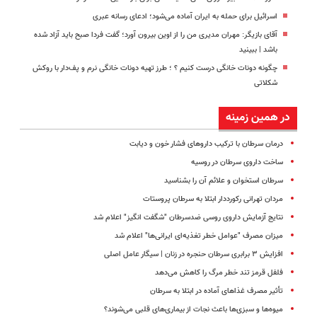
اسرائیل برای حمله به ایران آماده می‌شود؛ ادعای رسانه عبری
آقای بازیگر: مهران مدیری من را از اوین بیرون آورد؛ گفت فردا صبح باید آزاد شده
باشد | ببینید
چگونه دونات خانگی درست کنیم ؟ ؛ طرز تهیه دونات خانگی نرم و پف‌دار با روکش
شکلاتی
در همین زمینه
درمان سرطان با ترکیب داروهای فشار خون و دیابت
ساخت داروی سرطان در روسیه
سرطان استخوان و علائم آن را بشناسید
مردان تهرانی رکورد‌دار ابتلا به سرطان پروستات
نتایج آزمایش داروی روسی ضدسرطان "شگفت انگیز" اعلام شد
میزان مصرف "عوامل خطر تغذیه‌ای ایرانی‌ها" اعلام شد
افزایش ۳ برابری سرطان حنجره در زنان | سیگار عامل اصلی
فلفل قرمز تند خطر مرگ را کاهش می‌دهد
تأثیر مصرف غذاهای آماده در ابتلا به سرطان
میوه‌ها و سبزی‌ها باعث نجات از بیماری‌های قلبی می‌شوند؟