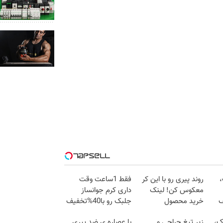
،
روند پیری رو با این کر
فقط 1ساعت وقت
معکوس کن! لینک
داری کرم جوانساز
ف
خرید محصول
جلبک رو با40%تخفیف
بخری!
ک،
زیر تیغ جراحی و
با عصاره ی ضد پیری