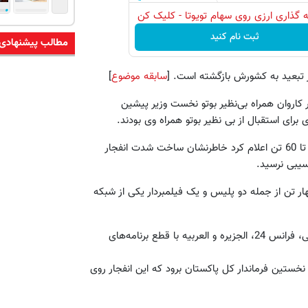
 گذاری ارزی روی سهام تویوتا - کلیک کن
ثبت نام کنید
مطالب پیشنهادی
ز تبعید به کشورش بازگشته ‌است. [
سابقه موضوع
]
کاروان همراه بی‌نظیر بوتو نخست وزیر پیشین
برای استقبال از بی نظیر بوتو همراه وی بودند.
خبرنگار آسوشیتدپرس هم که خبرگزاری‌اش تعداد قربانیان را بین 50 تا 60 تن اعلام کرد خاطرنشان ساخت شدت انفجار
سیبی نرسید.
 از سی و چهار تن از جمله دو پلیس و یک فیلمبردار یکی از شبکه
بسیاری از شبکه های تلویزیونی جهان از جمله سی ان ان، بی بی سی، فرانس 24، الجزیره و العربیه با قطع برنامه‌های
خستین فرماندار کل پاکستان برود که این انفجار روی