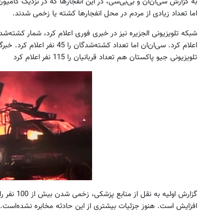
به گزارش سی‌ان‌ان و بی‌بی‌سی‌، در این انفجارها که در نزدیک کامیو
اما تعداد زیادی از مردم در محل انفجارها کشته یا زخمی شدند.
شبکه تلویزیونی الجزیره نیز در خبری فوری اعلام کرد، شمار کشته‌شد
تلویزیونی جیو پاکستان هم تعداد قربانیان را 115 نفر اعلام کرد
این پک تقویت موی جلبک توی حمومت
خالیه!45%تخفیف
ماهه راه حلشه
خرید محصول
رزرو آنلاین
گزارش اولیه
افزایش است. هنوز جزئیات بیشتری از این حادثه مخابره نشده‌است.