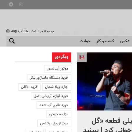
- جمعه ۱۶ مرداد ۱۴۰۵
Aug 7, 2026
عکس
کسب و کار
حوادث
وبگردی
موتور آسانسور
خرید دستگاه ماساژور بلکر
اجاره ویلا شمال
خرید ادکلن
خرید لوازم آرایشی اصل
خرید طلای آب شده
مزایده خودرو
یلی قطعه «گل
آمیتاب باچان به ایران می‌آید
مرکز تزریق بوتاکس
خوانی کرد | ببینید
+ فیلم