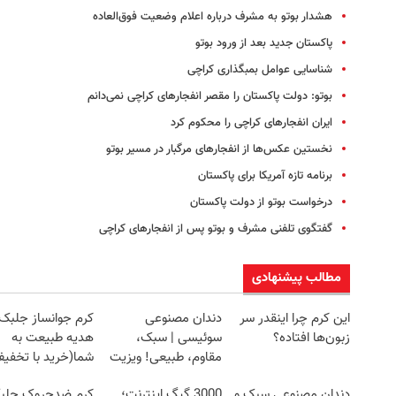
هشدار بوتو به مشرف درباره اعلام وضعیت فوق‌العاده
پاکستان جدید بعد از ورود بوتو
شناسایی عوامل بمبگذاری کراچی
بوتو: دولت پاکستان را مقصر انفجارهای کراچی نمی‌دانم
ایران انفجارهای کراچی را محکوم کرد
نخستین عکس‌ها از انفجارهای مرگبار در مسیر بوتو
برنامه تازه آمریکا برای پاکستان
درخواست بوتو از دولت پاکستان
گفتگوی تلفنی مشرف و بوتو پس از انفجارهای کراچی
مطالب پیشنهادی
این کرم چرا اینقدر سر
دندان مصنوعی
کرم جوانساز جلبک
زبون‌ها افتاده؟
سوئیسی | سبک،
هدیه طبیعت به
مقاوم، طبیعی! ویزیت
شما(خرید با تخفی
رایگان+پرداخت
ویژه)
دندان مصنوعی سبک و
3000 گیگ اینترنت؛
کرم ضدچروک جلب