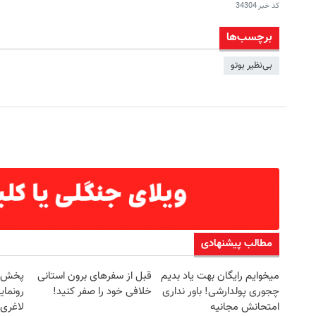
کد خبر
34304
برچسب‌ها
بی‌نظیر بوتو
مطالب پیشنهادی
میخوایم رایگان بهت یاد بدیم
قبل از سفرهای برون استانی
چجوری پولدارشی! باور نداری
خلافی خود را صفر کنید!
رونمای
امتحانش مجانیه
لاغری