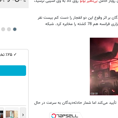
ن روباز حامل
بی‌نظیر بوتو
روی داد به وی آسیبی نرسید،
گان بر اثر وقوع این دو انفجار را دست کم بیست نفر
اعلام کرد. سی‌ان‌ان اما تعداد کشته‌شدگان را 45 نفر اعلام کرد. خبرگزاری فرانسه هم 78 کشته را مخابره کرد. شبکه
دندونت از دست رفته؟ ایمپلنت با اقساط ۱۲
ایمپلنت دندان با اقساط 12 ماهه ✅ بدون
✓ ۲۵
سود بدون ضامن
رزرو آنلاین
 به نقل از منابع پزشکی، زخمی شدن بیش از 100 نفر را تأیید می‌کند اما شمار حادثه‌دیدگان به سرعت در حال
‹