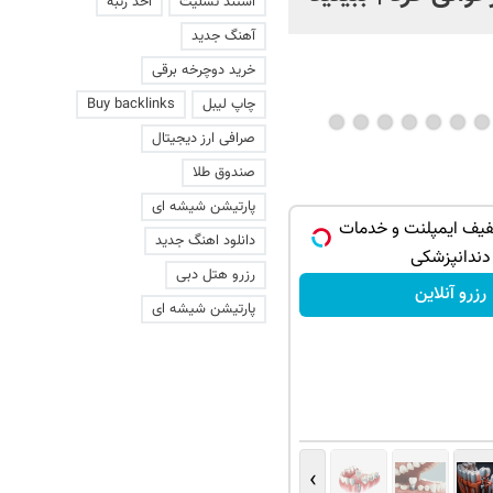
استند تسلیت
اخذ رتبه
آهنگ جدید
خرید دوچرخه برقی
چاپ لیبل
Buy backlinks
صرافی ارز دیجیتال
صندوق طلا
پارتیشن شیشه ای
٪ تخفیف ایمپلنت و خدمات
دانلود اهنگ جدید
دندانپزشکی
رزرو هتل دبی
رزرو آنلاین
پارتیشن شیشه ای
›