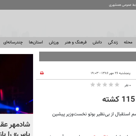
ابط عمومی همشهری
محله
زندگی
دانش
فرهنگ و هنر
ورزش
استان‌ها
چندرسانه‌ای
پنجشنبه ۲۶ مهر ۱۳۸۶ - ۱۹:۰۳
۰ نفر
م استقبال از بی‌نظیر بوتو نخست‌وزیر پیشین
معدن طلا منفجر شد؛ ۱۶ نفر
شادمهر عق
مجروح شدند + فیلم
یاس» را باز