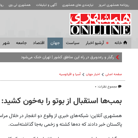
روزنامه همشهری امروز
نیازمندی های همشهری
آگهی و تبلیغات
همشهری تی وی
رو
خانه
آرشیو اخبار
سياست
جهان
اقتصاد
جامعه
شهر
رگبار و رعدوبرق در راه این مناطق کشور | تهران خنک می‌شود
صفحه اصلی
اخبار جهان
آسیا و اقیانوسیه
مجموع نظرات: ۰
بمب‌ها استقبال از بوتو را به‌خون کشید: 115 کشته
همشهری آنلاین: شبکه‌های خبری از وقوع دو انفجار در خلال مراس
پاکستان خبر دادند که ده‌ها کشته و زخمی به‌جا گذاشته‌است.