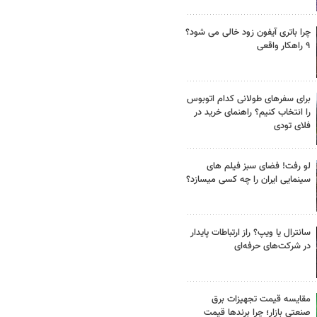
چرا باتری آیفون زود خالی می شود؟
۹ راهکار واقعی
برای سفرهای طولانی کدام اتوبوس
را انتخاب کنیم؟ راهنمای خرید در
فلای تودی
لو رفت! فضای سبز فیلم های
سینمایی ایران را چه کسی میسازد؟
سانترال یا ویپ؟ راز ارتباطات پایدار
در شرکت‌های حرفه‌ای
مقایسه قیمت تجهیزات برق
صنعتی بازار؛ چرا برندها قیمت