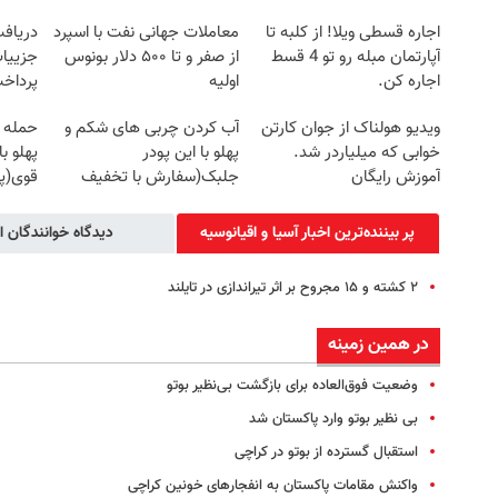
اجاره‌ قسطی ویلا! از کلبه تا
معاملات جهانی نفت با اسپرد
آپارتمان مبله رو تو 4 قسط
از صفر و تا ۵۰۰ دلار بونوس
جزییات
اجاره کن.
اولیه
پرداخ
ویدیو هولناک از جوان کارتن
آب کردن چربی های شکم و
حمله 
خوابی که میلیاردر شد.
پهلو با این پودر
پهلو ب
آموزش رایگان
جلبک(سفارش با تخفیف
قوی(پ
ویژه)
سبز45%تخفیف)
پر بیننده‌ترین اخبار آسیا و اقیانوسیه
دیدگاه خوانندگان ا
۲ کشته و ۱۵ مجروح بر اثر تیراندازی در تایلند
در همین زمینه
وضعیت فوق‌العاده برای بازگشت بی‌نظیر بوتو
بی نظیر بوتو وارد پاکستان شد
استقبال گسترده از بوتو در کراچی
واکنش مقامات پاکستان به انفجارهای خونین کراچی