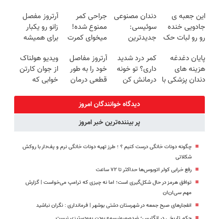
ترمیم کننده 23
کنی!!
(◂پرسش‌نامه)
زیبایی دندوناتو
این جعبه ی
دندان مصنوعی
جراحی کمر
آرتروز مفصل
روزه ساخت!
برگردون
جادویی خنده
سوئیسی:
ممنوع شده!
زانو رو یکبار
(40%off)
رو رو لبات حک
جدیدترین
میخوای کمرت
برای همیشه
میکنه
فناوری اروپا،
رو در منزل
درمان کن!
پایان دغدغه
کمر درد شدید
آرتروز مفاصل
ویدیو هولناک
خرید40%تخفیف
سبک و مقاوم |
درمان کنی؟
◗پرسش‌نامه◖
هزینه های
داری؟ تو خونه
خود را به طور
از جوان کارتن
پرداخت قسطی
((پرسش‌نامه))
دندان پزشکی با
درمانش کن
قطعی درمان
خوابی که
پک سفید
(◂پرسش‌نامه
کنید!
میلیاردر شد.
کننده خانگی
رو پرکن)
◗پرسش‌نامه◖
آموزش رایگان
دیدگاه خوانندگان امروز
پر بیننده‌ترین خبر امروز
چگونه دونات خانگی درست کنیم ؟ ؛ طرز تهیه دونات خانگی نرم و پف‌دار با روکش
شکلاتی
رفع خرابی کولر اتوبوس‌ها حداکثر تا ۷۲ ساعت
توافق هرمز در حال شکل‌گیری است؛ اما نه چیزی که ترامپ می‌خواست | گزارش
مهم سی‌ان‌ان
انفجارهای صبح جمعه در شهرستان دشتی بوشهر | فرمانداری : نگران نباشید
حکم تاریخی در انگلیس؛ ضدصهیونیسم» بودن یهودستیزی نیست