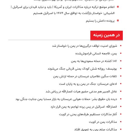
اعلام موضع ترکیه درباره مذاکرات ایران و آمریکا | باید و نباید فیدان برای اسرائیل |
الشیبانی: خواستار بازگشت به توافق سال ۱۹۷۴ با اسرائیل هستیم
پرونده داعش را بستیم
در همین زمینه
شورای امنیت توقف درگیری‌ها در یمن را خواستار شد
یمن، فاجعه انسانی فراموش‌شده
۱۰۷ کشته در حمله سعودی‌ها به یمن
یونیسف: روزانه شش کودک یمنی قربانی جنگ می‌شوند
تلفات سگین نظامیان عربستان در حمله ارتش یمن
ادعای عربستان: جنگ در یمن رو به پایان است
عادل الجبیر هم مدعی حضور هیات انصارالله در ریاض شد
دیده بان حقوق بشر: حملات هوایی عربستان به بازار مستبا یمن جنایت جنگی بود
انصارالله: اسرائیل در پس پرده تهاجم به یمن قرار دارد
آغاز مذاکرات مستقیم طرف‌های یمنی در کویت
مذاکرات یمن در کویت
مذاکرات صلح یمن به تعویق افتاد