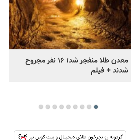
ج
معدن طلا منفجر شد؛ ۱۶ نفر مجروح
خن
شدند + فیلم
رو
فا
می
گردونه رو بچرخون طلای دیجیتال و بیت کوین ببر 🎁😍