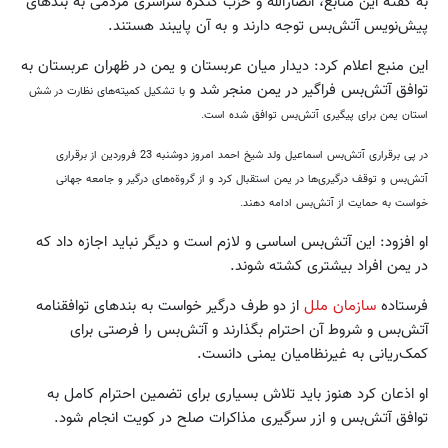
به گفته این منابع، انصارالله و حزب کنگره سراسری مردمی به بندهای
پیش‌نویس آتش‌بس توجه دارند و به آن پایبند هستند.
این منبع اعلام کرد: دیدار میان عربستان و یمن در ظهران عربستان به
توافق آتش‌بس فراگیر در یمن منجر شد و
با تشکیل کمیته‌های نظارت در شش
استان یمن برای پیگیری آتش‌بس توافق شده است.
در پی برقراری آتش‌بس اسماعیل ولد شیخ احمد امروز دوشنبه 23 فروردين از برقراری
آتش‌بس و توقف درگیری‌ها در یمن استقبال کرد و از گروةه‌های درگیر و جامعه جهانی
خواست به حمایت از آتش‌بس ادامه دهند.
او افزود: این آتش‌بس اساسی و لازم است و دیگر نباید اجازه داد که
در یمن افراد بیشتری کشته شوند.
فرستاده
سازمان ملل
از دو طرف درگیر خواست به بندها‌ی توافقنامه
آتش‌بس و شروط آن احترام بگذارند و آتش‌بس را فرصتی برای
کمک‌ریانی به غیرنظامیان یمنی دانست.
او اذعان کرد هنوز باید تلاش بسیاری برای تضمین احترام کامل به
توافق آتش‌بس و ازر سرگیری مذاکرات صلح در کویت انجام شود.