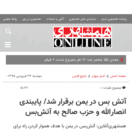
روزنامه همشهری امروز
نیازمندی های همشهری
آگهی و تبلیغات
همشهری تی وی
روابط عمومی ه
معدن طلا منفجر شد؛ ۱۶ نفر مجروح شدند + فیلم
صفحه اصلی
اخبار جهان
خلیج‌ فارس
دوشنبه ۲۳ فروردین ۱۳۹۵ -
مجموع نظرات: ۰
۰۵:۲۷
آتش بس در یمن برقرار شد/ پایبندی
انصارالله و حزب صالح به آتش‌بس
همشهری‌آنلاین: آتش‌بس در یمن با هدف هموار کردن راه برای