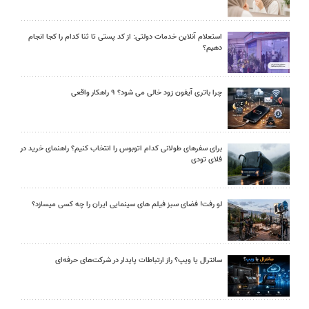
استعلام آنلاین خدمات دولتی: از کد پستی تا ثنا کدام را کجا انجام
دهیم؟
چرا باتری آیفون زود خالی می شود؟ ۹ راهکار واقعی
برای سفرهای طولانی کدام اتوبوس را انتخاب کنیم؟ راهنمای خرید در
فلای تودی
لو رفت! فضای سبز فیلم های سینمایی ایران را چه کسی میسازد؟
سانترال یا ویپ؟ راز ارتباطات پایدار در شرکت‌های حرفه‌ای