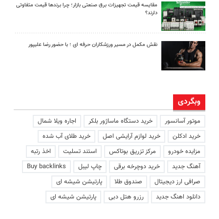
مقایسه قیمت تجهیزات برق صنعتی بازار؛ چرا برندها قیمت متفاوتی
دارند؟
نقش مکمل در مسیر ورزشکاران حرفه ای ؛ با حضور رضا علیپور
وبگردی
موتور آسانسور
خرید دستگاه ماساژور بلکر
اجاره ویلا شمال
خرید ادکلن
خرید لوازم آرایشی اصل
خرید طلای آب شده
مزایده خودرو
مرکز تزریق بوتاکس
استند تسلیت
اخذ رتبه
آهنگ جدید
خرید دوچرخه برقی
چاپ لیبل
Buy backlinks
صرافی ارز دیجیتال
صندوق طلا
پارتیشن شیشه ای
دانلود اهنگ جدید
رزرو هتل دبی
پارتیشن شیشه ای