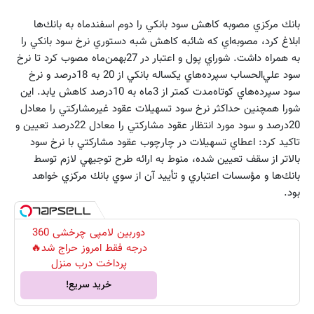
بانك مركزي مصوبه كاهش سود بانكي را دوم اسفندماه به بانك‌ها
ابلاغ كرد، مصوبه‌اي كه شائبه كاهش شبه دستوري نرخ سود بانكي را
به همراه داشت. شوراي پول و اعتبار در 27بهمن‌ماه مصوب كرد تا نرخ
سود علي‌الحساب سپرده‌هاي يكساله بانكي از 20 به 18درصد و نرخ
سود سپرده‌هاي كوتاه‌مدت كمتر از 3‌ماه به 10درصد كاهش يابد. اين
شورا همچنين حداكثر نرخ سود تسهيلات عقود غيرمشاركتي را معادل
20درصد و سود مورد انتظار عقود مشاركتي را معادل 22درصد تعيين و
تاكيد كرد: اعطاي تسهيلات در چارچوب عقود مشاركتي با نرخ سود
بالاتر از سقف تعيين شده، منوط به ارائه طرح توجيهي لازم توسط
بانك‌ها و مؤسسات اعتباري و تأييد آن از سوي بانك مركزي خواهد
بود.
دوربین لامپی چرخشی 360
درجه فقط امروز حراج شد🔥
پرداخت درب منزل
خرید سریع!