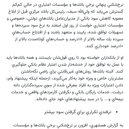
نرخ‌شكني پنهاني برخي بانك‌ها و مؤسسات اعتباري در حالي كم‌كم
گسترش مي‌يابد كه ولي‌الله سيف، رئيس‌كل بانك مركزي قبل از ابلاغ
مصوبه كاهش سود بانكي از مديران‌عامل بانك‌هاي دولتي، خصوصي و
مؤسسات اعتباري خواست از روز اول اسفند به نرخ سود سپرده‌ها و
تسهيلات توافق ‌شده، پايبند و متعهد باشند و از افتتاح حساب‌هاي
سپرده يك ساله بالاتر از ۱۸درصد و حساب‌هاي كوتاه‌مدت بالاتر از
۱۰درصد خودداري كنند.
او از بانكداران خواسته بود تا روي قول‌شان بايستند و همه بانك‌ها بايد
با عمل به توافق خود از خدشه‌دار شدن اعتبار نظام بانكي جلوگيري
كنند. البته بانك‌ها روش‌هاي غيررقابتي براي راضي‌ نگه‌داشتن
مشتريان خاص و ويژه خود به‌كار مي‌گيرند، ازجمله اينكه پيشنهاد وام‌،
دادن اعتبارات ويژه به افراد معرفي شده از سوي سپرده‌گذاران دانه
درشت، خدمات رايگان بانكي و نگرفتن كارمزد‌هاي واقعي و خدمات
بيمه‌اي و... را در سبد پيشنهادهاي خود جاي داده‌اند.
ترفندي تكراري براي گرفتن سود بيشتر
به گزارش همشهري، افزون بر نرخ‌شكني برخي بانك‌ها و مؤسسات