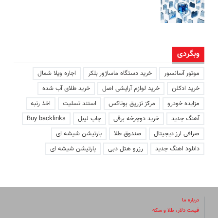
وبگردی
موتور آسانسور
خرید دستگاه ماساژور بلکر
اجاره ویلا شمال
خرید ادکلن
خرید لوازم آرایشی اصل
خرید طلای آب شده
مزایده خودرو
مرکز تزریق بوتاکس
استند تسلیت
اخذ رتبه
آهنگ جدید
خرید دوچرخه برقی
چاپ لیبل
Buy backlinks
صرافی ارز دیجیتال
صندوق طلا
پارتیشن شیشه ای
دانلود اهنگ جدید
رزرو هتل دبی
پارتیشن شیشه ای
درباره ما
قیمت دلار، طلا و سکه