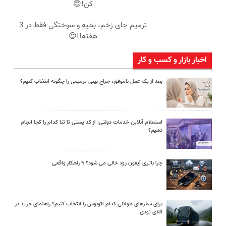
کن!😍
ترمیم جای زخم، بخیه و سوختگی فقط در 3
هفته!!😍
اخبار بازار و کسب و کار
بعد از یک عمل ناموفق، جراح بینی ترمیمی را چگونه انتخاب کنیم؟
استعلام آنلاین خدمات دولتی: از کد پستی تا ثنا کدام را کجا انجام
دهیم؟
چرا باتری آیفون زود خالی می شود؟ ۹ راهکار واقعی
برای سفرهای طولانی کدام اتوبوس را انتخاب کنیم؟ راهنمای خرید در
فلای تودی