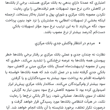
اعتباري كه عمدتا داراي بدهي به بانك مركزي هستند، برخي از بانك‌ها
در كاهش دادن نرخ سود تسهيلات هم ترفند‌هايي را براي رعايت
نكردن مصوبه بانك مركزي و شوراي پول و اعتبار به‌كار بسته‌اند، ازجمله
اينكه بخشي از تسهيلات اعطايي به مشتريان را نزد خود بدون پرداخت
سود، نگه مي‌دارند تا به اين ترتيب نرخ سود مؤثر تسهيلات بانكي
دست‌كم 2درصد بيشتر از نرخ مصوب باشد.
مردم در انتظار واكنش جدي بانك مركزي
نظارت نه چندان جدي و عملي بانك مركزي بر رفتار برخي بانك‌ها خطر
پيوستن همه بانك‌ها به عرصه نرخ‌شكني را تشديد مي‌كند، خطري كه
پس از مصوبه ارديبهشت‌ماه امسال بانك مركزي مبني بر كاهش سود
بانكي جدي گرفته نشد و در عمل ثابت شد كه همه بانك‌ها خواسته يا
ناخواسته اقدام به پرداخت سود بيشتر به سپرده‌گذاران و يا گرفتن
سود بيشتر از وام‌گيرندگان مي‌كنند. سكاندار بانك مركزي پيش‌تر ابراز
اميدواري كرده بود تا مصوبه كاهش نرخ سود بدون نياز به گزارش
تخلف از سوي بانك‌ها، عملياتي شود، زيرا اگر بانكي نرخ‌ها را رعايت
نكند، در هيأت انتظامي بانك‌ها مورد رسيدگي قرار خواهد گرفت و
درصورت تكرار تخلف، برخورد شايسته با آن بانك انجام خواهد شد. آيا