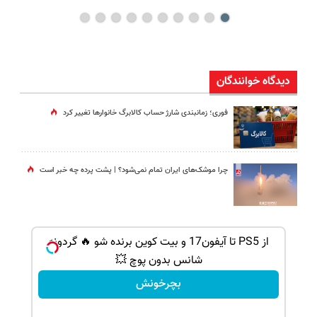
دیدگاه خوانندگان
فوری؛ زمانبندی‌ شارژ حساب کالابرگ خانوارها تغییر کرد
چرا موشک‌های ایران تمام نمی‌شود؟ | پشت پرده چه خبر است
گردونه شانس بدون پوچ از PS5 تا آیفون17 و 1000دلار
از PS5 تا آیفون17 و بیت کوین برنده شو 🔥 گردونه
شانس بدون پوچ 💥
بچرخونش