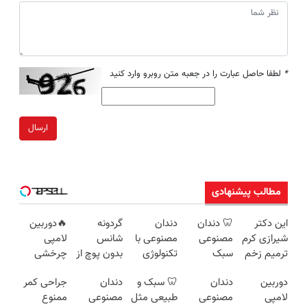
*
لطفا حاصل عبارت را در جعبه متن روبرو وارد کنید
ارسال
مطالب پیشنهادی
این دکتر
🦷 دندان
دندان
گردونه
🔥دوربین
شیرازی کرم
مصنوعی
مصنوعی با
شانس
لامپی
ترمیم زخم
سبک
تکنولوژی
بدون پوچ از
چرخشی
ایرانی را
سوئیسی |
دیجیتال
PS5 تا
360 درجه
دوربین
دندان
🦷 سبک و
دندان
جراحی کمر
ساخت!!!
📍تهران |
سوئیسی
آیفون17 و
🔥 پرداخت
لامپی
مصنوعی
طبیعی مثل
مصنوعی
ممنوع
✅ ویزیت
🇨🇭
بیت کوین
درب منزل