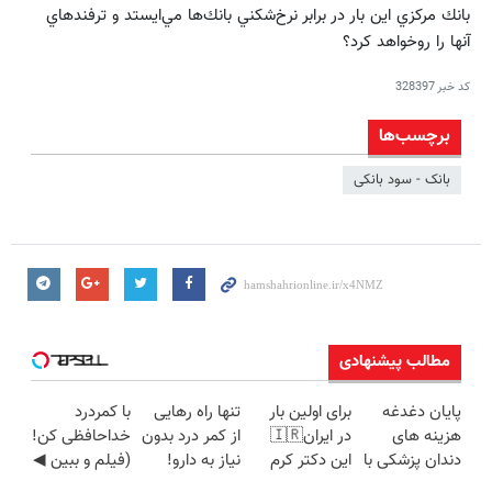
بانك مركزي اين بار در برابر نرخ‌شكني بانك‌ها مي‌ايستد و ترفند‌هاي
آنها را روخواهد كرد؟
کد خبر
328397
برچسب‌ها
بانک - سود بانکی
مطالب پیشنهادی
پایان دغدغه
برای اولین بار
تنها راه رهایی
با کمردرد
هزینه های
در ایران🇮🇷
از کمر درد بدون
خداحافظی کن!
دندان پزشکی با
این دکتر کرم
نیاز به دارو!
(فیلم و ببین ◀
پک سفید
ترمیم کننده 23
(◂پرسش‌نامه)
پرسش‌نامه رو