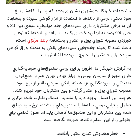
مشاهدات خبرنگار همشهري نشان مي‌دهد كه پس از كاهش نرخ
سود بانكي، برخي از بانك‌ها با استفاده از ابزار گواهي سپرده و پيشنهاد
آن به برخي مشتريان داراي سپرده‌هاي چند ميليوني، سودي بين 20 و
حتي 24درصد به آنها پرداخت مي‌كنند. اين اقدام بانك‌ها كه نوعي
دورزدن مصوبه شوراي پول و اعتبار و بخشنامه
بانك مركزي
است،
باعث شده تا زمينه جابه‌جايي سپرده‌هاي بانكي به سمت اوراق گواهي
سپرده براي جلوگيري از خروج سپرده‌ها افزايش يابد.
به گزارش خبرنگار ما، افزون بر اين برخي صندوق‌هاي سرمايه‌گذاري
داراي مجوز از سازمان بورس و اوراق بهادار تهران هم با جمع‌كردن
نقدينگي و سپرده‌گذاري نزد شبكه بانكي، سودي بالاتر از نرخ سود
مصوب شوراي پول و اعتبار گرفته و بين مشتريان خود توزيع كنند.
هرچند اين احتمال وجود دارد با تشديد احتمالي نظارت بانك مركزي بر
تعامل و تباني برخي بانك‌ها با صندوق‌هاي يادشده، نرخ سود توافق
شده بين مشتريان و اين صندوق‌ها كاهش يابد اما هنوز اقدامي براي
جلوگيري از اين اقدام بانك‌ها صورت نگرفته است.
خطر مخدوش شدن اعتبار بانك‌ها