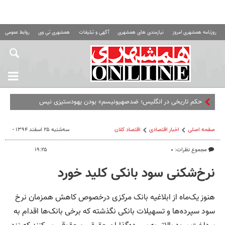
روزنامه همشهری امروز
نیازمندی های همشهری
آگهی و تبلیغات
همشهری تی وی
روابط عمومی ه
حکم تاریخی در انگلیس؛ ضدصهیونیسم» بودن یهودستیزی نیست
صفحه اصلی
اخبار اقتصادی
اقتصاد كلان
سه‌شنبه ۲۵ اسفند ۱۳۹۴ -
مجموع نظرات: ۰
۱۹:۲۵
نرخ‌شکنی سود بانکی کلید خورد
هنوز یک‌ماه از ابلاغیه بانک مرکزی درخصوص کاهش همزمان نرخ
سود سپرده‌ها و تسهیلات بانکی نگذشته که برخی بانک‌ها اقدام به