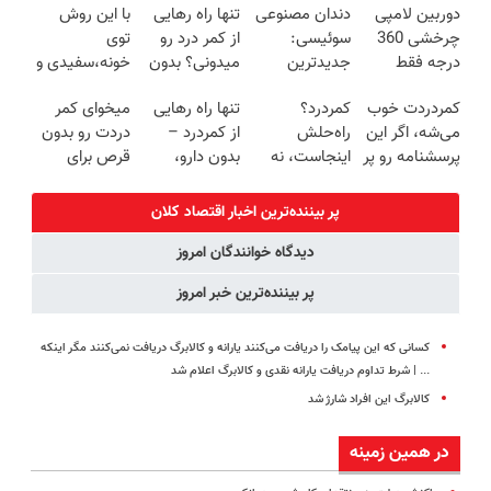
دوربین لامپی
دندان مصنوعی
تنها راه رهایی
با این روش
کننده خانگی
روزه ساخت!
پرکن)
چرخشی 360
سوئیسی:
از کمر درد رو
توی
درجه فقط
جدیدترین
میدونی؟ بدون
خونه،سفیدی و
امروز حراج شد
فناوری اروپا،
نیاز به دارو!
زیبایی دندوناتو
کمردردت خوب
کمردرد؟
تنها راه رهایی
میخوای کمر
🔥 پرداخت
سبک و مقاوم |
(◂پرسش‌نامه)
برگردون
می‌شه، اگر این
راه‌حلش
از کمردرد –
دردت رو بدون
درب منزل
پرداخت قسطی
(40%off)
پرسشنامه رو پر
اینجاست، نه
بدون دارو،
قرص برای
کنی!!
توی داروخونه
بدون جراحی!
همیشه خوب
«فرم پر کن»
کنی؟
پر بیننده‌ترین اخبار اقتصاد كلان
(◂پرسش‌نامه
دیدگاه خوانندگان امروز
رو پر کن)
پر بیننده‌ترین خبر امروز
کسانی که این پیامک را دریافت می‌کنند یارانه و کالابرگ دریافت نمی‌کنند مگر اینکه
... | شرط تداوم دریافت یارانه نقدی و کالابرگ اعلام شد
کالابرگ این افراد شارژ شد
در همین زمینه