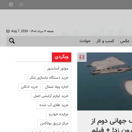
- جمعه ۱۶ مرداد ۱۴۰۵
Aug 7, 2026
عکس
کسب و کار
حوادث
وبگردی
موتور آسانسور
خرید دستگاه ماساژور بلکر
اجاره ویلا شمال
خرید ادکلن
خرید لوازم آرایشی اصل
خرید طلای آب شده
مزایده خودرو
جهانی دوم از
افشای اطلاعات برای ترور
مرکز تزریق بوتاکس
ون زد! + فیلم
بارون ترامپ | ماجرای قرار