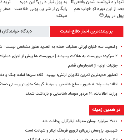
تنها راه ثروتمند شدن واقعی❗❗
به پول نیاز داری؟ این دوره
بعد از این دوره تو خواب هم
رایگان از شر بی پولی خلاصت
صفر پ
پول در بیار😍
میکنه
پر بیننده‌ترین اخبار دفاع-امنیت
دیدگاه خوانندگان ا
وضعیت سه خلبان ایرانی عملیات حمله به العدید هنوز مشخص نیست | شا
۲ سرکرده تروریست به هلاکت رسیدند | تروریست ها پیش از اجرای عملیات مورد ضربه قرار گرفتند
جزئیات اولیه از انفجارهای قشم
تصاویر جدیدترین تمرین تکاوران ارتش؛ ببینید | کلاه سبزها آماده جنگ و دفا
اطلاعیه سپاه: ۸ شرور مسلح شاخص و مرتبط گروهک‌های تروریستی دستگیر شدند
وزارت اطلاعات: ۲۱ مزدور موساد شناسایی و بازداشت شدند
در همین زمینه
۳۰۰۰ میلیارد تومان معوقه ایثارگران پرداخت شد
شهیدی: پژوهش زیربنای ترویج فرهنگ ایثار و شهادت است