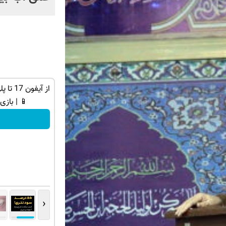
ه ایمپلنت
اگه تو این دوره شرکت نکنی باختی! ( رایگان
آموزش ببین پولدار شی)
📱 | بازی
کلیک کن!
‹