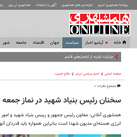
روزنامه همشهری امروز
نیازمندی های همشهری
آگهی و تبلیغات
همشهری تی وی
رو
خانه
آرشیو اخبار
سياست
جهان
اقتصاد
جامعه
شهر
صفحه اصلی
اخبار سیاسی ایران
دفاع-امنیت
مجموع نظرات: ۰
سخنان رئیس بنیاد شهید در نماز جمعه ا
همشهری آنلانی: معاون رئیس جمهور و رییس بنیاد شهید و امور ای
انرژی هسته‌ای مدیون شهدا است بنابراین همواره باید قدردان آنها