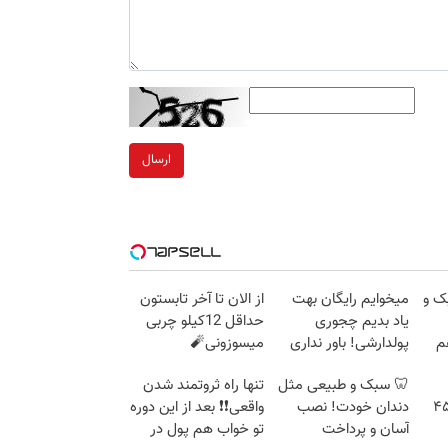
ارسال
ک و
میخوایم رایگان بهت
از الان تا آخر تابستون
یاد بدیم چجوری
حداقل 12کیلو چربی
م
پولدارشی! باور نداری
میسوزونی🧨
امتحانش مجانیه
🦷 سبک و طبیعی مثل
تنها راه ثروتمند شدن
وشی؟ با خودرو۴۵
دندان خودت! نصب
واقعی❗❗ بعد از این دوره
آسان و پرداخت
تو خواب هم پول در