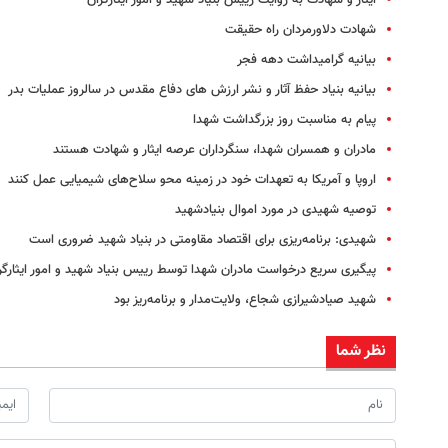
ایثار و شهادت به روایت رییس بنیاد شهید و امور ایثارگران
شهادت دلاورمردان راه حقیقت
بیانیه گرامیداشت دهه فجر
بیانیه بنیاد حفظ آثار و نشر ارزش های دفاع مقدس در سالروز عملیات بدر
پیام به مناسبت روز بزرگداشت شهدا
مادران و همسران شهدا، سنگرداران عرصه ایثار و شهادت هستند
اروپا و آمریکا به تعهدات خود در زمینه محو سلاح‌های شیمیایی عمل کنند
توصیه شهیدی در مورد اموال بنیادشهید
شهیدی: برنامه‌ریزی برای اقتصاد مقاومتی در بنیاد شهید ضروری است
پیگیری سریع درخواست مادران شهدا توسط رییس بنیاد شهید و امور ایثارگر
شهید صیادشیرازی شجاع، ولایت‌مدار و برنامه‌ریز بود
نظر شما