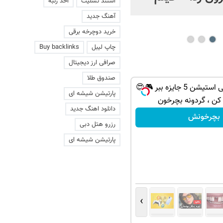
استند تسلیت
اخذ رتبه
عاشقانه با یک زن
آهنگ جدید
خرید دوچرخه برقی
چاپ لیبل
Buy backlinks
صرافی ارز دیجیتال
صندوق طلا
از آیفون 17 تا پلی استیشن 5 جایزه ببر 🎮😍
پارتیشن شیشه ای
 کن ، گردونه بچرخون
دانلود اهنگ جدید
بچرخونش
رزرو هتل دبی
پارتیشن شیشه ای
›