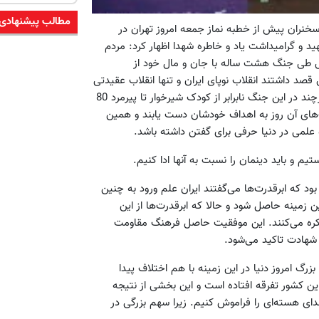
مطالب پیشنهادی
سخنران پیش از خطبه نماز جمعه امروز تهران در
ن می‌گفت،‌ با اشاره به 22 اسفند روز شهید و گرامیداشت یاد و خاطره شهدا اظهار کرد: مردم
لامی طی جنگ هشت ساله با جان و مال خود از
 قصد داشتند انقلاب نوپای ایران و تنها انقلاب عقیدتی
بعد از زمان پیامبر(ص) به رهبری امام خمینی(ره) را از بین ببرند. هرچند در این جنگ نابرابر از کودک شیرخوار تا پیرمرد 80
ت‌های آن روز به اهداف خودشان دست یابند و همین
لمی در دنیا حرفی برای گفتن داشته باشد.
 و باید دینمان را نسبت به آنها ادا کنیم.
 که ابرقدرت‌ها می‌گفتند ایران علم ورود به چنین
 زمینه حاصل شود و حالا که ابرقدرت‌ها از این
 مذاکره می‌کنند. این موفقیت حاصل فرهنگ مقاومت
 شهادت تاکید می‌شود.
ی ایران با گروه 1+5 گفت: قدرت‌های بزرگ امروز دنیا در این زمینه با هم اختلاف پیدا
ین کشور تفرقه افتاده است و این بخشی از نتیجه
ای هسته‌ای را فراموش کنیم. زیرا سهم بزرگی در