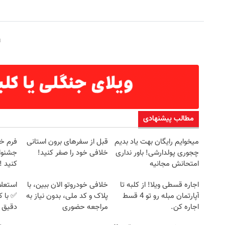
مطالب پیشنهادی
میخوایم رایگان بهت یاد بدیم
قبل از سفرهای برون استانی
فرم خو
چجوری پولدارشی! باور نداری
خلافی خود را صفر کنید!
جشنوار
امتحانش مجانیه
کنید ! | ف
اجاره‌ قسطی ویلا! از کلبه تا
خلافی خودروتو الان ببین، با
استعلا
آپارتمان مبله رو تو 4 قسط
پلاک و کد ملی، بدون نیاز به
✅ با ک
اجاره کن.
مراجعه حضوری
دقیق 