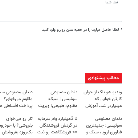
*
لطفا حاصل عبارت را در جعبه متن روبرو وارد کنید
مطالب پیشنهادی
ویدیو هولناک از جوان
دندان مصنوعی
دندان مصنوعی سب
کارتن خوابی که
سوئیسی | سبک،
مقاوم می‌خوای؟
میلیاردر شد. آموزش
مقاوم، طبیعی! ویزیت
پرداخت اقساطی ه
رایگان
رایگان+پرداخت
داریم!😍 | 📍تهران
دندان مصنوعی
تا 3میلیارد وام سرمایه
تارا رو می‌خوای
اقساطی😍
سوئیسی: جدیدترین
در گردش فروشندگان
بفر
فناوری اروپا، سبک و
=> فروشگاهت رو ثبت
یک‌روزه بفروشش