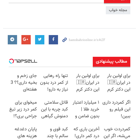
مجله خواب
مطالب پیشنهادی
برای اولین بار
برای اولین بار
تنها راه رهایی
جای زخم و
در ایران🇮🇷
در ایران🇮🇷
از کمر درد بدون
بخیه داری؟؟ 3
این دکتر کرم
این دکتر کرم
نیاز به دارو!
هفته‌ای
ترمیم کننده 23
ترمیم کننده 23
(◂پرسش‌نامه)
محوش کن!
اگر کمردرد داری
۱ میلیارد اعتبار
قاتل سلامتی
میخوای برای
روزه ساخت!
روزه ساخت!
این فیلم رو
خرید طلا |
کبد چربه با این
کمر درد زیر تیغ
ببین!
بدون ضامن و
دمنوش گیاهی
جراحی بری؟!
◗پرسش‌نامه رو
چک
کبدتو بیمه کن
◗پرسش‌نامه رو
کمردردت خوب
آخرین باری که
کبد قوی و
پایان دغدغه
پر کن◖
پر کن◖
می‌شه، اگر این
درد کمر داری!
سالم با چند
هزینه های