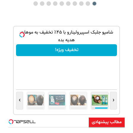
بک!
شامپو جلبک اسپیرولینارو با ۴۵٪ تخفیف به موهات
هدیه بده
تخفیف ویژه!
›
‹
مطالب پیشنهادی