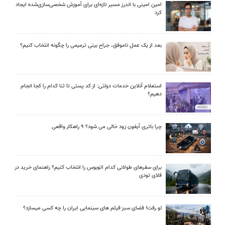
امین امینی با اندرز مسیر تازه‌ای برای آموزش شخصی‌سازی‌شده ایجاد
کرد
بعد از یک عمل ناموفق، جراح بینی ترمیمی را چگونه انتخاب کنیم؟
استعلام آنلاین خدمات دولتی: از کد پستی تا ثنا کدام را کجا انجام
دهیم؟
چرا باتری آیفون زود خالی می شود؟ ۹ راهکار واقعی
برای سفرهای طولانی کدام اتوبوس را انتخاب کنیم؟ راهنمای خرید در
فلای تودی
لو رفت! فضای سبز فیلم های سینمایی ایران را چه کسی میسازد؟