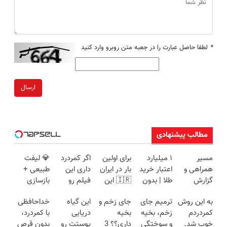
*
لطفا حاصل عبارت را در جعبه متن روبرو وارد کنید
ارسال
مطالب پیشنهادی
مسیر
۱ میلیارد
برای اولین
اگر کمردرد
💎 لیفت
همراهی و
اعتبار خرید
بار در ایران
داری این
طبیعی +
گزارش
طلا | بدون
🇮🇷 این
فیلم رو
بازسازی
عملکرد
ضامن و
دکتر کرم
ببین!
پوست +
به این روش
ترمیم جای
جای زخم و
این گیاه
خداحافظی
گروه اسنپ
چک
ترمیم کننده
◗پرسش‌نامه
کاهش
کمردردم
زخم، بخیه
بخیه
دریایی
با کمردرد،
در ۱۴۰۴
23 روزه
رو پر کن◖
چین‌وچروک؛
خوب شد.
و سوختگی
داری؟؟ 3
پوستت رو
بدون قرص
ساخت!
مشاوره