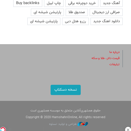
آهنگ جدید
خرید دوچرخه برقی
چاپ لیبل
Buy backlinks
صرافی ارز دیجیتال
صندوق طلا
پارتیشن شیشه ای
دانلود اهنگ جدید
رزرو هتل دبی
پارتیشن شیشه ای
درباره ما
قیمت دلار، طلا و سکه
تبلیغات
نسخه دسکتاپ
حقوق همشهری‌آنلاین متعلق به موسسه همشهری است
Copyright © 2020 HamshahriOnline, All rights reserved
طراحی و تولید: نستوه