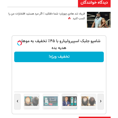
دیدگاه خوانندگان
فریاد تند هادی چوپان؛‌ شما دلقکید | اگر مرد هستید افتخارات من را
کسب کنید
بک!
شامپو جلبک اسپیرولینارو با ۴۵٪ تخفیف به موهات
هدیه بده
تخفیف ویژه!
›
‹