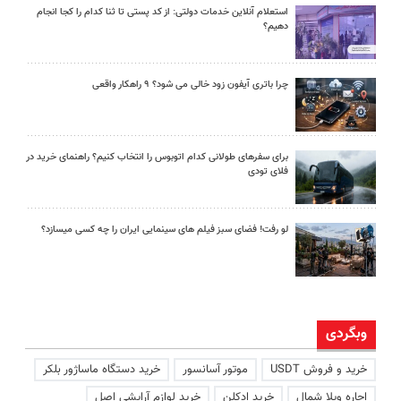
استعلام آنلاین خدمات دولتی: از کد پستی تا ثنا کدام را کجا انجام
دهیم؟
چرا باتری آیفون زود خالی می شود؟ ۹ راهکار واقعی
برای سفرهای طولانی کدام اتوبوس را انتخاب کنیم؟ راهنمای خرید در
فلای تودی
لو رفت! فضای سبز فیلم های سینمایی ایران را چه کسی میسازد؟
وبگردی
خرید و فروش USDT
موتور آسانسور
خرید دستگاه ماساژور بلکر
اجاره ویلا شمال
خرید ادکلن
خرید لوازم آرایشی اصل