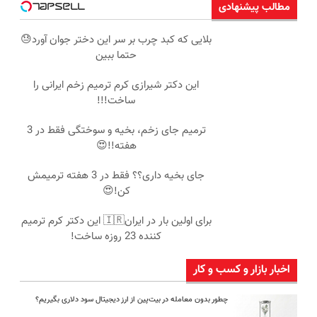
مطالب پیشنهادی
بلایی که کبد چرب بر سر این دختر جوان آورد😓
حتما ببین
این دکتر شیرازی کرم ترمیم زخم ایرانی را
ساخت!!!
ترمیم جای زخم، بخیه و سوختگی فقط در 3
هفته!!😍
جای بخیه داری؟؟ فقط در 3 هفته ترمیمش
کن!😍
برای اولین بار در ایران🇮🇷 این دکتر کرم ترمیم
کننده 23 روزه ساخت!
اخبار بازار و کسب و کار
چطور بدون معامله در بیت‌پین از ارز دیجیتال سود دلاری بگیریم؟