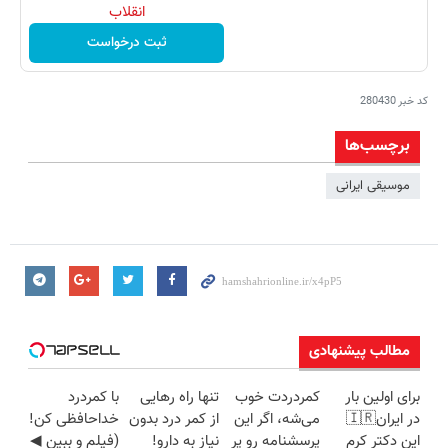
انقلاب
ثبت درخواست
کد خبر
280430
برچسب‌ها
موسیقی ایرانی
مطالب پیشنهادی
برای اولین بار
کمردردت خوب
تنها راه رهایی
با کمردرد
در ایران🇮🇷
می‌شه، اگر این
از کمر درد بدون
خداحافظی کن!
این دکتر کرم
پرسشنامه رو پر
نیاز به دارو!
(فیلم و ببین ◀