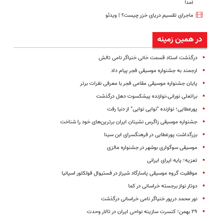
آمد!
ماجرای تقسیم دریای خزر چیست؟ | ویدئو
در همین زمینه
درگذشت استاد قسمت خانی خنیاگر نامی تالش
ارجمند به جشنواره موسیقی فجر پیام داد
پایان جشنواره موسیقی مقامی فجر با معرفی نفرات برتر
براتعلی نورانی،نوازنده پیشکسوت دهل درگذشت
پورعطایی؛ نوازنده "نوایی نوایی" از دنیا رفت
جشنواره موسیقی زاگرس نشینان ایران برترین‌های خود را شناخت
بزرگداشت پورعطایی در فرهنگسرای ابن سینا
موسیقی سوگواری بوشهر در جشنواره مالزی
تعزیه؛ پایه اپرای ایرانی
موفقیت گروه موسیقی پاسارگاد شیراز در فستیوال فولکلور اسپانیا
دوتار نواز برجسته خراسانی در کما
نور محمد درپور خنیاگر نامی خراسانی درگذشت
۲۹ بهمن؛ کنسرت سازینه نواحی ایران در تالار وحدت