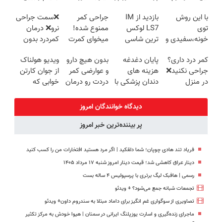
ترمیم کننده 23
کنی!!
(◂پرسش‌نامه)
پرسش‌نامه رو
با این روش
بازدید از IM
جراحی کمر
❌سمت جراحی
روزه ساخت!
پرکن)
توی
LS7 لوکس
ممنوع شده!
نرو❌ درمان
خونه،سفیدی و
ترین شاسی
میخوای کمرت
کمردرد بدون
زیبایی دندوناتو
بلند برقی ایران
رو در منزل
قرص و دارو
کمر درد داری؟
پایان دغدغه
بدون هیچ دارو
ویدیو هولناک
برگردون
در باشگاه
درمان کنی؟
جراحی نکنید❌
هزینه های
و عوارضی کمر
از جوان کارتن
(40%off)
انقلاب
((پرسش‌نامه))
در منزل
دندان پزشکی با
دردت رو درمان
خوابی که
درمانش کن
پک سفید
کن!
میلیاردر شد.
(◂پرسش‌نامه)
کننده خانگی
(پرسش‌نامه)
آموزش رایگان
دیدگاه خوانندگان امروز
پر بیننده‌ترین خبر امروز
فریاد تند هادی چوپان؛‌ شما دلقکید | اگر مرد هستید افتخارات من را کسب کنید
دینار عراق کاهشی شد؛ قیمت دینار امروز شنبه ۱۷ مرداد ۱۴۰۵
رسمی | هافبک لیگ برتری با پرسپولیس ۴ ساله بست
تجمعات شبانه جمع می‌شود؟ + ویدئو
تصاویری از سوگواری غم انگیز برای داماد مبتلا به سندروم داون+ ویدئو
ماجرای زنده‌گیری و اسارت یوزپلنگ ایرانی در سمنان | هیوا خودش به مرکز تکثیر