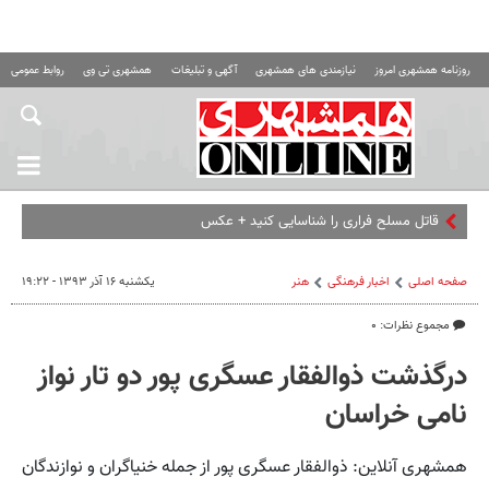
روزنامه همشهری امروز
نیازمندی های همشهری
آگهی و تبلیغات
همشهری تی وی
روابط عمومی ه
قاتل مسلح فراری را شناسایی کنید + عکس
صفحه اصلی
اخبار فرهنگی
هنر
یکشنبه ۱۶ آذر ۱۳۹۳ - ۱۹:۲۲
مجموع نظرات: ۰
درگذشت ذوالفقار عسگری پور دو تار نواز
نامی خراسان
همشهری آنلاین: ذوالفقار عسگری پور از جمله خنیاگران و نوازندگان