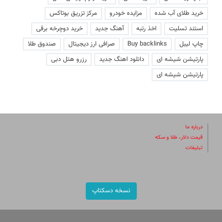
خرید طلای آب شده
مزایده خودرو
مرکز تزریق بوتاکس
استند تسلیت
اخذ رتبه
آهنگ جدید
خرید دوچرخه برقی
چاپ لیبل
Buy backlinks
صرافی ارز دیجیتال
صندوق طلا
پارتیشن شیشه ای
دانلود اهنگ جدید
رزرو هتل دبی
پارتیشن شیشه ای
درباره ما
قیمت دلار، طلا و سکه
تبلیغات
نسخه دسکتاپ