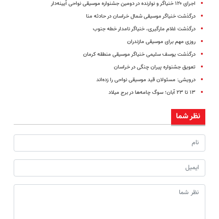
اجرای ۱۲۰ خنیاگر و نوارنده در دومین جشنواره‌ موسیقی نواحی آیینه‌دار
درگذشت خنیاگر موسیقی شمال خراسان در حادثه منا
درگذشت غلام مارگیری، خنیاگر نامدار خطه جنوب
روزی مهم برای موسیقی مازندران
درگذشت یوسف سلیمی خنیاگر موسیقی منطقه کرمان
تعویق جشنواره پیران چنگی در خراسان
درویشی: مسئولان قید موسیقی نواحی را زده‌اند
۱۳ تا ۲۳ آبان؛ سوگ چامه‌ها در برج میلاد
نظر شما