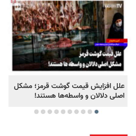
اروپا، سبک
و پرداخت
طبیعی!
درمان بدون
و مقاوم |
اقساطی 💳
ویزیت
جراحی و
پرداخت
📍 تهران
رایگان+پرداخت
قرص
قسطی
اقساطی😍
(پرسشنامه)
علل افزایش قیمت گوشت قرمز؛ مشکل
او
اصلی دلالان و واسطه‌ها هستند!
فن