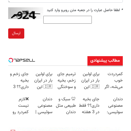
*
لطفا حاصل عبارت را در جعبه متن روبرو وارد کنید
ارسال
مطالب پیشنهادی
کمردردت
برای اولین
ترمیم جای
برای اولین
جای زخم و
خوب
بار در ایران
زخم، بخیه
بار در ایران
بخیه
می‌شه، اگر
🇮🇷 این
و سوختگی
🇮🇷 این
داری؟؟ 3
این
دکتر کرم
فقط در 3
دکتر کرم
هفته‌ای
دندان
جای بخیه
🦷 سبک و
دندان
❌لازم
پرسشنامه
ترمیم کننده
هفته!!😍
ترمیم کننده
محوش کن!
مصنوعی
داری؟؟ فقط
طبیعی مثل
مصنوعی
نیست
رو پر کنی!!
23 روزه
23 روزه
سوئیسی:
در 3 هفته
دندان
سوئیسی |
کمردرد رو
ساخت!
ساخت!
جدیدترین
ترمیمش
خودت!
سبک،
تحمل
فناوری
کن!😍
نصب آسان
مقاوم،
کنی❌