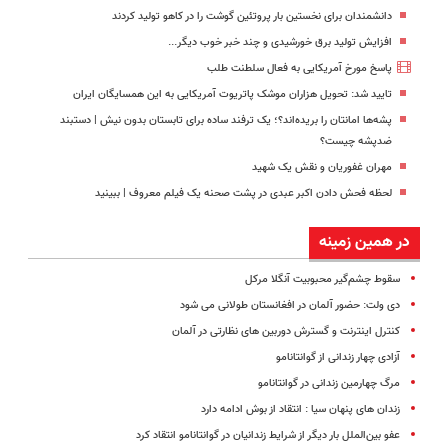
دانشمندان برای نخستین بار پروتئین گوشت را در کاهو تولید کردند
افزایش تولید برق خورشیدی و چند خبر خوب دیگر...
پاسخ مورخ آمریکایی به فعال سلطنت طلب
تایید شد: تحویل هزاران موشک پاتریوت آمریکایی به این همسایگان ایران
پشه‌ها امانتان را بریده‌اند؟؛ یک ترفند ساده برای تابستان بدون نیش | دستبند
ضدپشه چیست؟
مهران غفوریان و نقش یک شهید
لحظه‌ فحش دادن اکبر عبدی در پشت صحنه یک فیلم معروف | ببینید
در همین زمینه
سقوط چشم‌گیر محبوبیت آنگلا مرکل
دی ولت: حضور آلمان در افغانستان طولانی‌ می شود
کنترل اینترنت و گسترش دوربین های نظارتی در آلمان
آزادی چهار زندانی از گوانتانامو
مرگ چهارمین زندانی در گوانتانامو
زندان های پنهان سیا : انتقاد از بوش ادامه دارد
عفو بین‌الملل‌ بار دیگر از شرایط زندانیان‌ در گوانتانامو انتقاد کرد