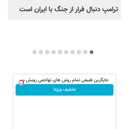
ترامپ دنبال فرار از جنگ با ایران است
مو
س
راه
هم
ند
ک جهت
جایگزین طبیعی تمام روش های تهاجمی رویش مو
تخفیف ویژه!