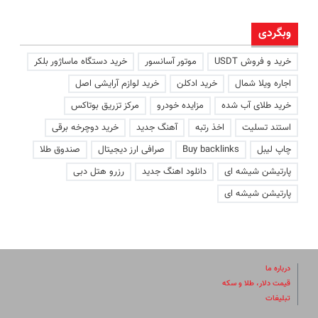
وبگردی
خرید و فروش USDT
موتور آسانسور
خرید دستگاه ماساژور بلکر
اجاره ویلا شمال
خرید ادکلن
خرید لوازم آرایشی اصل
خرید طلای آب شده
مزایده خودرو
مرکز تزریق بوتاکس
استند تسلیت
اخذ رتبه
آهنگ جدید
خرید دوچرخه برقی
چاپ لیبل
Buy backlinks
صرافی ارز دیجیتال
صندوق طلا
پارتیشن شیشه ای
دانلود اهنگ جدید
رزرو هتل دبی
پارتیشن شیشه ای
درباره ما
قیمت دلار، طلا و سکه
تبلیغات