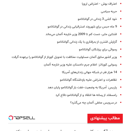
اعتراف بوش - اعتراض اروپا
حربه سیاسی
خود کشی 3 زندانی در گوانتانامو
9 ماه حبس برای شهروند استرالیایی زندانی در گوانتانامو
اشتاین مایر، دست کم تا 2009 وزیر خارجه آلمان می‌ماند
گزارش اشترن از بدرفتاری با یک زندانی گوانتانامو
رسوائی برای پزشکان گوانتانامو
وزیر کشور سابق آلمان مسئولیت مخالفت با تحویل کورناز از گوانتانامو را برعهده گرفت
رسوایی کورناتز: اعلام جرم دادستان علیه وزیر خارجه آلمان
14 هزار نفر در شبکه جهانی زندان‌های آمریکا
تظاهرات و اعتراض علیه بازداشتگاه گوانتانامو
پاریس: آمریکا به‌ وضعیت خفت بار گوانتانامو پایان‌ دهد
رامسفلد از رسانه ها انتقاد و از گوانتانامو دفاع کرد
در سرویس مخفی آلمان چه می‌گذرد؟
مطالب پیشنهادی