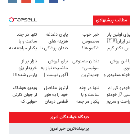
مطالب پیشنهادی
برای اولین بار
خبر خوب
پایان دغدغه
تنها در چند
در ایران🇮🇷
مخصوص
هزینه های
ساعت و با
این دکتر کرم
شکمو ها!
دندان پزشکی با
یکبار مراجعه به
ترمیم کننده 23
آسون ترین
پک سفید
خودرو45
با این روش
دندان مصنوعی
برای فروش
بازار پر از
روزه ساخت!
روش لاغری
کننده خانگی
توی
سوئیسی:
ماشنیت نیاز به
خریدار پژو
معرفی شد
خونه،سفیدی و
جدیدترین
آگهی نیست |
پارس شده!!!
زیبایی دندوناتو
فناوری اروپا،
اینجا راحت
ماشینتو اینجا
خودرو کی ام
تنها در چند
آرتروز مفاصل
ویدیو هولناک
برگردون
سبک و مقاوم |
بفروشش
به راحتی
سی j7 خودتو
ساعت و با
خود را به طور
از جوان کارتن
(40%off)
پرداخت قسطی
بفروش
راحت و سریع
یکبار مراجعه
قطعی درمان
خوابی که
بفروشش
کنید!
میلیاردر شد.
◗پرسش‌نامه◖
آموزش رایگان
دیدگاه خوانندگان امروز
پر بیننده‌ترین خبر امروز