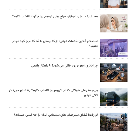
بعد از یک عمل ناموفق، جراح بینی ترمیمی را چگونه انتخاب کنیم؟
استعلام آنلاین خدمات دولتی: از کد پستی تا ثنا کدام را کجا انجام
دهیم؟
چرا باتری آیفون زود خالی می شود؟ ۹ راهکار واقعی
برای سفرهای طولانی کدام اتوبوس را انتخاب کنیم؟ راهنمای خرید در
فلای تودی
لو رفت! فضای سبز فیلم های سینمایی ایران را چه کسی میسازد؟