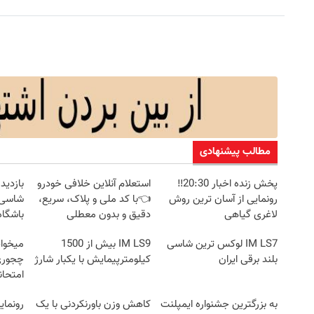
مطالب پیشنهادی
پخش زنده اخبار 20:30‼️
استعلام آنلاین خلافی خودرو
رونمایی از آسان ترین روش
👈با کد ملی و پلاک، سریع،
شاسی ب
لاغری گیاهی
دقیق و بدون معطلی
باشگاه
IM LS7 لوکس ترین شاسی
IM LS9 بیش از 1500
میخوای
بلند برقی ایران
کیلومترپیمایش با یکبار شارژ
چجوری 
امتحا
به بزرگترین جشنواره ایمپلنت
کاهش وزن باورنکردنی با یک
رونمای