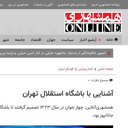
روزنامه همشهری امروز
نیازمندی های همشهری
آگهی و تبلیغات
همشهری تی وی
رو
خانه
آرشیو اخبار
سياست
جهان
اقتصاد
جامعه
شهر
تصویر خاطره‌انگیز از زنده‌یاد ماه‌چهره خلیلی در کنار امین حیایی و پارسا پیرو
صفحه اصلی
اخبار ورزشی
فوتبال ايران
مجموع نظرات: ۰
آشنایی با باشگاه استقلال تهران
همشهری‌آنلاین: چهار جوان در سال ۳
جانانپور بود.