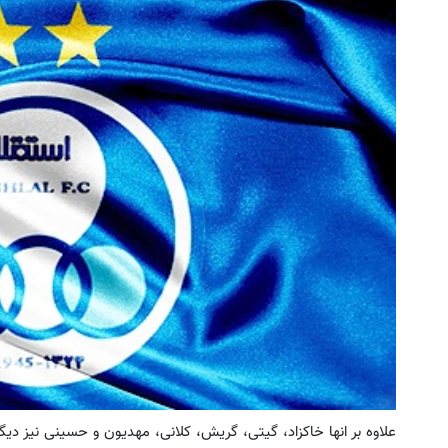
شاسی بلند برقی ایران
به بزرگترین جشنواره ایمپلنت تهر
! | فقط ۲۵ میلیون !
ثبت درخواست
رزرورایگان نوبت
علاوه بر انها خاکزاد، گیتی، گریش، کلانی، مهدیون و حسینی نیز دیگ