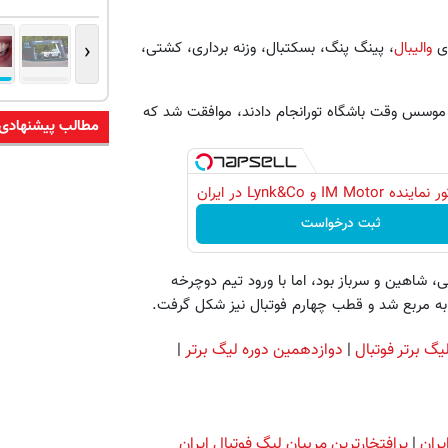
‹
ای
والیبال
، پینگ پنگ، بسکتبال، وزنه برداری، کشتی،
د موسس وقت باشگاه تورانجام دادند، موافقت شد که
مطالب پیشنهادی
IM Motor و Lynk&Co در ایران
ثبت درخواست
پیش از سال ۱۳۲۵ بین سه تیم دارایی، شاهین و سرباز بود، اما با ورود تیم دوچرخه
ت به مربع شد و قطب چهارم فوتبال نیز شکل گرفت.
یگ برتر فوتبال
|
دوازدهمین دوره لیگ برتر
|
یران
|
پرافتخارترین مربیان لیگ فوتبال ایران