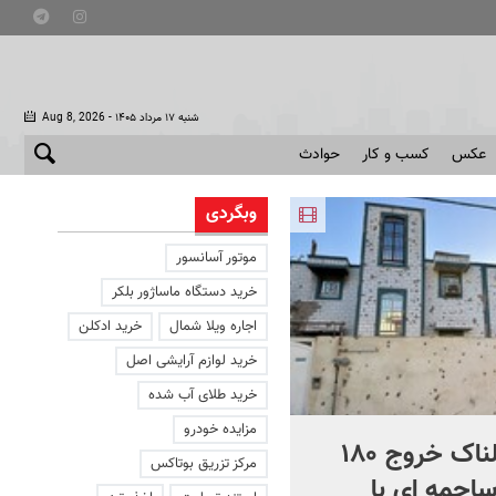
- شنبه ۱۷ مرداد ۱۴۰۵
Aug 8, 2026
عکس
کسب و کار
حوادث
وبگردی
موتور آسانسور
خرید دستگاه ماساژور بلکر
اجاره ویلا شمال
خرید ادکلن
خرید لوازم آرایشی اصل
خرید طلای آب شده
مزایده خودرو
ماجرای هولناک خروج ۱۸۰
این مخدر علناً در خیابان
مرکز تزریق بوتاکس
ساچمه ای با
مصرف می شود! + ویدئو |