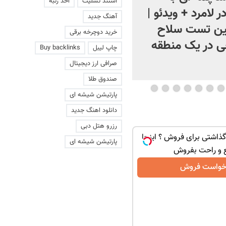
استند تسلیت
اخذ رتبه
ر لامرد + ویدئو |
توضیحات سم شناس بالینی
آهنگ جدید
لین تست سلاح
درباره مخدر «ناس»
خرید دوچرخه برقی
ی در یک منطقه
چاپ لیبل
Buy backlinks
صرافی ارز دیجیتال
صندوق طلا
پارتیشن شیشه ای
دانلود اهنگ جدید
رزرو هتل دبی
ذاشتی برای فروش ؟ اینجا
پارتیشن شیشه ای
 و راحت بفروش
خواست فروش