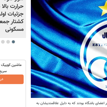
رسیده! + ویدئو | ادعای عجیب
حرارت بالا د
ترامپ درباره تورم ایران |
جزئیات او
واکنش بانک مرکزی
کشتار جمع
مسکونی
ان سر بزنید
تنها در چند ساعت و با یکبار مراجعه فروخته
ماشین کوییک گ
شد ✅
سریع
درخواست فروش
در
ر اعضای باشگاه بودند که به دلیل علاقمندیشان به