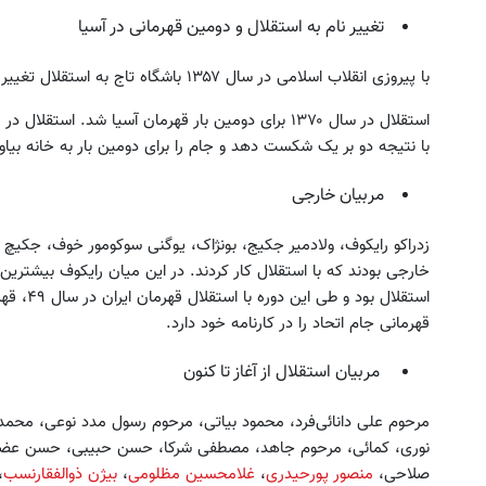
تغییر نام به استقلال و دومین قهرمانی در آسیا
با پیروزی انقلاب اسلامی در سال ۱۳۵۷ باشگاه تاج به استقلال تغییر نام پیدا کرد.
استقلال در سال ۱۳۷۰ برای دومین بار قهرمان آسیا شد. استقلال در فینال باشگاه های آسیا توانست تیم لیائولینگ
با نتیجه دو بر یک شکست دهد و جام را برای دومین بار به خانه بیاور
مربیان خارجی
زدراکو رایکوف، ولادمیر جکیج، بونژاک، یوگنی سوکومور خوف، جکیچ د
خارجی بودند که با استقلال کار کردند. در این میان رایکوف بیشتر
استقلال بود و طی این دوره با استقلال قهرمان ایران در سال ۴۹، قهرمان جام میلز
قهرمانی جام اتحاد را در کارنامه خود دارد.
مربیان استقلال از آغاز تا کنون
مرحوم علی دانائی‌فرد، محمود بیاتی، مرحوم رسول مدد نوعی، محمد
نوری، کمائی، مرحوم جاهد، مصطفی شرکا، حسن حبیبی، حسن عضدی
صلاحی،
منصور پورحیدری
،
غلامحسین مظلومی
،
بیژن ذوالفقارنسب
،