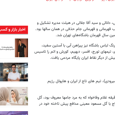
ز عمو اوغلی، گرائیلی، دانائی و سید آقا جلالی در هیئت مدیره تشکیل و
بت‌ها شد. حاصل کار نایب قهرمانی در سالهای ۲۵ و ۲۶، نایب قهرمانی و قهرمانی جام حذفی در همان سالها بود.
اخبار بازار و کسب
نگ لباس باشگاه نیز پیراهن آبی با آستین سفید،
، تیمهای تورج، افسر، دیهیم، کورش و اتم را تاسیس
 از دیگر نقاط ایران پایگاه مردمی یافت.
یه (شهید شیرودی)، تیم های تاج از ایران و هاپوئل رژیم
قب بود که در این دقیقه غلام وفاخواه که به مرد جامها معروف بود، گل
تاج با گل مسعود معینی مدافع پیش تاخته خود در