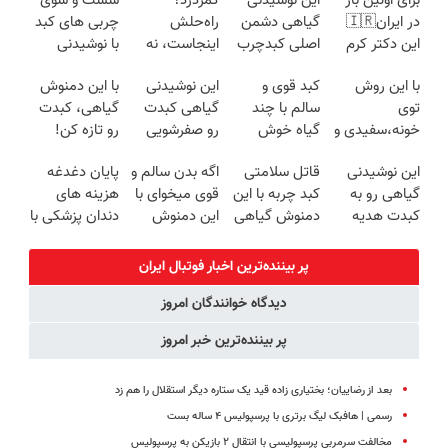
برای اولین بار
این نوشیدنی
کمردرد؟
شست و شوی
در ایران🇮🇷
گیاهی دشمن
راه‌حلش
چربی های کبد
این دکتر کرم
اصلی کبدچرب
اینجاست، نه
با نوشیدنی
ترمیم کننده 23
است(55%تخفیف
توی داروخونه
گیاهی(55%تخفیف)
با این روش
کبد قوی و
این نوشیدنی
با این دمنوش
روزه ساخت!
ویژه)
توی
سالم با چند
گیاهی کبدت
گیاهی، کبدت
خونه،سفیدی و
گیاه خوش
رو صفرشویی
رو تازه کن!
زیبایی دندوناتو
طعم
میکنه!تخفیف
این نوشیدنی
قاتل سلامتی
اگه بدن سالم و
پایان دغدغه
برگردون
تا امشب
گیاهی رو به
کبد چربه با این
قوی میخوای با
هزینه های
(40%off)
کبدت هدیه
دمنوش گیاهی
این دمنوش
دندان پزشکی با
بده! تخفیف
کبدتو بیمه کن
گیاهی کبدت
پک سفید
ویژه تا امشب
رو پاکسازی کن
کننده خانگی
پر بیننده‌ترین اخبار فوتبال ايران
دیدگاه خوانندگان امروز
پر بیننده‌ترین خبر امروز
بعد از رضاییان؛ بختیاری زاده قید یک ستاره دیگر استقلال را هم زد
رسمی | هافبک لیگ برتری با پرسپولیس ۴ ساله بست
مخالفت سرمربی پرسپولیسی با انتقال ۲ بازیکن به پرسپولیس