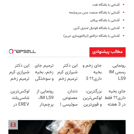
آشنایی با باشگاه نفت
آشنایی با باشگاه صنعت مس سرچشمه
آشنایی با باشگاه پیکان
آشنایی با باشگاه فوتبال استیل ‌آذین
آشنایی با باشگاه تراکتور (تراکتورسازی تبریز)
مطالب پیشنهادی
رونمایی
جای زخم و
این دکتر
ترمیم جای
این دکتر
رسمی IM
بخیه
شیرازی کرم
زخم، بخیه
شیرازی کرم
LS9
داری؟؟ 3
ترمیم زخم
و سوختگی
ترمیم زخم
لوکس‌ترین
هفته‌ای
ایرانی را
فقط در 3
ایرانی را
جای بخیه
بزرگترین،
دندان
رونمایی از
لوکس‌ترین
EREV در
محوش کن!
ساخت!!!
هفته!!😍
ساخت!!!
داری؟؟ فقط
لوکس‌ترین
مصنوعی
IM LS9،
شاسی‌بلند
ایران
در 3 هفته
و قوی‌ترین
سوئیسی |
پرچم‌دار
EREV در
ترمیمش
شاسی بلند
سبک،
فوق‌لوکس
ایران، توسط
کن!😍
EREV در
مقاوم،
EREV وارد
نیکا موتور
در ایران
طبیعی!
بازار ایران
رونمایی
رونمایی شد
ویزیت
شد
شد!