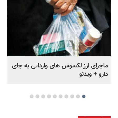
رایگان+پرداخت
اقساطی😍
ماجرای ارز لکسوس های وارداتی به جای
ما
دارو + ویدئو
فی