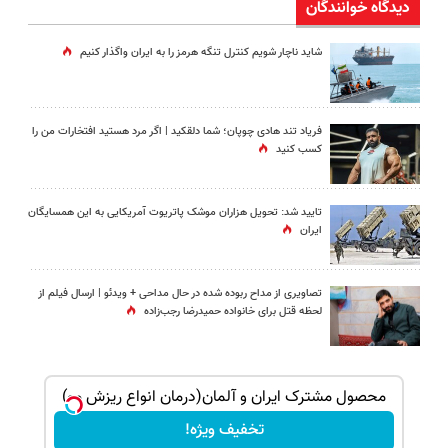
دیدگاه خوانندگان
شاید ناچار شویم کنترل تنگه هرمز را به ایران واگذار کنیم
فریاد تند هادی چوپان؛‌ شما دلقکید | اگر مرد هستید افتخارات من را
کسب کنید
تایید شد: تحویل هزاران موشک پاتریوت آمریکایی به این همسایگان
ایران
تصاویری از مداح ربوده شده در حال مداحی + ویدئو | ارسال فیلم از
لحظه قتل برای خانواده‌ حمیدرضا رجب‌زاده
ک جهت
محصول مشترک ایران و آلمان(درمان انواع ریزش مو)
تخفیف ویژه!