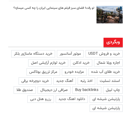
لو رفت! فضای سبز فیلم های سینمایی ایران را چه کسی میسازد؟
وبگردی
خرید و فروش USDT
موتور آسانسور
خرید دستگاه ماساژور بلکر
اجاره ویلا شمال
خرید ادکلن
خرید لوازم آرایشی اصل
خرید طلای آب شده
مزایده خودرو
مرکز تزریق بوتاکس
استند تسلیت
اخذ رتبه
آهنگ جدید
خرید دوچرخه برقی
چاپ لیبل
Buy backlinks
صرافی ارز دیجیتال
صندوق طلا
پارتیشن شیشه ای
دانلود اهنگ جدید
رزرو هتل دبی
پارتیشن شیشه ای