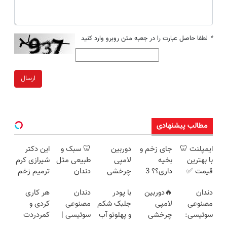
*
لطفا حاصل عبارت را در جعبه متن روبرو وارد کنید
ارسال
مطالب پیشنهادی
ایمپلنت 🦷
جای زخم و
دوربین
🦷 سبک و
این دکتر
با بهترین
بخیه
لامپی
طبیعی مثل
شیرازی کرم
قیمت ✅
داری؟؟ 3
چرخشی
دندان
ترمیم زخم
ویزیت و
هفته‌ای
360 درجه
خودت!
ایرانی را
دندان
🔥دوربین
با پودر
دندان
هر کاری
مشاوره
محوش کن!
فقط امروز
نصب آسان
ساخت!!!
مصنوعی
لامپی
جلبک شکم
مصنوعی
کردی و
رایگان
حراج شد🔥
و پرداخت
سوئیسی:
چرخشی
و پهلوتو آب
سوئیسی |
کمردردت
پرداخت
اقساطی 💳
جدیدترین
360 درجه
کن و مانکن
سبک،
درمان نشد؟