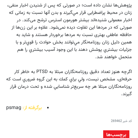
پژوهش‌ها نشان داده است؛ در صورتی که پس از شنیدن اخبار منفی،
زنان در محیط پراضطرابی قرار مي‌گیرند و بدن آنها نسبت به زمانی که
اخبار معمولی شنیده‌اند بیشتر هورمون استرس ترشح می‌کند. در
صورتی که در مردها این تفاوت دیده نمی‌شود. علاوه بر اين زن‌ها از
حافظه عاطفی بهتری نسبت به مردها برخوردار هستند و شايد به
همين دليل زنان روزنامه‌نگار مي‌توانند بخش حوادث را قوي‌تر و با
جزئيات بيشتري پوشش دهند با اين وجود آسيب بيشتري را هم
متحمل خواهند شد.
اگر‌چه هنوز تعداد دقيق روزنامه‌نگاران مبتلا به PTSD به خاطر کار
حرفه‌ای، مشخص نيست، ولي براي كمك به اين گروه ضروري است كه
روزنامه‌نگاران مبتلا هر چه سريع‌تر شناسايي شده و تحت درمان قرار
گيرند.
برگرفته از:
psmag
کد خبر
269462
برچسب‌ها