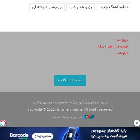
دانلود اهنگ جدید
رزرو هتل دبی
پارتیشن شیشه ای
درباره ما
قیمت دلار، طلا و سکه
تبلیغات
نسخه دسکتاپ
حقوق همشهری‌آنلاین متعلق به موسسه همشهری است
Copyright © 2020 HamshahriOnline, All rights reserved
طراحی و تولید: نستوه