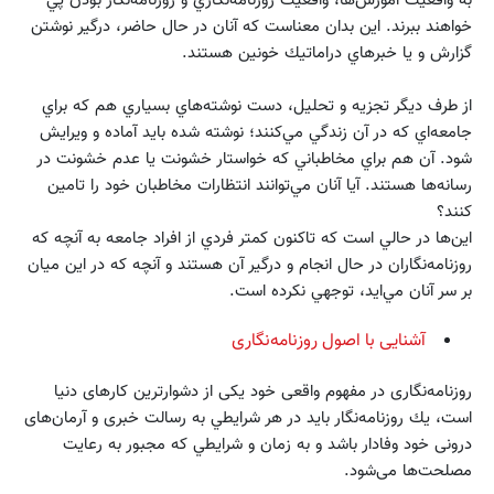
به واقعيت آموزش‌ها، واقعيت روزنامه‌نگاري و روزنامه‌نگار بودن پي‌
خواهند ببرند. اين بدان معناست كه آنان در حال حاضر، درگير نوشتن
گزارش و يا خبرهاي دراماتيك خونين هستند.
از طرف ديگر تجزیه و تحلیل، دست نوشته‌هاي بسياري هم كه براي
جامعه‌اي كه در آن زندگي‌ مي‌كنند؛ نوشته شده بايد آماده و ويرايش
شود. آن هم براي مخاطباني كه خواستار خشونت يا عدم خشونت در
رسانه‌ها هستند. آيا آنان مي‌توانند انتظارات مخاطبان خود را تامين
كنند؟
اين‌ها در حالي است كه تاكنون كمتر فردي از افراد جامعه به آنچه كه
روزنامه‌نگاران در حال انجام و درگير آن هستند و آنچه كه در اين ميان
بر سر آنان مي‌ايد، توجهي نكرده است.
آشنایی با اصول روزنامه‌نگاری
روزنامه‌نگاری در مفهوم واقعی خود یکی از دشوارترین کارهای دنیا
است، يك روزنامه‌نگار باید در هر شرايطي به رسالت خبری و آرمان‌های
درونی خود وفادار باشد و به زمان‌‌ و شرايطي كه مجبور به رعایت
مصلحت‌ها می‌شود.