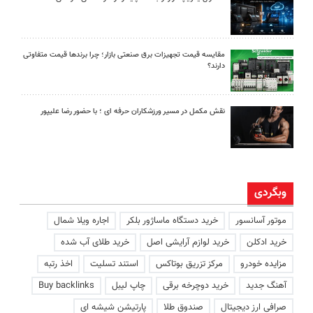
مقایسه قیمت تجهیزات برق صنعتی بازار؛ چرا برندها قیمت متفاوتی
دارند؟
نقش مکمل در مسیر ورزشکاران حرفه ای ؛ با حضور رضا علیپور
وبگردی
موتور آسانسور
خرید دستگاه ماساژور بلکر
اجاره ویلا شمال
خرید ادکلن
خرید لوازم آرایشی اصل
خرید طلای آب شده
مزایده خودرو
مرکز تزریق بوتاکس
استند تسلیت
اخذ رتبه
آهنگ جدید
خرید دوچرخه برقی
چاپ لیبل
Buy backlinks
صرافی ارز دیجیتال
صندوق طلا
پارتیشن شیشه ای