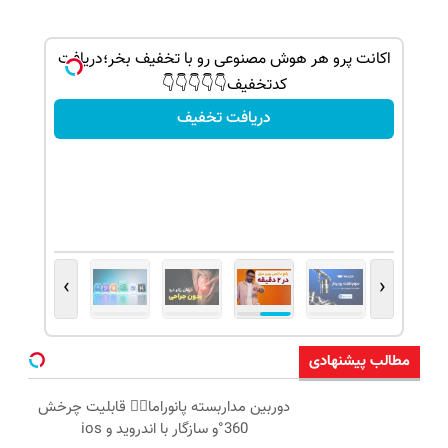
می‌کنی؟
اکانت پرو هر هوش مصنوعی رو با تخفیف بخر؛دریافت
کدتخفیف👇👇👇👇👇
دریافت تخفیف
›
‹
مطالب پیشنهادی
دوربین مداربسته پانوراما👈🏻 قابلیت چرخش
360°و سازگار با اندروید و ios