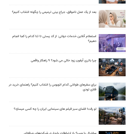
بعد از یک عمل ناموفق، جراح بینی ترمیمی را چگونه انتخاب کنیم؟
استعلام آنلاین خدمات دولتی: از کد پستی تا ثنا کدام را کجا انجام
دهیم؟
چرا باتری آیفون زود خالی می شود؟ ۹ راهکار واقعی
برای سفرهای طولانی کدام اتوبوس را انتخاب کنیم؟ راهنمای خرید در
فلای تودی
لو رفت! فضای سبز فیلم های سینمایی ایران را چه کسی میسازد؟
سانترال یا ویپ؟ راز ارتباطات پایدار در شرکت‌های حرفه‌ای