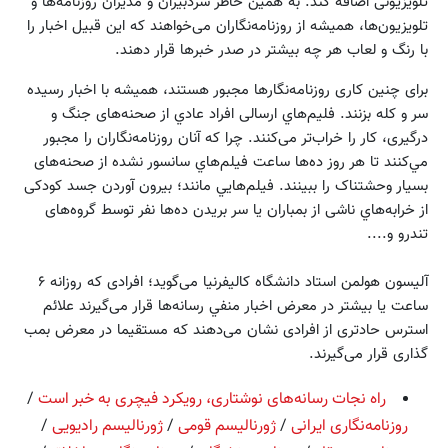
تلویزیونی اضافه كند. به همین خاطر سردبیران و مدیران روزنامه‌ها و
تلویزیون‌ها، همیشه از روزنامه‌نگاران می‌خواهند که این قبیل اخبار را
با رنگ و لعاب هر چه بيشتر در صدر خبرها قرار دهند.
برای چنین کاری روزنامه‌نگارها مجبور هستند، همیشه با اخبار رسيده
سر و كله بزنند. فليم‌هاي ارسالی افراد عادي از صحنه‌های جنگ و
درگیری، کار را خراب‌تر می‌کنند. چرا كه آنان روزنامه‌نگاران را مجبور
مي‌كنند تا هر روز ده‌ها ساعت فيلم‌هاي سانسور نشده از صحنه‌های
بسیار وحشتناک را ببینند. فيلم‌هايي مانند؛ بیرون آوردن جسد کودکی
از خرابه‌‌هاي ناشی از بمباران یا سر بریدن ده‌ها نفر توسط گروه‌های
تندرو و....
آلیسون هولمن استاد دانشگاه کالیفرنیا می‌گوید؛ افرادی که روزانه ۶
ساعت یا بیشتر در معرض اخبار منفي رسانه‌ها قرار می‌گیرند علائم
استرس حادتری از افرادی نشان می‌دهند که مستقیما در معرض بمب
گذاری قرار می‌گیرند.
راه نجات رسانه‌های نوشتاری، رویکرد فیچری به خبر است
/
روزنامه‌نگاری ایرانی
/
ژورنالیسم قومی
/
ژورنالیسم رادیویی
/