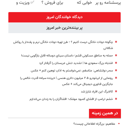
پرسشنامه رو پر
خوابی که
برای فروش ؟
✅ ویزیت و
کنی!!
میلیاردر شد.
اینجا سریع و
مشاوره رایگان
آموزش رایگان
راحت بفروش
دیدگاه خوانندگان امروز
پر بیننده‌ترین خبر امروز
چگونه دونات خانگی درست کنیم ؟ ؛ طرز تهیه دونات خانگی نرم و پف‌دار با روکش
شکلاتی
حمله به مناطق مسکونی قشم؛ داستان سینای دوساله قابل بازگویی نیست!
اشتباه بزرگ سعودی ها | تشدید تنش عربستان را گرفتار کرد
سحر دولتشاهی: متاسفم، نمی‌خواستم به اذان توهین کنم +‌ عکس
رونمایی از ابرخودرو ۲.۵ میلیون دلاری هنسی | «پرنده سیاه» قدرت خالص را
جایگزین فناوری دیجیتال می‌کند + عکس
کالابرگ این افراد شارژ شد
خشم ترامپ از افشای کمبود موشک؛ افشاگران را به زندان می‌اندازم
در همین زمینه
مفاهیم: بزرگراه‌ اطلاعاتی چیست؟