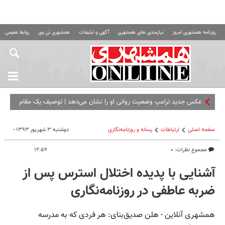
روزنامه همشهری امروز
نیازمندی های همشهری
آگهی و تبلیغات
همشهری تی وی
روابط عمومی ه
عکس جدید ترامپ وضعیت روانی او را نشان می‌دهد | توصیف یک مقام
آمریکایی
صفحه اصلی
ارتباطات
رسانه و روزنامه‌نگاری
دوشنبه ۳ شهریور ۱۳۹۳ -
مجموع نظرات: ۰
۱۲:۵۹
آشنایی با پدیده اختلال استرس پس از
ضربه عاطفی در روزنامه‌نگاری
همشهری آنلاین - هلن صدیق‌بنای: هر فردی که به مدرسه