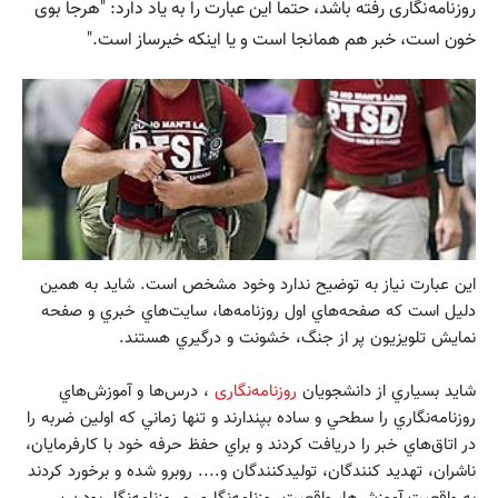
روزنامه‌نگاری رفته باشد، حتما این عبارت را به یاد دارد: "هرجا بوی
خون است، خبر‌ هم همانجا است و یا اینکه خبر‌ساز است."
اين عبارت نياز به توضيح ندارد وخود مشخص است. شايد به همین
دلیل است که صفحه‌هاي اول روزنامه‌ها، سايت‌هاي خبري و صفحه
نمایش تلویزیون پر از جنگ، خشونت و درگيري هستند.
شايد بسياري از دانشجويان
روزنامه‌نگاری
، درس‌ها و آموزش‌هاي
روزنامه‌نگاري را سطحي و ساده بپندارند و تنها زماني كه اولين ضربه را
در اتاق‌هاي خبر را دريافت كردند و براي حفظ حرفه خود با كارفرمايان،
ناشران، تهديد كنندگان، توليد‌كنندگان و.... روبرو شده و برخورد كردند