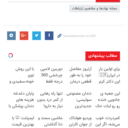
مجله نهادها و مفاهیم ارتباطات
مطالب پیشنهادی
برای اولین بار
آرتروز مفاصل
دوربین لامپی
با این روش
در ایران🇮🇷
خود را به طور
چرخشی 360
توی
این دکتر کرم
قطعی درمان
درجه فقط
خونه،سفیدی و
ترمیم کننده 23
کنید!
امروز حراج شد
زیبایی دندوناتو
این جعبه ی
دندان مصنوعی
تنها راه رهایی
پایان دغدغه
روزه ساخت!
◗پرسش‌نامه◖
🔥 پرداخت
برگردون
جادویی خنده
سوئیسی:
از کمر درد بدون
هزینه های
درب منزل
(40%off)
رو رو لبات حک
جدیدترین
نیاز به دارو!
دندان پزشکی با
میکنه
فناوری اروپا،
(◂پرسش‌نامه)
پک سفید
کمردردت خوب
ویدیو هولناک
ماشین سمند و
ایمپلنت 🦷 با
خرید40%تخفیف
سبک و مقاوم |
کننده خانگی
می‌شه، اگر این
از جوان کارتن
دنا گذاشتی
بهترین قیمت
پرداخت قسطی