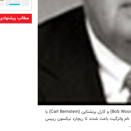
مطالب پیشنهادی
ماجرا از این قرار بود که دو روزنامه‌نگار به نام‌های باب وودوارد(Bob Woodward) و کارل برنشتاین (Carl Bernstein) با
ه نام واترگیت باعث شدند تا ریچارد نیکسون رییس
.