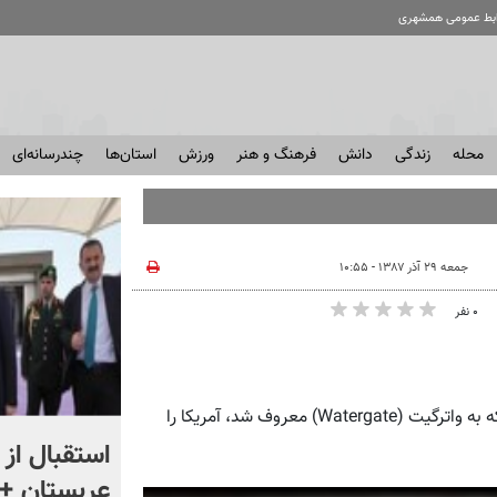
ابط عمومی همشهری
محله
زندگی
دانش
فرهنگ و هنر
ورزش
استان‌ها
چندرسانه‌ای
جمعه ۲۹ آذر ۱۳۸۷ - ۱۰:۵۵
۰ نفر
همشهری‌آنلاین - دکتر یونس شکرخواه: تابستان ۱۹۷۲ یک اتفاق که به واترگیت (Watergate) معروف شد، آمریکا را
«اقتصاد را فدای انتقام نکنید»
استقبال از 
؛ واکنش مردم را ببینید
عربستان + 