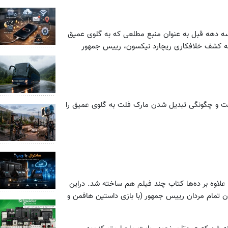
 فاش کرد که وی بیش از سه دهه قبل به عنوان منبع مطلعی که به گلوی عمیق
ه کشف خلافکاری ریچارد نیکسون، رییس جمهور
 بلندی نوشت و چگونگی تبدیل شدن مارک فلت به گلوی عمیق را
حتما می‌دانید که درباره ماجراها و مسایل پشت پرده Deep Throat علاوه بر ده‌ها کتاب چند فیلم هم ساخته شد. دراین
ن تمام مردان رییس جمهور (با بازی داستین هافمن و