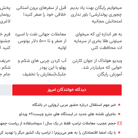
میخوایم رایگان بهت یاد بدیم
قبل از سفرهای برون استانی
چجوری پولدارشی! باور نداری
خلافی خود را صفر کنید!
رونمای
امتحانش مجانیه
لاغری
به هر اندازه ای که میخوای
معاملات جهانی نفت با اسپرد
فرم خو
میتونی طلا بخری از سرمایه
از صفر و تا ۵۰۰ دلار بونوس
جشنوار
ات محافظت کنی
اولیه
کنید ! | ف
ویدیو هولناک از جوان کارتن
آب کردن چربی های شکم و
حریف 
خوابی که میلیاردر شد.
پهلو با این پودر
شکم و 
آموزش رایگان
جلبک(سفارش با تخفیف
جام ج
ویژه)
دیدگاه خوانندگان امروز
خبر مهم استقلال درباره حضور مربی اروپایی در باشگاه
ماجرای نقشه های جدید در ایستگاه های مترو چیست؟+ ویدئو
حجم عجیب معاملات ترامپ فقط در یک سال | سوءاستفاده از ریاست جمهو
با یک امضا اقتصادتان را به هم می‌ریزم! | ترامپ یک کشور دیگر را تهدید کرد