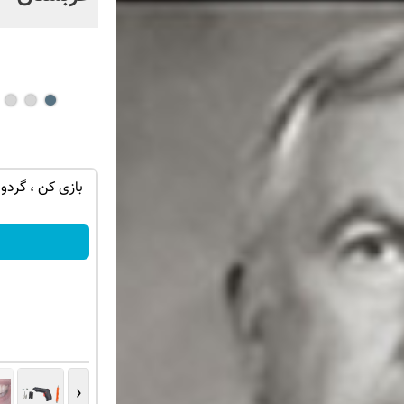
ان سر بزنید
از PS5 تا آیفون17 و بیت کوین برنده شو 🔥
بازی کن ، گردون
گردونه شانس بدون پوچ 💥
بچرخونش
‹