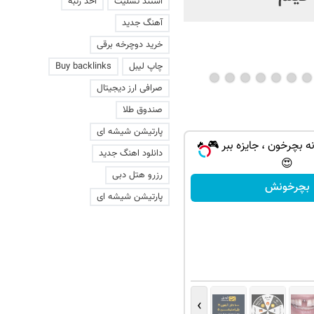
استند تسلیت
اخذ رتبه
آهنگ جدید
خرید دوچرخه برقی
چاپ لیبل
Buy backlinks
صرافی ارز دیجیتال
صندوق طلا
پارتیشن شیشه ای
ه بچرخون ، جایزه ببر 🎮🔥
دانلود اهنگ جدید
😍
رزرو هتل دبی
بچرخونش
پارتیشن شیشه ای
›