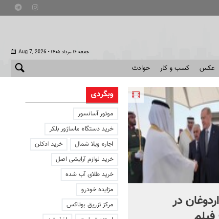
- جمعه ۱۶ مرداد ۱۴۰۵
Aug 7, 2026
عکس
کسب و کار
حوادث
وبگردی
موتور آسانسور
خرید دستگاه ماساژور بلکر
اجاره ویلا شمال
خرید ادکلن
خرید لوازم آرایشی اصل
خرید طلای آب شده
مزایده خودرو
اردوغان در
شادمهر عقیلی قطعه «گل
مرکز تزریق بوتاکس
فیلم
یاس» را بازخوانی کرد | ببینی