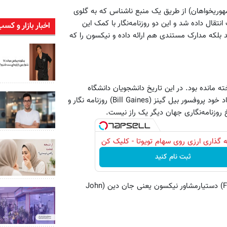
مهوریخواهان) از طریق یک منبع ناشناس که به گلوی
تن پست انتقال داده شد و این دو روزنامه‌نگار با کمک این
اخبار بازار و کسب
 بلکه مدارک مستندی هم ارائه داده و نیکسون را که
 یا همان Deep Throat تا 22 آوریل 2003 ناشناخته مانده بود. در این تاریخ دانشجویان دانشگاه
ایلیونیز بعد از چندسال تحقیق و جمع‌آوری اطلاعات با سرپرستی استاد خود پروفسور بیل گینز (Bill Gaines) روزنامه نگار و
یخ روزنامه‌نگاری جهان دیگر یک راز نیست.
 گذاری ارزی روی سهام تویوتا - کلیک کن
ثبت نام کنید
آنها گفتند گلوی عمیق کسی نیست جز فرد فیلدینگ (Fred Fielding) دستیار‌مشاور نیکسون یعنی جان دین (John