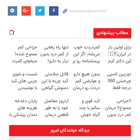
مطالب پیشنهادی
برای اولین بار
کمردردت خوب
تنها راه رهایی
جراحی کمر
در ایران🇮🇷
می‌شه، اگر این
از کمر درد بدون
ممنوع شده!
این دکتر کرم
پرسشنامه رو پر
نیاز به دارو!
میخوای کمرت
ترمیم کننده 23
کنی!!
(◂پرسش‌نامه)
رو در منزل
دوربین لامپی
بدون هیچ دارو
قاتل سلامتی
شست و شوی
روزه ساخت!
درمان کنی؟
چرخشی 360
و عوارضی کمر
کبد چربه با این
چربی های کبد
((پرسش‌نامه))
درجه فقط
دردت رو درمان
دمنوش گیاهی
با نوشیدنی
امروز حراج شد
کن!
کبدتو بیمه کن
گیاهی(55%تخفیف)
‼️جراحی
کبد قوی و
آرتروز مفاصل
پایان دغدغه
🔥 پرداخت
(پرسش‌نامه)
ممنوع‼️ درمان
سالم با چند
خود را به طور
هزینه های
درب منزل
کمر درد بدون
گیاه خوش
قطعی درمان
دندان پزشکی با
جراحی و دوره
طعم
کنید!
پک سفید
نقاهت
◗پرسش‌نامه◖
کننده خانگی
دیدگاه خوانندگان امروز