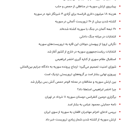
پیشروی ارتش سوریه در مناطقی از حمص و حلب
هزینه ۱۸ میلیون دلاری فرانسه برای آزادی ۴ خبرنگار خود در سوریه
کشته شدن بیش از ۲۰ تروریست آلمانی در سوریه
۲۰ تبعه آلمان در جنگ با سوریه کشته شده‌اند
انتخابات در میانه جنگ داخلی
نگرانی اروپا از پیوستن جوانان این قاره به تروریست‌های سوریه
انتخابات ریاست‌جمهوری سوریه در خارج از کشور آغاز شد
استقبال مقام سوری از کناره گیری اخضر ابراهیمی
شورای امنیت تصمیم می‌گیرد؛ ارجاع پرونده سوریه به دادگاه جرایم بین‌المللی
پیروزی نهایی بشار اسد بر گروه‌های تروریستی نزدیک است
بین ارتش سوریه و مخالفان در محله الوعر حمص آتش بس برقرار شد
چرا اخضر ابراهیمی استعفا داد؟
برگزاری دومین کنفرانس دوستان سوریه ۱۱ خرداد در تهران
نامه حمایتی محمود عباس به بشار اسد
بررسی ادعای اعزام مهاجران افغان به سوریه از سوی ایران
ارتش سوریه از کشته شدن شمار زیادی تروریست خبر داد