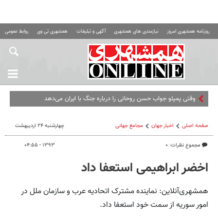
روزنامه همشهری امروز
نیازمندی های همشهری
آگهی و تبلیغات
همشهری تی وی
روابط عمومی ه
وقتی پمپئو جواب حسن روحانی را درباره جنگ با ایران می‌دهد
صفحه اصلی
اخبار جهان
مجامع‌ جهانی
چهارشنبه ۲۴ اردیبهشت
مجموع نظرات: ۰
۱۳۹۳ - ۰۴:۵۵
اخضر ابراهیمی استعفا داد
همشهری‌آنلاین: نماینده مشترک اتحادیه عرب و سازمان ملل در
امور سوریه از سمت خود استعفا داد.