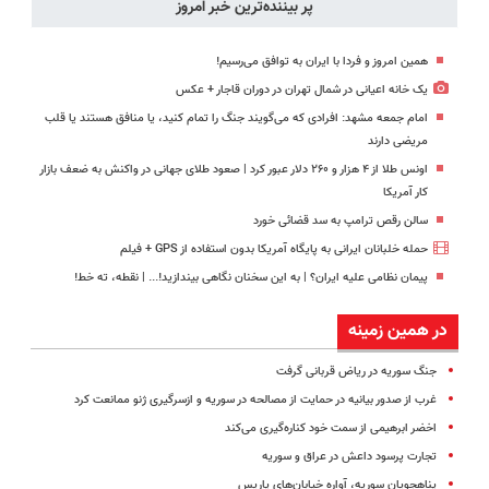
پر بیننده‌ترین خبر امروز
همین امروز و فردا با ایران به توافق می‌رسیم!
یک خانه اعیانی در شمال تهران در دوران قاجار + عکس
امام جمعه مشهد: افرادی که می‌گویند جنگ را تمام کنید، یا منافق هستند یا قلب
مریضی دارند
اونس طلا از ۴ هزار و ۲۶۰ دلار عبور کرد | صعود طلای جهانی در واکنش به ضعف بازار
کار آمریکا
سالن رقص ترامپ به سد قضائی خورد
حمله خلبانان ایرانی به پایگاه آمریکا بدون استفاده از GPS + فیلم
پیمان نظامی علیه ایران؟ | به این سخنان نگاهی بیندازید!‌... | نقطه، ته خط!
در همین زمینه
جنگ سوریه در ریاض قربانی گرفت
غرب از صدور بیانیه در حمایت از مصالحه در سوریه و ازسرگیری ژنو ممانعت کرد
اخضر ابرهیمی از سمت خود کناره‌گیری می‌کند
تجارت پرسود داعش در عراق و سوریه
پناهجویان سوریه، آواره خیابان‌های پاریس