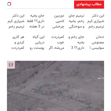
مطالب پیشنهادی
این دکتر
ترمیم جای
دوربین
جای بخیه
این دکتر
شیرازی کرم
زخم، بخیه
لامپی
داری؟؟ فقط
شیرازی کرم
ترمیم زخم
و سوختگی
چرخشی
در 3 هفته
ترمیم زخم
ایرانی را
فقط در 3
360 درجه
ترمیمش
ایرانی را
دندان
جای زخم و
کمردردت
این گیاه
هر کاری
ساخت!!!
هفته!!😍
فقط امروز
کن!😍
ساخت!!!
مصنوعی
بخیه
خوب
دریایی
کردی و
حراج شد🔥
سوئیسی |
داری؟؟ 3
می‌شه، اگر
پوستت رو
کمردردت
پرداخت
سبک،
هفته‌ای
این
طوری صاف
درمان نشد؟
درب منزل
مقاوم،
محوش کن!
پرسشنامه
میکنه
پر کردن
طبیعی!
رو پر کنی!!
انگار20سال
پرسشنامه و
ویزیت
جوون شدی
دریافت راه
رایگان+پرداخت
🔥لینک
حل
اقساطی😍
خرید