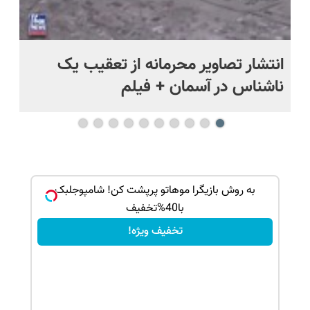
د
انتشار تصاویر محرمانه از تعقیب یک
حم
ناشناس در آسمان + فیلم
آمر
ک جهت
به روش بازیگرا موهاتو پرپشت کن! شامپوجلبک
با40%تخفیف
تخفیف ویژه!