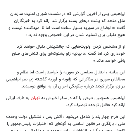
ابراهیمی پس از آخرین گزارشی که در نشست شورای امنیت سازمان
ملل متحد که پشت درهای بسته برگزار شد ارائه کرد به خبرنگاران
گفت :« اوضاع در سوریه بسیار سخت است اما نا امیدکننده نیست و
هیچ دلیلی برای تسلیم شدن در این خصوص وجود ندارد.»
او از مشخص کردن اولویت‌هایی که جانشینش دنبال خواهد کرد
خودداری کرد اما گفت :« بیانیه ژنو پشتوانه‌ای برای تلاش‌های صلح
باقی خواهد ماند.»
این بیانیه ، انتقال سیاسی در سوریه را خواستار است اما نظام و
مخالفان سوری در مذاکراتی که ژانویه و فوریه گذشته زیر نظر ابراهیمی
در ژنو برگزار کردند درباره چگونگی اجرای آن به توافق نرسیدند.
ابراهیمی همچنین طرحی را که در سفر اخیرش به
تهران
به طرف ایرانی
ارائه کرد «قابل توجه» توصیف کرد.
این طرح چهار بند را شامل می‌شود : آتش بس ، تشکیل دولت وحدت
ملی ، بازنگری در قانون اساسی به گونه‌ای که اختیارات رئیس‌جمهور را
کاهش دهد و برگزاری انتخابات ریاست‌جمهوری و پارلمانی در سوریه.