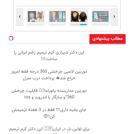
›
‹
مطالب پیشنهادی
این دکتر شیرازی کرم ترمیم زخم ایرانی را
ساخت!!!
دوربین لامپی چرخشی 360 درجه فقط امروز
حراج شد🔥 پرداخت درب منزل
دوربین مداربسته پانوراما👈🏻 قابلیت چرخش
360°و سازگار با اندروید و ios
جای بخیه داری؟؟ فقط در 3 هفته ترمیمش
کن!😍
برای اولین بار در ایران🇮🇷 این دکتر کرم ترمیم