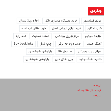
وبگردی
موتور آسانسور
خرید دستگاه ماساژور بلکر
اجاره ویلا شمال
خرید ادکلن
خرید لوازم آرایشی اصل
خرید طلای آب شده
مزایده خودرو
مرکز تزریق بوتاکس
استند تسلیت
اخذ رتبه
آهنگ جدید
خرید دوچرخه برقی
چاپ لیبل
Buy backlinks
صرافی ارز دیجیتال
صندوق طلا
پارتیشن شیشه ای
دانلود اهنگ جدید
رزرو هتل دبی
پارتیشن شیشه ای
درباره ما
قیمت دلار، طلا و سکه
تبلیغات