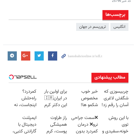
کد خبر
25796
برچسب‌ها
انگلیس
تروریسم در جهان
مطالب پیشنهادی
چربیسوزی که
خبر خوب
برای اولین بار
کمردرد؟
شگفتی لاغری
مخصوص
در ایران🇮🇷
راه‌حلش
آسان را رقم زد!
شکمو ها!
این دکتر کرم
اینجاست، نه
آسون ترین
ترمیم کننده 23
توی داروخونه
با این روش
❌سمت جراحی
راز طراوت
ایمپلنت
روش لاغری
روزه ساخت!
توی
نرو❌ درمان
همیشگی
دیجیتال با
معرفی شد
خونه،سفیدی و
کمردرد بدون
پوست، کرم
گارانتی کتبی،