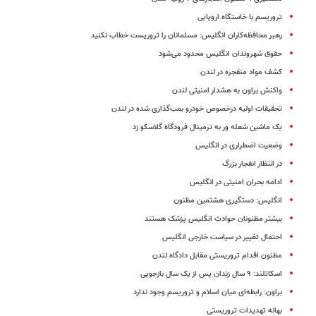
تروریسم با خاستگاه اروپایی
رهبر محافظه‌کاران انگلیس: مسلمانان را تروریست خطاب نکنید ‬
حقوق شهروندان انگلیس‌ محدود می‌شود
کشف‌ مواد منفجره‌ در لندن‌
واکنش‌ براون‌ به‌ هشدار امنیتی‌ لندن‌
تحقیقات اولیه درخصوص خودرو بمب‌گذاری شده در لندن
یک ماشین شعله ور به ترمینال فرودگاه گلاسکو زد
وضعیت اضطراری در انگلیس
در انتظار انفجار بزرگ
ادامه بحران امنیتی در انگلیس
انگلیس: دستگیری هشتمین مظنون
بیشتر مظنونان حوادث انگلیس پزشک هستند
احتمال تغییر در سیاست خارجی انگلیس
مظنون اقدام تروریستی مقابل دادگاه لندن
اسکاتلند: ‪ ۹‬سال زندان پس از یک سال بازجویی
براون: رابطه‌ای میان اسلام و تروریسم وجود ندارد
بهانه تهدیدات تروریستی