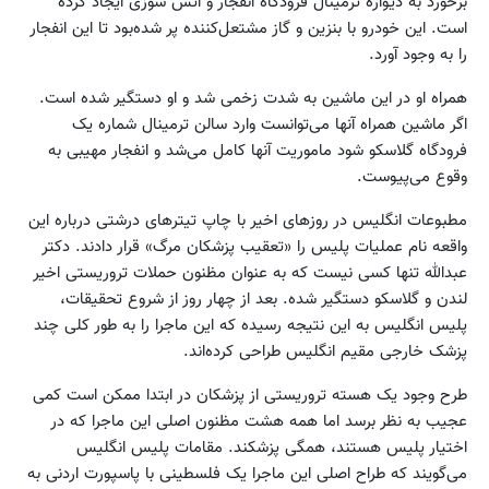
برخورد به دیواره ترمینال فرودگاه انفجار و آتش سوزی ایجاد کرده
است. این خودرو با بنزین و گاز مشتعل‌کننده پر شده‌بود تا این انفجار
را به وجود آورد.
همراه او در این ماشین به شدت زخمی شد و او دستگیر شده است.
اگر ماشین همراه آنها می‌توانست وارد سالن ترمینال شماره یک
فرودگاه گلاسکو شود ماموریت آنها کامل می‌شد و انفجار مهیبی به
وقوع می‌پیوست.
مطبوعات انگلیس در روزهای اخیر با چاپ تیترهای درشتی درباره این
واقعه نام عملیات پلیس را «تعقیب پزشکان مرگ» قرار دادند. دکتر
عبدالله تنها کسی نیست که به عنوان مظنون حملات تروریستی اخیر
لندن و گلاسکو دستگیر شده. بعد از چهار روز از شروع تحقیقات،
پلیس انگلیس به این نتیجه رسیده‌ که این ماجرا را به طور کلی چند
پزشک خارجی مقیم انگلیس طراحی کرده‌اند.
طرح وجود یک هسته‌ تروریستی از پزشکان در ابتدا ممکن است کمی
عجیب به نظر برسد اما همه هشت مظنون اصلی این ماجرا که در
اختیار پلیس هستند، همگی پزشکند. مقامات پلیس انگلیس
می‌گویند که طراح اصلی این ماجرا یک فلسطینی با پاسپورت اردنی به