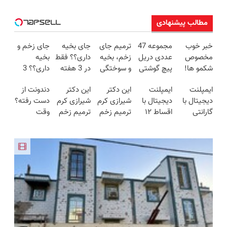
مطالب پیشنهادی
خبر خوب
مجموعه 47
ترمیم جای
جای بخیه
جای زخم و
مخصوص
عددی دریل
زخم، بخیه
داری؟؟ فقط
بخیه
شکمو ها!
پیچ گوشتی
و سوختگی
در 3 هفته
داری؟؟ 3
آسون ترین
شارژی
فقط در 3
ترمیمش
هفته‌ای
ایمپلنت
ایمپلنت
این دکتر
این دکتر
دندونت از
روش لاغری
(تخفیف به
هفته!!😍
کن!😍
محوش کن!
دیجیتال با
دیجیتال با
شیرازی کرم
شیرازی کرم
دست رفته؟
معرفی شد
مدت
گارانتی
اقساط ۱۲
ترمیم زخم
ترمیم زخم
وقت
محدود)
کتبی،
ماهه
ایرانی را
ایرانی را
ایمپلنت
اقساطی
ساخت!!!
ساخت!!!
دیجیتاله
بدون چک و
بدون ضامن