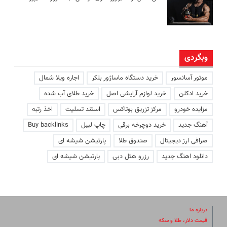
وبگردی
موتور آسانسور
خرید دستگاه ماساژور بلکر
اجاره ویلا شمال
خرید ادکلن
خرید لوازم آرایشی اصل
خرید طلای آب شده
مزایده خودرو
مرکز تزریق بوتاکس
استند تسلیت
اخذ رتبه
آهنگ جدید
خرید دوچرخه برقی
چاپ لیبل
Buy backlinks
صرافی ارز دیجیتال
صندوق طلا
پارتیشن شیشه ای
دانلود اهنگ جدید
رزرو هتل دبی
پارتیشن شیشه ای
درباره ما
قیمت دلار، طلا و سکه