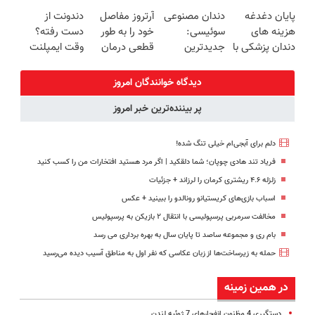
زیبایی دندوناتو
قرص و دارو
جوانساز جلبک
اقساطی بدون
پایان دغدغه
دندان مصنوعی
آرتروز مفاصل
دندونت از
برگردون
با 45%تخفیف
چک و بدون
هزینه های
سوئیسی:
خود را به طور
دست رفته؟
(40%off)
ضامن
دندان پزشکی با
جدیدترین
قطعی درمان
وقت ایمپلنت
پک سفید
فناوری اروپا،
کنید!
دیجیتاله
کننده خانگی
سبک و مقاوم |
◗پرسش‌نامه◖
دیدگاه خوانندگان امروز
پرداخت قسطی
پر بیننده‌ترین خبر امروز
دلم برای آبجی‌ام خیلی تنگ شده!
فریاد تند هادی چوپان؛‌ شما دلقکید | اگر مرد هستید افتخارات من را کسب کنید
زلزله ۴.۶ ریشتری کرمان را لرزاند + جزئیات
اسباب‌ بازی‌های کریستیانو رونالدو را ببینید + عکس
مخالفت سرمربی پرسپولیسی با انتقال ۲ بازیکن به پرسپولیس
بام ری و مجموعه ساصد تا پایان سال به بهره برداری می رسد
حمله به زیرساخت‌ها از زبان عکاسی که نفر اول به مناطق آسیب دیده می‌رسید
در همین زمینه
دستگیری 4 مظنون انفجارهای 7 ژوئیه لندن