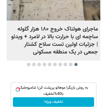
ماجرای هولناک خروج ۱۸۰ هزار گلوله
ای
ساچمه ای با حرارت بالا در لامرد + ویدئو
شو
| جزئیات اولین تست سلاح کشتار
با
جمعی در یک منطقه مسکونی
!
به روش بازیگرا موهاتو پرپشت کن! شامپوجلبک
با40%تخفیف
تخفیف ویژه!