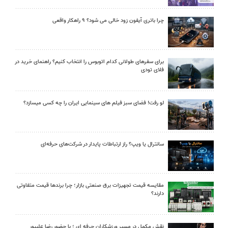
چرا باتری آیفون زود خالی می شود؟ ۹ راهکار واقعی
برای سفرهای طولانی کدام اتوبوس را انتخاب کنیم؟ راهنمای خرید در
فلای تودی
لو رفت! فضای سبز فیلم های سینمایی ایران را چه کسی میسازد؟
سانترال یا ویپ؟ راز ارتباطات پایدار در شرکت‌های حرفه‌ای
مقایسه قیمت تجهیزات برق صنعتی بازار؛ چرا برندها قیمت متفاوتی
دارند؟
نقش مکمل در مسیر ورزشکاران حرفه ای ؛ با حضور رضا علیپور